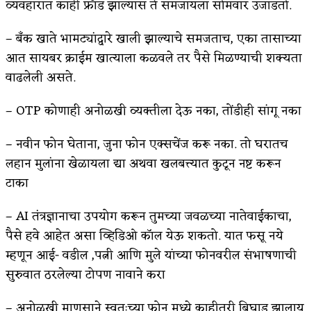
व्यवहारात काही फ्रॉड झाल्यास ते समजायला सोमवार उजाडतो.
– बँक खाते भामट्यांद्वारे खाली झाल्याचे समजताच, एका तासाच्या
आत सायबर क्राईम खात्याला कळवले तर पैसे मिळण्याची शक्यता
वाढलेली असते.‌
– OTP कोणाही अनोळखी व्यक्तीला देऊ नका, तोंडीही सांगू नका
– नवीन फोन घेताना, जुना फोन एक्सचेंज करू नका. तो घरातच
लहान मुलांना खेळायला द्या अथवा खलबत्त्यात कुटून नष्ट करून
टाका
– AI तंत्रज्ञानाचा उपयोग करून तुमच्या जवळच्या नातेवाईकाचा,
पैसे हवे आहेत असा व्हिडिओ कॉल येऊ शकतो. यात फसू नये
म्हणून आई- वडील ,पत्नी आणि मुले यांच्या फोनवरील संभाषणाची
सुरुवात ठरलेल्या टोपण नावाने करा
– अनोळखी माणसाने स्वतःच्या फोन मध्ये काहीतरी बिघाड झालाय