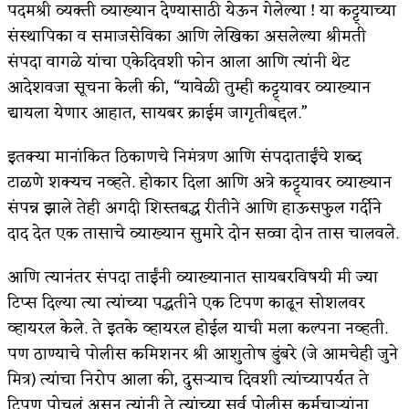
पदमश्री व्यक्ती व्याख्यान देण्यासाठी येऊन गेलेल्या ! या कट्ट्याच्या
किती घोषणांचा पाऊस होता
संस्थापिका व समाजसेविका आणि लेखिका असलेल्या श्रीमती
संपदा वागळे यांचा एकेदिवशी फोन आला आणि त्यांनी थेट
कसं हुईन तं हू माय…
आदेशवजा सूचना केली की, “यावेळी तुम्ही कट्ट्यावर व्याख्यान
काळजाचे प्रेत
द्यायला येणार आहात, सायबर क्राईम जागृतीबद्दल.”
चमकदार चांदी
इतक्या मानांकित ठिकाणचे निमंत्रण आणि संपदाताईंचे शब्द
आदिवासींचा डॉक्टर, समाजसेवेचा ध्यास : डॉ. राहुल
टाळणे शक्यच नव्हते. होकार दिला आणि अत्रे कट्ट्यावर व्याख्यान
संपन्न झाले तेही अगदी शिस्तबद्ध रीतीने आणि हाऊसफुल गर्दीने
जोशी
दाद देत एक तासाचे व्याख्यान सुमारे दोन सव्वा दोन तास चालवले.
डेंग्यू: ताप उतरला म्हणजे धोका टळला असे नाही!
आणि त्यानंतर संपदा ताईंनी व्याख्यानात सायबरविषयी मी ज्या
४ जुलै – इतिहासात घडलेल्या महत्त्वाच्या घटना
टिप्स दिल्या त्या त्यांच्या पद्धतीने एक टिपण काढून सोशलवर
व्हायरल केले. ते इतके व्हायरल होईल याची मला कल्पना नव्हती.
सुवर्ण – झळाळी
पण ठाण्याचे पोलीस कमिशनर श्री आशुतोष डुंबरे (जे आमचेही जुने
‘अर्थ’पूर्ण हास्य
मित्र) त्यांचा निरोप आला की, दुसऱ्याच दिवशी त्यांच्यापर्यत ते
टिपण पोचलं असून त्यांनी ते त्यांच्या सर्व पोलीस कर्मचाऱ्यांना
अष्टपैलू : खंडू रांगणेकर