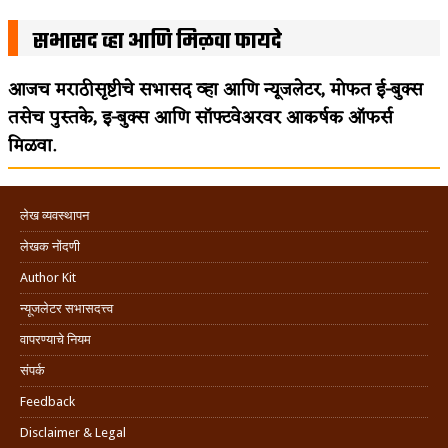
सभासद व्हा आणि मिळवा फायदे
आजच मराठीसृष्टीचे सभासद व्हा आणि न्यूजलेटर, मोफत ई-बुक्स
तसेच पुस्तके, इ-बुक्स आणि सॉफ्टवेअरवर आकर्षक ऑफर्स
मिळवा.
लेख व्यवस्थापन
लेखक नोंदणी
Author Kit
न्यूजलेटर सभासदत्त्व
वापरण्याचे नियम
संपर्क
Feedback
Disclaimer & Legal