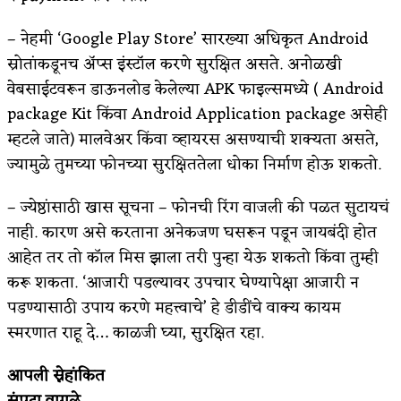
– नेहमी ‘Google Play Store’ सारख्या अधिकृत Android
स्रोतांकडूनच ॲप्स इंस्टॉल करणे सुरक्षित असते. अनोळखी
वेबसाईटवरून डाऊनलोड केलेल्या APK फाइल्समध्ये ( Android
package Kit किंवा Android Application package असेही
म्हटले जाते) मालवेअर किंवा व्हायरस असण्याची शक्यता असते,
ज्यामुळे तुमच्या फोनच्या सुरक्षिततेला धोका निर्माण होऊ शकतो.
– ज्येष्ठांसाठी खास सूचना – फोनची रिंग वाजली की पळत सुटायचं
नाही. कारण असे करताना अनेकजण घसरून पडून जायबंदी होत
आहेत तर तो कॉल मिस झाला तरी पुन्हा येऊ शकतो किंवा तुम्ही
करू शकता. ‘आजारी पडल्यावर उपचार घेण्यापेक्षा आजारी न
पडण्यासाठी उपाय करणे महत्त्वाचे’ हे डीडींचे वाक्य कायम
स्मरणात राहू दे… काळजी घ्या, सुरक्षित रहा.
आपली स्नेहांकित
संपदा वागळे