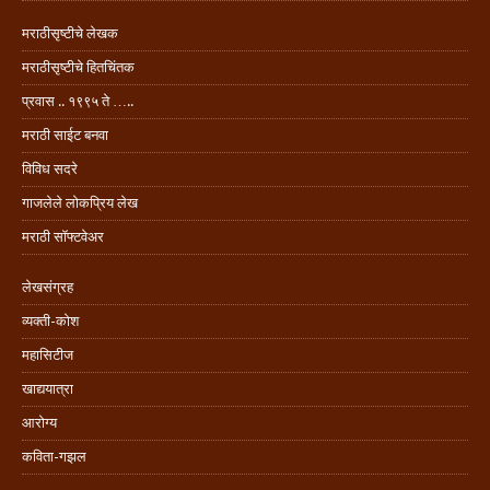
मराठीसृष्टीचे लेखक
मराठीसृष्टीचे हितचिंतक
प्रवास .. १९९५ ते …..
मराठी साईट बनवा
विविध सदरे
गाजलेले लोकप्रिय लेख
मराठी सॉफ्टवेअर
लेखसंग्रह
व्यक्ती-कोश
महासिटीज
खाद्ययात्रा
आरोग्य
कविता-गझल