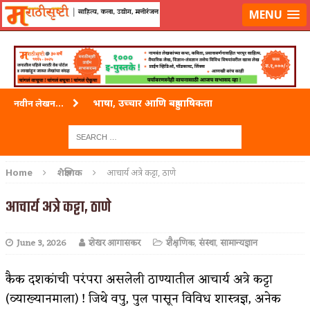
लॉग-इन करा
|
लेखक नोंदणी करा
MENU
भाषा, उच्चार आणि बहुभाषिकता
नवीन लेखन...
वारी विठ्ठलाची
ताम्र – एक अफलातून धातू (COPPER)
Home
शैक्षणिक
आचार्य अत्रे कट्टा, ठाणे
जेव्हा मी आडनांव बदलले
आचार्य अत्रे कट्टा, ठाणे
अशी एक कविता लिहू इच्छिते
June 3, 2026
शेखर आगासकर
शैक्षणिक
,
संस्था
,
सामान्यज्ञान
पाटलाची विहीर
शपथ
कैक दशकांची परंपरा असलेली ठाण्यातील आचार्य अत्रे कट्टा
(व्याख्यानमाला) ! जिथे वपु, पुल पासून विविध शास्त्रज्ञ, अनेक
पुस्तके बदलायची आहेत तुम्हाला!