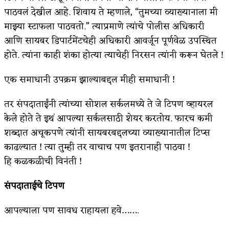
पाठवलं देखील आहे. शिवाय ते म्हणाले, “तुमच्या व्याख्यानाला मी
अपूर्ण कथा
माझ्या स्टाफला पाठवतो.” त्याप्रमाणे त्यांचे पोलीस अधिकारी
बुडीच खटलं – संयुक्त कुटुंब का गरजेचं?
आणि सायबर डिपार्टमेंटचेही अधिकारी आवर्जून पूर्णवेळ उपस्थित
होते. त्यांना काही शंका होत्या त्याचेही निरसन त्यांनी करून घेतले !
एक समाधानी उपक्रम झाल्याबद्दल मीही समाधानी !
तर संपदाताईंनी त्यांच्या सोशल सर्कलमध्ये ते जे टिपण व्हायरल
केले होते ते इथं आपल्या सर्कलसाठी शेयर करतोय. फारच कमी
शब्दात अचूकपणे त्यांनी सायबरबद्दलच्या व्याख्यानातील टिप्स
काढल्यात ! त्या तुम्ही तर वाचाच पण इतरानाही पाठवा !
हि कळकळीची विनंती !
संपदाताईचे टिपण
आपल्याला पण सावध राहायला हवे…….