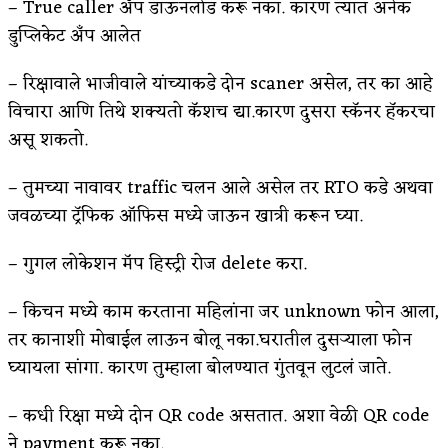
– True caller ॲप डाऊनलोड करू नका.‌ कारण त्यात अनेक
डुप्लिकेट अँप आलेत
– रिक्षावाले भाजीवाले यांच्याकडे दोन scaner असेल, तर का आहे
विचारा आणि तिथे शक्यतो कॅशच द्या.कारण दुसरा स्कॅनर हॅकरचा
असू शकतो.
– तुमच्या नावावर traffic चलन आले असेल तर RTO कडे अथवा
जवळच्या ट्रॅफिक ऑफिस मध्ये जाऊन खात्री करून घ्या.
– गुगल लोकेशन मॅप हिस्ट्री रोज delete करा.
– किचन मध्ये काम करताना महिलांना जर unknown फोन आला,
तर कानाशी मोबाईल लाऊन बोलू नका.घरातील दुसऱ्याला फोन
घ्यायला सांगा. कारण तुम्हाला बोलण्यात गुंतवून लुटलं जाते.
– कधी रिक्षा मध्ये दोन QR code असतात. अशा वेळी QR code
ने payment करू नका.