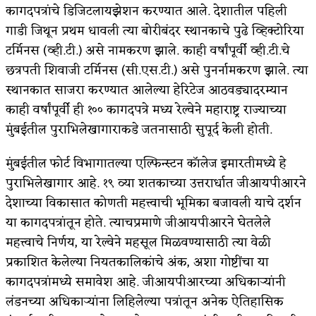
कागदपत्रांचे डिजिटलायझेशन करण्यात आले. देशातील पहिली
गाडी जिथून प्रथम धावली त्या बोरीबंदर स्थानकाचे पुढे व्हिक्टोरिया
टर्मिनस (व्ही.टी.) असे नामकरण झाले. काही वर्षांपूर्वी व्ही.टी.चे
छत्रपती शिवाजी टर्मिनस (सी.एस.टी.) असे पुनर्नामकरण झाले. त्या
स्थानकात साजरा करण्यात आलेल्या हेरिटेज आठवड्यादरम्यान
काही वर्षांपूर्वी ही १०० कागदपत्रे मध्य रेल्वेने महाराष्ट्र राज्याच्या
मुंबईतील पुराभिलेखागाराकडे जतनासाठी सुपूर्द केली होती.
मुंबईतील फोर्ट विभागातल्या एल्फिन्स्टन काॅलेज इमारतीमध्ये हे
पुराभिलेखागार आहे. १९ व्या शतकाच्या उत्तरार्धात जीआयपीआरने
देशाच्या विकासात कोणती महत्त्वाची भूमिका बजावली याचे दर्शन
या कागदपत्रांतून होते. त्याचप्रमाणे जीआयपीआरने घेतलेले
महत्त्वाचे निर्णय, या रेल्वेने महसूल मिळवण्यासाठी त्या वेळी
प्रकाशित केलेल्या नियतकालिकांचे अंक, अशा गोष्टींचा या
कागदपत्रांमध्ये समावेश आहे. जीआयपीआरच्या अधिकाऱ्यांनी
लंडनच्या अधिकाऱ्यांना लिहिलेल्या पत्रांतून अनेक ऐतिहासिक