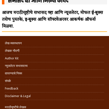
सभासद व्हा आणि मिळवा फायदे
आजच मराठीसृष्टीचे सभासद व्हा आणि न्यूजलेटर, मोफत ई-बुक्स
तसेच पुस्तके, इ-बुक्स आणि सॉफ्टवेअरवर आकर्षक ऑफर्स
मिळवा.
लेख व्यवस्थापन
लेखक नोंदणी
Author Kit
न्यूजलेटर सभासदत्त्व
वापरण्याचे नियम
संपर्क
Feedback
Disclaimer & Legal
मराठीसृष्टीचे लेखक