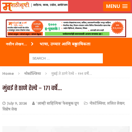
लॉग-इन करा
|
लेखक नोंदणी करा
MENU
भाषा, उच्चार आणि बहुभाषिकता
नवीन लेखन...
वारी विठ्ठलाची
ताम्र – एक अफलातून धातू (COPPER)
Home
नोस्टॅल्जिया
मुंबई ते ठाणे रेल्वे – १७१ वर्षे…
जेव्हा मी आडनांव बदलले
मुंबई ते ठाणे रेल्वे – १७१ वर्षे…
अशी एक कविता लिहू इच्छिते
July 9, 2024
`आम्ही साहित्यिक' फेसबुक ग्रुप
नोस्टॅल्जिया
,
ललित लेखन
,
पाटलाची विहीर
विशेष लेख
शपथ
पुस्तके बदलायची आहेत तुम्हाला!