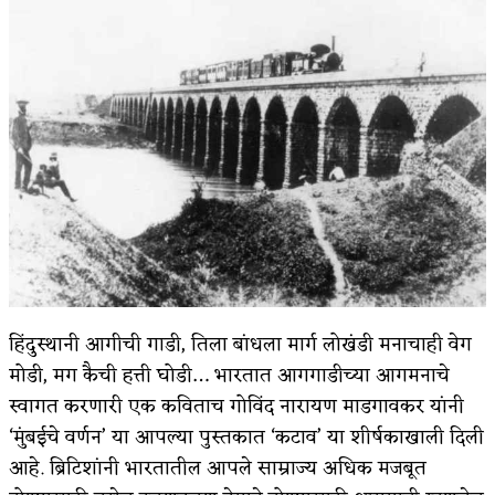
किती घोषणांचा पाऊस होता
कसं हुईन तं हू माय…
काळजाचे प्रेत
चमकदार चांदी
आदिवासींचा डॉक्टर, समाजसेवेचा ध्यास : डॉ. राहुल
जोशी
डेंग्यू: ताप उतरला म्हणजे धोका टळला असे नाही!
हिंदुस्थानी आगीची गाडी, तिला बांधला मार्ग लोखंडी मनाचाही वेग
४ जुलै – इतिहासात घडलेल्या महत्त्वाच्या घटना
मोडी, मग कैची हत्ती घोडी… भारतात आगगाडीच्या आगमनाचे
सुवर्ण – झळाळी
स्वागत करणारी एक कविताच गोविंद नारायण माडगावकर यांनी
‘मुंबईचे वर्णन’ या आपल्या पुस्तकात ‘कटाव’ या शीर्षकाखाली दिली
‘अर्थ’पूर्ण हास्य
आहे. ब्रिटिशांनी भारतातील आपले साम्राज्य अधिक मजबूत
अष्टपैलू : खंडू रांगणेकर