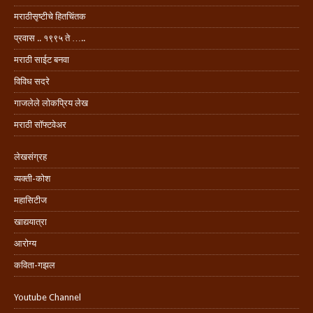
मराठीसृष्टीचे हितचिंतक
प्रवास .. १९९५ ते …..
मराठी साईट बनवा
विविध सदरे
गाजलेले लोकप्रिय लेख
मराठी सॉफ्टवेअर
लेखसंग्रह
व्यक्ती-कोश
महासिटीज
खाद्ययात्रा
आरोग्य
कविता-गझल
Youtube Channel