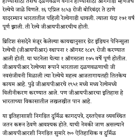
होण्यासाठी तसेच दळणवळण वेगाने होण्यासाठी आगगाडी म्हणजेच
रेल्वेचे जाळे विणले. १६ एप्रिल १८५३ रोजी बोरिबंदर ते ठाणे
अपूर्ण कथा
यादरम्यान भारतातील पहिली रेल्वेगाडी धावली. त्याला यंदा १७१ वर्ष
बुडीच खटलं – संयुक्त कुटुंब का गरजेचं?
पूर्ण झाली. ती रेल्वे जीआयपीआरचीच होती.
ब्रिटिश संसदेने मंजूर केलेल्या कायद्यानुसार ग्रेट इंडियन पेनिन्सुला
रेल्वेची (जीआयपीआर) स्थापना १ ऑगस्ट १८४९ रोजी करण्यात
आली होती. या घटनेला येत्या १ ऑगस्टला १७५ वर्षे पूर्ण होतील.
जीआयपीआर रेल्वेच्या रूपाने भारताला दळणवळणाची जी
नवसंजीवनी मिळाली त्या रेल्वेचे महत्त्व आजतागायतही तितकेच
कायम आहे. पुढे जीआयपीआरचे १९५१ मध्ये मध्य रेल्वेमध्ये
विलीनीकरण करण्यात आले. पण जीआयपीआरचा इतिहास हे
भारताच्या विकासातील लखलखीत पान आहे.
या इतिहासाशी निगडित दुर्मिळ कागदपत्रे, दस्तऐवज व्यवस्थित
जतन करून ठेवणे आवश्यक होते. याची नेमकी जाण असल्याने
जीआयपीआरशी निगडित सुमारे १०० ऐतिहासिक व दुर्मिळ