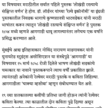
या विषयावर मराठीतील सर्वात पहिले पुस्तक ‘लोखंडी रस्त्याचे
संक्षिप्त वर्णन’ हे होय. डाॅ. लाॅर्डनर यांच्या ‘रेल्वे इकाॅनाॅमी’ या इंग्रजी
पुस्तकातील निवडक भागाचे कृष्णशास्त्री भाटवडेकर यांनी मराठी
भाषांतर करून त्यातून ‘लोखंडी रस्त्याचे संक्षिप्त वर्णन’ हे पुस्तक
१८५४ मध्ये म्हणजे आगगाडी धावू लागल्यानंतर लगेचच एक वर्षाने
प्रसिद्ध करण्यात आले.
मुंबईचे आद्य इतिहासकार गोविंद नारायण माडगावकर यांनी
युनायटेड स्टुडंट्स असोसिएशन या संस्थेपुढे ‘आगगाडी’ या
विषयावर १५ मार्च १८५८ रोजी दिलेले भाषण लोखंडी सडकांचे
चमत्कार या नावाने पुस्तकरूपाने त्याच वर्षी प्रकाशित झाले.
त्यानंतरही अनेकांनी रेल्वेवर मराठी पुस्तके व कविता लिहिल्या.
आगगाडीला ‘चाक्या म्हसोबा’ म्हणून संबोधण्यात येत असे.
१९ व्या शतकातल्या कवींची प्रतिभा जागी होऊन त्यांनी रेल्वेवर
कविता केल्या. त्या काळातील दोन कविता पुढे दिल्या असून