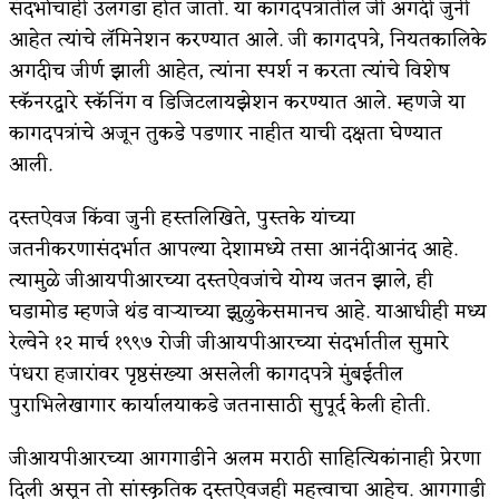
संदर्भाचाही उलगडा होत जातो. या कागदपत्रांतील जी अगदी जुनी
आहेत त्यांचे लॅमिनेशन करण्यात आले. जी कागदपत्रे, नियतकालिके
अगदीच जीर्ण झाली आहेत, त्यांना स्पर्श न करता त्यांचे विशेष
स्कॅनरद्वारे स्कॅनिंग व डिजिटलायझेशन करण्यात आले. म्हणजे या
कागदपत्रांचे अजून तुकडे पडणार नाहीत याची दक्षता घेण्यात
आली.
दस्तऐवज किंवा जुनी हस्तलिखिते, पुस्तके यांच्या
जतनीकरणासंदर्भात आपल्या देशामध्ये तसा आनंदीआनंद आहे.
त्यामुळे जीआयपीआरच्या दस्तऐवजांचे योग्य जतन झाले, ही
घडामोड म्हणजे थंड वाऱ्याच्या झुळुकेसमानच आहे. याआधीही मध्य
रेल्वेने १२ मार्च १९९७ रोजी जीआयपीआरच्या संदर्भातील सुमारे
पंधरा हजारांवर पृष्ठसंख्या असलेली कागदपत्रे मुंबईतील
पुराभिलेखागार कार्यालयाकडे जतनासाठी सुपूर्द केली होती.
जीआयपीआरच्या आगगाडीने अलम मराठी साहित्यिकांनाही प्रेरणा
दिली असून तो सांस्कृतिक दस्तऐवजही महत्त्वाचा आहेच. आगगाडी