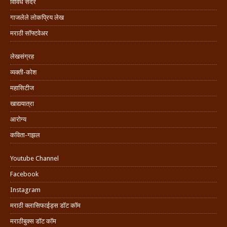
विविध सदरे
गाजलेले लोकप्रिय लेख
मराठी सॉफ्टवेअर
लेखसंग्रह
व्यक्ती-कोश
महासिटीज
खाद्ययात्रा
आरोग्य
कविता-गझल
Youtube Channel
Facebook
Instagram
मराठी क्लासिफाईड्स डॉट कॉम
मराठीबुक्स डॉट कॉम