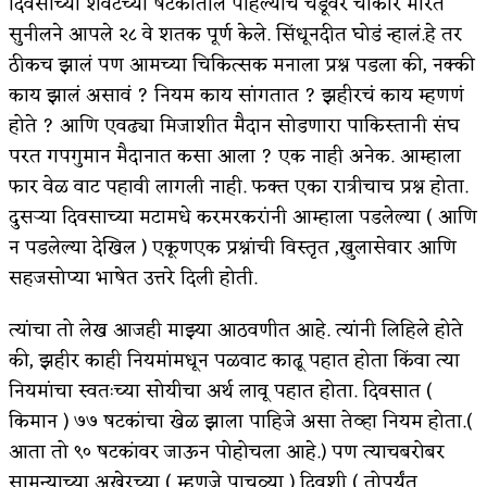
दिवसाच्या शेवटच्या षटकातील पहिल्याच चेंडूवर चौकार मारत
सुनीलने आपले २८ वे शतक पूर्ण केले. सिंधूनदीत घोडं न्हालं.हे तर
ठीकच झालं पण आमच्या चिकित्सक मनाला प्रश्न पडला की, नक्की
काय झालं असावं ? नियम काय सांगतात ? झहीरचं काय म्हणणं
होते ? आणि एवढ्या मिजाशीत मैदान सोडणारा पाकिस्तानी संघ
परत गपगुमान मैदानात कसा आला ? एक नाही अनेक. आम्हाला
फार वेळ वाट पहावी लागली नाही. फक्त एका रात्रीचाच प्रश्न होता.
दुसऱ्या दिवसाच्या मटामधे करमरकरांनी आम्हाला पडलेल्या ( आणि
न पडलेल्या देखिल ) एकूणएक प्रश्नांची विस्तृत ,खुलासेवार आणि
सहजसोप्या भाषेत उत्तरे दिली होती.
त्यांचा तो लेख आजही माझ्या आठवणीत आहे. त्यांनी लिहिले होते
की, झहीर काही नियमांमधून पळवाट काढू पहात होता किंवा त्या
नियमांचा स्वतःच्या सोयीचा अर्थ लावू पहात होता. दिवसात (
किमान ) ७७ षटकांचा खेळ झाला पाहिजे असा तेव्हा नियम होता.(
आता तो ९० षटकांवर जाऊन पोहोचला आहे.) पण त्याचबरोबर
सामन्याच्या अखेरच्या ( म्हणजे पाचव्या ) दिवशी ( तोपर्यंत