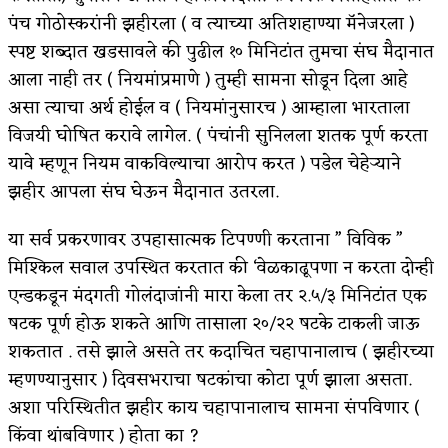
पंच गोठोस्करांनी झहीरला ( व त्याच्या अतिशहाण्या मॅनेजरला )
स्पष्ट शब्दात खडसावले की पुढील १० मिनिटांत तुमचा संघ मैदानात
आला नाही तर ( नियमांप्रमाणे ) तुम्ही सामना सोडून दिला आहे
असा त्याचा अर्थ होईल व ( नियमांनुसारच ) आम्हाला भारताला
विजयी घोषित करावे लागेल. ( पंचांनी सुनिलला शतक पूर्ण करता
यावे म्हणून नियम वाकविल्याचा आरोप करत ) पडेल चेहेऱ्याने
झहीर आपला संघ घेऊन मैदानात उतरला.
या सर्व प्रकरणावर उपहासात्मक टिपण्णी करताना ” विविक ”
मिश्किल सवाल उपस्थित करतात की ‘वेळकाढूपणा न करता दोन्ही
एन्डकडून मंदगती गोलंदाजांनी मारा केला तर २.५/३ मिनिटांत एक
षटक पूर्ण होऊ शकते आणि तासाला २०/२२ षटके टाकली जाऊ
शकतात . तसे झाले असते तर कदाचित चहापानालाच ( झहीरच्या
म्हणण्यानुसार ) दिवसभराचा षटकांचा कोटा पूर्ण झाला असता.
अशा परिस्थितीत झहीर काय चहापानालाच सामना संपविणार (
किंवा थांबविणार ) होता का ?