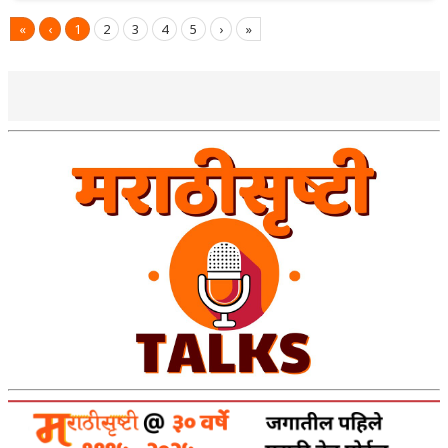
«
‹
1
2
3
4
5
›
»