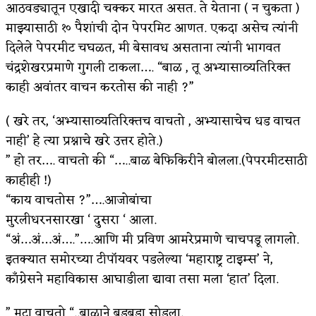
आठवड्यातून एखादी चक्कर मारत असत. ते येताना ( न चुकता )
किती घोषणांचा पाऊस होता
माझ्यासाठी १० पैशांची दोन पेपरमिट आणत. एकदा असेच त्यांनी
दिलेले पेपरमीट चघळत, मी बेसावध असताना त्यांनी भागवत
कसं हुईन तं हू माय…
चंद्रशेखरप्रमाणे गुगली टाकला…. “बाळ , तू अभ्यासाव्यतिरिक्त
काळजाचे प्रेत
काही अवांतर वाचन करतोस की नाही ?”
चमकदार चांदी
( खरे तर, ‘अभ्यासाव्यतिरिक्तच वाचतो , अभ्यासाचेच धड वाचत
आदिवासींचा डॉक्टर, समाजसेवेचा ध्यास : डॉ. राहुल
नाही’ हे त्या प्रश्नाचे खरे उत्तर होते.)
” हो तर…. वाचतो की “…..बाळ बेफिकिरीने बोलला.(पेपरमीटसाठी
जोशी
काहीही !)
डेंग्यू: ताप उतरला म्हणजे धोका टळला असे नाही!
“काय वाचतोस ?”….आजोबांचा
मुरलीधरनसारखा ‘ दुसरा ‘ आला.
४ जुलै – इतिहासात घडलेल्या महत्त्वाच्या घटना
“अं…अं…अं….”….आणि मी प्रविण आमरेप्रमाणे चाचपडू लागलो.
सुवर्ण – झळाळी
इतक्यात समोरच्या टीपॉयवर पडलेल्या ‘महाराष्ट्र टाइम्स’ ने,
काँग्रेसने महाविकास आघाडीला द्यावा तसा मला ‘हात’ दिला.
‘अर्थ’पूर्ण हास्य
” मटा वाचतो “..बाळाने बुडबुडा सोडला.
अष्टपैलू : खंडू रांगणेकर