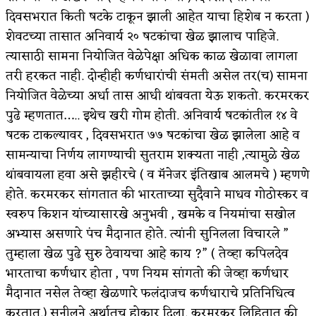
दिवसभरात किती षटके टाकून झाली आहेत याचा हिशेब न करता )
शेवटच्या तासात अनिवार्य २० षटकांचा खेळ झालाच पाहिजे.
त्यासाठी सामना नियोजित वेळेपेक्षा अधिक काळ खेळावा लागला
तरी हरकत नाही. दोन्हीही कर्णधारांची संमती असेल तर(च) सामना
नियोजित वेळेच्या अर्धा तास आधी थांबवता येऊ शकतो. करमरकर
पुढे म्हणतात….. इथेच खरी गोम होती. अनिवार्य षटकांतील १४ वे
षटक टाकल्यावर , दिवसभरात ७७ षटकांचा खेळ झालेला आहे व
सामन्याचा निर्णय लागण्याची सुतराम शक्यता नाही ,त्यामुळे खेळ
थांबवायला हवा असे झहीरचे ( व मॅनेजर इंतिखाब आलमचे ) म्हणणे
होते. करमरकर सांगतात की भारताच्या सुदैवाने माधव गोठोस्कर व
स्वरुप किशन यांच्यासारखे अनुभवी , खमके व नियमांचा सखोल
अभ्यास असणारे पंच मैदानात होते. त्यांनी सुनिलला विचारले ”
तुम्हाला खेळ पुढे सुरु ठेवायचा आहे काय ?” ( तेव्हा कपिलदेव
भारताचा कर्णधार होता , पण नियम सांगतो की जेव्हा कर्णधार
मैदानात नसेल तेव्हा खेळणारे फलंदाजच कर्णधाराचे प्रतिनिधित्व
करतात.) सुनीलने अर्थातच होकार दिला. करमरकर लिहितात की