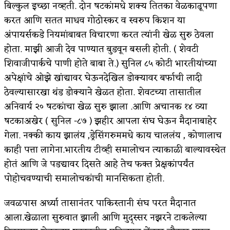
बिल्कुल इच्छा नव्हती. दोन षटकांमधे शक्य तितका वेळकाढूपणा
करत आणि सतत माधव गोठोस्कर व स्वरुप किशन या
अंपायर्सकडे नियमांबाबत विचारणा करत त्यांनी खेळ सुरु ठेवला
होता. माझी आजी देव पाण्यात बुडवून बसली होती. ( शेवटी
शिवाजीपार्कचे पाणी होते बाबा ते.) सुनिल ८५ कोटी भारतीयांच्या
अपेक्षांचे ओझे खांद्यावर घेऊनदेखिल डोक्यावर बर्फाची लादी
ठेवल्यासारखा थंड डोक्याने खेळत होता. शेवटच्या तासातील
अनिवार्य २० षटकांचा खेळ सुरु झाला .आणि अचानक १४ व्या
षटकाअखेर ( सुनिल -८७ ) झहीर आपला संघ घेऊन मैदानाबाहेर
गेला. नक्की काय झालंय ,ड्रेसिंगरुममधे काय चाललंय , कोणालाच
काही पत्ता लागेना.भारतीय टीव्ही समालोचन त्याकाळी बाल्यावस्थेत
होतं आणि जे पडद्यावर दिसते आहे तेच फक्त प्रेक्षकांपर्यंत
पोहोचवण्याची समालोचकांची मानसिकता होती.
जवळपास अर्ध्या तासानंतर पाकिस्तानी संघ परत मैदानात
आला.खेळाला सुरुवात झाली आणि मुद्स्सर नझरने टाकलेल्या