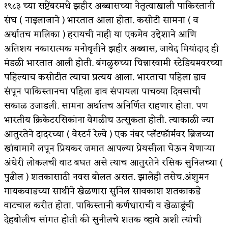
१९८३ च्या सप्टेंबरमधे झहीर अब्बासच्या नेतृत्वाखाली पाकिस्तानी
संघ ( नाइलाजाने ) भारतात आला होता. कसोटी सामना ( व
अर्थातच मालिका ) हरायची नाही या एकमेव उद्देशाने आणि
अतिशय नकारात्मक मनोवृत्तीने झहीर अब्बास, जावेद मियांदाद ही
मंडळी भारतात आली होती. बंगळुरुच्या चिन्नास्वामी स्टेडियमवरच्या
पहिल्याच कसोटीत त्याचा प्रत्यय आला. भारताचा पहिला डाव
संपून पाकिस्तानचा पहिला डाव संपायला पाचव्या दिवसाची
सकाळ उजाडली. सामना अर्थातच अनिर्णित राहणार होता. पण
भारतीय क्रिकेटरसिकांना वेगळीच उत्सुकता होती. त्याकाळी ज्या
आतुरतेने दादरच्या ( वेस्टर्न रेल्वे ) एक नंबर प्लॅटफॉर्मवर ब्रिजच्या
खांबामागे लपून प्रियकर जमात आपल्या प्रेयसीला घेऊन येणाऱ्या
अंधेरी लोकलची वाट बघत असे त्याच आतुरतेने रसिक सुनिलच्या (
पुढील ) शतकासाठी नवस बोलत असत. झालेही तसेच.अंशुमन
गायकवाडच्या साथीने खेळणारा सुनिल सावकाश शतकाकडे
वाटचाल करीत होता. पाकिस्तानी कर्णधाराची व खेळाडूंची
देहबोलीच सांगत होती की सुनीलचे शतक व्हावे अशी त्यांची