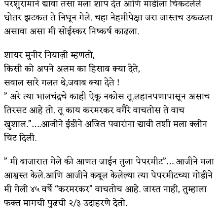
परशुरामाने द्यावा तसा मला शाप देत आणि मांडीला चिकटलेले
धोतर झटकत ते निघून गेले. चहा नेहमीपेक्षा जरा जास्तच उकळला
असावा असा मी सोईस्कर निष्कर्ष काढला.
शायर मुनीर नियाज़ी म्हणतो,
किसी को अपने अलम का हिसाब क्या देते,
सवाल सारे गलत थे,जवाब क्या देते !
” अरे त्या भालचंद्रचे काही ऐकू नकोस तू.लहानपणापासून असाच
तिरसट आहे तो. तू काय करमरकर वगैरे वाचतोस ते वाच
खुशाल.”….आजीने ईडीने अजित पवारांना द्यावी तशी मला क्लीन
चिट दिली.
” मी बाजारात गेले की आणत जाईन तुला पेपरमीट”….आजीने मला
आश्वस्त केले.आणि आजीने कबूल केलेल्या त्या पेपरमीटच्या गोडीने
मी गेली ४५ वर्षे “करमरकर” वाचतोच आहे. जास्त नाही, तुम्हाला
फक्त मागची पुढची २/३ उदाहरणे देतो.