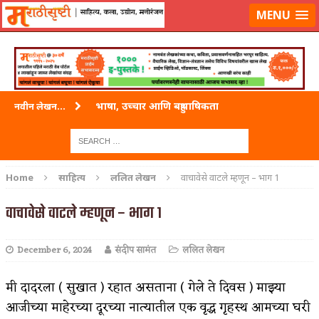
लॉग-इन करा
|
लेखक नोंदणी करा
MENU
भाषा, उच्चार आणि बहुभाषिकता
नवीन लेखन...
वारी विठ्ठलाची
ताम्र – एक अफलातून धातू (COPPER)
Home
साहित्य
ललित लेखन
वाचावेसे वाटले म्हणून – भाग 1
जेव्हा मी आडनांव बदलले
वाचावेसे वाटले म्हणून – भाग 1
अशी एक कविता लिहू इच्छिते
December 6, 2024
संदीप सामंत
ललित लेखन
पाटलाची विहीर
शपथ
मी दादरला ( सुखात ) रहात असताना ( गेले ते दिवस ) माझ्या
आजीच्या माहेरच्या दूरच्या नात्यातील एक वृद्ध गृहस्थ आमच्या घरी
पुस्तके बदलायची आहेत तुम्हाला!