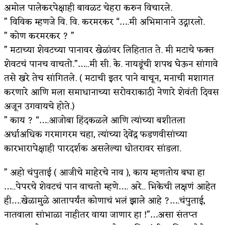
अमोल पालेकरपेक्षाही बावळट चेहरा करुन विचारले.
” विविक म्हणजे वि. वि. करमरकर “….मी अभिमानाने उद्गारलो.
” कोण करमरकर ? ”
” मटाच्या शेवटच्या पानावर खेळांवर लिहितात ते. मी मटाचे फक्त
शेवटचं पानच वाचतो.”…..मी सी. के. नायडूंची शपथ घेऊन सांगावे
तसे खरे तेच सांगितले. ( मटाची इतर पाने वाचून, मनाची मशागत
करणारे आणि मला समाधानाच्या सरोवराकाठी नेणारे शेवंती दिवस
अजून उगवायचे होते.)
” काय ? “….आजोबा हिंदकळले आणि त्यांच्या बशीतला
अर्धाअधिक गरमागरम चहा, त्यांच्या देवेंद्र फडणवीसांच्या
कारभारापेक्षाही पारदर्शक असलेल्या धोतरावर सांडला.
” अहो चंपुताई ( आजीचे माहेरचे नाव ), काय म्हणतोय बघा हा
…..पेपरचे शेवटचं पान वाचतो म्हणे…. अरे.. भिकेची लक्षणं आहेत
ही….खेळामुळे आतापर्यंत कोणाचं भलं झाले आहे ?….चंपुताई,
नातवाला सांभाळा नाहीतर वाया जाणार हा !”…असा संतप्त