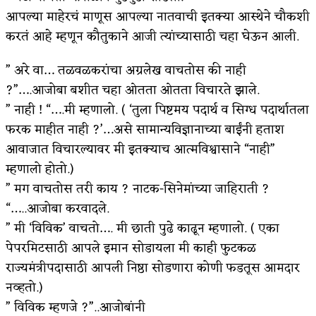
आपल्या माहेरचं माणूस आपल्या नातवाची इतक्या आस्थेने चौकशी
अपूर्ण कथा
करतं आहे म्हणून कौतुकाने आजी त्यांच्यासाठी चहा घेऊन आली.
बुडीच खटलं – संयुक्त कुटुंब का गरजेचं?
” अरे वा… तळवळकरांचा अग्रलेख वाचतोस की नाही
?”….आजोबा बशीत चहा ओतता ओतता विचारते झाले.
” नाही ! “….मी म्हणालो. ( ‘तुला पिष्टमय पदार्थ व सिग्ध पदार्थातला
फरक माहीत नाही ?’…असे सामान्यविज्ञानाच्या बाईंनी हताश
आवाजात विचारल्यावर मी इतक्याच आत्मविश्वासाने “नाही”
म्हणालो होतो.)
” मग वाचतोस तरी काय ? नाटक-सिनेमांच्या जाहिराती ?
“…..आजोबा करवादले.
” मी ‘विविक’ वाचतो…. मी छाती पुढे काढून म्हणालो. ( एका
पेपरमिटसाठी आपले इमान सोडायला मी काही फुटकळ
राज्यमंत्रीपदासाठी आपली निष्ठा सोडणारा कोणी फडतूस आमदार
नव्हतो.)
” विविक म्हणजे ?”..आजोबांनी