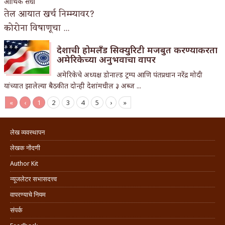
आर्थिक संधी
तेल आयात खर्च निम्म्यावर?
कोरोना विषाणूचा ...
देशाची होमलँड सिक्युरिटी मजबुत करण्याकरता
अमेरिकेच्या अनुभवाचा वापर
अमेरिकेचे अध्यक्ष डोनाल्ड ट्रम्प आणि पंतप्रधान नरेंद्र मोदी
यांच्यात झालेल्या बैठकीत दोन्ही देशांमधील ३ अब्ज ...
«
‹
1
2
3
4
5
›
»
लेख व्यवस्थापन
लेखक नोंदणी
Author Kit
न्यूजलेटर सभासदत्त्व
वापरण्याचे नियम
संपर्क