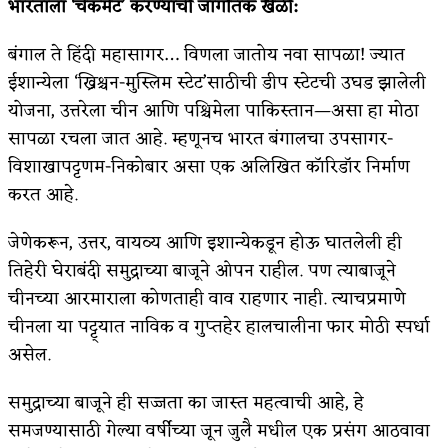
भारताला ‘चेकमेट’ करण्याची जागतिक खेळी:
किती घोषणांचा पाऊस होता
बंगाल ते हिंदी महासागर… विणला जातोय नवा सापळा! ज्यात
कसं हुईन तं हू माय…
ईशान्येला ‘ख्रिश्चन-मुस्लिम स्टेट’साठीची डीप स्टेटची उघड झालेली
योजना, उत्तरेला चीन आणि पश्चिमेला पाकिस्तान—असा हा मोठा
काळजाचे प्रेत
सापळा रचला जात आहे. म्हणूनच भारत बंगालचा उपसागर-
चमकदार चांदी
विशाखापट्टणम-निकोबार असा एक अलिखित कॉरिडॉर निर्माण
करत आहे.
आदिवासींचा डॉक्टर, समाजसेवेचा ध्यास : डॉ. राहुल
जोशी
जेणेकरून, उत्तर, वायव्य आणि इशान्येकडून होऊ घातलेली ही
तिहेरी घेराबंदी समुद्राच्या बाजूने ओपन राहील. पण त्याबाजूने
डेंग्यू: ताप उतरला म्हणजे धोका टळला असे नाही!
चीनच्या आरमाराला कोणताही वाव राहणार नाही. त्याचप्रमाणे
४ जुलै – इतिहासात घडलेल्या महत्त्वाच्या घटना
चीनला या पट्ट्यात नाविक व गुप्तहेर हालचालीना फार मोठी स्पर्धा
असेल.
सुवर्ण – झळाळी
समुद्राच्या बाजूने ही सज्जता का जास्त महत्वाची आहे, हे
‘अर्थ’पूर्ण हास्य
समजण्यासाठी गेल्या वर्षीच्या जून जुलै मधील एक प्रसंग आठवावा
अष्टपैलू : खंडू रांगणेकर