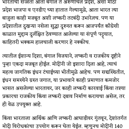
भारताची सज्जता आता बंगाल ते अरुणाचल प्रदेश, असा मोठा
प्रदेश भाजपा व एनडीए च्या हातात गेल्यामुळे, आता भारत त्या
बाजुला काही मजबूत अशी लष्करी तटबंदी उभारेलच. पण या
प्रदेशातील दुखऱ्या नसेला सुद्धा दुरुस्त करून आजपर्यंत काँग्रेसी
काळात मुद्दाम दुर्लक्षित ठेवण्यात आलेल्या या संपूर्ण पट्ट्यात,
काहितरी भक्कम हालचाली करणार हे नक्कीच.
त्यातील ईशान्य दिशा, बंगाल विजयाने, लष्करी व राजकीय दृष्टीने
पुन्हा एकदा मजबूत होईल. मोदींनी जो इशारा दिला आहे, त्याचं
महत्व जागतिक इंधन टंचाईच्या भीतीमुळे आहेच. पण सद्यस्थितीत,
इंधन समस्येने ग्रस्त जगात, या प्रभावाने काही प्रमाणात कमजोर
भासत असलेल्या भारतावर, जर काही लष्करी कारवाई किंवा तश्या
प्रकारचा राजकीय किंवा लष्करी दबाव निर्माण करायचा असेल, तर
ही वेळ उपयुक्त आहे.
किंवा भारताला आर्थिक आणि लष्करी आघाडीवर गुंतवून, देशांतर्गत
मोदी विरोधकांचा उपयोग करून घेता येईल. म्हणूनच मोदींनी 140