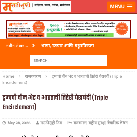
लॉग-इन करा
|
लेखक नोंदणी करा
MENU
भाषा, उच्चार आणि बहुभाषिकता
नवीन लेखन...
वारी विठ्ठलाची
ताम्र – एक अफलातून धातू (COPPER)
Home
राजकारण
ट्रम्पची चीन भेट व भारताची तिहेरी घेराबंदी (Triple
Encirclement)
जेव्हा मी आडनांव बदलले
ट्रम्पची चीन भेट व भारताची तिहेरी घेराबंदी (Triple
अशी एक कविता लिहू इच्छिते
Encirclement)
पाटलाची विहीर
शपथ
May 28, 2026
मराठीसृष्टी टिम
राजकारण
,
राष्ट्रीय सुरक्षा
,
वैचारिक लेखन
पुस्तके बदलायची आहेत तुम्हाला!