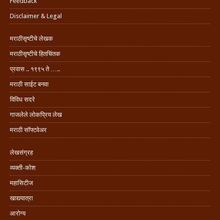
Feedback
Disclaimer & Legal
मराठीसृष्टीचे लेखक
मराठीसृष्टीचे हितचिंतक
प्रवास .. १९९५ ते …..
मराठी साईट बनवा
विविध सदरे
गाजलेले लोकप्रिय लेख
मराठी सॉफ्टवेअर
लेखसंग्रह
व्यक्ती-कोश
महासिटीज
खाद्ययात्रा
आरोग्य