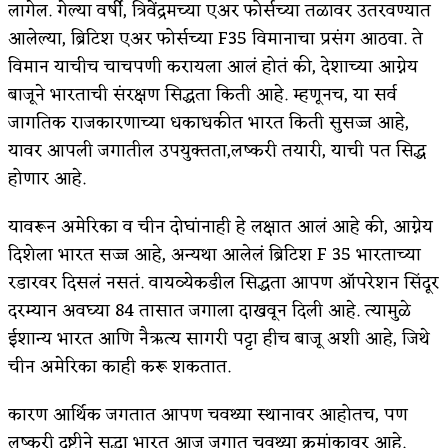
लागेल. गेल्या वर्षी, त्रिवेंद्रमच्या एअर फोर्सच्या तळावर उतरवण्यात
अपूर्ण कथा
आलेल्या, ब्रिटिश एअर फोर्सच्या F35 विमानाचा प्रसंग आठवा. ते
विमान याचीच चाचपणी करायला आलं होतं की, देशाच्या आग्नेय
बुडीच खटलं – संयुक्त कुटुंब का गरजेचं?
बाजूने भारताची संरक्षण सिद्धता किती आहे. म्हणूनच, या सर्व
जागतिक राजकारणाच्या धकाधकीत भारत किती सुसज्ज आहे,
यावर आपली जगातील उपयुक्तता,लष्करी तयारी, याची पत सिद्ध
होणार आहे.
यावरून अमेरिका व चीन दोघांनाही हे लक्षात आलं आहे की, आग्नेय
दिशेला भारत सज्ज आहे, अन्यथा आलेलं ब्रिटिश F 35 भारताच्या
रडारवर दिसलं नसतं. वायव्येकडील सिद्धता आपण ऑपरेशन सिंदूर
दरम्यान अवघ्या 84 तासात जगाला दाखवून दिली आहे. त्यामुळे
ईशान्य भारत आणि नैऋत्य सागरी पट्टा हीच बाजू अशी आहे, जिथे
चीन अमेरिका काही करू शकतात.
कारण आर्थिक जगतात आपण चवथ्या स्थानावर आहोतच, पण
लष्करी दृष्टीने सुद्धा भारत आज जगात चवथ्या क्रमांकावर आहे.