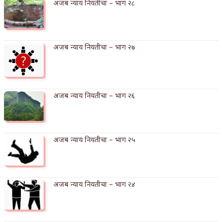
अजब न्याय नियतीचा – भाग २८
किती घोषणांचा पाऊस होता
कसं हुईन तं हू माय…
अजब न्याय नियतीचा – भाग २७
काळजाचे प्रेत
चमकदार चांदी
आदिवासींचा डॉक्टर, समाजसेवेचा ध्यास : डॉ. राहुल
अजब न्याय नियतीचा – भाग २६
जोशी
डेंग्यू: ताप उतरला म्हणजे धोका टळला असे नाही!
अजब न्याय नियतीचा – भाग २५
४ जुलै – इतिहासात घडलेल्या महत्त्वाच्या घटना
सुवर्ण – झळाळी
अजब न्याय नियतीचा – भाग २४
‘अर्थ’पूर्ण हास्य
अष्टपैलू : खंडू रांगणेकर