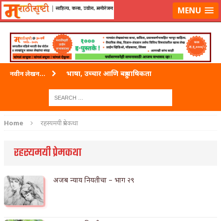
लॉग-इन करा
|
लेखक नोंदणी करा
MENU
भाषा, उच्चार आणि बहुभाषिकता
नवीन लेखन...
वारी विठ्ठलाची
ताम्र – एक अफलातून धातू (COPPER)
Home
रहस्यमयी प्रेमकथा
जेव्हा मी आडनांव बदलले
रहस्यमयी प्रेमकथा
अशी एक कविता लिहू इच्छिते
पाटलाची विहीर
अजब न्याय नियतीचा – भाग २९
शपथ
पुस्तके बदलायची आहेत तुम्हाला!