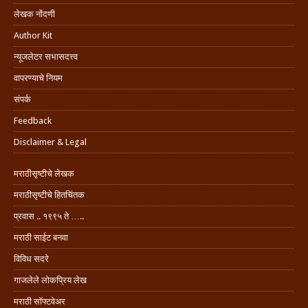
लेखक नोंदणी
Author Kit
न्यूजलेटर सभासदत्त्व
वापरण्याचे नियम
संपर्क
Feedback
Disclaimer & Legal
मराठीसृष्टीचे लेखक
मराठीसृष्टीचे हितचिंतक
प्रवास .. १९९५ ते …..
मराठी साईट बनवा
विविध सदरे
गाजलेले लोकप्रिय लेख
मराठी सॉफ्टवेअर