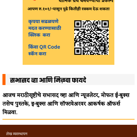
सभासद व्हा आणि मिळवा फायदे
आजच मराठीसृष्टीचे सभासद व्हा आणि न्यूजलेटर, मोफत ई-बुक्स
तसेच पुस्तके, इ-बुक्स आणि सॉफ्टवेअरवर आकर्षक ऑफर्स
मिळवा.
लेख व्यवस्थापन