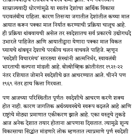
साम्राज्यवादाचे राजकीय वर्चस्व कमी झाले. पण नवनव्याने
साम्राज्यवादी धोरणांमुळे या स्वतंत्र देशांचा आर्थिक विकास
परावलंबीच राहिला. कारण तिसऱ्या जगातील देशांतील कच्चा माल
आयात करून पक्का माल निर्यात करण्याची प्रक्रिया चालूच आहे.
ही प्रक्रिया थांबवायची असेल तर स्वदेशातच सर्व प्रकारचे उद्योगधंदे
उभारले पाहिजेत आणि आयातीद्वारा येणारा पक्का माल विकत
घ्यायचे थांबवून देशाचे परकीय चलन वाचवले पाहिजे. म्हणून
‘स्वदेशी विचारमंच’ सारख्या संस्थांनी आत्मनिर्भर, स्वावलंबी
भारताची कल्पना मांडली आहे. बोल्शेव्हिक क्रांतीनंतर १९२१-२२
नंतर रशियात जोमाने स्वदेशीचे व्रत आचरण्यात आले. चीनने पण
१९६९ नंतर हाच कित्ता गिरवला.
पण आजच्या परिस्थितीत पूर्णतः स्वदेशीचे आचरण करणे शक्य
होत नाही. कारण जागतिक अर्थव्यवस्थेचे स्वरूप बदलले आहे आणि
राष्ट्रांचे मोठ्या प्रमाणात एकीकरण झाले आहे. एका वस्तूचे तुकडे
आज अनेक देशात तयार होताना आपणास दिसतात. त्यामुळे शून्य
विकासाचा सिद्धांत मांडणारे लोक म्हणतात त्याप्रमाणे पूर्ण स्वदेशी