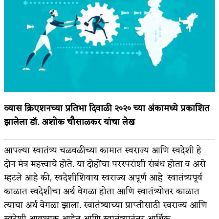
किती घोषणांचा पाऊस होता
कसं हुईन तं हू माय…
काळजाचे प्रेत
चमकदार चांदी
आदिवासींचा डॉक्टर, समाजसेवेचा ध्यास : डॉ. राहुल
व्यास क्रिएशनच्या प्रतिभा दिवाळी २०२० च्या अंकामध्ये प्रकाशित
जोशी
झालेला डॉ. अशोक चौसाळकर यांचा लेख
डेंग्यू: ताप उतरला म्हणजे धोका टळला असे नाही!
आपल्या स्वातंत्र्य चळवळीच्या कामात स्वराज्य आणि स्वदेशी हे
४ जुलै – इतिहासात घडलेल्या महत्त्वाच्या घटना
दोन मंत्र महत्त्वाचे होते. या दोहोंचा परस्परांशी संबंध होता व असे
सुवर्ण – झळाळी
म्हटले आहे की, स्वदेशीशिवाय स्वराज्य अपूर्ण आहे. स्वातंत्र्यपूर्व
काळात स्वदेशीचा अर्थ वेगळा होता आणि स्वातंत्र्योत्तर काळात
‘अर्थ’पूर्ण हास्य
त्याचा अर्थ वेगळा झाला. स्वातंत्र्याच्या प्राप्तीसाठी स्वराज्य आणि
अष्टपैलू : खंडू रांगणेकर