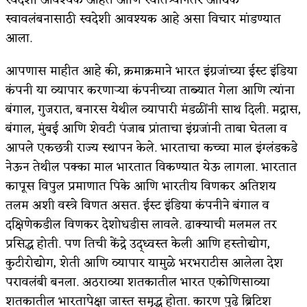
स्वदेशी आवश्यक आहेत आणि स्वातंत्र्यानंतर आर्थिक
स्वावलंबनासाठी स्वदेशी आवश्यक आहे असा विचार मांडण्यात
अपूर्ण कथा
आला.
बुडीच खटलं – संयुक्त कुटुंब का गरजेचं?
आपणास माहीत आहे की, क्रमाक्रमाने भारत इंग्रजांच्या ईस्ट इंडिया
कंपनी या व्यापार करणाऱ्या कंपनीच्या ताब्यात गेला आणि त्यांना
बंगाल, गुजरात, बनारस येथील व्यापारी मंडळींनी साथ दिली. मद्रास,
बंगाल, मुंबई आणि शेवटी पंजाब प्रांताचा इंग्रजांनी ताबा घेतला व
आपले एकछत्री राज्य स्थापन केले. भारताचा कच्चा माल इंग्लंडकडे
नेऊन तेथील पक्का माल भारतात विकण्यात येऊ लागला. भारतात
कापूस विपुल प्रमाणात पिके आणि भारतीय विणकर अतिशय
तलम अशी वस्त्रे विणत असत. ईस्ट इंडिया कंपनीने बंगाल व
दक्षिणेकडील विणकर देशोधडीस लावले. ढाक्याची मलमल तर
प्रसिद्ध होती. पण तिची केंद्रे उद्ध्वस्त केली आणि हस्तोद्योग,
कुटीरोद्योग, शेती आणि व्यापार यामुळे भरभराटीस आलेला देश
परावलंबी बनला. अठराव्या शतकातील भारत एकोणिसाव्या
शतकातील भारतापेक्षा जास्त समृद्ध होता. कारण पुढे ब्रिटिश