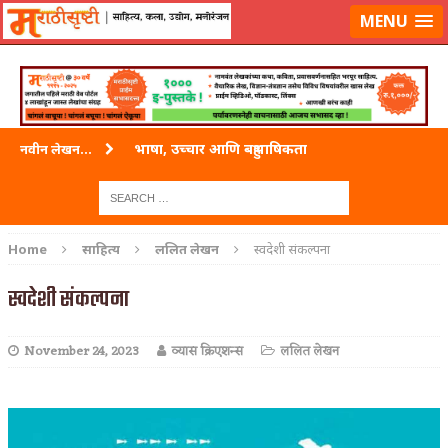
लॉग-इन करा
|
लेखक नोंदणी करा
MENU
भाषा, उच्चार आणि बहुभाषिकता
नवीन लेखन...
वारी विठ्ठलाची
ताम्र – एक अफलातून धातू (COPPER)
Home
साहित्य
ललित लेखन
स्वदेशी संकल्पना
जेव्हा मी आडनांव बदलले
स्वदेशी संकल्पना
अशी एक कविता लिहू इच्छिते
November 24, 2023
व्यास क्रिएशन्स
ललित लेखन
पाटलाची विहीर
शपथ
पुस्तके बदलायची आहेत तुम्हाला!