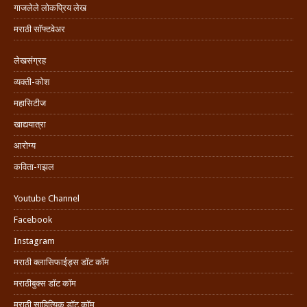
गाजलेले लोकप्रिय लेख
मराठी सॉफ्टवेअर
लेखसंग्रह
व्यक्ती-कोश
महासिटीज
खाद्ययात्रा
आरोग्य
कविता-गझल
Youtube Channel
Facebook
Instagram
मराठी क्लासिफाईड्स डॉट कॉम
मराठीबुक्स डॉट कॉम
मराठी साहित्यिक डॉट कॉम