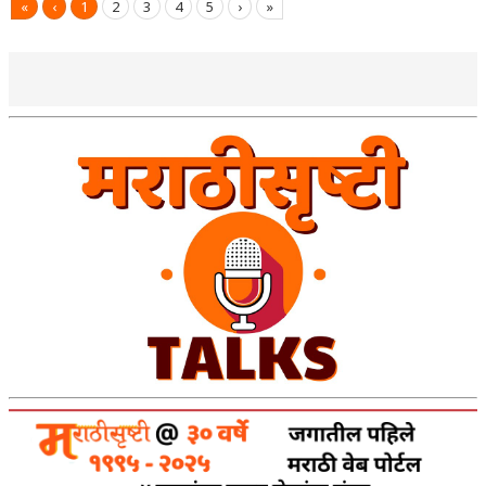
«
‹
1
2
3
4
5
›
»