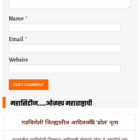
Name
*
Email
*
Website
महासिटीज…..ओळख महाराष्ट्राची
गडचिरोली जिल्ह्यातील आदिवासींचे ‘ढोल’ नृत्य
राज्यातील गडचिरोली जिल्ह्यात आदिवासी लोकांचे 'ढोल' हे आवडीचे नृत्य