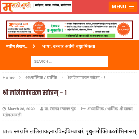
लॉग-इन करा
|
लेखक नोंदणी करा
MENU
भाषा, उच्चार आणि बहुभाषिकता
नवीन लेखन...
वारी विठ्ठलाची
ताम्र – एक अफलातून धातू (COPPER)
Home
अध्यात्मिक / धार्मिक
श्री ललितापंचरत्न स्तोत्रम् – १
जेव्हा मी आडनांव बदलले
श्री ललितापंचरत्न स्तोत्रम् – १
अशी एक कविता लिहू इच्छिते
March 28, 2020
प्रा. स्वानंद गजानन पुंड
अध्यात्मिक / धार्मिक
,
श्री शांकर
पाटलाची विहीर
स्तोत्ररसावली
शपथ
प्रात: स्मरामि ललितावदनारविन्दंबिम्बाधरं पृथुलमौक्तिकशोभिनासम्
पुस्तके बदलायची आहेत तुम्हाला!