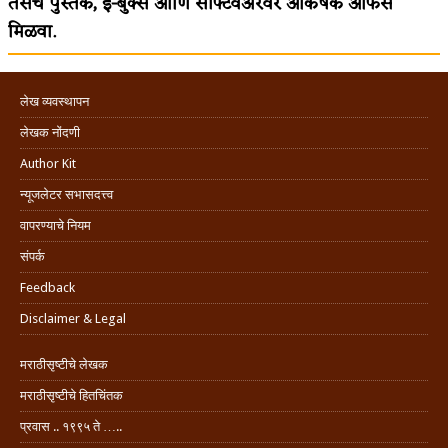
तसेच पुस्तके, इ-बुक्स आणि सॉफ्टवेअरवर आकर्षक ऑफर्स
मिळवा.
लेख व्यवस्थापन
लेखक नोंदणी
Author Kit
न्यूजलेटर सभासदत्त्व
वापरण्याचे नियम
संपर्क
Feedback
Disclaimer & Legal
मराठीसृष्टीचे लेखक
मराठीसृष्टीचे हितचिंतक
प्रवास .. १९९५ ते …..