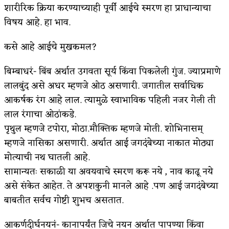
शारीरिक क्रिया करण्याच्याही पूर्वी आईचे स्मरण हा प्राधान्याचा
अपूर्ण कथा
विषय आहे. हा भाव.
बुडीच खटलं – संयुक्त कुटुंब का गरजेचं?
कसे आहे आईचे मुखकमल?
बिम्बाधरं- बिंब अर्थात उगवता सूर्य किंवा पिकलेली गुंज. ज्याप्रमाणे
लालबुंद असे अधर म्हणजे ओठ असणारी. जगातील सर्वाधिक
आकर्षक रंग आहे लाल. त्यामुळे स्वाभाविक पहिली नजर गेली ती
लाल रंगाचा ओठांकडे.
पृथुल म्हणजे टपोरा, मोठा.मौक्तिक म्हणजे मोती. शोभिनासम्
म्हणजे नासिका असणारी. अर्थात आई जगदंबेच्या नाकात मोठ्या
मोत्याची नथ घातली आहे.
सामान्यतः सकाळी या अवयवाचे स्मरण करू नये , नाव काढू नये
असे संकेत आहेत. ते अपशकुनी मानले आहे .पण आई जगदंबेच्या
बाबतीत सर्वच गोष्टी शुभच असतात.
आकर्णदीर्घनयनं- कानापर्यंत जिचे नयन अर्थात पापण्या किंवा