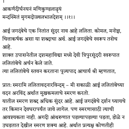
।
आकर्णदीर्घनयनं मणिकुण्डलाढ़्यं
किती घोषणांचा पाऊस होता
मन्दस्मितं मृगमदोज्ज्वलभालदेशम् ।।१।।
कसं हुईन तं हू माय…
आई जगदंबेचे एक नितांत सुंदर नाव आहे ललिता. कोमल, मनोज्ञ,
काळजाचे प्रेत
चित्ताकर्षक असा या शब्दाचा अर्थ. आई जगदंबेचे स्वरूप तसेच
चमकदार चांदी
आहे.
शाक्त उपासनेतील दशमहाविद्या मध्ये देवी त्रिपुरसुंदरी स्वरुपात
आदिवासींचा डॉक्टर, समाजसेवेचा ध्यास : डॉ. राहुल
ललितांबेचे अर्चन केले जाते.
जोशी
त्या ललितांबेचे स्तवन करताना पूज्यपाद आचार्य श्री म्हणतात,
डेंग्यू: ताप उतरला म्हणजे धोका टळला असे नाही!
प्रात: स्मरामि ललितावदनारविन्दम् – मी सकाळी आई ललितांबेच्या
४ जुलै – इतिहासात घडलेल्या महत्त्वाच्या घटना
वदन अरविंद अर्थात मुखकमलाचे स्मरण करतो.
यातील स्मरण शब्द अधिक सुंदर आहे. आई जगदंबेचे दर्शन घ्यायचे
सुवर्ण – झळाळी
तर किमान देवघरापर्यंत जावे लागेल. पण स्मरणासाठी त्याची
‘अर्थ’पूर्ण हास्य
आवश्यकता नाही. अगदी आंथरुणात पडल्यापडल्या पडता, डोळे न
उघडतात देखील स्मरण शक्य आहे. अर्थात प्रत्यक्ष कोणतीही
अष्टपैलू : खंडू रांगणेकर