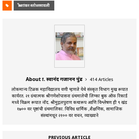
श्री शांकर स्तोत्ररसावली
About प्रा. स्वानंद गजानन पुंड
414 Articles
लोकमान्य टिळक महाविद्यालय वणी म्हणजे येथे संस्कृत विभाग प्रमुख रूपात
कार्यरत. २१ ग्रंथात्मक श्रीगणेशोपासना ग्रंथमालेची लिम्का बुक ऑफ रिकार्ड
मध्ये विक्रम रूपात नोंद. श्रीमुद्गलपुराण कथारूप आणि विश्लेषण ही ९ खंड
१७०० वर पृष्ठांची ग्रंथमालिका. विविध धार्मिक ,शैक्षणिक, सामाजिक
संस्थांमधून २१०० वर प्रवचन, व्याख्याने
PREVIOUS ARTICLE