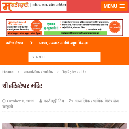
लॉग-इन करा
|
लेखक नोंदणी करा
MENU
भाषा, उच्चार आणि बहुभाषिकता
नवीन लेखन...
वारी विठ्ठलाची
ताम्र – एक अफलातून धातू (COPPER)
Home
अध्यात्मिक / धार्मिक
श्री हरिहरेश्वर मंदिर
जेव्हा मी आडनांव बदलले
श्री हरिहरेश्वर मंदिर
अशी एक कविता लिहू इच्छिते
October 11, 2025
मराठीसृष्टी टिम
अध्यात्मिक / धार्मिक
,
विशेष लेख
,
पाटलाची विहीर
संस्कृती
शपथ
पुस्तके बदलायची आहेत तुम्हाला!