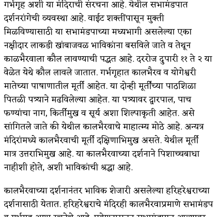
गर्भगृह अशी या मंदिराची संरचना आहे. येथील सभामंडपात
दर्शनरांगेची व्यवस्था आहे. वाईट शक्तींपासून मुक्ती
मिळविण्यासाठी या सभामंडपाच्या मध्यभागी असलेल्या एका
नक्षीदार लाकडी खांबाजवळ भाविकांना बसविले जाते व तेथून
काळभैरवाला कौल लावण्याची पद्धत आहे. दररोज दुपारी ११ ते २ या
वेळेत येथे कौल लावले जातात. गर्भगृहात कालभैरव व योगेश्वरी
मातेच्या पाषाणातील मूर्ती आहेत. या दोन्ही मूर्तींच्या पाठशिळा
पितळी पत्र्याने मढविलेल्या आहेत. या पत्र्यावर द्वारपाल, पाच
फण्यांचा नाग, किर्तीमुख व सूर्य अशा शिल्पाकृती आहेत. असे
सांगितले जाते की येथील कालभैरवाचे माहात्म्य मोठे आहे. अन्यत्र
मंदिरांमध्ये कालभैरवाची मूर्ती दक्षिणाभिमुख असते. येथील मूर्ती
मात्र उत्तराभिमुख आहे. या कालभैरवाच्या दर्शनाने पिशाच्चबाधा
नाहीशी होते, अशी भाविकांची श्रद्धा आहे.
कालभैरवाच्या दर्शनानंतर भाविक शेजारी असलेल्या हरिहरेश्वराच्या
दर्शनासाठी येतात. हरिहरेश्वराचे मंदिरही कालभैरवाप्रमाणे सभामंडप