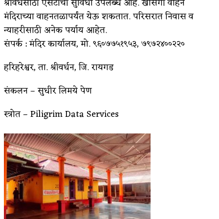
श्रीवर्धसाठी एसटीची सुविधा उपलब्ध आहे. खासगी वाहने
मंदिराच्या वाहनतळापर्यंत येऊ शकतात. परिसरात निवास व
न्याहरीसाठी अनेक पर्याय आहेत.
संपर्क : मंदिर कार्यालय, मो. ९६०७७५१९५३, ७९७२४००२२०
हरिहरेश्वर, ता. श्रीवर्धन, जि. रायगड
संकलन – सुधीर लिमये पेण
स्त्रोत – Piligrim Data Services