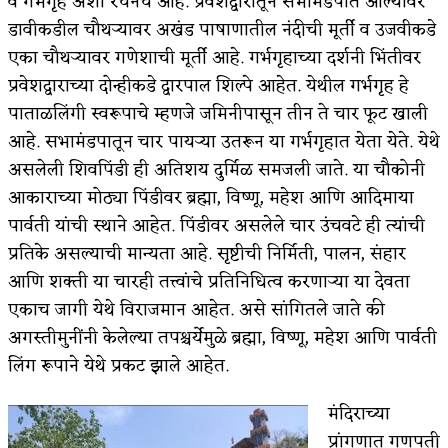
व गर्भगृह अशा रचनेचे आहे. प्रवेशद्वारातून सभामंडपात आल्यावर
डावीकडील चौथऱ्यावर अखंड पाषाणातील नंदीची मूर्ती व उजवीकडे
एका चौथऱ्यावर गणेशाची मूर्ती आहे. गर्भगृहाच्या दर्शनी भिंतीवर
प्रवेशद्वाराच्या दोन्हीकडे द्वारपाल शिल्पे आहेत. येथील गर्भगृह हे
पाताळलिंगी स्वरूपाचे म्हणजे जमिनीपासून तीन ते चार फूट खाली
आहे. सभामंडपातून चार पायऱ्या उतरून या गर्भगृहात येता येते. येथे
असलेली शिवपिंडी ही अतिशय दुर्मिळ समजली जाते. या चौकोनी
आकाराच्या मोठ्या पिंडीवर ब्रह्मा, विष्णू, महेश आणि आदिमाया
पार्वती यांची स्थाने आहेत. पिंडीवर असलेले चार उंचवटे ही त्यांची
प्रतिके असल्याची मान्यता आहे. सृष्टीची निर्मिती, पालन, संहार
आणि शक्ती या चारही तत्त्वांचे प्रतिनिधित्व करणाऱ्या या देवता
एकाच जागी येथे विराजमान आहेत. असे सांगितले जाते की
अगस्तीमुनींनी केलेल्या तपश्चर्येमुळे ब्रह्मा, विष्णू, महेश आणि पार्वती
लिंग रूपाने येथे प्रकट झाले आहेत.
मंदिराच्या
प्रांगणात गणपती