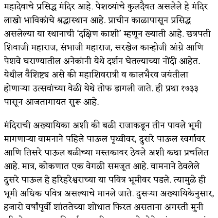
महादेवाचे प्रसिद्ध मंदिर आहे. पेशव्यांचे कुलदैवत असलेले हे मंदिर
अपूर्ण कथा
लाखो भाविकांचे श्रद्धास्थान आहे. प्राचीन काळापासून प्रसिद्ध
असलेल्या या स्थानाची ‘दक्षिण काशी’ म्हणून ख्याती आहे. छत्रपती
बुडीच खटलं – संयुक्त कुटुंब का गरजेचं?
शिवाजी महाराज, संभाजी महाराज, सरखेल कान्होजी आंग्रे आणि
पेशवे घराण्यातील अनेकांनी येथे दर्शन घेतल्याच्या नोंदी आहेत.
येथील वैशिष्ट्य असे की महाशिवरात्री व कालभैरव जयंतीला
होणाऱ्या उत्सवांच्या वेळी येथे तोफ डागली जाते. ही प्रथा १७३३
पासून आजतागायत सुरू आहे.
मंदिराची अख्यायिका अशी की बळी राजाकडून तीन पावले भूमी
मागणाऱ्या वामनाने पहिले पाऊल पृथ्वीवर, दुसरे पाऊल स्वर्गावर
आणि तिसरे पाऊल बळीच्या मस्तकावर ठेवले अशी कथा प्रचलित
आहे. मात्र, कोकणात एक वेगळी समजूत आहे. वामनाने ठेवलेले
दुसरे पाऊल हे हरिहरेश्वराच्या या पवित्र भूमीवर पडले. त्यामुळे ही
भूमी अधिक पवित्र असल्याचे मानले जाते. दुसऱ्या अख्यायिकेनुसार,
हजारो वर्षांपूर्वी शांततेच्या शोधात फिरत असताना अगस्ती मुनी