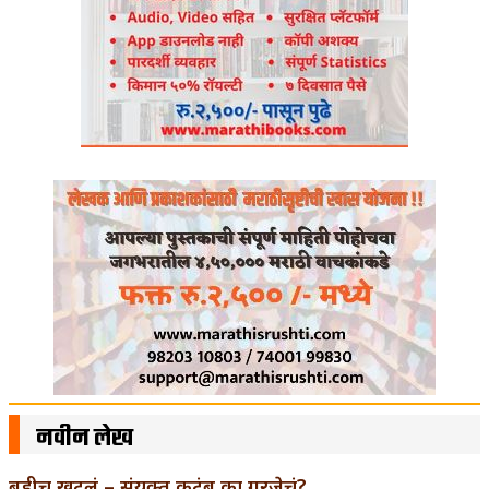
नवीन लेख
बुडीच खटलं – संयुक्त कुटुंब का गरजेचं?