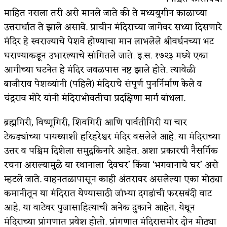
माहित नसला तरी असे मानले जाते की ते मध्ययुगीन काळाच्या
उत्तरार्धात ते झाले असावे. प्राचीन मंदिराच्या जागेवर सध्या दिसणारे
मंदिर हे स्वराज्याचे पेशवे होण्याचा मान लाभलेले श्रीवर्धनच्या भट
घराण्याकडून उभारल्याचे सांगितले जाते. इ.स. १७२३ मध्ये एका
आगीच्या घटनेत हे मंदिर जवळपास नष्ट झाले होते. त्यावेळी
बाजीराव पेशव्यांनी (पहिले) मंदिराचे संपूर्ण पुनर्निर्माण केले व
चंद्रराव मोरे यांनी मंदिराभोवतीचा प्रदक्षिणा मार्ग बांधला.
ब्रह्मगिरी, विष्णूगिरी, शिवगिरी आणि पार्वतीगिरी या चार
टेकड्यांच्या पायथ्याशी हरिहरेश्वर मंदिर वसलेले आहे. या मंदिराच्या
उत्तर व पश्चिम दिशेला समुद्रकिनारे आहेत. अशा प्रकारची नैसर्गिक
रचना असल्यामुळे या स्थानाला ‘देवघर’ किंवा ‘भगवानाचे घर’ असे
म्हटले जाते. वाहनतळापासून काही अंतरावर असलेल्या एका मोठ्या
कमानीतून या मंदिरात येण्यासाठी जांभ्या दगडांची फरसबंदी वाट
आहे. या वाटेवर पुजासाहित्याची अनेक दुकाने आहेत. येथून
मंदिराच्या प्रांगणात प्रवेश होतो. प्रांगणात मंदिरासमोर दोन मोठ्या