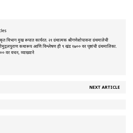
cles
 विभाग प्रमुख रूपात कार्यरत. २१ ग्रंथात्मक श्रीगणेशोपासना ग्रंथमालेची
्रीमुद्गलपुराण कथारूप आणि विश्लेषण ही ९ खंड १७०० वर पृष्ठांची ग्रंथमालिका.
 वर प्रवचन, व्याख्याने
NEXT ARTICLE