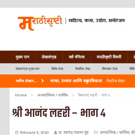
मुख्य पान
लेखसंग्रह
सर्व चॅनेल्स
मराठीसृष्टी विषयी
लेखसंग्रह मुख्य पान
विशेष लेख
वैचारिक लेख
विषयवार लेख
विवि
भाषा, उच्चार आणि बहुभाषिकता
नवीन लेखन...
वैचारिक लेखन
वारी विठ्ठलाची
कविता-गझल-चारोळी-वात्रटिका
Home
अध्यात्मिक / धार्मिक
श्री आनंद लहरी – भाग ४
ताम्र – एक अफलातून धातू (COPPER)
आयुर्वेद
श्री आनंद लहरी – भाग ४
जेव्हा मी आडनांव बदलले
वैचारिक लेखन
अशी एक कविता लिहू इच्छिते
कविता-गझल-चारोळी-वात
February 8, 2020
प्रा. स्वानंद गजानन पुंड
अध्यात्मिक / धार्मिक
,
श्