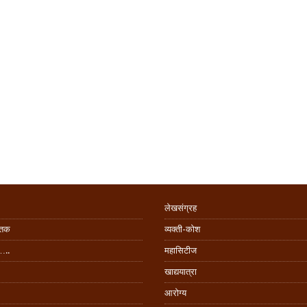
लेखसंग्रह
िंतक
व्यक्ती-कोश
…..
महासिटीज
खाद्ययात्रा
आरोग्य