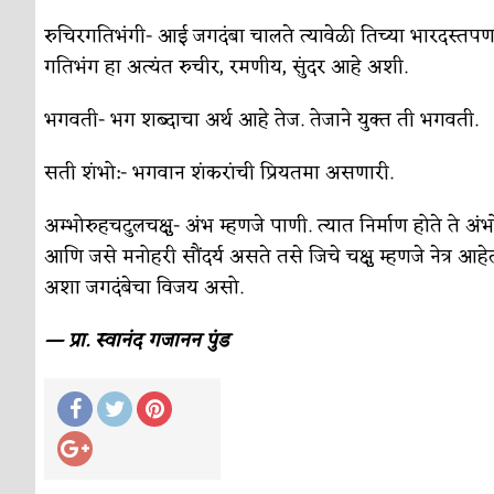
सुवर्ण – झळाळी
अर्थ-वाणिज्य
रुचिरगतिभंगी- आई जगदंबा चालते त्यावेळी तिच्या भारदस्तपणामु
‘अर्थ’पूर्ण हास्य
अर्थ-वाणिज्य
गतिभंग हा अत्यंत रुचीर, रमणीय, सुंदर आहे अशी.
अष्टपैलू : खंडू रांगणेकर
क्रिकेट
भगवती- भग शब्दाचा अर्थ आहे तेज. तेजाने युक्त ती भगवती.
अपूर्ण कथा
कथा
सती शंभो:- भगवान शंकरांची प्रियतमा असणारी.
बुडीच खटलं – संयुक्त कुटुंब का गरजेचं?
विशेष लेख
अम्भोरुहचटुलचक्षु- अंभ म्हणजे पाणी. त्यात निर्माण होते 
आणि जसे मनोहरी सौंदर्य असते तसे जिचे चक्षु म्हणजे नेत्र आहे
अशा जगदंबेचा विजय असो.
— प्रा. स्वानंद गजानन पुंड