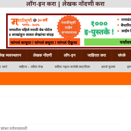
लॉग-इन करा
|
लेखक नोंदणी करा
लेख व्यवस्थापन
लेखक नोंदणी
लॉग-इन
जाहिरात करा
संपर्क
ध सदरे
साहित्य – ललित लेख
कविता-गझल-चारोळी-वात्रटिका
हलकं फुलकं
इतर
्रटिका
री शांकर स्तोत्ररसावली