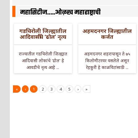
महासिटीज…..ओळख महाराष्ट्राची
गडचिरोली जिल्ह्यातील
अहमदनगर जिल्ह्यातील
आदिवासींचे ‘ढोल’ नृत्य
कर्जत
राज्यातील गडचिरोली जिल्ह्यात
अहमदनगर शहरापासून ते ७५
आदिवासी लोकांचे 'ढोल' हे
किलोमीटरवर वसलेले असून
आवडीचे नृत्य आहे ...
रेहकुरी हे काळविटांसाठी ...
«
‹
1
2
3
4
5
›
»