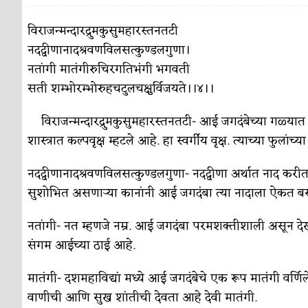
पाटलाची विहीर
कविता-गझल-चारोळी-वात्रटिका
विराजन्मन्दारद्रुमकुसुमहारस्तनतटी
नदद्वीणानादश्रवणविलसत्कुण्डलगुणा।
शपथ
कविता-गझल-चारोळी-वात्रटिका
नतांगी मातंगीरुचिरगतिभंगी भगवती
पुस्तके बदलायची आहेत तुम्हाला!
कविता-गझल-चारोळी-
सती शम्भोरम्भोरुहचटुलचक्षुर्विजयते।।४।।
किती घोषणांचा पाऊस होता
कविता-गझल-चारोळी-वात्र
विराजन्मन्दारद्रुमकुसुमहारस्तनतटी- आई जगदंबेच्या गळ्यात 
कसं हुईन तं हू माय…
शास्त्रात कल्पवृक्ष म्हटले आहे. हा स्वर्गीय वृक्ष. त्याच्या फ
परिचय आणि परिक्षणे
काळजाचे प्रेत
कविता-गझल-चारोळी-वात्रटिका
नदद्वीणानादश्रवणविलसत्कुण्डलगुणा- नदद्वीणा अर्थात नाद करीत 
सुशोभित असणाऱ्या कानांनी आई जगदंबा त्या नादाला ऐकत ब
चमकदार चांदी
अर्थ-वाणिज्य
नतांगी- नत म्हणजे नम्र. आई जगदंबा परमशक्तीशाली असून देखील
आदिवासींचा डॉक्टर, समाजसेवेचा ध्यास : डॉ. राहुल
संगम आईच्या ठाई आहे.
डेंग्यू: ताप उतरला म्हणजे धोका टळला असे नाही!
मातंगी- दशमहाविद्यां मध्ये आई जगदंबेचे एक रूप मातंगी वर्णिले
४ जुलै – इतिहासात घडलेल्या महत्त्वाच्या घटना
दिन
वाणीची आणि सुख शांतीची देवता आहे देवी मातंगी.