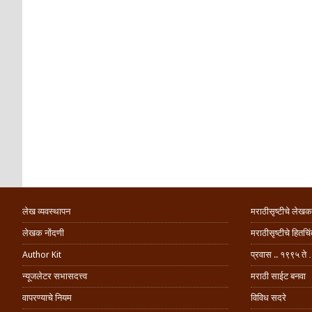
लेख व्यवस्थापन
मराठीसृष्टीचे लेखक
लेखक नोंदणी
मराठीसृष्टीचे हितच
Author Kit
प्रवास .. १९९५ ते 
न्यूजलेटर सभासदत्त्व
मराठी साईट बनवा
वापरण्याचे नियम
विविध सदरे