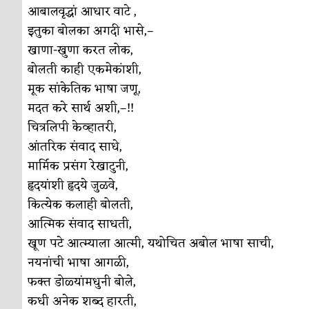
सुवर्ण – झळाळी
अर्थ-वाणिज्य
आबालवृद्धां आधार वाटे ,
इतुका बोलका अगदी भासे,–
‘अर्थ’पूर्ण हास्य
अर्थ-वाणिज्य
खाणा-खुणा करत लोक,
अष्टपैलू : खंडू रांगणेकर
क्रिकेट
बोलती काही एकमेकांशी,
मूक सांकेतिक भाषा जणू,
अपूर्ण कथा
कथा
मदत करे सार्थ अशी,–!!
बुडीच खटलं – संयुक्त कुटुंब का गरजेचं?
विशेष लेख
चित्रलिपी केव्हातरी,
आंतरिक संवाद साधे,
मार्मिक प्रसंग रेखाटुनी,
हृदयांशी हृदये जुळवे,
कित्येक कलाही बोलती,
आत्मिक संवाद साधती,
खूण पटे आत्म्याला आत्मी, यथोचित अबोल भाषा साची,
नयनांची भाषा आगळी,
फक्त डोळ्यांमधुनी बोले,
कधी अनेक शब्द हारती,