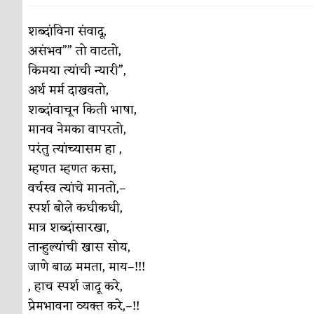
पाटलाची विहीर
कविता-गझल-चारोळी-वात्रटिका
शब्दांविना संवादू,
असंभव”” तो वाटतो,
शपथ
कविता-गझल-चारोळी-वात्रटिका
किमया त्यांची न्यारी”,
पुस्तके बदलायची आहेत तुम्हाला!
कविता-गझल-चारोळी-
अर्थ मर्म दाखवतो,
शब्दांवाचून किती भाषा,
किती घोषणांचा पाऊस होता
कविता-गझल-चारोळी-वात्र
मानव नेमका वापरतो,
कसं हुईन तं हू माय…
परिचय आणि परिक्षणे
परंतु त्यांच्यासम हा ,
म्हणत म्हणत कसा,
काळजाचे प्रेत
कविता-गझल-चारोळी-वात्रटिका
वर्चस्व त्यांचे मानतो,–
चमकदार चांदी
अर्थ-वाणिज्य
स्पर्श बोले कधीकधी,
मात्र शब्दांसारखा,
आदिवासींचा डॉक्टर, समाजसेवेचा ध्यास : डॉ. राहुल
तान्हुल्यांची खास सोय,
डेंग्यू: ताप उतरला म्हणजे धोका टळला असे नाही!
जाणे बाळ ममता, माय–!!!
, हाच स्पर्श जादू करे,
४ जुलै – इतिहासात घडलेल्या महत्त्वाच्या घटना
दिन
प्रेमभावना व्यक्त करे,–!!