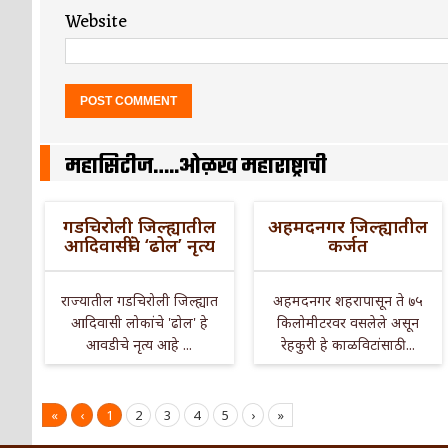
Website
महासिटीज…..ओळख महाराष्ट्राची
गडचिरोली जिल्ह्यातील
अहमदनगर जिल्ह्यातील
आदिवासींचे ‘ढोल’ नृत्य
कर्जत
राज्यातील गडचिरोली जिल्ह्यात
अहमदनगर शहरापासून ते ७५
आदिवासी लोकांचे 'ढोल' हे
किलोमीटरवर वसलेले असून
आवडीचे नृत्य आहे ...
रेहकुरी हे काळविटांसाठी ...
«
‹
1
2
3
4
5
›
»