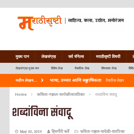
मुख्य पान
लेखसंग्रह
सर्व चॅनेल्स
मराठीसृष्टी विषयी
लेखसंग्रह मुख्य पान
विशेष लेख
वैचारिक लेख
विषयवार लेख
विवि
भाषा, उच्चार आणि बहुभाषिकता
नवीन लेखन...
वैचारिक लेखन
वारी विठ्ठलाची
कविता-गझल-चारोळी-वात्रटिका
Home
कविता-गझल-चारोळी-वात्रटिका
शब्दांविना संवादू
ताम्र – एक अफलातून धातू (COPPER)
आयुर्वेद
शब्दांविना संवादू
जेव्हा मी आडनांव बदलले
वैचारिक लेखन
अशी एक कविता लिहू इच्छिते
कविता-गझल-चारोळी-वात
May 20, 2019
हिमगौरी कर्वे
कविता-गझल-चारोळी-वात्रटिका