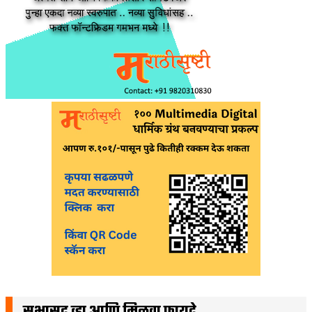
सभासद व्हा आणि मिळवा फायदे