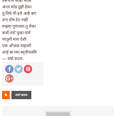
उंबऱ्यात काही काळ
आता सोड तुही हेका
अपूर्ण कथा
तू तिथे मी इथे आहे बरा
बुडीच खटलं – संयुक्त कुटुंब का गरजेचं?
उगा दोष देत नाही
माझ्या गुणाच्या तू लेका
कधी वाटे पुन्हा यावे
परतुनी माय देशी
एक ओंजळ वाहाशी
आई बा च्या स्मृतीपाशी!!
—
वर्षा कदम.
वर्षा कदम