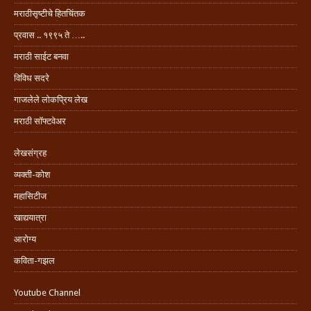
मराठीसृष्टीचे हितचिंतक
प्रवास .. १९९५ ते …..
मराठी साईट बनवा
विविध सदरे
गाजलेले लोकप्रिय लेख
मराठी सॉफ्टवेअर
लेखसंग्रह
व्यक्ती-कोश
महासिटीज
खाद्ययात्रा
आरोग्य
कविता-गझल
Youtube Channel