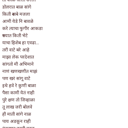
डोलरात बाळ सांगे
किती घोषणांचा पाऊस होता
किती रुबाबे मजला
कसं हुईन तं हू माय…
आमी येडे नि बावळे
करे त्याचा फुगीर आकडा
काळजाचे प्रेत
रुपयात किती भेटे
याचा हिशेब हा एवढा…
चमकदार चांदी
तरी वाटे बरे आहे
आदिवासींचा डॉक्टर, समाजसेवेचा ध्यास : डॉ. राहुल
माझा लेक परदेशात
सांगतो मी अभिमाने
जोशी
नाणं खणखणीत माझं
पण खरं सांगू वाटे
डेंग्यू: ताप उतरला म्हणजे धोका टळला असे नाही!
इथे हवे रे कुणी बाळा
४ जुलै – इतिहासात घडलेल्या महत्त्वाच्या घटना
पैसा कामी येतं नाही
पुरे क्षण तो जिव्हाळा
सुवर्ण – झळाळी
तू लाख जरी बोलवे
ही माती सांगे नाळ
‘अर्थ’पूर्ण हास्य
पाय अडकून राही
अष्टपैलू : खंडू रांगणेकर