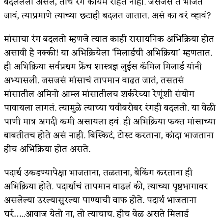
बदललेला असेल, तोच रंग कायम राहत नाही. जसजसं ते भाजत
जावं, त्याप्रमाणे त्याच्या छटाही बदलत जातात. असं का बरं व्हावं?
किती घोषणांचा पाऊस होता
कसं हुईन तं हू माय…
मांसाचा रंग बदलतो म्हणजे त्यात काही रासायनिक अभिक्रिया होत
असावी हे नक्की! या अभिक्रियेला ‘मिलार्डची अभिक्रिया’ म्हणतात.
काळजाचे प्रेत
ही अभिक्रिया सर्वप्रथम फ्रेंच शास्त्रज्ञ लुईस कॅमिल मिलार्ड यांनी
चमकदार चांदी
अभ्यासली. जसजसं मांसाचं तापमान वाढत जातं, तसतसं
मांसातील अमिनो आम्ल मांसातीलच शर्करेच्या रेणूंशी संयोग
आदिवासींचा डॉक्टर, समाजसेवेचा ध्यास : डॉ. राहुल
पावायला लागतं. त्यामुळे त्याच्या चवीबरोबर रंगही बदलतो. या वेळी
जोशी
पाणी मात्र अगदी कमी असायला हवं. ही अभिक्रिया फक्त मांसाच्या
बाबतीतच होते असं नाही. बिस्किटं, टोस्ट करताना, कांदा भाजताना
डेंग्यू: ताप उतरला म्हणजे धोका टळला असे नाही!
हीच अभिक्रिया होत असते.
४ जुलै – इतिहासात घडलेल्या महत्त्वाच्या घटना
पदार्थ उकडण्यापेक्षा भाजताना, तळताना, बेकिंग करताना ही
सुवर्ण – झळाळी
अभिक्रिया होते. पदार्थाचं तापमान वाढलं की, त्याच्या पृष्ठभागावर
‘अर्थ’पूर्ण हास्य
असलेल्या उरल्यासुरल्या पाण्याची वाफ होते. पदार्थ भाजताना
चर्र…..आवाज येतो ना, तो त्याचाच. हीच वेळ असते मिलार्ड
अष्टपैलू : खंडू रांगणेकर