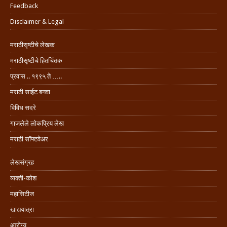
Feedback
Disclaimer & Legal
मराठीसृष्टीचे लेखक
मराठीसृष्टीचे हितचिंतक
प्रवास .. १९९५ ते …..
मराठी साईट बनवा
विविध सदरे
गाजलेले लोकप्रिय लेख
मराठी सॉफ्टवेअर
लेखसंग्रह
व्यक्ती-कोश
महासिटीज
खाद्ययात्रा
आरोग्य