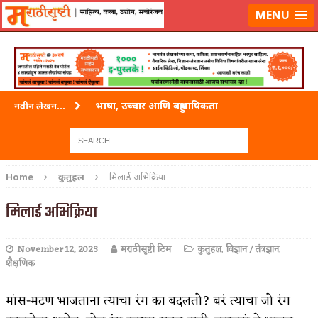
लॉग-इन करा
|
लेखक नोंदणी करा
MENU
भाषा, उच्चार आणि बहुभाषिकता
नवीन लेखन...
वारी विठ्ठलाची
ताम्र – एक अफलातून धातू (COPPER)
Home
कुतुहल
मिलार्ड अभिक्रिया
जेव्हा मी आडनांव बदलले
मिलार्ड अभिक्रिया
अशी एक कविता लिहू इच्छिते
November 12, 2023
मराठीसृष्टी टिम
कुतुहल
,
विज्ञान / तंत्रज्ञान
,
पाटलाची विहीर
शैक्षणिक
शपथ
मांस-मटण भाजताना त्याचा रंग का बदलतो? बरं त्याचा जो रंग
पुस्तके बदलायची आहेत तुम्हाला!