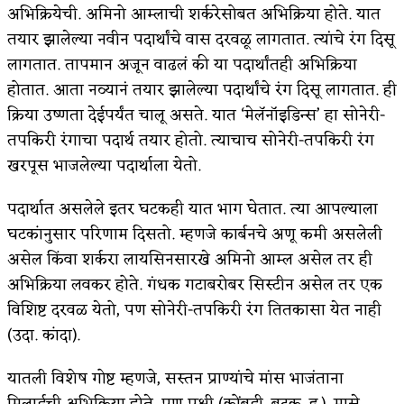
अभिक्रियेची. अमिनो आम्लाची शर्करेसोबत अभिक्रिया होते. यात
अपूर्ण कथा
तयार झालेल्या नवीन पदार्थांचे वास दरवळू लागतात. त्यांचे रंग दिसू
लागतात. तापमान अजून वाढलं की या पदार्थांतही अभिक्रिया
बुडीच खटलं – संयुक्त कुटुंब का गरजेचं?
होतात. आता नव्यानं तयार झालेल्या पदार्थांचे रंग दिसू लागतात. ही
क्रिया उष्णता देईपर्यंत चालू असते. यात ‘मेलॅनॉइडिन्स’ हा सोनेरी-
तपकिरी रंगाचा पदार्थ तयार होतो. त्याचाच सोनेरी-तपकिरी रंग
खरपूस भाजलेल्या पदार्थाला येतो.
पदार्थात असलेले इतर घटकही यात भाग घेतात. त्या आपल्याला
घटकांनुसार परिणाम दिसतो. म्हणजे कार्बनचे अणू कमी असलेली
असेल किंवा शर्करा लायसिनसारखे अमिनो आम्ल असेल तर ही
अभिक्रिया लवकर होते. गंधक गटाबरोबर सिस्टीन असेल तर एक
विशिष्ट दरवळ येतो, पण सोनेरी-तपकिरी रंग तितकासा येत नाही
(उदा. कांदा).
यातली विशेष गोष्ट म्हणजे, सस्तन प्राण्यांचे मांस भाजंताना
मिलार्डची अभिक्रिया होते, पण पक्षी (कोंबडी, बदक, इ.), मासे,