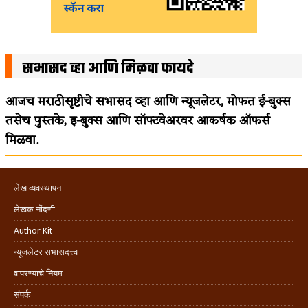
सभासद व्हा आणि मिळवा फायदे
आजच मराठीसृष्टीचे सभासद व्हा आणि न्यूजलेटर, मोफत ई-बुक्स
तसेच पुस्तके, इ-बुक्स आणि सॉफ्टवेअरवर आकर्षक ऑफर्स
मिळवा.
लेख व्यवस्थापन
लेखक नोंदणी
Author Kit
न्यूजलेटर सभासदत्त्व
वापरण्याचे नियम
संपर्क