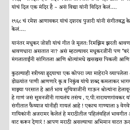
यांचं दिल एक मंदिर है ~ असं विद्या यांनी विदित केलं…..
१९६८ चं रमेश आणावकर यांचं दशरथ पुजारी यांनी संगीतबद्ध केल
केलं…..
यानंतर मधुकर जोशी यांचं गीत जे मूलत: रिमझिम झरती श्रावण
श्रावणधारा असतात ना? असं म्हटल्यावर मधुकरजींनी पण “बरं
मंगलाताईंनी सांगितला आणि श्रोत्यांमधे खसखस पिकली आणि त्या
कुठल्याही स्त्रीच्या ह्रृदयाचा एक कोपरा ज्या माहेराने व्या
डोळ्यांत पाणी आणणारे कृ.ब निकुंब यांचे शब्द कमलाकर भागवत
माझ्या परसात हे आर्त भाव सुचित्राजींनी गाऊन श्रोत्यांना हेला
हे गाणं जसं सुमनजींनी गायलंय तसंच , ए.पी.नारायणगांवकर या
संगीतात फैय्याज यांनीही गायलं आहे ! एकाच गाण्याला ३ वेगवे
गायिकांनी अजरामर केलेलं हे मराठीतील पहिलंवहिलं भावगीत असाव
वाट करून देणारं ! आपण मराठी असल्याचा अभिमान वाटत ऊर 