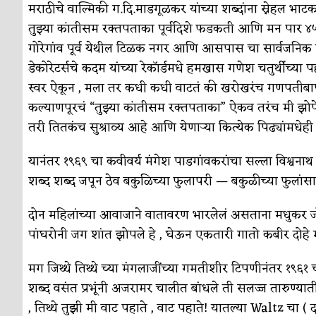
सुवर्ण – झळाळी
अर्थ-वाणिज्य
मराठीचे वाल्मिकी ग.दि.माडगूळकर यांच्या शब्दांना स्नेहल भाटकर
तुझ्या कांतीसम रक्तपताका पूर्वदिशे फडकती आणि मन पार ४५
‘अर्थ’पूर्ण हास्य
अर्थ-वाणिज्य
गोरेगांव पूर्व येथील टिळक नगर आणि आसपास चा सार्वजनिक
अष्टपैलू : खंडू रांगणेकर
क्रिकेट
डेकोरेटर्सचे कदम यांच्या रेकाॅर्डमधे हमखास गणेश चतुर्थीच्या
स्वर ऐकून , मला तर कधी कधी वाटतं की खरोखरंच गणपतीबाप्
अपूर्ण कथा
कथा
कल्याणपूरचं “तुझ्या कांतीसम रक्तपताका” ऐकव तरंच मी झोप
बुडीच खटलं – संयुक्त कुटुंब का गरजेचं?
विशेष लेख
तरी तितकंच सुश्राव्य आहे आणि येणार्‍या कित्येक पिढ्यांमधेही सु
यानंतर १९६९ चा कवीवर्य मंगेश पाडगांवकरांचा सल्ला विश्वना
शब्द शब्द जपून ठेव बकुळिच्या फुलापरी — बकुळीच्या फुलां
दोन महिलांच्या आवाजाने वातावरण भारलेलं असताना मधुकर जो
पांघरोनी जग शांत झोपले हे , घेऊन एकतारी गातो कबीर दोहे मं
मग जिथ्थे तिथ्थे च्या मंगलाजींच्या गमतीशीर टिपणीनंतर १९६१ 
शब्द वसंत प्रभूंनी अजरामर चालीत बांधले ती सलज्ज तारुण्या
, तिथ्थे तुझी मी वाट पहाते , वाट पहाते! यातल्या Waltz चा ( 