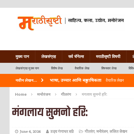
मुख्य पान
लेखसंग्रह
सर्व चॅनेल्स
मराठीसृष्टी विषयी
लेखसंग्रह मुख्य पान
विशेष लेख
वैचारिक लेख
विषयवार लेख
विवि
भाषा, उच्चार आणि बहुभाषिकता
नवीन लेखन...
वैचारिक लेखन
वारी विठ्ठलाची
कविता-गझल-चारोळी-वात्रटिका
Home
मनोरंजन
गीतरंग
मंगलाय सुमनो हरि:
ताम्र – एक अफलातून धातू (COPPER)
आयुर्वेद
मंगलाय सुमनो हरि:
जेव्हा मी आडनांव बदलले
वैचारिक लेखन
अशी एक कविता लिहू इच्छिते
कविता-गझल-चारोळी-वात
June 4, 2024
उदय गंगाधर सप्रे
गीतरंग
,
मनोरंजन
,
ललित लेखन