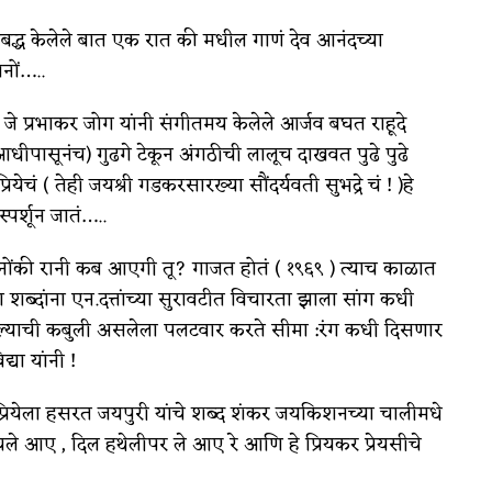
तबद्ध केलेले बात एक रात की मधील गाणं देव आनंदच्या
नों…..
 जे प्रभाकर जोग यांनी संगीतमय केलेले आर्जव बघत राहूदे
्नाआधीपासूनंच) गुढगे टेकून अंगठीची लालूच दाखवत पुढे पुढे
्रियेचं ( तेही जयश्री गडकरसारख्या सौंदर्यवती सुभद्रे चं ! )हे
पर्शून जातं…..
 सपनोंकी रानी कब आएगी तू? गाजत होतं ( १९६९ ) त्याच काळात
शब्दांना एन.दत्तांच्या सुरावटीत विचारता झाला सांग कधी
ल्याची कबुली असलेला पलटवार करते सीमा :रंग कधी दिसणार
या यांनी !
धे प्रियेला हसरत जयपुरी यांचे शब्द शंकर जयकिशनच्या चालीमधे
ले आए , दिल हथेलीपर ले आए रे आणि हे प्रियकर प्रेयसीचे