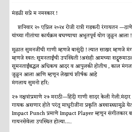
पाटलाची विहीर
कविता-गझल-चारोळी-वात्रटिका
मंडळी सप्रे म नमस्कार !
शपथ
कविता-गझल-चारोळी-वात्रटिका
शनिवार २० एप्रिल २०२४ रोजी रात्री गडकरी रंगायतन —ठाणे ये
पुस्तके बदलायची आहेत तुम्हाला!
यांच्या गीतांचा कार्यक्रम बघण्याचा अभुतपूर्व योग जुळून आला !
कविता-गझल-चारोळी-
किती घोषणांचा पाऊस होता
कविता-गझल-चारोळी-वात्र
मुळात सुमनजींची गाणी म्हणजे बासुंदी ! त्यात साखर म्हणजे 
म्हणजे स्वत: सुमनताईंची उपस्थिती !असंही आमच्या सद्गुरुमाउ
कसं हुईन तं हू माय…
परिचय आणि परिक्षणे
सुमनताईंबद्धल अधिकच आदर व आपुलकी होतीच , काल मंगलाताईं
काळजाचे प्रेत
कविता-गझल-चारोळी-वात्रटिका
जुळून आला आणि म्हणून लेखाचं शीर्षक आहे
मंगलाय सुमनो हरि:
चमकदार चांदी
अर्थ-वाणिज्य
२७ नक्षत्रांप्रमाणे २७ मराठी—हिंदी गाणी सादर केली गेली.म
आदिवासींचा डॉक्टर, समाजसेवेचा ध्यास : डॉ. राहुल
गायक असणार होते परंतू माधुरीजींना प्रकृति अस्वास्थ्यामुळे य
डेंग्यू: ताप उतरला म्हणजे धोका टळला असे नाही!
Impact Punch प्रमाणे Impact Player म्हणून संगीतकार बाळ बर
गायनसेवेला उपस्थित होत्या…..
४ जुलै – इतिहासात घडलेल्या महत्त्वाच्या घटना
दिन