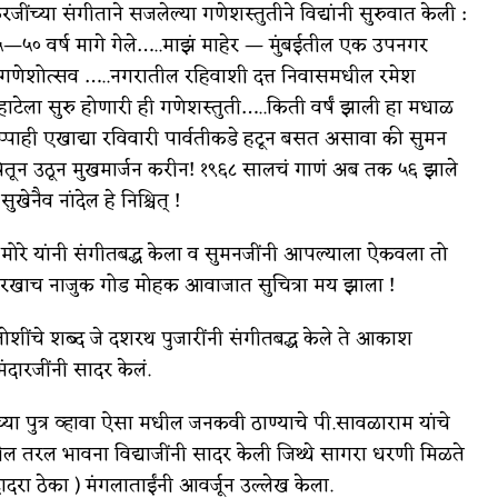
जींच्या संगीताने सजलेल्या गणेशस्तुतीने विद्यांनी सुरुवात केली :
—५० वर्ष मागे गेले…..माझं माहेर — मुंबईतील एक उपनगर
 गणेशोत्सव …..नगरातील रहिवाशी दत्त निवासमधील रमेश
 पहाटेला सुरु होणारी ही गणेशस्तुती…..किती वर्षं झाली हा मधाळ
पाही एखाद्या रविवारी पार्वतीकडे हटून बसत असावा की सुमन
ेतून उठून मुखमार्जन करीन! १९६८ सालचं गाणं अब तक ५६ झाले
खेनैव नांदेल हे निश्चित् !
थ मोरे यांनी संगीतबद्ध केला व सुमनजींनी आपल्याला ऐकवला तो
सारखाच नाजुक गोड मोहक आवाजात सुचित्रा मय झाला !
शींचे शब्द जे दशरथ पुजारींनी संगीतबद्ध केले ते आकाश
दारजींनी सादर केलं.
च्या पुत्र व्हावा ऐसा मधील जनकवी ठाण्याचे पी.सावळाराम यांचे
तील तरल भावना विद्याजींनी सादर केली जिथ्थे सागरा धरणी मिळते
दादरा ठेका ) मंगलाताईंनी आवर्जून उल्लेख केला.