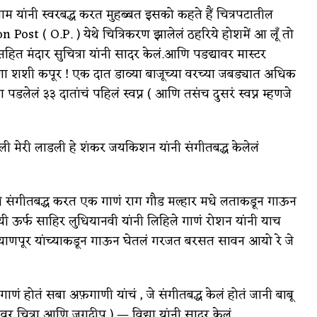
म यांनी स्वरबद्ध करत मुहब्बत इसको कहते हैं चित्रपटातील
n Post ( O.P. ) येथे चित्रिकरण झालेलं ठहरिये होशमें आ लूँ तो
सहित मंदार सुचित्रा यांनी सादर केलं.आणि पडद्यावर मास्टर
देखणा शशी कपूर ! एक दात डाव्या बाजूच्या वरच्या जबड्यात अधिक
डलेलं ३३ दातांचं पहिलं स्वप्न ( आणि तसंच दुसरं स्वप्न म्हणजे
 कली मेरी लाडली हे शंकर जयकिशन यांनी संगीतबद्ध केलेलं
यांनी संगीतबद्ध करत एक गाणं राग गौड मल्हार मधे लताकडून गाऊन
ी ऊर्फ साहिर लुधियानवी यांनी लिहिले गाणं रोशन यांनी याच
ाणपूर यांच्याकडून गाऊन घेतलं गरजत बरसत सावन आयो रे जे
ं होतं सबा अफ़गाणी यांचं , जे संगीतबद्ध केलं होतं जानी बाबू
ावर चित्रा आणि जगदीप ) — विद्या यांनी सादर केलं.