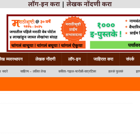
लॉग-इन करा
|
लेखक नोंदणी करा
लेख व्यवस्थापन
लेखक नोंदणी
लॉग-इन
जाहिरात करा
संपर्क
ध सदरे
साहित्य – ललित लेख
कविता-गझल-चारोळी-वात्रटिका
हलकं फुलकं
इतर
्रटिका