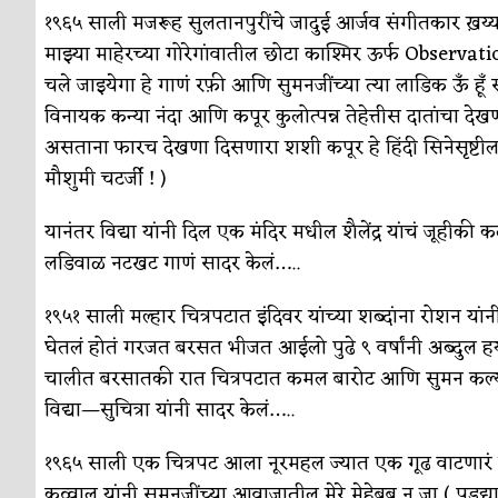
१९६५ साली मजरूह सुलतानपुरींचे जादुई आर्जव संगीतकार ख़य्या
माझ्या माहेरच्या गोरेगांवातील छोटा काश्मिर ऊर्फ Observatio
चले जाइयेगा हे गाणं रफ़ी आणि सुमनजींच्या त्या लाडिक ऊँ हूँ 
विनायक कन्या नंदा आणि कपूर कुलोत्पन्न तेहेत्तीस दातांचा 
असताना फारच देखणा दिसणारा शशी कपूर हे हिंदी सिनेसृष्टीला प
मौशुमी चटर्जी ! )
यानंतर विद्या यांनी दिल एक मंदिर मधील शैलेंद्र यांचं जूहीकी
लडिवाळ नटखट गाणं सादर केलं…..
१९५१ साली मल्हार चित्रपटात इंदिवर यांच्या शब्दांना रोशन 
घेतलं होतं गरजत बरसत भीजत आईलो पुढे ९ वर्षांनी अब्दुल हय
चालीत बरसातकी रात चित्रपटात कमल बारोट आणि सुमन कल्य
विद्या—सुचित्रा यांनी सादर केलं…..
१९६५ साली एक चित्रपट आला नूरमहल ज्यात एक गूढ वाटणारं गाण
क़व्वाल यांनी सुमनजींच्या आवाजातील मेरे मेहेबूब न जा ( पडद्य