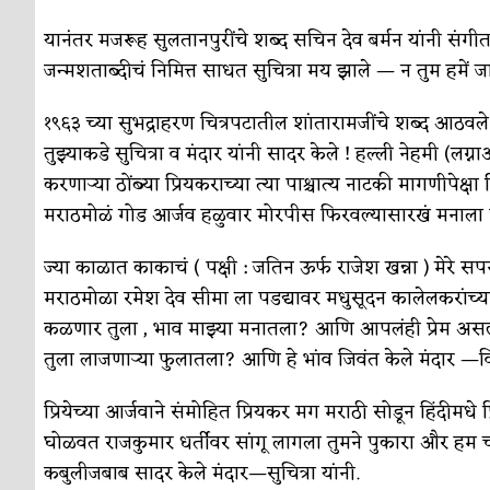
यानंतर मजरूह सुलतानपुरींचे शब्द सचिन देव बर्मन यांनी संगी
जन्मशताब्दीचं निमित्त साधत सुचित्रा मय झाले — न तुम हमें जा
१९६३ च्या सुभद्राहरण चित्रपटातील शांतारामजींचे शब्द आठवले
तुझ्याकडे सुचित्रा व मंदार यांनी सादर केले ! हल्ली नेहमी (लग
करणार्‍या ठोंब्या प्रियकराच्या त्या पाश्चात्य नाटकी मागणीपेक्षा प
मराठमोळं गोड आर्जव हळुवार मोरपीस फिरवल्यासारखं मनाला स्
ज्या काळात काकाचं ( पक्षी : जतिन ऊर्फ राजेश खन्ना ) मेरे
मराठमोळा रमेश देव सीमा ला पडद्यावर मधुसूदन कालेलकरांच्या 
कळणार तुला , भाव माझ्या मनातला? आणि आपलंही प्रेम अस
तुला लाजणार्‍या फुलातला? आणि हे भांव जिवंत केले मंदार —विद्
प्रियेच्या आर्जवाने संमोहित प्रियकर मग मराठी सोडून हिंदीम
घोळवत राजकुमार धर्तीवर सांगू लागला तुमने पुकारा और हम च
कबुलीजबाब सादर केले मंदार—सुचित्रा यांनी.