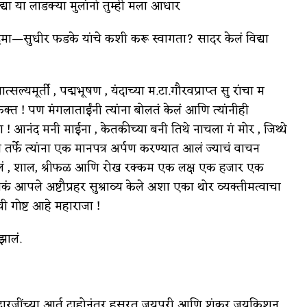
्या या लाडक्या मुलांनो तुम्ही मला आधार
दिमा—सुधीर फडके यांचे कशी करू स्वागता? सादर केलं विद्या
यमूर्ती , पद्मभूषण , यंदाच्या म.टा.गौरवप्राप्त सु रांचा म
क्त ! पण मंगलाताईंनी त्यांना बोलतं केलं आणि त्यांनीही
 ! आनंद मनी माईना , केतकीच्या बनी तिथे नाचला गं मोर , जिथ्थे
र्फे त्यांना एक मानपत्र अर्पण करण्यात आलं ज्याचं वाचन
केलं , शाल, श्रीफळ आणि रोख रक्कम एक लक्ष एक हजार एक
 आपले अष्टौप्रहर सुश्राव्य केले अशा एका थोर व्यक्तीमत्वाचा
ी गोष्ट आहे महाराजा !
झालं.
मंदारजींच्या आर्त टाहोनंतर हसरत जयपुरी आणि शंकर जयकिशन