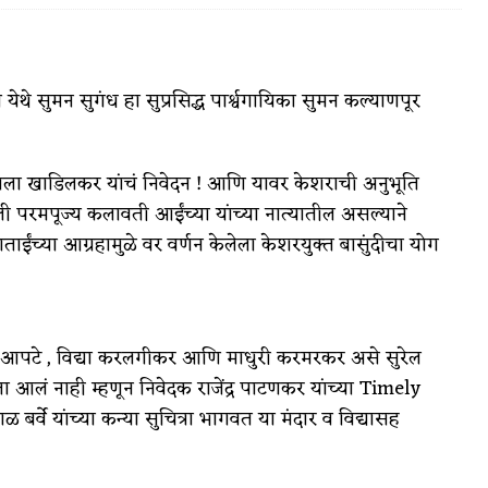
थे सुमन सुगंध हा सुप्रसिद्ध पार्श्वगायिका सुमन कल्याणपूर
वात्रटिका
टिका
मंगला खाडिलकर यांचं निवेदन ! आणि यावर केशराची अनुभूति
ली परमपूज्य कलावती आईंच्या यांच्या नात्यातील असल्याने
च्या आग्रहामुळे वर वर्णन केलेला केशरयुक्त बासुंदीचा योग
ंदार आपटे , विद्या करलगीकर आणि माधुरी करमरकर असे सुरेल
 जोशी
युवा-विश्व
ेता आलं नाही म्हणून निवेदक राजेंद्र पाटणकर यांच्या Timely
आरोग्य
्वे यांच्या कन्या सुचित्रा भागवत या मंदार व विद्यासह
विशेष