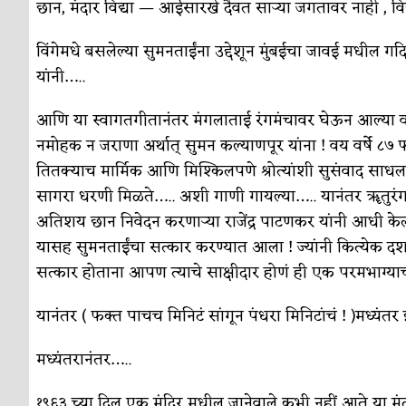
छान, मंदार विद्या — आईसारखे दैवत सार्‍या जगतावर नाही , विद
विंगेमधे बसलेल्या सुमनताईंना उद्देशून मुंबईचा जावई मधील ग
यांनी…..
आणि या स्वागतगीतानंतर मंगलाताई रंगमंचावर घेऊन आल्या वात्सल्
नमोहक न जराणा अर्थात् सुमन कल्याणपूर यांना ! वय वर्षे ८७ फ
तितक्याच मार्मिक आणि मिश्किलपणे श्रोत्यांशी सुसंवाद साधला
सागरा धरणी मिळते….. अशी गाणी गायल्या….. यानंतर ॠतुरंग त
अतिशय छान निवेदन करणार्‍या राजेंद्र पाटणकर यांनी आधी 
यासह सुमनताईंचा सत्कार करण्यात आला ! ज्यांनी कित्येक दशकं
सत्कार होताना आपण त्याचे साक्षीदार होणं ही एक परमभाग्याच
यानंतर ( फक्त पाचच मिनिटं सांगून पंधरा मिनिटांचं ! )मध्यंतर 
मध्यंतरानंतर…..
१९६३ च्या दिल एक मंदिर मधील जानेवाले कभी नहीं आते या 