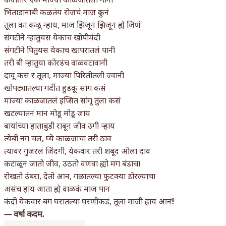
भिताडानाबी कळतंय रोजचं माज दुकनं
किती घोषणांचा पाऊस होता
तूला का कळू न्हाय, माज झिजून झिजून ह्ये जिणं
कसं हुईन तं हू माय…
संगटीने ऱ्हातुयस येकाच खोपीमंदी
संगटीने पितुयस येकाच खापरातलं पानी
काळजाचे प्रेत
तरी बी ऱ्हातुया कोरडंच वाळवंटावानी
दावू कसं रं तूला, माज्या पिरितीतली ज्वानी
चमकदार चांदी
खोपट्यातल्या गर्दीत हुडकू सांग कसं
आदिवासींचा डॉक्टर, समाजसेवेचा ध्यास : डॉ. राहुल
माज्या काळजातलं इप्सित सांगू तुला कसं
खटल्यातनं मान मोडू मोडू जाय
जोशी
बायांच्या हाताबुडी राबून जीव उगी ऱ्हाय
त्येबी नगं चल, घ्ये काळजाचा तरी ठाव
डेंग्यू: ताप उतरला म्हणजे धोका टळला असे नाही!
त्यावर गुजरलं जिंदगी, येकवार तरी शबूद ओला दाव
४ जुलै – इतिहासात घडलेल्या महत्त्वाच्या घटना
कटाळून जातो जीव, उठतो वणवा ह्यो मग बंडाचा
रोखतो उंबरा, देतो आन, गळातल्या फुटक्या डोरल्याचा
सुवर्ण – झळाळी
असंच हाय आता ह्ये वाळकं माज पान
कंदी येकवार बग घरातल्या घरणीकडं, तूला माजी हाय आन!!
‘अर्थ’पूर्ण हास्य
— वर्षा कदम.
अष्टपैलू : खंडू रांगणेकर