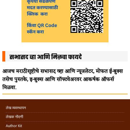
सभासद व्हा आणि मिळवा फायदे
आजच मराठीसृष्टीचे सभासद व्हा आणि न्यूजलेटर, मोफत ई-बुक्स
तसेच पुस्तके, इ-बुक्स आणि सॉफ्टवेअरवर आकर्षक ऑफर्स
मिळवा.
लेख व्यवस्थापन
लेखक नोंदणी
Author Kit