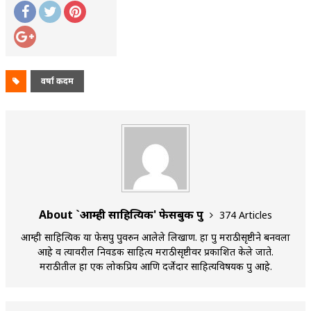
अपूर्ण कथा
बुडीच खटलं – संयुक्त कुटुंब का गरजेचं?
वर्षा कदम
About `आम्ही साहित्यिक' फेसबुक ग्रुप
374 Articles
आम्ही साहित्यिक या फेसग्रुप ग्रुपवरुन आलेले लिखाण. हा ग्रुप मराठीसृष्टीने बनवला
आहे व त्यावरील निवडक साहित्य मराठीसृष्टीवर प्रकाशित केले जाते.
मराठीतील हा एक लोकप्रिय आणि दर्जेदार साहित्यविषयक ग्रुप आहे.