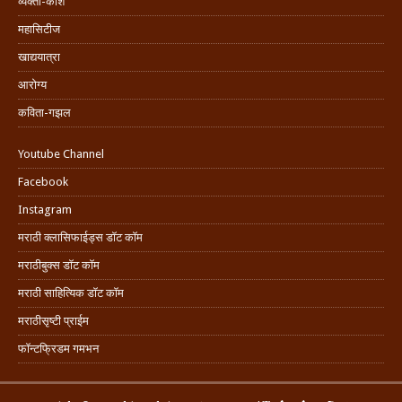
व्यक्ती-कोश
महासिटीज
खाद्ययात्रा
आरोग्य
कविता-गझल
Youtube Channel
Facebook
Instagram
मराठी क्लासिफाईड्स डॉट कॉम
मराठीबुक्स डॉट कॉम
मराठी साहित्यिक डॉट कॉम
मराठीसृष्टी प्राईम
फॉन्टफ्रिडम गमभन