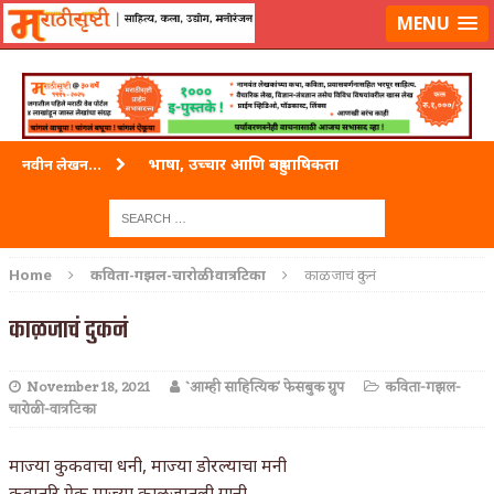
लॉग-इन करा
|
लेखक नोंदणी करा
MENU
भाषा, उच्चार आणि बहुभाषिकता
नवीन लेखन...
वारी विठ्ठलाची
ताम्र – एक अफलातून धातू (COPPER)
Home
कविता-गझल-चारोळी-वात्रटिका
काळजाचं दुकनं
जेव्हा मी आडनांव बदलले
काळजाचं दुकनं
अशी एक कविता लिहू इच्छिते
November 18, 2021
`आम्ही साहित्यिक' फेसबुक ग्रुप
कविता-गझल-
पाटलाची विहीर
चारोळी-वात्रटिका
शपथ
माज्या कुकवाचा धनी, माज्या डोरल्याचा मनी
पुस्तके बदलायची आहेत तुम्हाला!
कवातरि ऐक माज्या काळजातली गानी