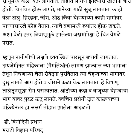
स्नायूंमध्ये कळा येऊ लागतात. तोंडात लागण झाल्यास खाताना त्रास
होतो. चिडचिड होऊ लागते, मानेच्या गाठी सुजू लागतात. काही
अपूर्ण कथा
वेळा टाळू, हिरड्या, जीभ, ओठ किंवा चेहऱ्याच्या काही भागांवर
बुडीच खटलं – संयुक्त कुटुंब का गरजेचं?
पाण्यासारखे फोड येतात. त्याचे व्रणामध्ये रुपांतर होऊ शकते.
अशा वेळी इतर जिवाणूंमुळे झालेल्या जखमांपेक्षा हे चित्र वेगळे
नसते.
म्हणून नागीणीची लक्षणे व्यवस्थित पारखून बघावी लागतात.
ट्रायजेमीनल गंडिकाला (गँगलिऑन) लागण झाल्यास ज्या भागाला
तेथून निघणाऱ्या चेता संवेदना पुरवितात त्या चेहऱ्याच्या भागावर
दुखू लागते आग होते व जोराने कळा येऊ लागतात. हे विषाणू
लाळेतूनसुद्धा रोग पसरवतात. ओठांच्या कडा व बाजूच्या चेहऱ्याचा
भाग यावर पुरळ ऊठू लागते. क्वचित प्रसंगी दात काढण्याच्या
प्रक्रियेनंतर हा संसर्ग तोंडात झालेला आढळतो.
-डॉ. विनोदिनी प्रधान
मराठी विज्ञान परिषद