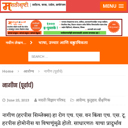
लॉग-इन करा
|
लेखक नोंदणी करा
MENU
भाषा, उच्चार आणि बहुभाषिकता
नवीन लेखन...
वारी विठ्ठलाची
ताम्र – एक अफलातून धातू (COPPER)
Home
आरोग्य
नागीण (पूर्वार्ध)
जेव्हा मी आडनांव बदलले
नागीण (पूर्वार्ध)
अशी एक कविता लिहू इच्छिते
June 25, 2023
मराठी विज्ञान परिषद
आरोग्य
,
कुतुहल
,
शैक्षणिक
पाटलाची विहीर
शपथ
नागीण (हरपीस सिम्लेक्स) हा रोग एच. एस. वन किंवा एच. एस. टू.
हरपीस होमोनीस या विषाणूंमुळे होतो. साधारणतः याचा प्रादुर्भाव
पुस्तके बदलायची आहेत तुम्हाला!