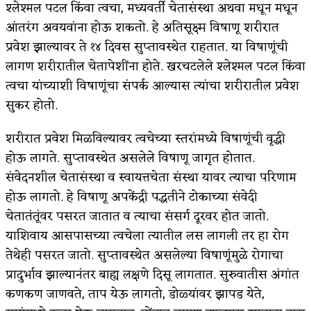
श्लेश्मल पटल किंवा त्वचा, मध्यवर्ती चेतासंस्था अथवा मधून मधून
किती घोषणांचा पाऊस होता
आंतरंग अवयवांना होऊ शकतो. हे अतिसूक्ष्म विषाणू शरीरात
प्रवेश झाल्यावर ते १४ दिवस सुप्तावस्थेत राहतात. या विषाणूंची
कसं हुईन तं हू माय…
लागण शरीरातील चेतापेशींना होते. खरचटलेले श्लेश्मल पटल किंवा
काळजाचे प्रेत
त्वचा यांच्याशी विषाणूंचा संपर्क आल्यास त्यांचा शरीरातील प्रवेश
सुकर होतो.
चमकदार चांदी
आदिवासींचा डॉक्टर, समाजसेवेचा ध्यास : डॉ. राहुल
शरीरात प्रवेश मिळविल्यावर त्वचेच्या स्तरांमध्ये विषाणूंची वृद्धी
होऊ लागते. सुप्तावस्थेत असलेले विषाणू जागृत होतात.
जोशी
संवेदनशील चेतासंस्था व स्वायत्तचेता संस्था यावर त्याचा परिणाम
डेंग्यू: ताप उतरला म्हणजे धोका टळला असे नाही!
होऊ लागतो. हे विषाणू अपकेंद्री पद्धतीने टोकाच्या संवेदी
चेतातंतूंवर पसरत जातात व त्याचा संसर्ग दूरवर होत जातो.
४ जुलै – इतिहासात घडलेल्या महत्त्वाच्या घटना
याशिवाय आसपासच्या त्वचेला त्यातील लस लागली तर हा रोग
सुवर्ण – झळाळी
तेथेही पसरत जातो. सुप्तावस्थेत असलेल्या विषाणूंमुळे रोगाचा
प्रादुर्भाव झाल्यानंतर बाह्य लक्षणे दिसू लागतात. सुरुवातीस अंगांत
‘अर्थ’पूर्ण हास्य
कणकण जाणवते, ताप येऊ लागतो, डोळ्यांवर झापड येते,
अष्टपैलू : खंडू रांगणेकर