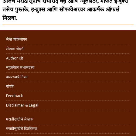
आजच मराठीसृष्टीचे सभासद व्हा आणि न्यूजलेटर, मोफत ई-बुक्स
तसेच पुस्तके, इ-बुक्स आणि सॉफ्टवेअरवर आकर्षक ऑफर्स
मिळवा.
लेख व्यवस्थापन
लेखक नोंदणी
Author Kit
न्यूजलेटर सभासदत्त्व
वापरण्याचे नियम
संपर्क
Feedback
Disclaimer & Legal
मराठीसृष्टीचे लेखक
मराठीसृष्टीचे हितचिंतक