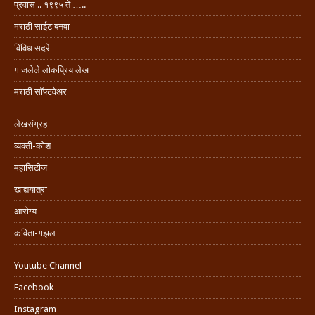
प्रवास .. १९९५ ते …..
मराठी साईट बनवा
विविध सदरे
गाजलेले लोकप्रिय लेख
मराठी सॉफ्टवेअर
लेखसंग्रह
व्यक्ती-कोश
महासिटीज
खाद्ययात्रा
आरोग्य
कविता-गझल
Youtube Channel
Facebook
Instagram