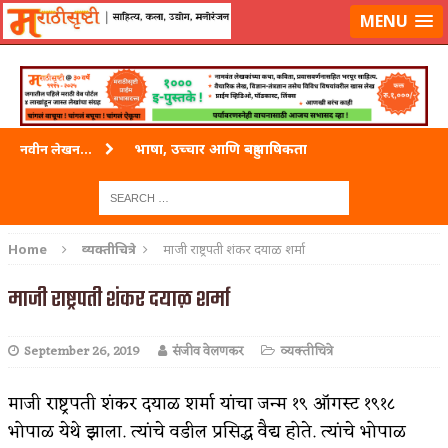
लॉग-इन करा
|
लेखक नोंदणी करा
MENU
भाषा, उच्चार आणि बहुभाषिकता
नवीन लेखन...
वारी विठ्ठलाची
ताम्र – एक अफलातून धातू (COPPER)
Home
व्यक्तीचित्रे
माजी राष्ट्रपती शंकर दयाळ शर्मा
जेव्हा मी आडनांव बदलले
माजी राष्ट्रपती शंकर दयाळ शर्मा
अशी एक कविता लिहू इच्छिते
September 26, 2019
संजीव वेलणकर
व्यक्तीचित्रे
पाटलाची विहीर
शपथ
माजी राष्ट्रपती शंकर दयाळ शर्मा यांचा जन्म १९ ऑगस्ट १९१८
भोपाळ येथे झाला. त्यांचे वडील प्रसिद्ध वैद्य होते. त्यांचे भोपाळ
पुस्तके बदलायची आहेत तुम्हाला!