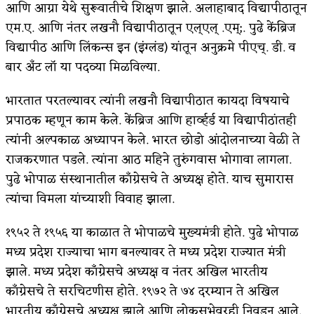
आणि आग्रा येथे सुरूवातीचे शिक्षण झाले. अलाहाबाद विद्यापीठातून
किती घोषणांचा पाऊस होता
एम.ए. आणि नंतर लखनौ विद्यापीठातून एल्एल् .एम्;. पुढे केंब्रिज
विद्यापीठ आणि लिंकन्स इन (इंग्लंड) यांतून अनुक्रमे पीएच्. डी. व
कसं हुईन तं हू माय…
बार अँट लॉ या पदव्या मिळविल्या.
काळजाचे प्रेत
भारतात परतल्यावर त्यांनी लखनौ विद्यापीठात कायदा विषयाचे
चमकदार चांदी
प्रपाठक म्हणून काम केले. केंब्रिज आणि हार्व्हर्ड या विद्यापीठांतही
आदिवासींचा डॉक्टर, समाजसेवेचा ध्यास : डॉ. राहुल
त्यांनी अल्पकाळ अध्यापन केले. भारत छोडो आंदोलनाच्या वेळी ते
राजकरणात पडले. त्यांना आठ महिने तुरुंगवास भोगावा लागला.
जोशी
पुढे भोपाळ संस्थानातील काँग्रेसचे ते अध्यक्ष होते. याच सुमारास
डेंग्यू: ताप उतरला म्हणजे धोका टळला असे नाही!
त्यांचा विमला यांच्याशी विवाह झाला.
४ जुलै – इतिहासात घडलेल्या महत्त्वाच्या घटना
१९५२ ते १९५६ या काळात ते भोपाळचे मुख्यमंत्री होते. पुढे भोपाळ
मध्य प्रदेश राज्याचा भाग बनल्यावर ते मध्य प्रदेश राज्यात मंत्री
सुवर्ण – झळाळी
झाले. मध्य प्रदेश काँग्रेसचे अध्यक्ष व नंतर अखिल भारतीय
‘अर्थ’पूर्ण हास्य
काँग्रेसचे ते सरचिटणीस होते. १९७२ ते ७४ दरम्यान ते अखिल
भारतीय काँग्रेसचे अध्यक्ष झाले आणि लोकसभेवरही निवडून आले.
अष्टपैलू : खंडू रांगणेकर