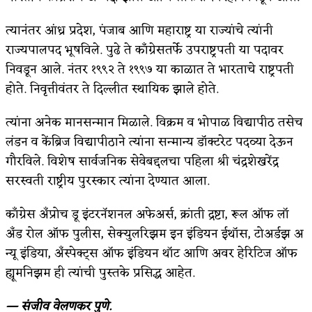
अपूर्ण कथा
त्यानंतर आंध्र प्रदेश, पंजाब आणि महाराष्ट्र या राज्यांचे त्यांनी
राज्यपालपद भूषविले. पुढे ते काँग्रेसतर्फे उपराष्ट्रपती या पदावर
बुडीच खटलं – संयुक्त कुटुंब का गरजेचं?
निवडून आले. नंतर १९९२ ते १९९७ या काळात ते भारताचे राष्ट्रपती
होते. निवृत्तीवंतर ते दिल्लीत स्थायिक झाले होते.
त्यांना अनेक मानसन्मान मिळाले. विक्रम व भोपाळ विद्यापीठ तसेच
लंडन व केंब्रिज विद्यापीठाने त्यांना सन्मान्य डॉक्टरेट पदव्या देऊन
गौरविले. विशेष सार्वजनिक सेवेबद्दलचा पहिला श्री चंद्रशेखरेंद्र
सरस्वती राष्ट्रीय पुरस्कार त्यांना देण्यात आला.
काँग्रेस अँप्रोच डू इंटरनॅशनल अफेअर्स, क्रांती द्रष्टा, रूल ऑफ लॉ
अँड रोल ऑफ पुलीस, सेक्युलरिझम इन इंडियन ईथॉस, टोअर्डझ अ
न्यू इंडिया, अँस्पेक्ट्स ऑफ इंडियन थॉट आणि अवर हेरिटिज ऑफ
ह्यूमनिझम ही त्यांची पुस्तके प्रसिद्ध आहेत.
— संजीव वेलणकर पुणे.