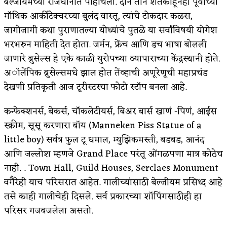
बेल्जीयमच्या राजधानीत पोहोचलो. दोन तीन शतकाहूनही पूर्वीच्या
गॉथिक आर्कीटेक्चरच्या बुलंद वास्तू, त्यांचे टोकदार कळस,
किती घोषणांचा पाऊस होता
जागोजागी कथा पुराणातल्या योध्यांचे पुतळे या सर्वांविषयी योगेश
कसं हुईन तं हू माय…
भरभरुन माहिती देत होता. जर्मन, फ्रेंच आणि डच भाषा बोलली
जाणारे ब्रुसेल्स हे एके काळी युरोपच्या व्यापाराच्या केंद्रस्थानी होते.
काळजाचे प्रेत
अॉलेंपिक ब्रुसेल्समधे झाल होत तेंव्हाची अणूरेणूची महाप्रचंड
चमकदार चांदी
देखणी प्रतिकृती आज टूरीस्टस्चा फोटो स्टॉप बनला आहे.
आदिवासींचा डॉक्टर, समाजसेवेचा ध्यास : डॉ. राहुल
कन्फेक्शनर्स, बेकर्स, चॉकलेटीयर्स, बिअर बार्स खाणं -पिणं, आईस
जोशी
स्क्रीम, सूसू करणारा बॉय (Manneken Piss Statue of a
little boy) सर्वत्र फुल टू धमाल, म्युझिकमस्ती, बडबड, आनंद
डेंग्यू: ताप उतरला म्हणजे धोका टळला असे नाही!
आणि जल्लोश म्हणजे Grand Place परंतू ओंगळपणा मात्र कोठेच
४ जुलै – इतिहासात घडलेल्या महत्त्वाच्या घटना
नाही. . Town Hall, Guild Houses, Serclaes Monument
वगैरेही याच परिसरात आहेत. गालीच्यांसाठी बेल्जीयम प्रसिध्द आहे
सुवर्ण – झळाळी
तसे काही गालीचेही दिसले. सर्व प्रकारच्या शॉपिंगसाठीही हा
‘अर्थ’पूर्ण हास्य
परिसर गजबजलेला असतो.
अष्टपैलू : खंडू रांगणेकर