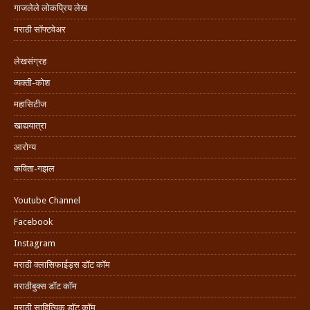
गाजलेले लोकप्रिय लेख
मराठी सॉफ्टवेअर
लेखसंग्रह
व्यक्ती-कोश
महासिटीज
खाद्ययात्रा
आरोग्य
कविता-गझल
Youtube Channel
Facebook
Instagram
मराठी क्लासिफाईड्स डॉट कॉम
मराठीबुक्स डॉट कॉम
मराठी साहित्यिक डॉट कॉम