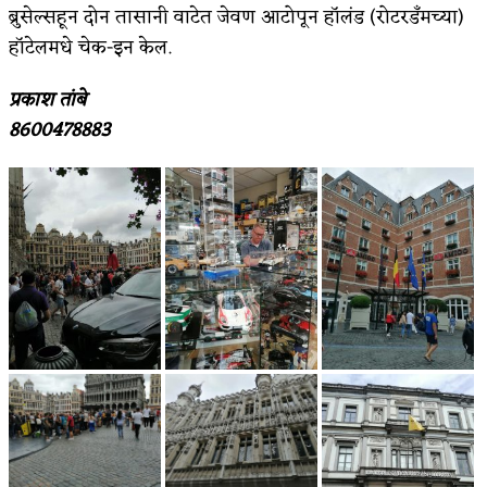
ब्रुसेल्सहून दोन तासानी वाटेत जेवण आटोपून हॉलंड (रोटरडँमच्या)
अपूर्ण कथा
हॉटेलमधे चेक-इन केल.
बुडीच खटलं – संयुक्त कुटुंब का गरजेचं?
प्रकाश तांबे
8600478883