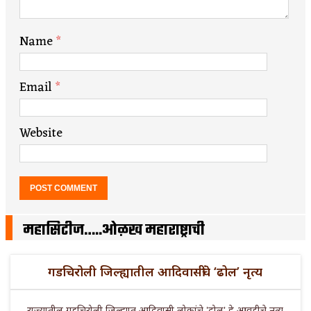
Name
*
Email
*
Website
महासिटीज…..ओळख महाराष्ट्राची
गडचिरोली जिल्ह्यातील आदिवासींचे ‘ढोल’ नृत्य
राज्यातील गडचिरोली जिल्ह्यात आदिवासी लोकांचे 'ढोल' हे आवडीचे नृत्य