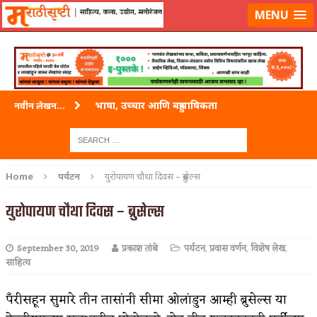
लॉग-इन करा
|
लेखक नोंदणी करा
MENU
भाषा, उच्चार आणि बहुभाषिकता
नवीन लेखन...
वारी विठ्ठलाची
ताम्र – एक अफलातून धातू (COPPER)
Home
पर्यटन
युरोपायण चौथा दिवस – ब्रुसेल्स
जेव्हा मी आडनांव बदलले
युरोपायण चौथा दिवस – ब्रुसेल्स
अशी एक कविता लिहू इच्छिते
September 30, 2019
प्रकाश तांबे
पर्यटन
,
प्रवास वर्णन
,
विशेष लेख
,
पाटलाची विहीर
साहित्य
शपथ
पँरीसहून सुमारे तीन तासांनी सीमा ओलांडुन आम्ही ब्रुसेल्स या
पुस्तके बदलायची आहेत तुम्हाला!