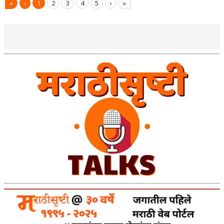
«
‹
1
2
3
4
5
›
»