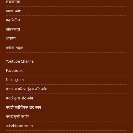
लेखसंग्रह
व्यक्ती-कोश
महासिटीज
खाद्ययात्रा
आरोग्य
कविता-गझल
Youtube Channel
Facebook
Instagram
मराठी क्लासिफाईड्स डॉट कॉम
मराठीबुक्स डॉट कॉम
मराठी साहित्यिक डॉट कॉम
मराठीसृष्टी प्राईम
फॉन्टफ्रिडम गमभन