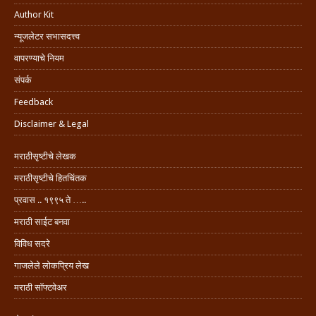
Author Kit
न्यूजलेटर सभासदत्त्व
वापरण्याचे नियम
संपर्क
Feedback
Disclaimer & Legal
मराठीसृष्टीचे लेखक
मराठीसृष्टीचे हितचिंतक
प्रवास .. १९९५ ते …..
मराठी साईट बनवा
विविध सदरे
गाजलेले लोकप्रिय लेख
मराठी सॉफ्टवेअर