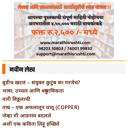
नवीन लेख
बुडीच खटलं – संयुक्त कुटुंब का गरजेचं?
भाषा, उच्चार आणि बहुभाषिकता
वारी विठ्ठलाची
ताम्र – एक अफलातून धातू (COPPER)
जेव्हा मी आडनांव बदलले
अशी एक कविता लिहू इच्छिते