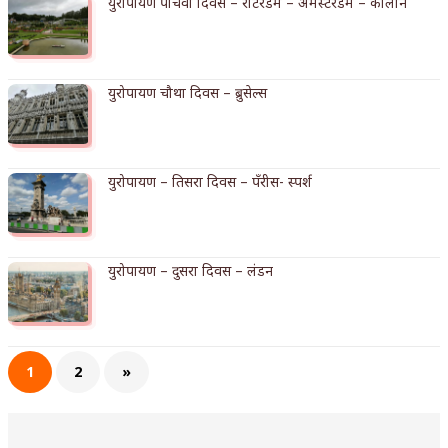
युरोपायण पाचवा दिवस – रोटरडँम – अँमस्टरडँम – कोलोन
अपूर्ण कथा
बुडीच खटलं – संयुक्त कुटुंब का गरजेचं?
युरोपायण चौथा दिवस – ब्रुसेल्स
युरोपायण – तिसरा दिवस – पँरीस- स्पर्श
युरोपायण – दुसरा दिवस – लंडन
1
2
»