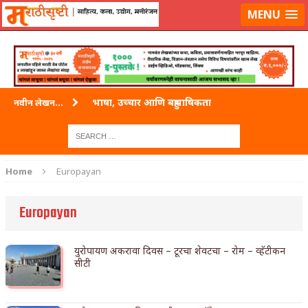
लॉग-इन करा
|
लेखक नोंदणी करा
MENU
भाषा, उच्चार आणि बहुभाषिकता
नवीन लेखन...
वारी विठ्ठलाची
ताम्र – एक अफलातून धातू (COPPER)
Home
Europayan
जेव्हा मी आडनांव बदलले
Europayan
अशी एक कविता लिहू इच्छिते
पाटलाची विहीर
युरोपायण अकरावा दिवस – टूरचा शेवटचा – रोम – व्हॅटीकन
सीटी
शपथ
पुस्तके बदलायची आहेत तुम्हाला!