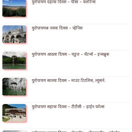
युरोपायण दहावा दिवस – पीसा – फ्लॉरेन्स
किती घोषणांचा पाऊस होता
कसं हुईन तं हू माय…
युरोपायण# नववा दिवस – व्हेनिस
काळजाचे प्रेत
चमकदार चांदी
युरोपायण आठवा दिवस – वडुज – वँटर्न्स – इन्सब्रुक
आदिवासींचा डॉक्टर, समाजसेवेचा ध्यास : डॉ. राहुल
जोशी
युरोपायण सातवा दिवस – माउंट टिटलिस, ल्युसर्न.
डेंग्यू: ताप उतरला म्हणजे धोका टळला असे नाही!
४ जुलै – इतिहासात घडलेल्या महत्त्वाच्या घटना
सुवर्ण – झळाळी
युरोपायण सहावा दिवस – टीटीसी – हाईन फॉल्स
‘अर्थ’पूर्ण हास्य
अष्टपैलू : खंडू रांगणेकर