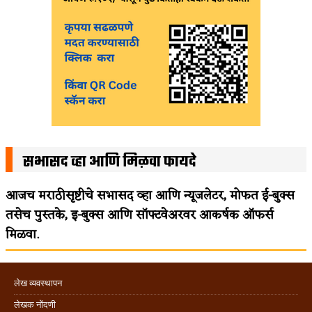
सभासद व्हा आणि मिळवा फायदे
आजच मराठीसृष्टीचे सभासद व्हा आणि न्यूजलेटर, मोफत ई-बुक्स
तसेच पुस्तके, इ-बुक्स आणि सॉफ्टवेअरवर आकर्षक ऑफर्स
मिळवा.
लेख व्यवस्थापन
लेखक नोंदणी