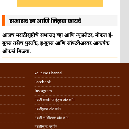
सभासद व्हा आणि मिळवा फायदे
आजच मराठीसृष्टीचे सभासद व्हा आणि न्यूजलेटर, मोफत ई-
बुक्स तसेच पुस्तके, इ-बुक्स आणि सॉफ्टवेअरवर आकर्षक
ऑफर्स मिळवा.
Youtube Channel
Facebook
Instagram
मराठी क्लासिफाईड्स डॉट कॉम
मराठीबुक्स डॉट कॉम
मराठी साहित्यिक डॉट कॉम
मराठीसृष्टी प्राईम