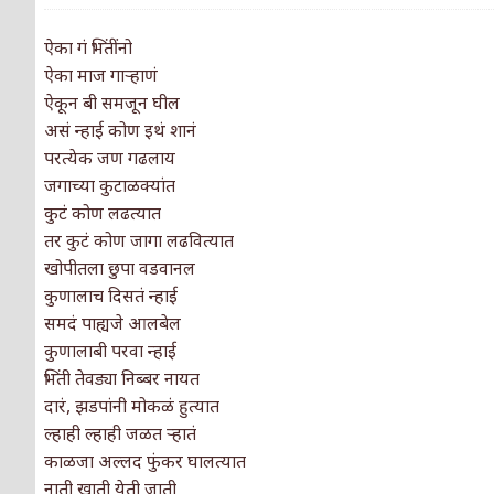
पाटलाची विहीर
कविता-गझल-चारोळी-वात्रटिका
ऐका गं भिंतींनो
ऐका माज गाऱ्हाणं
शपथ
कविता-गझल-चारोळी-वात्रटिका
ऐकून बी समजून घील
पुस्तके बदलायची आहेत तुम्हाला!
कविता-गझल-चारोळी-
असं न्हाई कोण इथं शानं
परत्येक जण गढलाय
किती घोषणांचा पाऊस होता
कविता-गझल-चारोळी-वात्र
जगाच्या कुटाळक्यांत
कुटं कोण लढत्यात
कसं हुईन तं हू माय…
परिचय आणि परिक्षणे
तर कुटं कोण जागा लढवित्यात
काळजाचे प्रेत
खोपीतला छुपा वडवानल
कविता-गझल-चारोळी-वात्रटिका
कुणालाच दिसतं न्हाई
चमकदार चांदी
अर्थ-वाणिज्य
समदं पाह्यजे आलबेल
कुणालाबी परवा न्हाई
आदिवासींचा डॉक्टर, समाजसेवेचा ध्यास : डॉ. राहुल
भिंती तेवड्या निब्बर नायत
डेंग्यू: ताप उतरला म्हणजे धोका टळला असे नाही!
दारं, झडपांनी मोकळं हुत्यात
ल्हाही ल्हाही जळत ऱ्हातं
४ जुलै – इतिहासात घडलेल्या महत्त्वाच्या घटना
दिन
काळजा अल्लद फुंकर घालत्यात
नाती खाती येती जाती