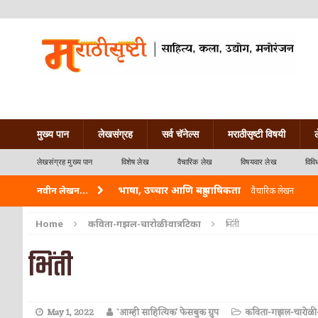
मुख्य पान
लेखसंग्रह
सर्व चॅनेल्स
मराठीसृष्टी विषयी
लेखसंग्रह मुख्य पान
विशेष लेख
वैचारिक लेख
विषयवार लेख
विवि
भाषा, उच्चार आणि बहुभाषिकता
नवीन लेखन...
वैचारिक लेखन
वारी विठ्ठलाची
कविता-गझल-चारोळी-वात्रटिका
Home
कविता-गझल-चारोळी-वात्रटिका
भिंती
ताम्र – एक अफलातून धातू (COPPER)
आयुर्वेद
भिंती
जेव्हा मी आडनांव बदलले
वैचारिक लेखन
अशी एक कविता लिहू इच्छिते
कविता-गझल-चारोळी-वात
May 1, 2022
`आम्ही साहित्यिक' फेसबुक ग्रुप
कविता-गझल-चारोळी-व