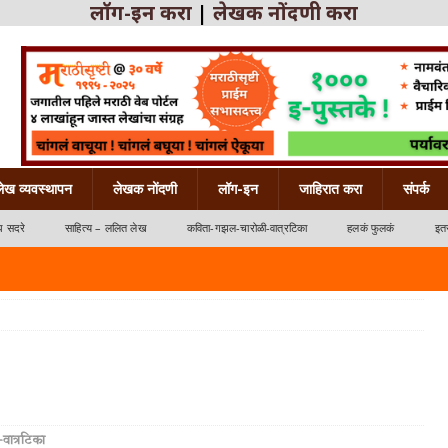
लॉग-इन करा
|
लेखक नोंदणी करा
लेख व्यवस्थापन
लेखक नोंदणी
लॉग-इन
जाहिरात करा
संपर्क
ध सदरे
साहित्य – ललित लेख
कविता-गझल-चारोळी-वात्रटिका
हलकं फुलकं
इतर
्रटिका
ात्रटिका