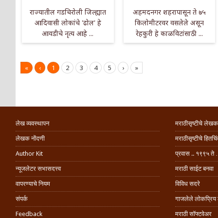
राज्यातील गडचिरोली जिल्ह्यात
अहमदनगर शहरापासून ते ७५
आदिवासी लोकांचे 'ढोल' हे
किलोमीटरवर वसलेले असून
आवडीचे नृत्य आहे ...
रेहकुरी हे काळविटांसाठी ...
«
‹
1
2
3
4
5
›
»
लेख व्यवस्थापन
मराठीसृष्टीचे लेखक
लेखक नोंदणी
मराठीसृष्टीचे हितच
Author Kit
प्रवास .. १९९५ ते 
न्यूजलेटर सभासदत्त्व
मराठी साईट बनवा
वापरण्याचे नियम
विविध सदरे
संपर्क
गाजलेले लोकप्रिय
Feedback
मराठी सॉफ्टवेअर