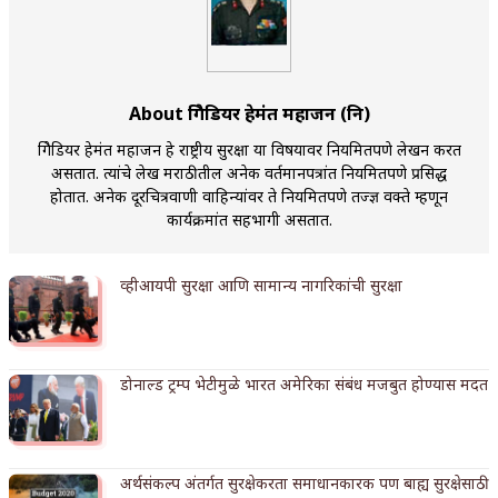
किती घोषणांचा पाऊस होता
कसं हुईन तं हू माय…
About ब्रिगेडियर हेमंत महाजन (नि)
काळजाचे प्रेत
ब्रिगेडियर हेमंत महाजन हे राष्ट्रीय सुरक्षा या विषयावर नियमितपणे लेखन करत
चमकदार चांदी
असतात. त्यांचे लेख मराठीतील अनेक वर्तमानपत्रांत नियमितपणे प्रसिद्ध
होतात. अनेक दूरचित्रवाणी वाहिन्यांवर ते नियमितपणे तज्ज्ञ वक्ते म्हणून
आदिवासींचा डॉक्टर, समाजसेवेचा ध्यास : डॉ. राहुल
कार्यक्रमांत सहभागी असतात.
जोशी
व्हीआयपी सुरक्षा आणि सामान्य नागरिकांची सुरक्षा
डेंग्यू: ताप उतरला म्हणजे धोका टळला असे नाही!
४ जुलै – इतिहासात घडलेल्या महत्त्वाच्या घटना
डोनाल्ड ट्रम्प भेटीमुळे भारत अमेरिका संबंध मजबुत होण्यास मदत
सुवर्ण – झळाळी
‘अर्थ’पूर्ण हास्य
अर्थसंकल्प अंतर्गत सुरक्षेकरता समाधानकारक पण बाह्य सुरक्षेसाठी
अष्टपैलू : खंडू रांगणेकर