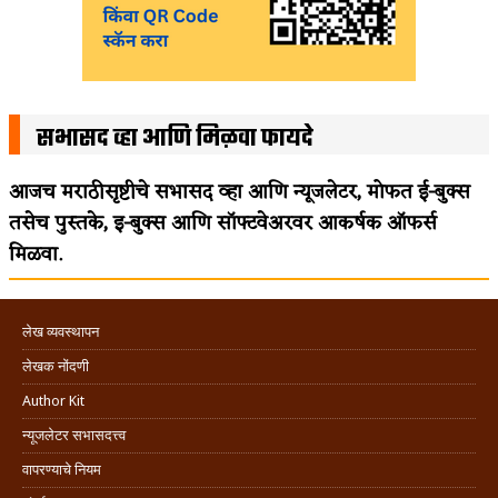
सभासद व्हा आणि मिळवा फायदे
आजच मराठीसृष्टीचे सभासद व्हा आणि न्यूजलेटर, मोफत ई-बुक्स
तसेच पुस्तके, इ-बुक्स आणि सॉफ्टवेअरवर आकर्षक ऑफर्स
मिळवा.
लेख व्यवस्थापन
लेखक नोंदणी
Author Kit
न्यूजलेटर सभासदत्त्व
वापरण्याचे नियम