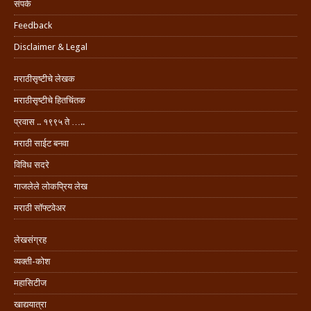
संपर्क
Feedback
Disclaimer & Legal
मराठीसृष्टीचे लेखक
मराठीसृष्टीचे हितचिंतक
प्रवास .. १९९५ ते …..
मराठी साईट बनवा
विविध सदरे
गाजलेले लोकप्रिय लेख
मराठी सॉफ्टवेअर
लेखसंग्रह
व्यक्ती-कोश
महासिटीज
खाद्ययात्रा