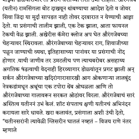
(यतीन) रामसिंगला बोट दाखवून थांबण्याचा आादेश देतो व जोवर
सिवा जिंदा या मुर्दा सापडत नाही तोवर दरबारात न येण्याची आज्ञा
देतो. या प्रसंगाची तालीम झाली, एक टेक झाला, आता फायनल
टेकची वेळ झाली. अखेरीस कॅमेरा क्लोज अप घेत औरंगजेबच्या
चेहर्‍यावर स्थिरावला. औरंगजेबाच्या चेहर्‍यावर राग, शिवाजीच्या
पळून जाण्याची व्यथा, इतिहासाच्या पानांवर या प्रसंगाची नोंद
होणार .याची जाणीव तर उमटलीच पण त्याचबरोबर असहाय्य
अगतिक षंढत्वाची वेदनाही हिरव्यागार डोळ्यांतून प्रगट झाली अन्
सर्कन औरंगजेबाच्या खदिरांगारासारखी आग ओकणार्‍या लालबुंद
नेत्रकडांमधून अश्रूंचा एक टपोरा थेंब ओघळला आणि तो
औरंगजेबाच्या गालावरून सरकत ओठांवर विरला. औरंगजेबाचं सारं
अस्तित्व यतीननं उभं केलं. शॉट संपताच क्षणी यतीनचं अभिनंदन
करायला सारे धावले. खरा कलावंत, प्रसंगाला अशी उंची देतो,
“यतीनसरांनी त्यावेळी ग्लिसरीन घातलं नव्हतं – विजय राणे नंतर
म्हणाले