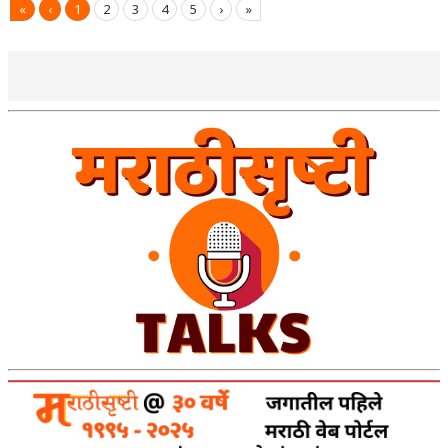
«
‹
1
2
3
4
5
›
»