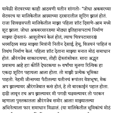
यावेळी सेटवरच्या काही आठवणी यतीन सांगतो- “जोधा अकबरच्या
सेटवरच या मालिकेतील आग्र्याच्या दरबारातील शूटिंग झालं होतं.
राजा शिवछत्रपती मालिकेतील माझा पहिला शॉट दिवाणे-आम मध्ये
शूट झाला. जोधा अकबरसारख्या मोठ्या इतिहासपटाचं निर्माण
माझ्या दोस्तानं- आशुतोषनं केलं होतं, त्याच चित्रपटासारखं
भव्यदिव्य स्वप्न माझ्या मित्रांनी नितीन देसाई, हेमू, विजयनं पाहिलं व
तिथंच निर्माण केलं. पहिला शॉट देताना माझ्या मनात मोठं समाधान
होतं. औरंगजेब साकारायचा, तोही दोस्तांसोबत. सारा अद्भूत
प्रवासच आहे हा! कीर्ति देघटकचा १० वर्षांचा मुलगा रित्विक हा
एकदा शूटिंग पहायला आला होता. तो माझी प्रत्येक भूमिका
पाहतो. नेहमी जीन्सच्या पँटीतल्या यतीनचं रूपांतर वेशभूषा, मेक
अप झाल्यावर औरंगजेबात कसं होतं, हे तो बारकाईनं पहात होता.
दाढी लावून टच अप झाल्यावर मी पगडी चढवल्यावर तो पटकन
म्हणाला पुस्तकातला औरंगजेब समोर आला! माझ्यातल्या
अभिनेत्याला फार समाधान मिळालं. (या मालिकेतील भूमिकांचं मोठं