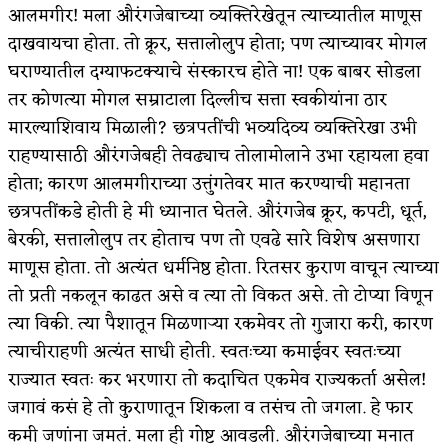
आलमगीर! मला औरंगजेबाच्या व्यक्तिरेखेतून त्याच्यातील माणूस
दाखवायचा होता. तो क्रूर, सत्तालोलुप होता; पण त्याच्यावर मोगल
घराण्यातील दग्याफटक्याचे संस्कारच होते ना! एक बाबर सोडला
तर कोणत्या मोगल सम्राटाला दिल्लीच सत्ता स्वकीयांना ठार
मारल्याशिवाय मिळाली? छत्रपतींची भव्यदिव्य व्यक्तिरेखा उभी
राहण्यासाठी औरंगजेबही तेवढ्याच तोलामोलाने उभा रहायला हवा
होता; कारण आलमगीराच्या उत्तुंगतेवर मात करण्याची महानता
छत्रपतींकडे होती हे मी ध्यानात घेतले. औरंगजेब क्रूर, कपटी, धूर्त,
बेरकी, सत्तालोलुप तर होताच पण तो एवढे सारे विशेष असणारा
माणूस होता. तो अत्यंत धर्मनिष्ठ होता. रितसर कुराण वाचून त्याच्या
तो प्रती नकलून काढत असे व त्या तो विकत असे. तो टोप्या विणून
त्या विकी. त्या पैशातून मिळणार्‍या रकमेवर तो गुजारा करी, कारण
त्याचीराहणी अत्यंत साधी होती. स्वतःच्या कमाईवर स्वतःच्या
राज्यात स्वतः कर भरणारा तो कदाचित एकमेव राज्यकर्ता असेल!
जगावं कसं हे तो कुराणातून शिकला व तसंच तो जगला. हे फार
कमी जणांना जमतं. मला ही गोष्ट आवडली. औरंगजेबाच्या मनात