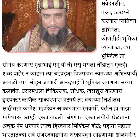
संवेदनशील,
किती घोषणांचा पाऊस होता
तरल, अंडरप्ले
करणारा जातिवंत
कसं हुईन तं हू माय…
अभिनेता.
काळजाचे प्रेत
कोणतीही भूमिका
त्याला द्या, त्या
चमकदार चांदी
भूमिकेचे तो
आदिवासींचा डॉक्टर, समाजसेवेचा ध्यास : डॉ. राहुल
सोनेच करणार! मुन्नाभाई एम् बी बी एस् मधला तोंडातून एकही
शब्द बाहेर न काढता त्या बडबड्या चित्रपटात स्वतःच्या अभिनयाची
जोशी
आगळी छाप सोडून जाणारी आनंदभाईची भूमिका जगणारा सच्चा
डेंग्यू: ताप उतरला म्हणजे धोका टळला असे नाही!
कलावंत. थरारमधला चिकित्सक, शोधक, खराखुरा वाटणारा
इन्स्पेक्टर कर्णिक साकारणारा नटवर्य तर वयाच्या तिशीतच
४ जुलै – इतिहासात घडलेल्या महत्त्वाच्या घटना
साठीतला कामेश महादेवन साकारणारा रंगकर्मी. यतीन हा माझा
सुवर्ण – झळाळी
मामेभाऊ. आम्ही एकत्र वाढलो. अंगणात एकत्र लगोरी खेळताना
अचूक नेम धरणारे त्याचे हिरवेगार मिश्किल डोळे; पहाता पहाता
‘अर्थ’पूर्ण हास्य
भारतातल्या सर्व राजेरजवाड्यांना थरकापवून सोडणार्‍या आलमगीर
अष्टपैलू : खंडू रांगणेकर