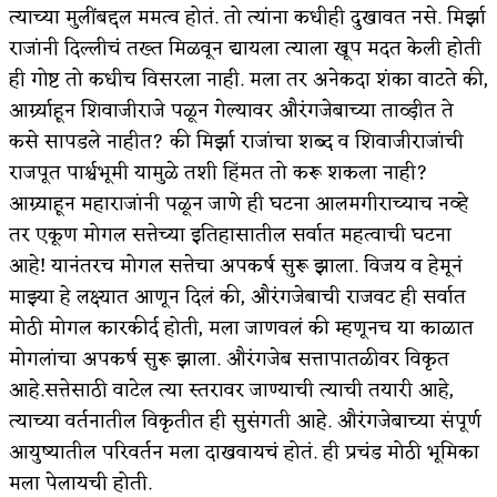
त्याच्या मुलींबद्दल ममत्व होतं. तो त्यांना कधीही दुखावत नसे. मिर्झा
राजांनी दिल्लीचं तख्त मिळवून द्यायला त्याला खूप मदत केली होती
ही गोष्ट तो कधीच विसरला नाही. मला तर अनेकदा शंका वाटते की,
आर्ग्र्याहून शिवाजीराजे पळून गेल्यावर औरंगजेबाच्या ताव्ड़ीत ते
कसे सापडले नाहीत? की मिर्झा राजांचा शब्द व शिवाजीराजांची
राजपूत पार्श्वभूमी यामुळे तशी हिंमत तो करू शकला नाही?
आग्र्याहून महाराजांनी पळून जाणे ही घटना आलमगीराच्याच नव्हे
तर एकूण मोगल सत्तेच्या इतिहासातील सर्वात महत्वाची घटना
आहे! यानंतरच मोगल सत्तेचा अपकर्ष सुरू झाला. विजय व हेमूनं
माझ्या हे लक्ष्यात आणून दिलं की, औरंगजेबाची राजवट ही सर्वात
मोठी मोगल कारकीर्द होती, मला जाणवलं की म्हणूनच या काळात
मोगलांचा अपकर्ष सुरू झाला. औरंगजेब सत्तापातळीवर विकृत
आहे.सत्तेसाठी वाटेल त्या स्तरावर जाण्याची त्याची तयारी आहे,
त्याच्या वर्तनातील विकृतीत ही सुसंगती आहे. औरंगजेबाच्या संपूर्ण
आयुष्यातील परिवर्तन मला दाखवायचं होतं. ही प्रचंड मोठी भूमिका
मला पेलायची होती.