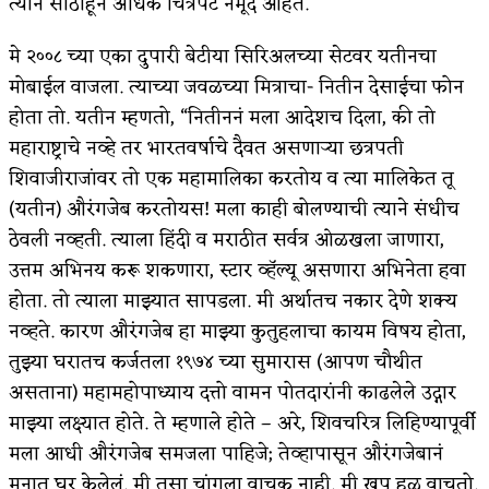
त्याने साठाहून अधिक चित्रपट नमूद आहेत.
मे २००८ च्या एका दुपारी बेटीया सिरिअलच्या सेटवर यतीनचा
मोबाईल वाजला. त्याच्या जवळच्या मित्राचा- नितीन देसाईचा फोन
होता तो. यतीन म्हणतो, “नितीननं मला आदेशच दिला, की तो
महाराष्ट्राचे नव्हे तर भारतवर्षाचे दैवत असणार्‍या छत्रपती
शिवाजीराजांवर तो एक महामालिका करतोय व त्या मालिकेत तू
(यतीन) औरंगजेब करतोयस! मला काही बोलण्याची त्याने संधीच
ठेवली नव्हती. त्याला हिंदी व मराठीत सर्वत्र ओळखला जाणारा,
उत्तम अभिनय करू शकणारा, स्टार व्हॅल्यू असणारा अभिनेता हवा
होता. तो त्याला माझ्यात सापडला. मी अर्थातच नकार देणे शक्य
नव्हते. कारण औरंगजेब हा माझ्या कुतुहलाचा कायम विषय होता,
तुझ्या घरातच कर्जतला १९७४ च्या सुमारास (आपण चौथीत
असताना) महामहोपाध्याय दत्तो वामन पोतदारांनी काढलेले उद्गार
माझ्या लक्ष्यात होते. ते म्हणाले होते – अरे, शिवचरित्र लिहिण्यापूर्वी
मला आधी औरंगजेब समजला पाहिजे; तेव्हापासून औरंगजेबानं
मनात घर केलेलं. मी तसा चांगला वाचक नाही. मी खूप हळू वाचतो.