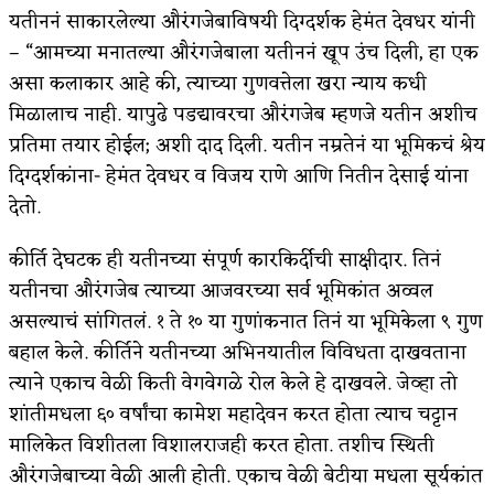
यतीननं साकारलेल्या औरंगजेबाविषयी दिग्दर्शक हेमंत देवधर यांनी
– “आमच्या मनातल्या औरंगजेबाला यतीननं खूप उंच दिली, हा एक
असा कलाकार आहे की, त्याच्या गुणवत्तेला खरा न्याय कधी
मिळालाच नाही. यापुढे पडद्यावरचा औरंगजेब म्हणजे यतीन अशीच
प्रतिमा तयार होईल; अशी दाद दिली. यतीन नम्रतेनं या भूमिकचं श्रेय
दिग्दर्शकांना- हेमंत देवधर व विजय राणे आणि नितीन देसाई यांना
देतो.
कीर्ति देघटक ही यतीनच्या संपूर्ण कारकिर्दीची साक्षीदार. तिनं
यतीनचा औरंगजेब त्याच्या आजवरच्या सर्व भूमिकांत अव्वल
असल्याचं सांगितलं. १ ते १० या गुणांकनात तिनं या भूमिकेला ९ गुण
बहाल केले. कीर्तिने यतीनच्या अभिनयातील विविधता दाखवताना
त्याने एकाच वेळी किती वेगवेगळे रोल केले हे दाखवले. जेव्हा तो
शांतीमधला ६० वर्षांचा कामेश महादेवन करत होता त्याच चट्टान
मालिकेत विशीतला विशालराजही करत होता. तशीच स्थिती
औरंगजेबाच्या वेळी आली होती. एकाच वेळी बेटीया मधला सूर्यकांत