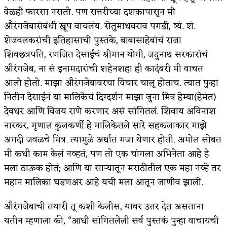
वेळही फारसा नसतो. पण सत्तरीच्या दशकापासून मी
औरंगजेबासंबंधी खूप वाचलंय. सेतुमाधवराव पगडी, त्र्यं. शं.
शेजवलकरांची इतिहासाची पुस्तके, बाबासाहेबांचं राजा
शिवछत्रपति, रणजित देसाईंचं श्रीमान योगी, जदुनाथ सरकारांचं
औरंगजेब, ना सं इनामदारांची शहेनशहा ही कादंबरी मी वाचत
आलो होतो. माझा औरंगजेबावरचा विचार चालू होताच. त्यात पुन्हा
नितीन देसाईनं या मालिकेचं दिग्दर्शन माझा जुना मित्र हेम्या(हेमंत)
देवधर आणि विजय राणे करणार असं सांगितलं. शिवाय अविनाश
नारकर, मृणाल कुलकर्णी हे मालिकेतले सारे सहकलाकार माझे
अगदी जवळचे मित्र. त्यामुळे अर्थात मजा येणार होती. अमोल सोबत
मी कधी काम केलं नव्हतं, पण तो एक चांगला अभिनेता आहे हे
मला ठाऊक होतं; आणि या सार्‍यातून मराठीतील एक महा नव्हे तर
महान मालिका घडणअर आहे यची मला आतून जाणीव झाली.
औरंगजेबाची तयारी तू कशी केलीस, यावर उत्तर देत असताना
यतीन म्हणाला की, “आधी सांगितलेली सर्व पुस्तकं पुन्हा वाचायची