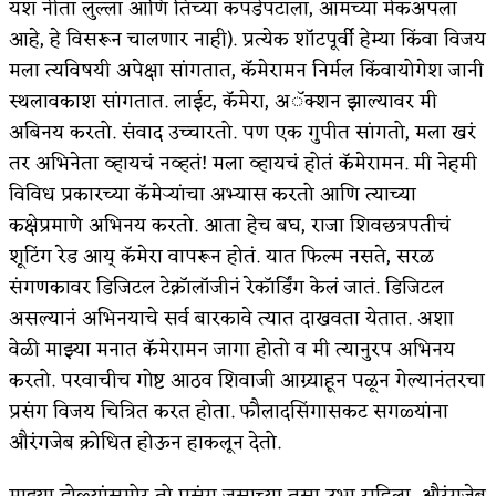
यश नीता लुल्ला आणि तिच्या कपडेपटाला, आमच्या मेकअपला
आहे, हे विसरून चालणार नाही). प्रत्येक शॉटपूर्वी हेम्या किंवा विजय
मला त्यविषयी अपेक्षा सांगतात, कॅमेरामन निर्मल किंवायोगेश जानी
स्थलावकाश सांगतात. लाईट, कॅमेरा, अॅक्शन झाल्यावर मी
अबिनय करतो. संवाद उच्चारतो. पण एक गुपीत सांगतो, मला खरं
तर अभिनेता व्हायचं नव्हतं! मला व्हायचं होतं कॅमेरामन. मी नेहमी
विविध प्रकारच्या कॅमेर्‍यांचा अभ्यास करतो आणि त्याच्या
कक्षेप्रमाणे अभिनय करतो. आता हेच बघ, राजा शिवछत्रपतीचं
शूटिंग रेड आय् कॅमेरा वापरून होतं. यात फिल्म नसते, सरळ
संगणकावर डिजिटल टेक्नॉलॉजीनं रेकॉर्डिंग केलं जातं. डिजिटल
असल्यानं अभिनयाचे सर्व बारकावे त्यात दाखवता येतात. अशा
वेळी माझ्या मनात कॅमेरामन जागा होतो व मी त्यानुरप अभिनय
करतो. परवाचीच गोष्ट आठव शिवाजी आग्र्याहून पळून गेल्यानंतरचा
प्रसंग विजय चित्रित करत होता. फौलादसिंगासकट सगळ्यांना
औरंगजेब क्रोधित होऊन हाकलून देतो.
माझ्या डोळ्यांसमोर तो प्रसंग जसाच्या तसा उभा राहिला. औरंगजेब