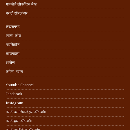
गाजलेले लोकप्रिय लेख
मराठी सॉफ्टवेअर
लेखसंग्रह
व्यक्ती-कोश
महासिटीज
खाद्ययात्रा
आरोग्य
कविता-गझल
Youtube Channel
Facebook
Instagram
मराठी क्लासिफाईड्स डॉट कॉम
मराठीबुक्स डॉट कॉम
मराठी साहित्यिक डॉट कॉम