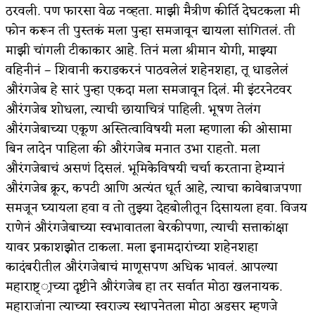
ठरवली. पण फारसा वेळ नव्हता. माझी मैत्रीण कीर्ति देघटकला मी
फोन करून ती पुस्तकं मला पुन्हा समजावून द्यायला सांगितलं. ती
माझी चांगली टीकाकार आहे. तिनं मला श्रीमान योगी, माझ्या
वहिनीनं – शिवानी कराडकरनं पाठवलेलं शहेनशहा, तू धाडलेलं
औरंगजेब हे सारं पुन्हा एकदा मला समजावून दिलं. मी इंटरनेटवर
औरंगजेब शोधला, त्याची छायाचित्रं पाहिली. भूषण तेलंग
औरंगजेबाच्या एकूण अस्तित्वाविषयी मला म्हणाला की ओसामा
बिन लादेन पाहिला की औरंगजेब मनात उभा राहतो. मला
औरंगजेबाचं असणं दिसलं. भूमिकेविषयी चर्चा करताना हेम्यानं
औरंगजेब क्रूर, कपटी आणि अत्यंत धूर्त आहे, त्याचा कावेबाजपणा
समजून घ्यायला हवा व तो तुझ्या देहबोलीतून दिसायला हवा. विजय
राणेनं औरंगजेबाच्या स्वभावातला बेरकीपणा, त्याची सत्ताकांक्षा
यावर प्रकाशझोत टाकला. मला इनामदारांच्या शहेनशहा
कादंबरीतील औरंगजेबाचं माणूसपण अधिक भावलं. आपल्या
महाराष्ट््राच्या दृष्टीने औरंगजेब हा तर सर्वात मोठा खलनायक.
महाराजांना त्याच्या स्वराज्य स्थापनेतला मोठा अडसर म्हणजे