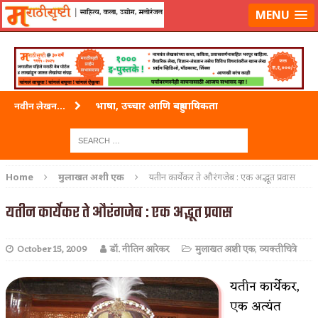
लॉग-इन करा
|
लेखक नोंदणी करा
MENU
भाषा, उच्चार आणि बहुभाषिकता
नवीन लेखन...
वारी विठ्ठलाची
ताम्र – एक अफलातून धातू (COPPER)
Home
मुलाखत अशी एक
यतीन कार्येकर ते औरंगजेब : एक अद्भूत प्रवास
जेव्हा मी आडनांव बदलले
यतीन कार्येकर ते औरंगजेब : एक अद्भूत प्रवास
अशी एक कविता लिहू इच्छिते
October 15, 2009
डॉ. नीतिन आरेकर
मुलाखत अशी एक
,
व्यक्तीचित्रे
पाटलाची विहीर
शपथ
यतीन कार्येकर,
एक अत्यंत
पुस्तके बदलायची आहेत तुम्हाला!