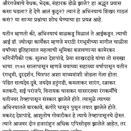
औरंगजेबाचे वेधक, भेदक, संहारक डोळे झाले? हा अद्भूत प्रवास
अपूर्ण कथा
कसा घडला? हे देणे आलं कुठून? त्यानं हे अभिनयाचं शिखर गाठलं
कसं? या सार्‍या प्रश्नांचा शोध घेण्याचा हा प्रयत्न आहे.
बुडीच खटलं – संयुक्त कुटुंब का गरजेचं?
यतीन म्हणतो की, अभिनयाचं बाळकडू मिळालं ते आईकडून. त्याची
आई डॉ. ज्योत्स्ना कार्येकर म्हणजे मराठी रंगभूमीच्या मागील चाळीस
वर्षांच्या इतिहासात महत्वाची भूमिका बजावणार्‍या कामेरकर
भगिनींपैकी एक. सुलभा देशपांडे, प्रेमा साखरदांडे यांचा तो सख्खा
भाचा. १९७२ सालापासून म्हणजे वयाच्या सहाव्या वर्षापासून यतीन
रंगभूमी, दूरदर्शन, चित्रपट अशा माध्यमांशी जोडला गेला होता.
पंडित सत्यदेव दुबे, जयदेव हट्टंगडी, कमलाकर सारंग, रत्नाकर
मतकरी, सई परांजपे, विनायक चासकर यासारख्या रंगकर्मींचे
यतीनवर तेव्हापासून संस्कार झालेले होते. त्यामुळे त्याच्या
अभिनयातले बारकावे, कंगोरे घासून पुसून तयार झालेले होते.
मकरंद देशपांडे, आशुतोष गोवारीकर हे त्याचे तेव्हापासूनचे दोस्त.
त्याने आजवर दोन हजारांहून अधिक एपिसोड्स झालेले आहेत, तर