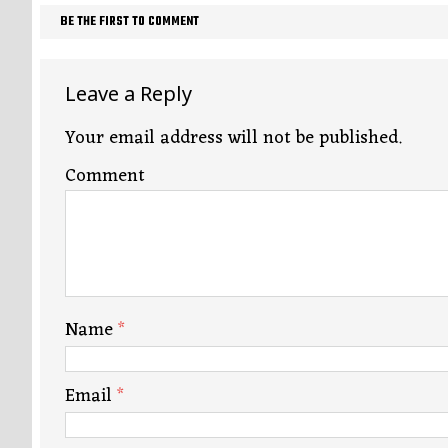
सुवर्ण – झळाळी
अर्थ-वाणिज्य
BE THE FIRST TO COMMENT
‘अर्थ’पूर्ण हास्य
अर्थ-वाणिज्य
अष्टपैलू : खंडू रांगणेकर
क्रिकेट
Leave a Reply
अपूर्ण कथा
कथा
Your email address will not be published.
Comment
बुडीच खटलं – संयुक्त कुटुंब का गरजेचं?
विशेष लेख
Name
*
Email
*