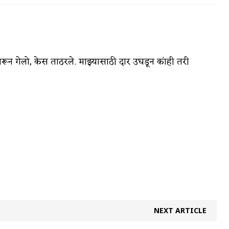
न गेलो, केस ताठरले. माझ्यासाठी दार उघडून कांही तरी
वात्रटिका
टिका
 जोशी
युवा-विश्व
आरोग्य
विशेष
NEXT ARTICLE