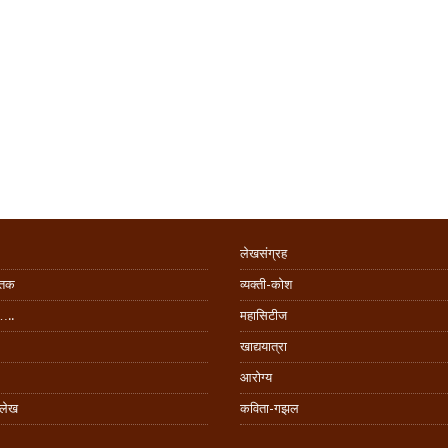
लेखसंग्रह
िंतक
व्यक्ती-कोश
…..
महासिटीज
खाद्ययात्रा
आरोग्य
 लेख
कविता-गझल