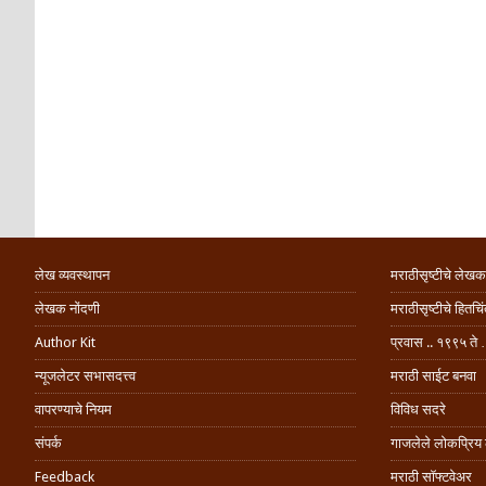
लेख व्यवस्थापन
मराठीसृष्टीचे लेखक
लेखक नोंदणी
मराठीसृष्टीचे हितच
Author Kit
प्रवास .. १९९५ ते 
न्यूजलेटर सभासदत्त्व
मराठी साईट बनवा
वापरण्याचे नियम
विविध सदरे
संपर्क
गाजलेले लोकप्रिय
Feedback
मराठी सॉफ्टवेअर