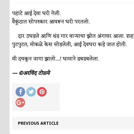
पाटलाची विहीर
कविता-गझल-चारोळी-वात्रटिका
पहाटे आई देवा घरी गेली.
वैकुंठात सोपस्कार आवरून घरी परतलो.
शपथ
कविता-गझल-चारोळी-वात्रटिका
पुस्तके बदलायची आहेत तुम्हाला!
दार उघडले आणि थंड गार वाऱ्याचा झोत अंगावर आला. शहारू
कविता-गझल-चारोळी-
पुटपुटत, मोकळे केस सोडलेली, आई देवघरा कड़े जात होती.
किती घोषणांचा पाऊस होता
कविता-गझल-चारोळी-वात्र
मी दचकून जागा झालो…! घामाने डबडबलेला.
कसं हुईन तं हू माय…
परिचय आणि परिक्षणे
— ©अरविंद टोळ्ये
काळजाचे प्रेत
कविता-गझल-चारोळी-वात्रटिका
चमकदार चांदी
अर्थ-वाणिज्य
आदिवासींचा डॉक्टर, समाजसेवेचा ध्यास : डॉ. राहुल
डेंग्यू: ताप उतरला म्हणजे धोका टळला असे नाही!
४ जुलै – इतिहासात घडलेल्या महत्त्वाच्या घटना
दिन
PREVIOUS ARTICLE