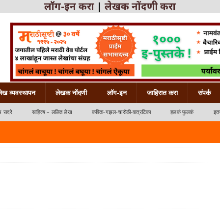
लॉग-इन करा
|
लेखक नोंदणी करा
लेख व्यवस्थापन
लेखक नोंदणी
लॉग-इन
जाहिरात करा
संपर्क
ध सदरे
साहित्य – ललित लेख
कविता-गझल-चारोळी-वात्रटिका
हलकं फुलकं
इतर
्रटिका