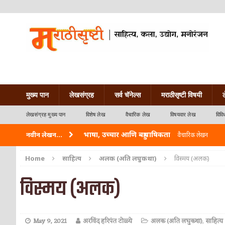
मुख्य पान
लेखसंग्रह
सर्व चॅनेल्स
मराठीसृष्टी विषयी
लेखसंग्रह मुख्य पान
विशेष लेख
वैचारिक लेख
विषयवार लेख
विवि
भाषा, उच्चार आणि बहुभाषिकता
नवीन लेखन...
वैचारिक लेखन
वारी विठ्ठलाची
कविता-गझल-चारोळी-वात्रटिका
Home
साहित्य
अलक (अति लघुकथा)
विस्मय (अलक)
ताम्र – एक अफलातून धातू (COPPER)
आयुर्वेद
विस्मय (अलक)
जेव्हा मी आडनांव बदलले
वैचारिक लेखन
अशी एक कविता लिहू इच्छिते
कविता-गझल-चारोळी-वात
May 9, 2021
अरविंद हरिपंत टोळ्ये
अलक (अति लघुकथा)
,
साहित्य