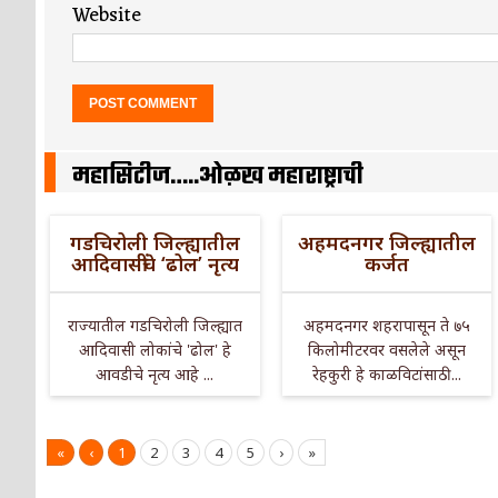
Website
महासिटीज…..ओळख महाराष्ट्राची
गडचिरोली जिल्ह्यातील
अहमदनगर जिल्ह्यातील
आदिवासींचे ‘ढोल’ नृत्य
कर्जत
राज्यातील गडचिरोली जिल्ह्यात
अहमदनगर शहरापासून ते ७५
आदिवासी लोकांचे 'ढोल' हे
किलोमीटरवर वसलेले असून
आवडीचे नृत्य आहे ...
रेहकुरी हे काळविटांसाठी ...
«
‹
1
2
3
4
5
›
»