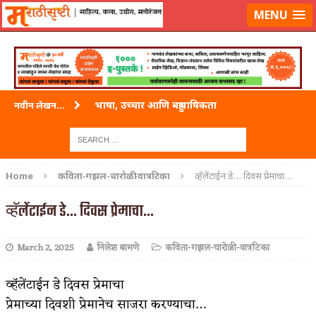
लॉग-इन करा
|
लेखक नोंदणी करा
MENU
भाषा, उच्चार आणि बहुभाषिकता
नवीन लेखन...
वारी विठ्ठलाची
ताम्र – एक अफलातून धातू (COPPER)
Home
कविता-गझल-चारोळी-वात्रटिका
व्हॅलेंटाईन डे… दिवस प्रेमाचा…
जेव्हा मी आडनांव बदलले
व्हॅलेंटाईन डे… दिवस प्रेमाचा…
अशी एक कविता लिहू इच्छिते
March 2, 2025
निलेश बामणे
कविता-गझल-चारोळी-वात्रटिका
पाटलाची विहीर
शपथ
व्हॅलेंटाईन डे दिवस प्रेमाचा
प्रेमाच्या दिवशी प्रेमानेच साजरा करण्याचा…
पुस्तके बदलायची आहेत तुम्हाला!