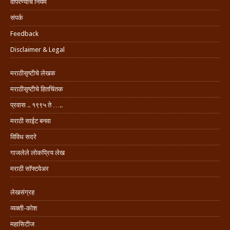
वापरण्याचे नियम
संपर्क
Feedback
Disclaimer & Legal
मराठीसृष्टीचे लेखक
मराठीसृष्टीचे हितचिंतक
प्रवास .. १९९५ ते …..
मराठी साईट बनवा
विविध सदरे
गाजलेले लोकप्रिय लेख
मराठी सॉफ्टवेअर
लेखसंग्रह
व्यक्ती-कोश
महासिटीज