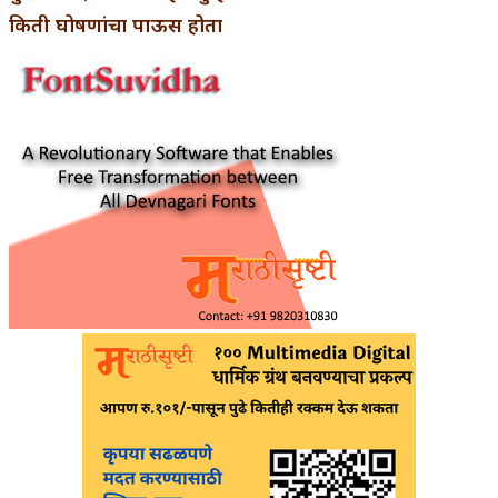
किती घोषणांचा पाऊस होता