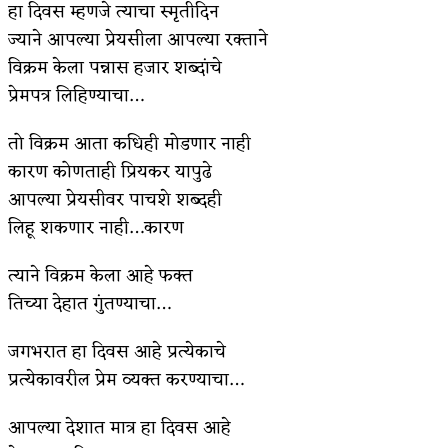
हा दिवस म्हणजे त्याचा स्मृतीदिन
किती घोषणांचा पाऊस होता
ज्याने आपल्या प्रेयसीला आपल्या रक्ताने
विक्रम केला पन्नास हजार शब्दांचे
कसं हुईन तं हू माय…
प्रेमपत्र लिहिण्याचा…
काळजाचे प्रेत
तो विक्रम आता कधिही मोडणार नाही
चमकदार चांदी
कारण कोणताही प्रियकर यापुढे
आदिवासींचा डॉक्टर, समाजसेवेचा ध्यास : डॉ. राहुल
आपल्या प्रेयसीवर पाचशे शब्दही
लिहू शकणार नाही…कारण
जोशी
त्याने विक्रम केला आहे फक्त
डेंग्यू: ताप उतरला म्हणजे धोका टळला असे नाही!
तिच्या देहात गुंतण्याचा…
४ जुलै – इतिहासात घडलेल्या महत्त्वाच्या घटना
जगभरात हा दिवस आहे प्रत्येकाचे
सुवर्ण – झळाळी
प्रत्येकावरील प्रेम व्यक्त करण्याचा…
‘अर्थ’पूर्ण हास्य
आपल्या देशात मात्र हा दिवस आहे
अष्टपैलू : खंडू रांगणेकर