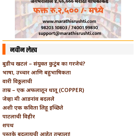
नवीन लेख
बुडीच खटलं – संयुक्त कुटुंब का गरजेचं?
भाषा, उच्चार आणि बहुभाषिकता
वारी विठ्ठलाची
ताम्र – एक अफलातून धातू (COPPER)
जेव्हा मी आडनांव बदलले
अशी एक कविता लिहू इच्छिते
पाटलाची विहीर
शपथ
पुस्तके बदलायची आहेत तुम्हाला!