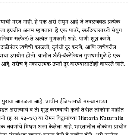
चयाची गरज नाही. हे एक असे संयुग आहे जे जवळजवळ प्रत्येक
 इंग्रजीत अलम म्हणतात. हे एक पांढरे, स्फटिकासारखे संयुग
वात्रटिका
नियम सल्फेट) ते अत्यंत गुणकारी आहे. पाणी शुद्ध करणे,
दाढीनंतर त्वचेची काळजी, दुर्गंधी दूर करणे, आणि त्वचेवरील
टिका
ाचा उपयोग होतो. यातील अँटी-बॅक्टेरियल गुणधर्मांमुळे हे एक
 आहे, तसेच हे नकारात्मक ऊर्जा दूर करण्यासाठीही वापरले जाते.
 जोशी
युवा-विश्व
पुरावा आढळला आहे. प्राचीन ईजिप्तमध्ये मरूद्यानाच्या
डत असल्याचे व ती शुद्ध करण्याची कृती तेथील लोकांना माहीत
आरोग्य
प्लिनी (इ. स. २३–७९) या रोमन विद्वानांच्या Historia Naturalis
विशेष
 अनेक लवणांचे मिश्रण असा केलेला आहे. भारतातील लोकांना प्राचीन