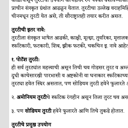
काळापासून तुरटीचा उपयोग कापडावर रंग पक्का बसविण्याकरिता
सुवर्ण – झळाळी
अर्थ-वाणिज्य
प्राचीन संस्कृत ग्रंथांत आढळून येतात. तुरटीचा उल्लेख वराहमि
‘अर्थ’पूर्ण हास्य
अर्थ-वाणिज्य
चीनमधून तुरटी येत असे, ती सौराष्ट्रातही तयार करीत असत.
अष्टपैलू : खंडू रांगणेकर
क्रिकेट
तुरटीची इतर नावे:
तुरटीला संस्कृत भाषेत आढकी, काक्षी, मूत्स्ना, तुवरिका, मृत्त
अपूर्ण कथा
कथा
स्फटिकारी, फटकारी, शिब, झीक फटकी, चकचिन इ. नावे आहे
बुडीच खटलं – संयुक्त कुटुंब का गरजेचं?
विशेष लेख
१. पोटॅश तुरटी:
ही सर्व तुरट्यांत महत्त्वाची असून तिची चव गोडसर तुरट व अ
दुधी काचेसारखी पारभासी व अष्टकोनी वा घनाकार स्फटिकाच्या 
तुरट्या हवेत स्थिर असतात, पण सोडियम तुरटी हवेने फुलारते
२.
अमोनियम तुरटी
चे स्फटिक रंगहीन असून तिला तुरट चव अस
३. पण
सोडियम तुरटी
हवेने फुलारते आणि तिचे तुकडे होतात.
तुरटीचे प्रमुख उपयोग