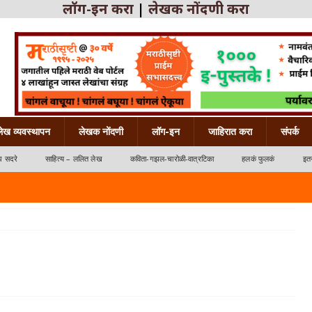
लॉग-इन करा
|
लेखक नोंदणी करा
लेख व्यवस्थापन
लेखक नोंदणी
लॉग-इन
जाहिरात करा
संपर्क
ध सदरे
साहित्य – ललित लेख
कविता-गझल-चारोळी-वात्रटिका
हलकं फुलकं
इतर
्रटिका