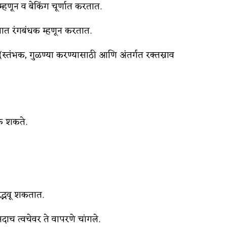
्हणून व बेकिंग चूर्णात करतात.
गात रंगबंधक म्हणून करतात.
्तंभक, गुळण्या करण्यासाठी आणि अंतर्गत रक्तस्राव
ऊ शकते.
द्भवू शकतात.
ाच त्वचेवर ते वापरणे चांगले.