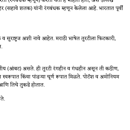
 (रंगबंधक म्हणून) करता येतो हे माहीत होते, असे उल्लेख
हिर (सहावे शतक) यांनी रंगबंधक म्हणून केलेला आहे. भारतात पूर्वी
ालक व सुराष्ट्रज अशी नावे आहेत. मराठी भाषेत तुरटीला फिटकारी,
त.
म्लीय (आंबट) असते. ही तुरटी रंगहीन व गंधहीन असून ती कठीण,
स्वरूपात किंवा पांढऱ्या चूर्ण रूपात मिळते. पोटॅश व अमोनियम
 आणि तिचे तुकडे होतात.
ते.