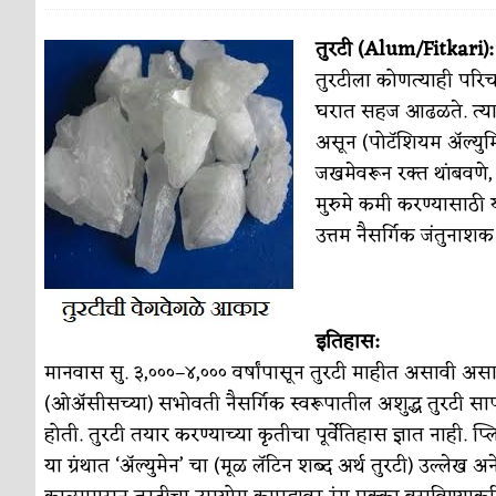
पाटलाची विहीर
कविता-गझल-चारोळी-वात्रटिका
तुरटी (Alum/Fitkari):
तुरटीला कोणत्याही परि
शपथ
कविता-गझल-चारोळी-वात्रटिका
घरात सहज आढळते. त्याला
पुस्तके बदलायची आहेत तुम्हाला!
कविता-गझल-चारोळी-
असून (पोटॅशियम ॲल्युमि
जखमेवरून रक्त थांबवणे, 
किती घोषणांचा पाऊस होता
कविता-गझल-चारोळी-वात्र
मुरुमे कमी करण्यासाठी य
कसं हुईन तं हू माय…
परिचय आणि परिक्षणे
उत्तम नैसर्गिक जंतुनाशक
काळजाचे प्रेत
कविता-गझल-चारोळी-वात्रटिका
चमकदार चांदी
अर्थ-वाणिज्य
इतिहास:
आदिवासींचा डॉक्टर, समाजसेवेचा ध्यास : डॉ. राहुल
मानवास सु. ३,०००–४,००० वर्षांपासून तुरटी माहीत असावी असा 
(ओॲसीसच्या) सभोवती नैसर्गिक स्वरूपातील अशुद्ध तुरटी साप
डेंग्यू: ताप उतरला म्हणजे धोका टळला असे नाही!
होती. तुरटी तयार करण्याच्या कृतीचा पूर्वेतिहास ज्ञात नाही. 
४ जुलै – इतिहासात घडलेल्या महत्त्वाच्या घटना
दिन
या ग्रंथात ‘ॲल्युमेन’ चा (मूळ लॅटिन शब्द अर्थ तुरटी) उल्लेख