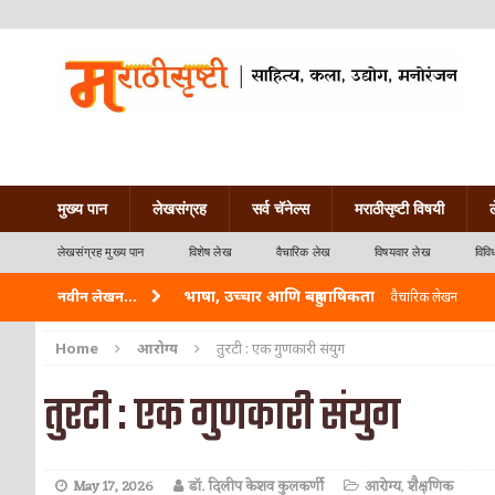
मुख्य पान
लेखसंग्रह
सर्व चॅनेल्स
मराठीसृष्टी विषयी
लेखसंग्रह मुख्य पान
विशेष लेख
वैचारिक लेख
विषयवार लेख
विवि
भाषा, उच्चार आणि बहुभाषिकता
नवीन लेखन...
वैचारिक लेखन
वारी विठ्ठलाची
कविता-गझल-चारोळी-वात्रटिका
Home
आरोग्य
तुरटी : एक गुणकारी संयुग
ताम्र – एक अफलातून धातू (COPPER)
आयुर्वेद
तुरटी : एक गुणकारी संयुग
जेव्हा मी आडनांव बदलले
वैचारिक लेखन
अशी एक कविता लिहू इच्छिते
कविता-गझल-चारोळी-वात
May 17, 2026
डॉ. दिलीप केशव कुलकर्णी
आरोग्य
,
शैक्षणिक