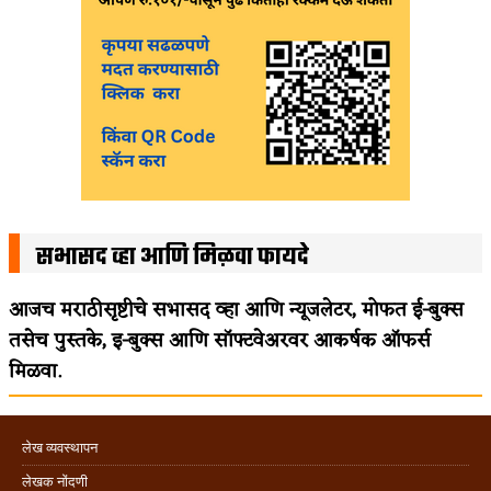
सभासद व्हा आणि मिळवा फायदे
आजच मराठीसृष्टीचे सभासद व्हा आणि न्यूजलेटर, मोफत ई-बुक्स
तसेच पुस्तके, इ-बुक्स आणि सॉफ्टवेअरवर आकर्षक ऑफर्स
मिळवा.
लेख व्यवस्थापन
लेखक नोंदणी