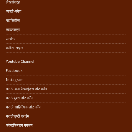
लेखसंग्रह
व्यक्ती-कोश
महासिटीज
खाद्ययात्रा
आरोग्य
कविता-गझल
Youtube Channel
Facebook
Instagram
मराठी क्लासिफाईड्स डॉट कॉम
मराठीबुक्स डॉट कॉम
मराठी साहित्यिक डॉट कॉम
मराठीसृष्टी प्राईम
फॉन्टफ्रिडम गमभन