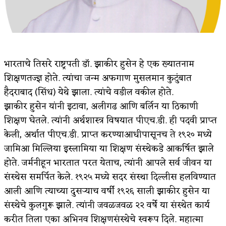
अपूर्ण कथा
बुडीच खटलं – संयुक्त कुटुंब का गरजेचं?
भारताचे तिसरे राष्ट्रपती डॉ. झाकीर हुसेन हे एक ख्यातनाम
शिक्षणतज्ज्ञ होते. त्यांचा जन्म अफगाण मुसलमान कुटुंबात
हैदराबाद (सिंध) येथे झाला. त्यांचे वडील वकील होते.
झाकीर हुसेन यांनी इटावा, अलीगढ आणि बर्लिन या ठिकाणी
शिक्षण घेतले. त्यांनी अर्थशास्त्र विषयात पीएच.डी. ही पदवी प्राप्त
केली, अर्थात पीएच.डी. प्राप्त करण्याआधीपासूनच ते १९२० मध्ये
जामिआ मिल्लिया इस्लामिया या शिक्षण संस्थेकडे आकर्षित झाले
होते. जर्मनीहून भारतात परत येताच, त्यांनी आपले सर्व जीवन या
संस्थेस समर्पित केले. १९२५ मध्ये सदर संस्था दिल्लीस हलविण्यात
आली आणि त्याच्या दुसऱ्याच वर्षी १९२६ साली झाकीर हुसेन या
संस्थेचे कुलगुरू झाले. त्यांनी जवळजवळ २२ वर्षे या संस्थेत कार्य
करीत तिला एका अभिनव शिक्षणसंस्थेचे स्वरूप दिले. महात्मा