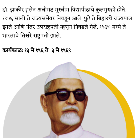
डॉ. झाकीर हुसेन अलीगढ मुस्लीम विद्यापीठाचे कुलगुरूही होते.
किती घोषणांचा पाऊस होता
१९५६ साली ते राज्यसभेवर निवडून आले. पुढे ते बिहारचे राज्यपाल
कसं हुईन तं हू माय…
झाले आणि नंतर उपराष्ट्रपती म्हणून निवडले गेले. १९६७ मध्ये ते
भारताचे तिसरे राष्ट्रपती झाले.
काळजाचे प्रेत
चमकदार चांदी
कार्यकाळ: १३ मे १९६ ते
३ मे १९६९
आदिवासींचा डॉक्टर, समाजसेवेचा ध्यास : डॉ. राहुल
जोशी
डेंग्यू: ताप उतरला म्हणजे धोका टळला असे नाही!
४ जुलै – इतिहासात घडलेल्या महत्त्वाच्या घटना
सुवर्ण – झळाळी
‘अर्थ’पूर्ण हास्य
अष्टपैलू : खंडू रांगणेकर