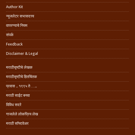
Author Kit
न्यूजलेटर सभासदत्त्व
वापरण्याचे नियम
संपर्क
Feedback
Disclaimer & Legal
मराठीसृष्टीचे लेखक
मराठीसृष्टीचे हितचिंतक
प्रवास .. १९९५ ते …..
मराठी साईट बनवा
विविध सदरे
गाजलेले लोकप्रिय लेख
मराठी सॉफ्टवेअर