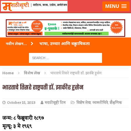
लॉग-इन करा
|
लेखक नोंदणी करा
MENU
भाषा, उच्चार आणि बहुभाषिकता
नवीन लेखन...
वारी विठ्ठलाची
ताम्र – एक अफलातून धातू (COPPER)
Home
विशेष लेख
भारताचे तिसरे राष्ट्रपती डॉ. झाकीर हुसेन
जेव्हा मी आडनांव बदलले
भारताचे तिसरे राष्ट्रपती डॉ. झाकीर हुसेन
अशी एक कविता लिहू इच्छिते
October 15, 2023
मराठीसृष्टी टिम
विशेष लेख
,
व्यक्तीचित्रे
,
शैक्षणिक
पाटलाची विहीर
शपथ
जन्म: ८ फेब्रुवारी १८९७
मृत्यू: ३ मे १९६९
पुस्तके बदलायची आहेत तुम्हाला!