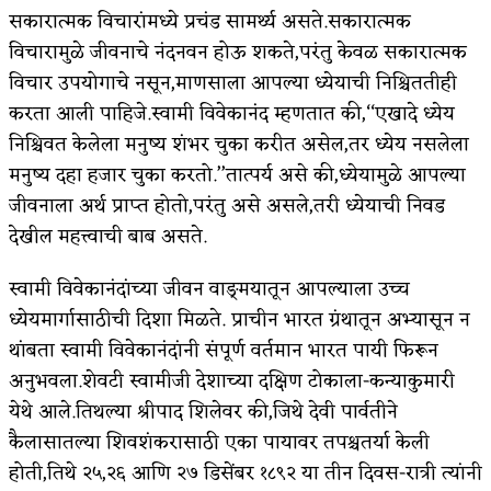
सकारात्मक विचारांमध्ये प्रचंड सामर्थ्य असते.सकारात्मक
विचारामुळे जीवनाचे नंदनवन होऊ शकते,परंतु केवळ सकारात्मक
विचार उपयोगाचे नसून,माणसाला आपल्या ध्येयाची निश्चिततीही
करता आली पाहिजे.स्वामी विवेकानंद म्हणतात की,‘‘एखादे ध्येय
निश्चिवत केलेला मनुष्य शंभर चुका करीत असेल,तर ध्येय नसलेला
मनुष्य दहा हजार चुका करतो.’’तात्पर्य असे की,ध्येयामुळे आपल्या
जीवनाला अर्थ प्राप्त होतो,परंतु असे असले,तरी ध्येयाची निवड
देखील महत्त्वाची बाब असते.
स्वामी विवेकानंदांच्या जीवन वाङ्‌मयातून आपल्याला उच्च
ध्येयमार्गासाठीची दिशा मिळते. प्राचीन भारत ग्रंथातून अभ्यासून न
थांबता स्वामी विवेकानंदांनी संपूर्ण वर्तमान भारत पायी फिरून
अनुभवला.शेवटी स्वामीजी देशाच्या दक्षिण टोकाला-कन्याकुमारी
येथे आले.तिथल्या श्रीपाद शिलेवर की,जिथे देवी पार्वतीने
कैलासातल्या शिवशंकरासाठी एका पायावर तपश्चतर्या केली
होती,तिथे २५,२६ आणि २७ डिसेंबर १८९२ या तीन दिवस-रात्री त्यांनी