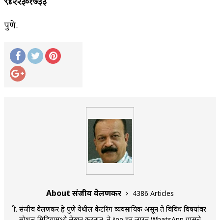
९४२२३०१७३३
पुणे.
About संजीव वेलणकर
4386 Articles
श्री. संजीव वेलणकर हे पुणे येथील केटरिंग व्यवसायिक असून ते विविध विषयांवर
सोशल मिडियामध्ये लेखन करतात. ते १०० हून जास्त WhatsApp ग्रुप्सचे