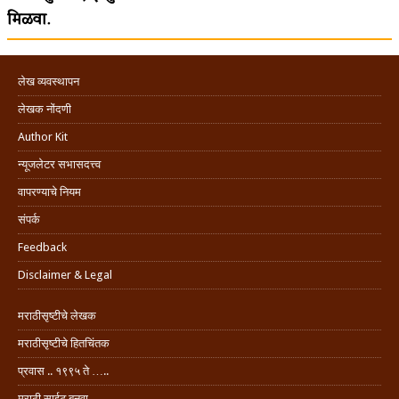
मिळवा.
लेख व्यवस्थापन
लेखक नोंदणी
Author Kit
न्यूजलेटर सभासदत्त्व
वापरण्याचे नियम
संपर्क
Feedback
Disclaimer & Legal
मराठीसृष्टीचे लेखक
मराठीसृष्टीचे हितचिंतक
प्रवास .. १९९५ ते …..
मराठी साईट बनवा