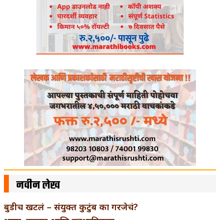
नवीन लेख
बुडीच खटलं – संयुक्त कुटुंब का गरजेचं?