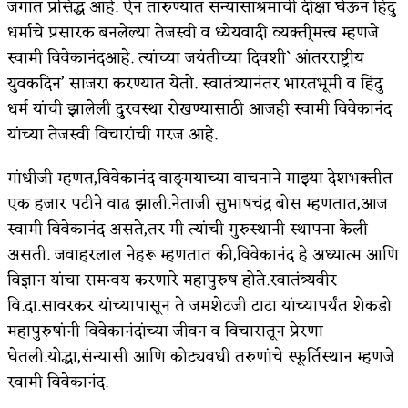
जगात प्रसिद्ध आहे. ऐन तारुण्यात संन्यासाश्रमाची दीक्षा घेऊन हिंदु
धर्माचे प्रसारक बनलेल्या तेजस्वी व ध्येयवादी व्यक्ती्मत्त्व म्हणजे
अपूर्ण कथा
स्वामी विवेकानंदआहे. त्यांच्या जयंतीच्या दिवशी` आंतरराष्ट्रीय
बुडीच खटलं – संयुक्त कुटुंब का गरजेचं?
युवकदिन’ साजरा करण्यात येतो. स्वातंत्र्यानंतर भारतभूमी व हिंदु
धर्म यांची झालेली दुरवस्था रोखण्यासाठी आजही स्वामी विवेकानंद
यांच्या तेजस्वी विचारांची गरज आहे.
गांधीजी म्हणत,विवेकानंद वाङ्‌मयाच्या वाचनाने माझ्या देशभक्तीत
एक हजार पटीने वाढ झाली.नेताजी सुभाषचंद्र बोस म्हणतात,आज
स्वामी विवेकानंद असते,तर मी त्यांची गुरुस्थानी स्थापना केली
असती. जवाहरलाल नेहरू म्हणतात की,विवेकानंद हे अध्यात्म आणि
विज्ञान यांचा समन्वय करणारे महापुरुष होते.स्वातंत्र्यवीर
वि.दा.सावरकर यांच्यापासून ते जमशेटजी टाटा यांच्यापर्यंत शेकडो
महापुरुषांनी विवेकानंदांच्या जीवन व विचारातून प्रेरणा
घेतली.योद्धा,संन्यासी आणि कोट्यवधी तरुणांचे स्फूर्तिस्थान म्हणजे
स्वामी विवेकानंद.