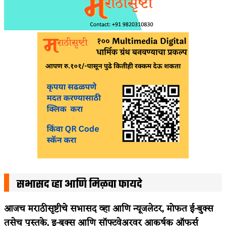
सभासद व्हा आणि मिळवा फायदे
आजच मराठीसृष्टीचे सभासद व्हा आणि न्यूजलेटर, मोफत ई-बुक्स
तसेच पुस्तके, इ-बुक्स आणि सॉफ्टवेअरवर आकर्षक ऑफर्स