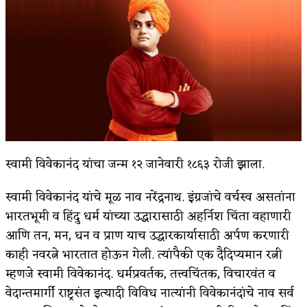
किती घोषणांचा पाऊस होता
कसं हुईन तं हू माय…
काळजाचे प्रेत
चमकदार चांदी
आदिवासींचा डॉक्टर, समाजसेवेचा ध्यास : डॉ. राहुल
जोशी
स्वामी विवेकानंद यांचा जन्म १२ जानेवारी १८६३ रोजी झाला.
डेंग्यू: ताप उतरला म्हणजे धोका टळला असे नाही!
स्वामी विवेकानंद यांचे मूळ नाव नरेंद्रनाथ. इंग्रजांचे वर्चस्व असतांना
भारतभूमी व हिंदु धर्म यांच्या उद्धारासाठी अहर्निश चिंता वहाणारी
४ जुलै – इतिहासात घडलेल्या महत्त्वाच्या घटना
आणि तन, मन, धन व प्राण याच उद्धारकार्यासाठी अर्पण करणारी
सुवर्ण – झळाळी
काही नवरत्ने भारतात होऊन गेली. त्यांपैकी एक दैदिप्यमान रत्नी
म्हणजे स्वामी विवेकानंद. धर्मप्रवर्तक, तत्त्वचिंतक, विचारवंत व
‘अर्थ’पूर्ण हास्य
वेदान्तमार्गी राष्ट्रसंत इत्यादी विविध नात्यांनी विवेकानंदांचे नाव सर्व
अष्टपैलू : खंडू रांगणेकर