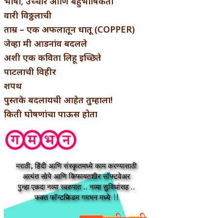
भाषा, उच्चार आणि बहुभाषिकता
वारी विठ्ठलाची
ताम्र – एक अफलातून धातू (COPPER)
जेव्हा मी आडनांव बदलले
अशी एक कविता लिहू इच्छिते
पाटलाची विहीर
शपथ
पुस्तके बदलायची आहेत तुम्हाला!
किती घोषणांचा पाऊस होता