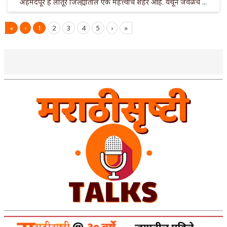
अहमदपूर हे लातूर जिल्ह्यातील एक महत्त्वाचे शहर आहे. येथून जवळच ...
«
‹
1
2
3
4
5
›
»