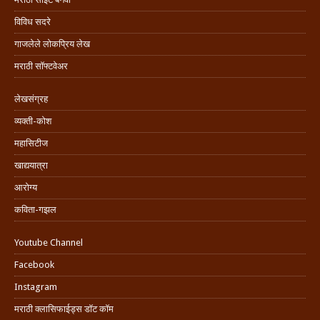
विविध सदरे
गाजलेले लोकप्रिय लेख
मराठी सॉफ्टवेअर
लेखसंग्रह
व्यक्ती-कोश
महासिटीज
खाद्ययात्रा
आरोग्य
कविता-गझल
Youtube Channel
Facebook
Instagram
मराठी क्लासिफाईड्स डॉट कॉम