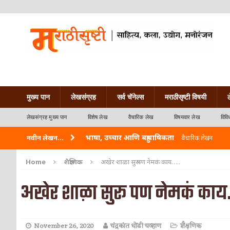
मुख्य पान
लेखसंग्रह
सर्व चॅनेल्स
मराठीसृष्टी विषयी
लेखसंग्रह मुख्य पान
विशेष लेख
वैचारिक लेख
विषयवार लेख
विवि
भाषा, उच्चार आणि बहुभाषिकता
नवीन लेखन...
वैचारिक लेखन
वारी विठ्ठलाची
कविता-गझल-चारोळी-वात्रटिका
Home
शैक्षणिक
अखेर शाळा सुरू पण नेमकं काय…..
ताम्र – एक अफलातून धातू (COPPER)
आयुर्वेद
अखेर शाळा सुरू पण नेमकं काय
जेव्हा मी आडनांव बदलले
वैचारिक लेखन
अशी एक कविता लिहू इच्छिते
कविता-गझल-चारोळी-वात
November 26, 2020
चंद्रकांत धोंडी चव्हाण
शैक्षणिक