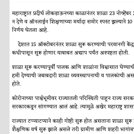
पाटलाची विहीर
कविता-गझल-चारोळी-वात्रटिका
महाराष्ट्रात प्रदीर्घ लोकडाऊनच्या काळानंतर शाळा 23 नोव्हेंबर
न देणे व ऑनलाईन शिक्षणाच्या मर्यादा समोर स्पस्ट झल्याने 1
शपथ
कविता-गझल-चारोळी-वात्रटिका
निर्णय घेतला आहे.
पुस्तके बदलायची आहेत तुम्हाला!
कविता-गझल-चारोळी-
देशात 15 ऑक्टोबरनंतर शाळा सुरू करण्याची परवानगी केंद्
किती घोषणांचा पाऊस होता
कविता-गझल-चारोळी-वात्र
कधीपासून सुरू होणार याबाबत अद्याप पर्यंत अस्पष्टता होती.
कसं हुईन तं हू माय…
परिचय आणि परिक्षणे
शाळा सुरू करण्यापूर्वी पालक आणि शाळांना विश्वासात घेण्याची सू
काळजाचे प्रेत
कविता-गझल-चारोळी-वात्रटिका
हमी देण्याची जबाबदारी शाळा व्यवस्थापनाची व पालकांची असल्याच
होते.
चमकदार चांदी
अर्थ-वाणिज्य
कोरोनाच्या पार्श्वभूमीवर राज्यातली परिस्थिती पाहून राज्य सरक
आदिवासींचा डॉक्टर, समाजसेवेचा ध्यास : डॉ. राहुल
सरकारकडून सांगण्यात आलं आहे. त्यामुळे अखेर महाराष्ट्र शासन
डेंग्यू: ताप उतरला म्हणजे धोका टळला असे नाही!
राज्यात टप्प्याटप्याने काही गोष्टी सुरू होत असताना शाळा सुर
४ जुलै – इतिहासात घडलेल्या महत्त्वाच्या घटना
दिन
शैक्षणिक वर्ष सुरू झाले असले तरी ग्रामीण आणि शहरी भागांमध