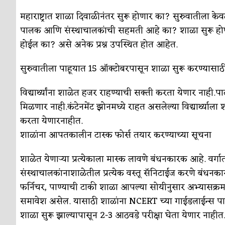
सुवर्ण – झळाळी
अर्थ-वाणिज्य
महाराष्ट्रात शाळा दिवाळीनंतर सुरू होणार का? सुरुवातीला क
‘अर्थ’पूर्ण हास्य
अर्थ-वाणिज्य
पालक आणि संस्थाचालकांची सहमती आहे का? शाळा सुरू होण्या
होईल का? असे अनेक प्रश्न उपस्थित होत आहेत.
अष्टपैलू : खंडू रांगणेकर
क्रिकेट
अपूर्ण कथा
कथा
सुरुवातीला पाहूयात 15 ऑक्टोबरपासून शाळा सुरू करण्यासाठी क
बुडीच खटलं – संयुक्त कुटुंब का गरजेचं?
विशेष लेख
विद्यार्थ्यांना शाळेत हजर राहण्याची सक्ती करता येणार नाही.प
मिळणार नाही.कंटेनमेंट झोनमध्ये राहत असलेल्या विद्यार्थ्याल
करता येणारनाहीत.
शाळांना आपतकालीन टास्क फोर्स तयार करण्याच्या सूचना
शाळेत येणाऱ्या प्रत्येकाला मास्क लावणे बंधनकारक आहे. वर्गात 
संस्थाचालकांनाशाळेतील प्रत्येक वस्तू सॅनिटाईज करणे बंधनक
फर्निचर, पाण्याची टाकी शाळा आपल्या सोयीनुसार अभ्यासक्रम 
समावेश असेल. यासाठी शाळांना NCERT च्या गाईडलाईन्स पा
शाळा सुरू झाल्यापासून 2-3 आठवडे परीक्षा घेता येणार नाहीत