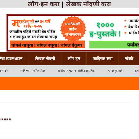
लॉग-इन करा
|
लेखक नोंदणी करा
लेख व्यवस्थापन
लेखक नोंदणी
लॉग-इन
जाहिरात करा
संपर्क
ध सदरे
साहित्य – ललित लेख
कविता-गझल-चारोळी-वात्रटिका
हलकं फुलकं
इतर
…..
्रटिका