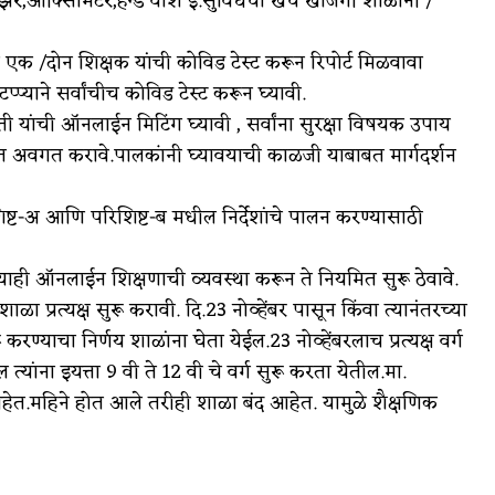
र,ऑक्सिमिटर,हॅन्ड वॉश इ.सुविधेचा खर्च खाजगी शाळांनी /
एक /दोन शिक्षक यांची कोविड टेस्ट करून रिपोर्ट मिळवावा
्प्याने सर्वांचीच कोविड टेस्ट करून घ्यावी.
यांची ऑनलाईन मिटिंग घ्यावी , सर्वांना सुरक्षा विषयक उपाय
बत अवगत करावे.पालकांनी घ्यावयाची काळजी याबाबत मार्गदर्शन
िशिष्ट-अ आणि परिशिष्ट-ब मधील निर्देशांचे पालन करण्यासाठी
ांच्याही ऑनलाईन शिक्षणाची व्यवस्था करून ते नियमित सुरू ठेवावे.
ा प्रत्यक्ष सुरू करावी. दि.23 नोव्हेंबर पासून किंवा त्यानंतरच्या
करण्याचा निर्णय शाळांना घेता येईल.23 नोव्हेंबरलाच प्रत्यक्ष वर्ग
्यांना इयत्ता 9 वी ते 12 वी चे वर्ग सुरू करता येतील.मा.
 आहेत.महिने होत आले तरीही शाळा बंद आहेत. यामुळे शैक्षणिक