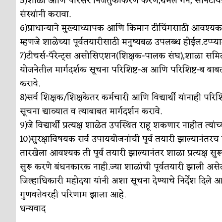
5)शाळा आणि परिसर निर्जंतुकीकरण करणे,थर्मल गन, सॅनिटायझ
संस्थांनी करावा.
6)प्राधान्याने मुख्याध्यापक आणि किमान टीचिंगसाठी आवश्यक 
म्हणजे शाळेच्या पूर्वतयारीसाठी मनुष्यबळ उपलब्ध होईल.टप्प्याटप
7)टीचर्स-पॅरेन्ट्स असोसिएशन(शिक्षक-पालक संघ),शाळा समिती 
योजनेतील मार्गदर्शक सूचना परिशिष्ट-अ आणि परिशिष्ट-ब बा
करावे.
8)सर्व शिक्षक/शिक्षकेतर कर्मचारी आणि विद्यार्थी यांनाही पर
सूचना द्याव्यात व त्याबाबत मार्गदर्शन करावे.
9)जे विद्यार्थी प्रत्यक्ष शाळेत उपस्थित राहू शकणार नाहीत त्य
10)सुरक्षाविषयक सर्व उपाययोजनांची पूर्व तयारी झाल्यानंतरच शाळ
तारखेला आवश्यक ती पूर्व तयारी झाल्यानंतर शाळा प्रत्यक्ष सुरू 
सुरू करणे बंधनकारक नाही.ज्या शाळांची पूर्वतयारी झाली असेल त
जिल्हाधिकारी महोदया यांनी अशा सूचना देण्याचे निर्देश दिले
गुणवत्तेवरही परिणाम झाला आहे.
धन्यवाद