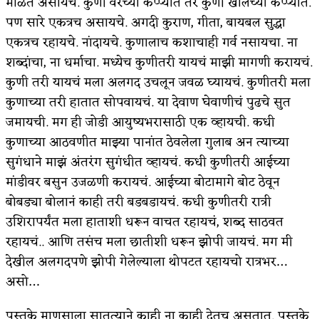
माळेत असायचे. कुणी वरच्या कप्प्यात तर कुणी खालच्या कप्प्यात.
पण सारे एकत्रच असायचे. अगदी कुराण, गीता, बायबल सुद्धा
अपूर्ण कथा
एकत्रच रहायचे. नांदायचे. कुणालाच कशाचाही गर्व नसायचा. ना
बुडीच खटलं – संयुक्त कुटुंब का गरजेचं?
शब्दांचा, ना धर्माचा. मध्येच कुणीतरी यायचं माझी मागणी करायचं.
कुणी तरी यायचं मला अलगद उचलून जवळ घ्यायचं. कुणीतरी मला
कुणाच्या तरी हातात सोपवायचं. या देवाण घेवाणीचं पुढचे सुत
जमायची. मग ही जोडी आयुष्यभरासाठी एक व्हायची. कधी
कुणाच्या आठवणीत माझ्या पानांत ठेवलेला गुलाब अन त्याच्या
सुगंधाने माझं अंतरंग सुगंधीत व्हायचं. कधी कुणीतरी आईच्या
मांडीवर बसुन उजळणी करायचं. आईच्या बोटामागे बोट ठेवून
बोबड्या बोलानं काही तरी बडबडायचं. कधी कुणीतरी रात्री
उशिरापर्यंत मला हाताशी धरून वाचत रहायचं, शब्द साठवत
रहायचं.. आणि तसंच मला छातीशी धरून झोपी जायचं. मग मी
देखील अलगदपणे झोपी गेलेल्याला थोपटत रहायचो रात्रभर…
असो…
पुस्तके माणसाला सातत्याने काही ना काही देतच असतात. पुस्तके