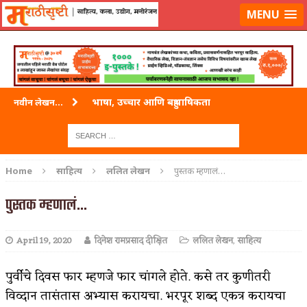
लॉग-इन करा
|
लेखक नोंदणी करा
MENU
भाषा, उच्चार आणि बहुभाषिकता
नवीन लेखन...
वारी विठ्ठलाची
ताम्र – एक अफलातून धातू (COPPER)
Home
साहित्य
ललित लेखन
पुस्तक म्हणालं…
जेव्हा मी आडनांव बदलले
पुस्तक म्हणालं…
अशी एक कविता लिहू इच्छिते
April 19, 2020
दिनेश रामप्रसाद दीक्षित
ललित लेखन
,
साहित्य
पाटलाची विहीर
शपथ
पुर्वीचे दिवस फार म्हणजे फार चांगले होते. कसे तर कुणीतरी
विव्दान तासंतास अभ्यास करायचा. भरपूर शब्द एकत्र करायचा
पुस्तके बदलायची आहेत तुम्हाला!