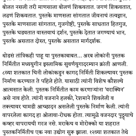
बोलत नसली तरी माणसाला बोलणं शिकवतात. जगणं शिकवतात,
लढणं शिकवतात. पुस्तके माणसला सांगतात जीवनाचं तत्वज्ञान,
पुस्तके माणसाला सांगतात, गुजगोष्टी, पुस्तके साधतात हितगुज,
पुस्तके घडवतात वास्तवाचं दर्शन, पुस्तके देतात जगण्याचं भान,
पुस्तके असतात दोस्त, पुस्तके असतात मार्गदर्शक.
थोडसं तांत्रिकही पाहू या पुस्तकाबाबत… अरब लोकांनी पुस्तक
निर्मितीत मध्ययुगीन इस्लामिक सुवर्णयुगादरम्यान क्रांती आणली.
८व्या शतकात चिनी लोकांकडुन कागद निर्मिती शिकल्यावर पुस्तक
निर्माण करण्यात ते पहिले होते. यासाठी त्यांनी विशेष कौशल्ये
आत्मसात केली. पुस्तक निर्मितीत काम करणाऱ्यांना ‘वराक्विन’
असे नाव होते. त्यांनी वजनाने हलकी, रेशमाने शिवलेली व
तक्त्यावर चामडी आच्छादन असलेली पुस्तके निर्माण केली. त्यांनी
वापरलेला कागद हा ओलावा-रोधक होता. त्यामुळे वजनदार पुठ्ठ्याचे
कव्हर वापरायची गरज नसे. मराकेच व मोरोक्को या शहरात
पुस्तकनिर्मितीच एक नवा उद्योग सुरू झाला. १२व्या शतकात तेथे