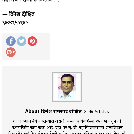
— दिनेश दीक्षित
९४०४९५५२४५
About दिनेश रामप्रसाद दीक्षित
46 Articles
मी जळगाव येथे वास्तव्यास असतो. जळगाव येथे गेल्या २५ वर्षापासून मी
पत्रकारितेत कार्य करत आहे. दहा वर्ष मु. जे. महाविद्यालयाच्या जर्नालिझम
डिपार्टमेंटमध्ये गेस्ट लेक्चर घेतले आहेत. मला सामाजिक कार्यात भाग घेण्याची