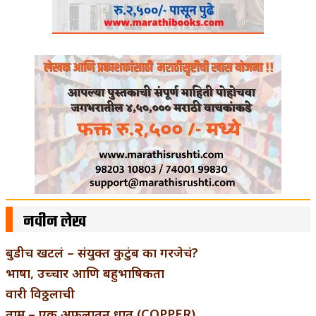
नवीन लेख
बुडीच खटलं – संयुक्त कुटुंब का गरजेचं?
भाषा, उच्चार आणि बहुभाषिकता
वारी विठ्ठलाची
ताम्र – एक अफलातून धातू (COPPER)