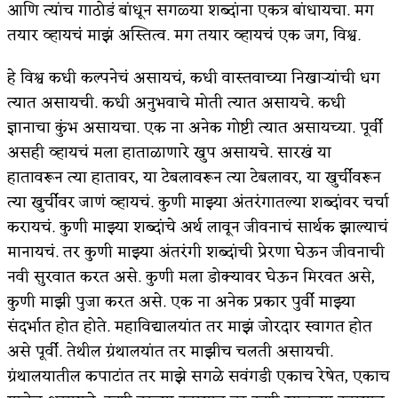
आणि त्यांच गाठोडं बांधून सगळ्या शब्दांना एकत्र बांधायचा. मग
किती घोषणांचा पाऊस होता
तयार व्हायचं माझं अस्तित्व. मग तयार व्हायचं एक जग, विश्व.
कसं हुईन तं हू माय…
हे विश्व कधी कल्पनेचं असायचं, कधी वास्तवाच्या निखाऱ्यांची धग
त्यात असायची. कधी अनुभवाचे मोती त्यात असायचे. कधी
काळजाचे प्रेत
ज्ञानाचा कुंभ असायचा. एक ना अनेक गोष्टी त्यात असायच्या. पूर्वी
चमकदार चांदी
असही व्हायचं मला हाताळाणारे खुप असायचे. सारखं या
आदिवासींचा डॉक्टर, समाजसेवेचा ध्यास : डॉ. राहुल
हातावरून त्या हातावर, या टेबलावरून त्या टेबलावर, या खुर्चीवरून
त्या खुर्चीवर जाणं व्हायचं. कुणी माझ्या अंतरंगातल्या शब्दांवर चर्चा
जोशी
करायचं. कुणी माझ्या शब्दांचे अर्थ लावून जीवनाचं सार्थक झाल्याचं
डेंग्यू: ताप उतरला म्हणजे धोका टळला असे नाही!
मानायचं. तर कुणी माझ्या अंतरंगी शब्दांची प्रेरणा घेऊन जीवनाची
नवी सुरवात करत असे. कुणी मला डोक्यावर घेऊन मिरवत असे,
४ जुलै – इतिहासात घडलेल्या महत्त्वाच्या घटना
कुणी माझी पुजा करत असे. एक ना अनेक प्रकार पुर्वी माझ्या
सुवर्ण – झळाळी
संदर्भात होत होते. महाविद्यालयांत तर माझं जोरदार स्वागत होत
असे पूर्वी. तेथील ग्रंथालयांत तर माझीच चलती असायची.
‘अर्थ’पूर्ण हास्य
ग्रंथालयातील कपाटांत तर माझे सगळे सवंगडी एकाच रेषेत, एकाच
अष्टपैलू : खंडू रांगणेकर