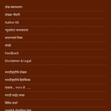
लेख व्यवस्थापन
लेखक नोंदणी
Author Kit
न्यूजलेटर सभासदत्त्व
वापरण्याचे नियम
संपर्क
Feedback
Disclaimer & Legal
मराठीसृष्टीचे लेखक
मराठीसृष्टीचे हितचिंतक
प्रवास .. १९९५ ते …..
मराठी साईट बनवा
विविध सदरे
गाजलेले लोकप्रिय लेख