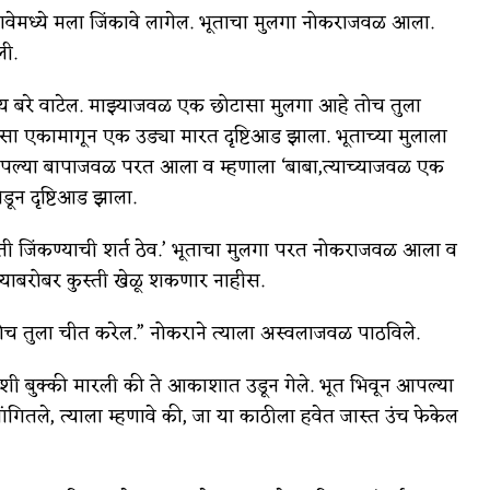
ब धावेमध्ये मला जिंकावे लागेल. भूताचा मुलगा नोकराजवळ आला.
ली.
ाय बरे वाटेल. माझ्याजवळ एक छोटासा मुलगा आहे तोच तुला
सा एकामागून एक उड्या मारत दृष्टिआड झाला. भूताच्या मुलाला
ा आपल्या बापाजवळ परत आला व म्हणाला ‘बाबा,त्याच्याजवळ एक
ून दृष्टिआड झाला.
ी कुस्ती जिंकण्याची शर्त ठेव.’ भूताचा मुलगा परत नोकराजवळ आला व
ाझ्याबरोबर कुस्ती खेळू शकणार नाहीस.
 तोच तुला चीत करेल.” नोकराने त्याला अस्वलाजवळ पाठविले.
शी बुक्की मारली की ते आकाशात उडून गेले. भूत भिवून आपल्या
न सांगितले, त्याला म्हणावे की, जा या काठीला हवेत जास्त उंच फेकेल