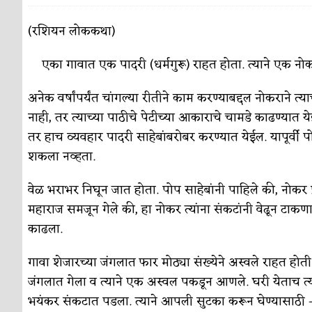
पाटलाची विहीर
कविता-गझल-चारोळी-वात्रटिका
(रशियन लोककथा)
शपथ
कविता-गझल-चारोळी-वात्रटिका
एका गावात एक पादरी (धर्मगुरू) राहत होता. त्याने एक नो
पुस्तके बदलायची आहेत तुम्हाला!
कविता-गझल-चारोळी-
अनेक वर्षांपर्यंत चांगल्या रीतीने काम करण्याबद्दल नोकराने त्
किती घोषणांचा पाऊस होता
कविता-गझल-चारोळी-वात्र
नाही, तर त्याच्या पाठीचे पेटीच्या आकाराचे चामडे काढण्यात
तर हाच व्यवहार पादरी साहेबांबरोबर करण्यात येईल. यापूर्वी 
कसं हुईन तं हू माय…
परिचय आणि परिक्षणे
शकला नव्हता.
काळजाचे प्रेत
कविता-गझल-चारोळी-वात्रटिका
वेळ भराभर निघून जात होता. पोप साहेबांनी पाहिले की, नोकर 
चमकदार चांदी
अर्थ-वाणिज्य
महाराज समजून गेले की, हा नोकर त्यांना संकटांनी वेढून टाक
काढला.
आदिवासींचा डॉक्टर, समाजसेवेचा ध्यास : डॉ. राहुल
डेंग्यू: ताप उतरला म्हणजे धोका टळला असे नाही!
गावा शेजारच्या जंगलात फार मोठ्या संख्येने अस्वले राहत ह
जंगलात गेला व त्याने एक अस्वल पकडून आणले. घरी येताच त्य
४ जुलै – इतिहासात घडलेल्या महत्त्वाच्या घटना
दिन
भयंकर संकटात पडला. त्याने आपली सुटका करून घेण्यासाठी –