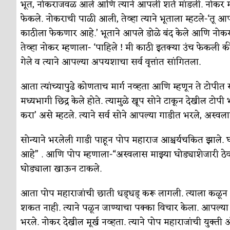
भूत, नोकराजवळ आले आणि त्याने आपली शर्त मांडली. नोकर म्हण
फेकले. नोकराची पाळी आली, तेव्हा त्याने भूताला म्हटले-‘तू 
काठीला फेकणार आहे.’ भूताने आपले डोळे बंद केले आणि नोकराने
तेव्हा नोकर म्हणाला- ‘पाहिले ! मी काठी इतक्या उंच फेकली की,
गेले व त्याने आपल्या अपयशाचा सर्व वृत्तांत सांगितला.
आता त्यांच्यापुढे कोणताच मार्ग नव्हता आणि म्हणून ते टोपीत
मध्यभागी छिद्र केले होते. त्यामुळे खूप सोने टाकून देखील टोपी भ
करा’ असे म्हटले. त्याने सर्व सोने आपल्या गाडीत भरले, अस्व
सोन्याने भरलेली गाडी पाहून पोप महाराज आश्चर्यचकित झाले
आहे” . आणि पोप म्हणाला-“अस्वलास माझ्या घोड्याशेजारी ठे
घोड्याला खाऊन टाकले.
आता पोप महाराजांची छाती धड्धड् करू लागली. त्याला कळ
शकत नाही. त्याने पळून जाण्याचा पक्का विचार केला. आपल्या 
भरले. नोकर देखील मूर्ख नव्हता. त्याने पोप महाराजांची युक्ती