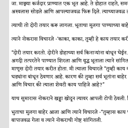
सुवर्ण – झळाळी
अर्थ-वाणिज्य
जा. माझ्या कर्जदार प्राण्यात एक भूत आहे. ते डोहात राहते,
अस्वलास सोडले आणि आपल्याजवळ फिरू दिले. त्याच्याजवळ 
‘अर्थ’पूर्ण हास्य
अर्थ-वाणिज्य
त्याची तो दोरी तयार करू लागला. भूताचा मुलगा पाण्याच्या बा
अष्टपैलू : खंडू रांगणेकर
क्रिकेट
अपूर्ण कथा
कथा
त्याने नोकरास विचारले -‘काका, काका, तुम्ही हे काय तयार
बुडीच खटलं – संयुक्त कुटुंब का गरजेचं?
विशेष लेख
“दोरी तयार करतो. दोरीने डोहाच्या सर्व किनाऱ्यांना बांधून घेईन.
अगदी तत्परतेने पाण्यात शिरला आणि वृद्ध भूताला त्याने सांगि
माणूस दोरी तयार करीत होता. मी त्याला विचारले “तुम्ही काय 
घड्यांना बांधून ठेवणार आहे. कारण की तुम्हा सर्व भूतांना बाहेर
आणि विचार की त्याला शेवटी काय पाहिजे आहे?”
याच सुमारास नोकराने खड्डा खोदून त्यावर आपली टोपी ठेवली. ति
भुताचा मुलगा बाहेर आला आणि त्याने विचारले -“तुम्हास काय प
बापाजवळ गेला व त्याने नोकराची गोष्ट सांगितली.