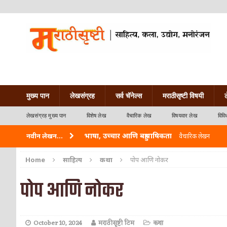
मुख्य पान
लेखसंग्रह
सर्व चॅनेल्स
मराठीसृष्टी विषयी
लेखसंग्रह मुख्य पान
विशेष लेख
वैचारिक लेख
विषयवार लेख
विवि
भाषा, उच्चार आणि बहुभाषिकता
नवीन लेखन...
वैचारिक लेखन
वारी विठ्ठलाची
कविता-गझल-चारोळी-वात्रटिका
Home
साहित्य
कथा
पोप आणि नोकर
ताम्र – एक अफलातून धातू (COPPER)
आयुर्वेद
पोप आणि नोकर
जेव्हा मी आडनांव बदलले
वैचारिक लेखन
अशी एक कविता लिहू इच्छिते
कविता-गझल-चारोळी-वात
October 10, 2024
मराठीसृष्टी टिम
कथा