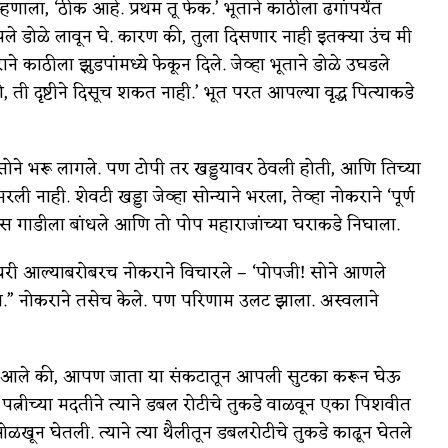
ाला, ‘ठीक आहे. प्रथम तू फेक.’ भूताने काठीला ढगांपर्यंत
आपले डोळे लावून घे. कारण की, तुला दिसणार नाही इतक्या उंच मी
 काठीला झुडपांमध्ये फेकून दिले. जेव्हा भूताने डोळे उघडले
 ती दृष्टीने दिसूच शकत नाही.’ भूत परत आपल्या वृद्ध पित्याकडे
 सोने भरू लागले. पण टोपी तर खड्डयावर ठेवली होती, आणि तिच्या
रली नाही. शेवटी खड्डा जेव्हा सोन्याने भरला, तेव्हा नोकराने ‘पूर्ण
लास गाडीला बांधले आणि तो पोप महाराजांच्या घराकडे निघाला.
. घरी आल्याबरोबरच नोकराने विचारले – ‘पोपजी! सोने आणले
व.” नोकराने तसेच केले. पण परिणाम उलट झाला. अस्वलाने
ून आले की, आपण जाता या संकटातून आपली सुटका करून घेऊ
पत्नीच्या मदतीने त्याने डबल रोटीचे तुकडे वाळवून एका पिशवीत
 ओळखून घेतली. त्याने त्या थैलीतून डबलरोटीचे तुकडे काढून घेतले