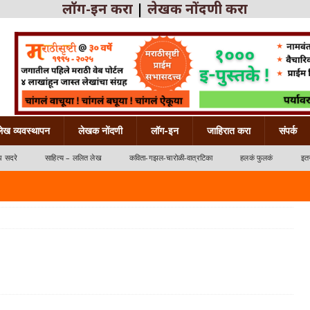
लॉग-इन करा
|
लेखक नोंदणी करा
लेख व्यवस्थापन
लेखक नोंदणी
लॉग-इन
जाहिरात करा
संपर्क
ध सदरे
साहित्य – ललित लेख
कविता-गझल-चारोळी-वात्रटिका
हलकं फुलकं
इतर
्रटिका