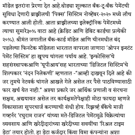
मॉडेल इतरांना प्रेरणा देत आहे.थोड्या शुल्कात बँक-टू-बँक पेमेंटची
सुविधा देणारी ब्राझीलची ‘पिक्स’ सिस्टिम नोव्हेंबर-२०२० मध्ये लाँच
करण्यात आली होती. आता ब्राझीलच्या इलेक्ट्रॉनिक पेमेंटमध्ये
त्याचा सुमारे३०% वाटा आहे (क्रेडिट आणि डेबिट कार्डचा प्रत्येकी
२०%). श्रीमंत जगातील बँक-कार्ड मॉडेल आणि चीनमधील बंद
पडलेल्या फिनटेक मॉडेलला भारतात वापरला जाणारा ‘ओपन इन्स्टंट
पेमेंट सिस्टिम’ हा खूपच चांगला पर्याय आहे. ‘इन्फोसिस’चे
सहसंस्थापकआणि ‘यूपीआय’सह भारताच्या ‘डिजिटल सिस्टिम’चे
शिल्पकार ‘नंदन निलेकणी’ म्हणतात -“आम्ही दाखवून दिले आहे की
जर तुमचे नेटवर्क चांगले आखले गेले असेल तर पैसे पाठविण्यासाठी
फार खर्च येत नाही.” अश्या प्रकारे जर आर्थिक प्रणाली व संरचना
सक्षम, अद्ययावत असेल तर कार्यक्षमतेपेक्षाही मोठा फायदा म्हणजे
विकासाला सुपरचार्ज करण्याची संधी होय. रिझर्व्ह बँकेचे माजी
गव्हर्नर ‘रघुराम राजन’ यांच्या मते-डिजिटल पेमेंटमुळे विक्रेत्यांचा
व्यवसाय आणि खरेदीदारांच्या खरेदीच्या सवयींचा ‘रिअल टाइम
डेटा’ तयार होतो. हा डेटा कर्जदार किंवा विमा कंपन्यांना अशा