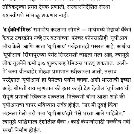
तांत्रिकदृष्ट्या प्रगत देयक प्रणाली, सरकारनिर्देशित संस्था
यशस्वीपणे सांभाळू शकणार नाही.
‘द ईकॉनॉमिस्ट’
समारोप करताना सांगते
—
मार्चमध्ये रिझर्व्ह बँकेने
केवळ टचस्क्रीन नव्हे तर बटणांच्या फीचर फोनसाठीही ‘यूपीआय’
लाँच केले. आणि आता ‘यूपीआय’ परदेशातही पसरत आहे. आधीच
‘यूपीआय’ सिंगापूरच्या पेमेंट सिस्टमशी जोडला गेला आहे, ज्यामुळे
लोक तुलनेने कमी ३% शुल्कासह रेमिटन्स पाठवू शकतात. ‘अली-
पे’ जसा चीनबाहेर मोठ्या प्रमाणात स्वीकारला जातो, तसाच
परदेशात ‘यूपीआय’ हा पेमेंटचा पर्याय व्हावा, अशी भारताची इच्छा
आहे. श्रीमती राय म्हणतात की इतर काही देश देखील ‘यूपीआय’ची
संपूर्ण प्रणाली स्विकारू शकतात. निलेकणी यांना आशा आहे की
यूपीआयचा वापर भविष्यात सर्वत्र होईल. “जर मी दुबई किंवा
लंडनला गेलो तरी मला ‘यूपीआय’द्वारे पैसे भरता आले पाहिजेत.”
त्यामुळे पाश्चिमात्य देशांतील बँका / कार्ड कंपन्यांसाठी नक्कीच नवी
स्पर्धा निर्माण होईल.