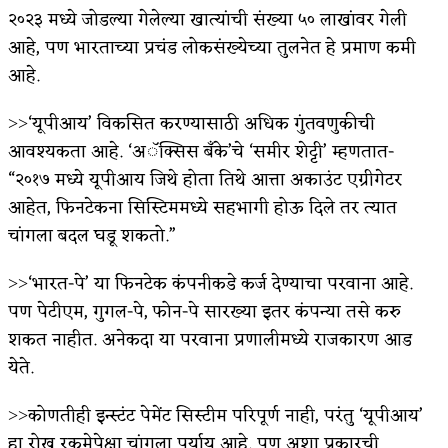
२०२३ मध्ये जोडल्या गेलेल्या खात्यांची संख्या ५० लाखांवर गेली
आहे, पण भारताच्या प्रचंड लोकसंख्येच्या तुलनेत हे प्रमाण कमी
आहे.
˃˃‘यूपीआय’ विकसित करण्यासाठी अधिक गुंतवणुकीची
आवश्यकता आहे. ‘अॅक्सिस बँके’चे ‘समीर शेट्टी’ म्हणतात-
“२०१७ मध्ये यूपीआय जिथे होता तिथे आत्ता अकाउंट एग्रीगेटर
आहेत, फिनटेकना सिस्टिममध्ये सहभागी होऊ दिले तर त्यात
चांगला बदल घडू शकतो.”
˃˃‘भारत-पे’ या फिनटेक कंपनीकडे कर्ज देण्याचा परवाना आहे.
पण पेटीएम, गुगल-पे, फोन-पे सारख्या इतर कंपन्या तसे करु
शकत नाहीत. अनेकदा या परवाना प्रणालीमध्ये राजकारण आड
येते.
˃˃कोणतीही इन्स्टंट पेमेंट सिस्टीम परिपूर्ण नाही, परंतु ‘यूपीआय’
हा रोख रकमेपेक्षा चांगला पर्याय आहे. पण अशा प्रकारची