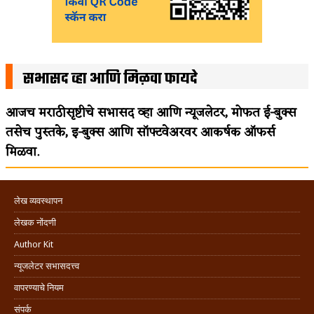
सभासद व्हा आणि मिळवा फायदे
आजच मराठीसृष्टीचे सभासद व्हा आणि न्यूजलेटर, मोफत ई-बुक्स
तसेच पुस्तके, इ-बुक्स आणि सॉफ्टवेअरवर आकर्षक ऑफर्स
मिळवा.
लेख व्यवस्थापन
लेखक नोंदणी
Author Kit
न्यूजलेटर सभासदत्त्व
वापरण्याचे नियम
संपर्क