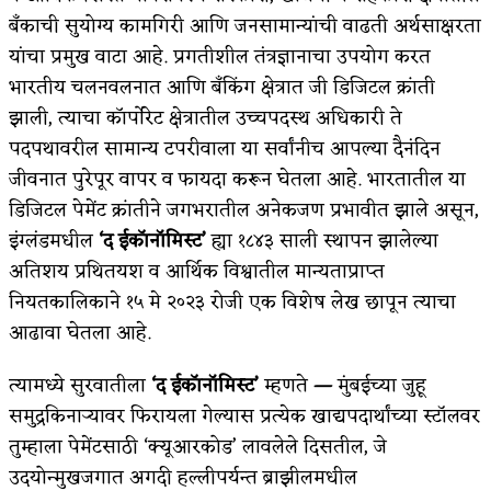
बॅंकाची सुयोग्य कामगिरी आणि जनसामान्यांची वाढती अर्थसाक्षरता
अपूर्ण कथा
यांचा प्रमुख वाटा आहे. प्रगतीशील तंत्रज्ञानाचा उपयोग करत
बुडीच खटलं – संयुक्त कुटुंब का गरजेचं?
भारतीय चलनवलनात आणि बँकिंग क्षेत्रात जी डिजिटल क्रांती
झाली, त्याचा कॉर्पोरेट क्षेत्रातील उच्चपदस्थ अधिकारी ते
पदपथावरील सामान्य टपरीवाला या सर्वांनीच आपल्या दैनंदिन
जीवनात पुरेपूर वापर व फायदा करून घेतला आहे. भारतातील या
डिजिटल पेमेंट क्रांतीने जगभरातील अनेकजण प्रभावीत झाले असून,
इंग्लंडमधील
‘द ईकॉनॉमिस्ट’
ह्या १८४३ साली स्थापन झालेल्या
अतिशय प्रथितयश व आर्थिक विश्वातील मान्यताप्राप्त
नियतकालिकाने १५ मे २०२३ रोजी एक विशेष लेख छापून त्याचा
आढावा घेतला आहे.
त्यामध्ये सुरवातीला
‘द ईकॉनॉमिस्ट’
म्हणते
—
मुंबईच्या जुहू
समुद्रकिनाऱ्यावर फिरायला गेल्यास प्रत्येक खाद्यपदार्थांच्या स्टॉलवर
तुम्हाला पेमेंटसाठी ‘क्यूआरकोड’ लावलेले दिसतील, जे
उदयोन्मुखजगात अगदी हल्लीपर्यन्त ब्राझीलमधील