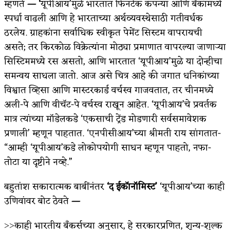
म्हणते
— ‘
यूपीआय’मुळे भारतात फिनटेक कंपन्या आणि बँकांमध्ये
स्पर्धा वाढली आणि हे भारताच्या अर्थव्यवस्थेसाठी गतीवर्धक
ठरलेय. ग्राहकांना सर्वाधिक स्वीकृत पेमेंट सिस्टम वापरायची
असते; तर किरकोळ विक्रेत्यांना मोठ्या प्रमाणात वापरल्या जाणाऱ्या
सिस्टिममध्ये रस असतो, आणि भारतात ‘यूपीआय’मुळे या दोन्हीचा
समन्वय साधला जातो. आज असे चित्र आहे की जगात धनिकांच्या
विश्वात व्हिसा आणि मास्टरकार्ड वर्चस्व गाजवतात, तर चीनमध्ये
अली-पे आणि वीचॅट-पे वर्चस्व राखून आहेत. ‘यूपीआय’चे प्रवर्तक
मात्र त्यांच्या मॉडेलकडे ‘एकसाची ट्रेंड मोडणारी सर्वसमावेशक
प्रणाली’ म्हणून पाहतात. ‘एनपीसीआय’च्या श्रीमती राय सांगतात-
“आम्ही ‘यूपीआय’कडे लोकोपयोगी साधन म्हणून पाहतो, नफा-
तोटा या दृष्टीने नव्हे.”
बहुतांश सकारात्मक बाबींनंतर
‘द ईकॉनॉमिस्ट’
‘यूपीआय’च्या काही
उणिवांवर बोट ठेवते
—
˃˃काही भारतीय बँकर्सच्या अनुसार, हे सरकारप्रणित, शून्य-शुल्क