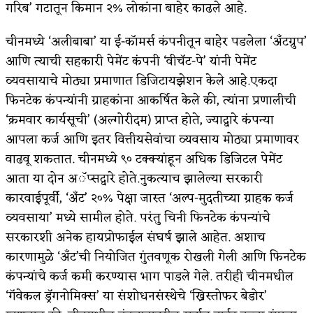
गरिब’ गटातून किमान २% लोकांना बाहेर काढले आहे.
चीनमध्ये ‘अलीबाबा’ या ई-कॉमर्स कंपनीतून बाहेर पडलेला ‘अँटग्रुप’
आणि त्याची सहकारी पेमेंट कंपनी ‘वीचॅट-पे’ यांनी पेमेंट
व्यवसायाचे मोठ्या प्रमाणात डिजिटायझेशन केले आहे.एकदा
फिनटेक कंपन्यांनी ग्राहकांना आकर्षित केले की, त्यांना प्रणालीची
‘क्रमवार कार्यसूची’ (अल्गोरीदम) प्राप्त होते, ज्याद्वारे कंपन्या
आपला कर्ज आणि इतर वित्तीयसेवांचा व्यवसाय मोठ्या प्रमाणावर
वाढवू शकतात. चीनमध्ये ९० टक्क्यांहून अधिक डिजिटल पेमेंट
आता या दोन अॅप्सद्वारे होते.नुकत्याच झालेल्या सरकारी
कारवाईपूर्वी, ‘अँट’ २०% पेक्षा जास्त ‘अल्प-मुदतीच्या ग्राहक कर्ज
व्यवसाया’ मध्ये सामील होते. परंतु चिनी फिनटेक कंपन्यांचे
सरकारशी अनेक हायप्रोफाईल संघर्ष झाले आहेत. अशाच
कारणामुळे ‘अँट’ची नियोजित गुंतवणूक रोखली गेली आणि फिनटेक
कंपन्यांचे कर्ज कमी करण्यास भाग पाडले गेले. तरीही चीनमधील
‘गॅवेकल ड्रॅगनोमिक्स’ या संशोधनसंस्थेचे ‘ख्रिस्तोफर बेडोर’