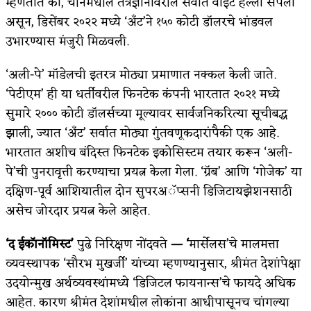
म्हणतात की, चीनमधील तंत्रज्ञानावरील सर्वात वाईट हल्ला संपला
असून, डिसेंबर २०२२ मध्ये ‘अँट’ने १५० कोटी डॉलरचे भांडवल
उभारण्यास मंजुरी मिळवली.
‘अली-पे’ मॉडेलची इतरत्र मोठ्या प्रमाणात नक्कल केली जाते.
‘पेटीएम’ ही या धर्तीवरील फिनटेक कंपनी भारतात २०२१ मध्ये
सुमारे २००० कोटी डॉलर्सच्या मूल्यावर सार्वजनिकरित्या सूचीबद्ध
झाली, ज्यात ‘अँट’ सर्वात मोठ्या गुंतवणूकदारांपैकी एक आहे.
भारतात अशीच बंदिस्त फिनटेक इकोसिस्टम तयार करून ‘अली-
पे’ची पुनरावृत्ती करण्याचा प्रयत्न केला गेला. ‘ग्रॅब’ आणि ‘गोजेक’ या
दक्षिण-पूर्व आशियातील दोन सुपरअॅप्सनी डिजिटायझेशनसाठी
असेच जोरदार प्रयत्न केले आहेत.
‘द ईकॉनॉमिस्ट’
पुढे निरिक्षण नोंदवते
— ‘
मार्सेलस’चे मालमत्ता
व्यवस्थापक ‘सौरभ मुखर्जी’ यांच्या म्हणण्यानुसार, श्रीमंत देशांपेक्षा
उदयोन्मुख अर्थव्यवस्थांमध्ये ‘डिजिटल फायनान्स’चे फायदे अधिक
आहेत. कारण श्रीमंत देशांमधील लोकांना आधीपासूनच चांगल्या