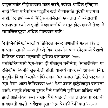
ग्राहकांपर्यंत पोहोचण्यास मदत करते, ज्यांचा आर्थिक इतिहास
नाही किंवा पारंपारिक पद्धतीने कर्ज घेण्यासाठी पुरेशी मालमत्ता
नाही. ‘स्ट्राईप’ फर्मचे ‘पॅट्रिक कोलिसन’ म्हणतात -“कर्जदाराची
पतपात्रता कमी असूनही जेव्हा कर्जाची तरतूद होऊ शकते तेव्हा ते
सामाजिकदृष्ट्या अधिक मौल्यवान ठरते.”
‘द ईकॉनॉमिस्ट’
भारतीय डिजिटल पेमेन्ट प्रणालीचे महत्त्व विशद
करताना सांगते
—
अलीकडे विकासनशील बाजारपेठांमध्ये पैशाचे
डिजिटल प्रकार महत्त्वाची भूमिका बजावतात. २००७
मध्येकेनियामध्ये ‘एम-पेसा’ ही मोबाइल मनीसेवा, ‘सफारीकॉम’ या
टेलिकॉम कंपनीने सुरू केली होती. यामध्ये वापरकर्ते आपल्या मित्र,
कुटुंबीय किंवा किरकोळ विक्रेत्यांना ‘एसएमएस’द्वारे पैसे पाठवतात.
‘एम-पेसा’ आता केनियाच्या ९०% पेक्षा जास्त कुटुंबांकडून वापरला
जातो. यामुळे लोकांना दूरवर पैसे पाठविणे पूर्वीपेक्षा अधिक सोपे
झाले आहे.जेव्हा कमी त्रासात पैसे पाठवले जातात तेव्हा ग्राहकांची
क्रयशक्ती वाढते. सर्वेक्षणानुसार ‘एम-पेसा’ने केनियात ‘अत्यंत