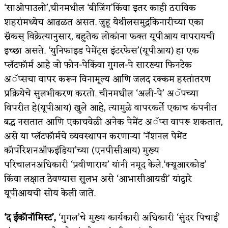
‘साओपाउलो’,चीनमधील ‘बीजिंग’किंवा इतर काही ठराविक
शहरांमध्येच आढळत असत. जुहू येथीलसमुद्रकिनारीच्या एका
स्नॅकस् विक्रेत्यानुसार, बहुतेक लोकांना फक्त यूपीआय वापरायची
इच्छा असते. ‘युनिफाइड पेमेंट्स इंटरफेस’(यूपीआय) हा एक
प्लॅटफॉर्म आहे जो फोन-पेकिंवा गुगल-पे सारख्या फिनटेक
अॅप्सचा वापर करून विनामूल्य आणि जलद रक्कम हस्तांतरण
प्रक्रियेचे सुलभीकरण करतो. चीनमधील ‘अली-पे’ अॅपच्या
विपरीत हे(यूपीआय) खुले आहे, त्यामुळे वापरकर्ते एकाच कंपनीत
बद्ध नसतात आणि एकाचवेळी अनेक पेमेंट अॅप्स वापरू शकतात,
असे या प्लॅटफॉर्मचे व्यवस्थापन करणाऱ्या ‘नॅशनल पेमेंट
कॉर्पोरेशनऑफइंडिया’च्या (एनपीसीआय) मुख्य
परिचालनअधिकारी ‘प्रवीणाराय’ यांनी नमूद केले.‘क्यूआरकोड’
किंवा लक्षात ठेवण्यास सुलभ असे ‘आभासीआयडी’ यांद्वारे
यूपीआयची सोय केली जाते.
‘द ईकॉनॉमिस्ट’,
‘गुगल’चे मुख्य कार्यकारी अधिकारी ‘सुंदर पिचाई’