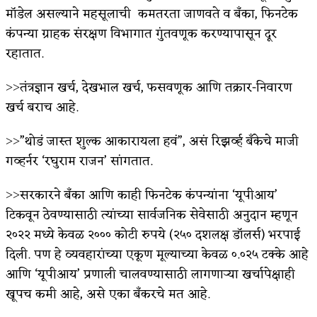
मॉडेल असल्याने महसूलाची कमतरता जाणवते व बँका, फिनटेक
कंपन्या ग्राहक संरक्षण विभागात गुंतवणूक करण्यापासून दूर
रहातात.
˃˃तंत्रज्ञान खर्च, देखभाल खर्च, फसवणूक आणि तक्रार-निवारण
खर्च बराच आहे.
˃˃”थोडं जास्त शुल्क आकारायला हवं”, असं रिझर्व्ह बँकेचे माजी
गव्हर्नर ‘रघुराम राजन’ सांगतात.
˃˃सरकारने बँका आणि काही फिनटेक कंपन्यांना ‘यूपीआय’
टिकवून ठेवण्यासाठी त्यांच्या सार्वजनिक सेवेसाठी अनुदान म्हणून
२०२२ मध्ये केवळ २००० कोटी रुपये (२५० दशलक्ष डॉलर्स) भरपाई
दिली. पण हे व्यवहारांच्या एकूण मूल्याच्या केवळ ०.०२५ टक्के आहे
आणि ‘यूपीआय’ प्रणाली चालवण्यासाठी लागणाऱ्या खर्चापेक्षाही
खूपच कमी आहे, असे एका बँकरचे मत आहे.