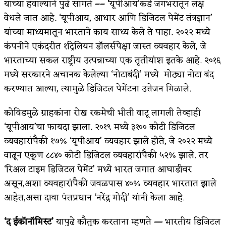
यांच्या हवाल्याने पुढे सांगते
–
– ‘
यूपीआय’कडे जगभरातून लक्ष
वेधले जात आहे. ‘यूपीआय, आधार आणि डिजिटल पेमेंट तंत्रज्ञान’
यांच्या माध्यमातून भारताने काय साध्य केले ते पाहा. २०२२ मध्ये
कंपनीने एकंदरीत १ट्रिलियन डॉलर्सपेक्षा जास्त व्यवहार केले, जे
भारताच्या सकल राष्ट्रीय उत्पन्नाच्या एक तृतीयांश इतके आहे. २०१६
मध्ये सरकारने अचानक केलेल्या ‘नोटाबंदी’ मध्ये मोठ्या नोटा बंद
करण्यात आल्या, त्यामुळे डिजिटल पेमेंटना उत्तेजन मिळाले.
कोविडमुळे ग्राहकांना रोख रकमेची भीती वाटू लागली तेव्हाही
‘यूपीआय’चा फायदा झाला. २०१९ मध्ये ३१०० कोटी डिजिटल
व्यवहारांपैकी १७% ‘यूपीआय’ व्यवहार झाले होते, जे २०२२ मध्ये
वाढून एकूण ८८४० कोटी डिजिटल व्यवहारांपैकी ५२% झाले. तर
‘रिअल टाइम डिजिटल पेमेंट’ मध्ये भारत जगात आघाडीवर
असून,अशा व्यवहारांपैकी जवळपास ४०% व्यवहार भारतात झाले
आहेत,असा दावा पंतप्रधान ‘नरेंद्र मोदी’ यांनी केला आहे.
‘द ईकॉनॉमिस्ट’
यापुढे कौतुक करताना म्हणते
—
भारतीय डिजिटल