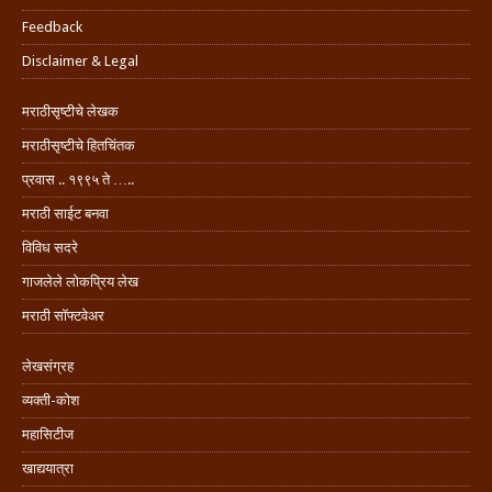
Feedback
Disclaimer & Legal
मराठीसृष्टीचे लेखक
मराठीसृष्टीचे हितचिंतक
प्रवास .. १९९५ ते …..
मराठी साईट बनवा
विविध सदरे
गाजलेले लोकप्रिय लेख
मराठी सॉफ्टवेअर
लेखसंग्रह
व्यक्ती-कोश
महासिटीज
खाद्ययात्रा