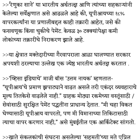
˃˃‘रेणुका साने’ या भारतीय अर्थतज्ज्ञ आणि त्यांच्या सहकाऱ्यांनी
केलेल्या सर्वेक्षणात असे आढळले आहे की, यूपीआयच्या १८%
वापरकर्त्यांना या प्रणालीबद्दल काही तक्रारी आहेत, जसे की
फसवणूक किंवा चुकीचे पेमेंट. केवळ ३० टक्क्यांपेक्षा कमी
लोकांच्या तक्रारींचे निराकरण झाले आहे.
˃˃या क्षेत्रात मक्तेदारीच्या गैरवापराला आळा घालण्यात सरकार
अपयशी ठरल्याचा उल्लेख एक ज्येष्ठ भारतीय अर्थतज्ञ करतात .
˃˃‘व्हिसा इंडियाचे’ माजी बॉस ‘उत्तम नायक’ म्हणतात-
“यूपीआय’चे प्रमाण झपाट्याने वाढत असले तरी एकंदर व्यवहाराचे
मूल्य तितकेसे वाढलेले नाही.” ग्राहक मोठ्या रकमेच्या वस्तूंसाठी /
सेवांसाठी सुरक्षित पेमेंट पद्धतींना प्राधान्य देतात. “मी चहा विकत
घेण्यासाठी यूपीआय वापरतो, पण मी विमानाच्या तिकिटासाठी
त्याचा वापर करणार नाही,” असे मुंबईतील एक आर्किटेक्ट सांगतो.
˃˃खाते संकलकांची संघटना असलेल्या ‘सहमती’च्या मते एप्रिल