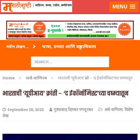
लॉग-इन करा
|
लेखक नोंदणी करा
MENU
भाषा, उच्चार आणि बहुभाषिकता
नवीन लेखन...
वारी विठ्ठलाची
ताम्र – एक अफलातून धातू (COPPER)
Home
अर्थ-वाणिज्य
भारताची ‘यूपीआय’ क्रांती – ‘द ईकॉनॉमिस्ट’च्या चष्म्यातून
जेव्हा मी आडनांव बदलले
भारताची ‘यूपीआय’ क्रांती – ‘द ईकॉनॉमिस्ट’च्या चष्म्यातून
अशी एक कविता लिहू इच्छिते
पाटलाची विहीर
September 28, 2025
गुरुप्रसाद दिनकर पणदूरकर
अर्थ-वाणिज्य
,
विशेष
लेख
शपथ
पुस्तके बदलायची आहेत तुम्हाला!