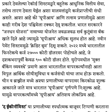
प्रकारे ठेवलेल्या रेकॉर्ड सिस्टमद्वारे बहुतेक आधुनिक वित्तीय सेवा,
तसेच तारण ठेवता येईल अशा मालमत्तांद्वारे कर्जप्राप्तीची संधी
असते. आशा आहे की ‘यूपीआय’ आणि तत्सम प्रणालीमुळे आता
काही गरीब देश पश्चिमेला टक्कर देवू शकतील. भारत सरकारने
“जनधन योजना” नावाच्या योजनेत जवळजवळ सर्व कुटुंबांना बँक
खाते दिले आहे ज्यामुळे ‘यूपीआय’ अधिक सुलभ होत आहे. नवीन
पेमेंट सिस्टममुळे ‘क्रेडिट बूम’ दिसू शकते. २०२२ मध्ये भारतातील
फिनटेकचे कर्ज २७००० कोटी डॉलरवर पोहोचले आहे, जे
दशकभरापूर्वी केवळ ९०० कोटी डॉलर होते. युरोपमधील ‘मुक्त
बँकिंग व्यवस्थे’ प्रमाणे आता भारतातील वापरकर्त्यांनाही आता
विपुल आर्थिक सोयीसुविधा व कर्जसंधी यांचा लाभ होऊ शकतो.
चीन व ब्राझील मध्ये अश्या प्रणालींच्या वापरावर किरकोळ शुल्क
आकारले जाते मात्र भारतात ‘यूपीआय’ पूर्णपणे नि:शुल्क आहे.
यामुळे वापरकर्त्यांमध्ये ‘यूपीआय’ अतिशय लोकप्रिय आहे.
‘द ईकॉनॉमिस्ट’
या प्रणालीच्या स्पर्धात्मक बाजूवर टिप्पणी करताना