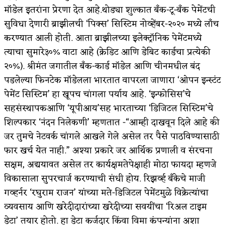
मॉडेल इतरांना प्रेरणा देत आहे.थोड्या शुल्कात बँक-टू-बँक पेमेंटची
सुविधा देणारी ब्राझीलची ‘पिक्स’ सिस्टिम नोव्हेंबर-२०२० मध्ये लाँच
करण्यात आली होती. आता ब्राझीलच्या इलेक्ट्रॉनिक पेमेंटमध्ये
त्याचा सुमारे३०% वाटा आहे (क्रेडिट आणि डेबिट कार्डचा प्रत्येकी
२०%). श्रीमंत जगातील बँक-कार्ड मॉडेल आणि चीनमधील बंद
पडलेल्या फिनटेक मॉडेलला भारतात वापरला जाणारा ‘ओपन इन्स्टंट
पेमेंट सिस्टिम’ हा खूपच चांगला पर्याय आहे. ‘इन्फोसिस’चे
सहसंस्थापकआणि ‘यूपीआय’सह भारताच्या ‘डिजिटल सिस्टिम’चे
शिल्पकार ‘नंदन निलेकणी’ म्हणतात -“आम्ही दाखवून दिले आहे की
जर तुमचे नेटवर्क चांगले आखले गेले असेल तर पैसे पाठविण्यासाठी
फार खर्च येत नाही.” अश्या प्रकारे जर आर्थिक प्रणाली व संरचना
सक्षम, अद्ययावत असेल तर कार्यक्षमतेपेक्षाही मोठा फायदा म्हणजे
विकासाला सुपरचार्ज करण्याची संधी होय. रिझर्व्ह बँकेचे माजी
गव्हर्नर ‘रघुराम राजन’ यांच्या मते-डिजिटल पेमेंटमुळे विक्रेत्यांचा
व्यवसाय आणि खरेदीदारांच्या खरेदीच्या सवयींचा ‘रिअल टाइम
डेटा’ तयार होतो. हा डेटा कर्जदार किंवा विमा कंपन्यांना अशा