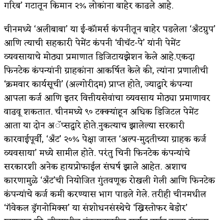
गरिब’ गटातून किमान २% लोकांना बाहेर काढले आहे.
चीनमध्ये ‘अलीबाबा’ या ई-कॉमर्स कंपनीतून बाहेर पडलेला ‘अँटग्रुप’
आणि त्याची सहकारी पेमेंट कंपनी ‘वीचॅट-पे’ यांनी पेमेंट
व्यवसायाचे मोठ्या प्रमाणात डिजिटायझेशन केले आहे.एकदा
फिनटेक कंपन्यांनी ग्राहकांना आकर्षित केले की, त्यांना प्रणालीची
‘क्रमवार कार्यसूची’ (अल्गोरीदम) प्राप्त होते, ज्याद्वारे कंपन्या
आपला कर्ज आणि इतर वित्तीयसेवांचा व्यवसाय मोठ्या प्रमाणावर
वाढवू शकतात. चीनमध्ये ९० टक्क्यांहून अधिक डिजिटल पेमेंट
आता या दोन अॅप्सद्वारे होते.नुकत्याच झालेल्या सरकारी
कारवाईपूर्वी, ‘अँट’ २०% पेक्षा जास्त ‘अल्प-मुदतीच्या ग्राहक कर्ज
व्यवसाया’ मध्ये सामील होते. परंतु चिनी फिनटेक कंपन्यांचे
सरकारशी अनेक हायप्रोफाईल संघर्ष झाले आहेत. अशाच
कारणामुळे ‘अँट’ची नियोजित गुंतवणूक रोखली गेली आणि फिनटेक
कंपन्यांचे कर्ज कमी करण्यास भाग पाडले गेले. तरीही चीनमधील
‘गॅवेकल ड्रॅगनोमिक्स’ या संशोधनसंस्थेचे ‘ख्रिस्तोफर बेडोर’