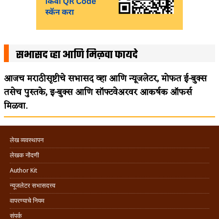
सभासद व्हा आणि मिळवा फायदे
आजच मराठीसृष्टीचे सभासद व्हा आणि न्यूजलेटर, मोफत ई-बुक्स
तसेच पुस्तके, इ-बुक्स आणि सॉफ्टवेअरवर आकर्षक ऑफर्स
मिळवा.
लेख व्यवस्थापन
लेखक नोंदणी
Author Kit
न्यूजलेटर सभासदत्त्व
वापरण्याचे नियम
संपर्क