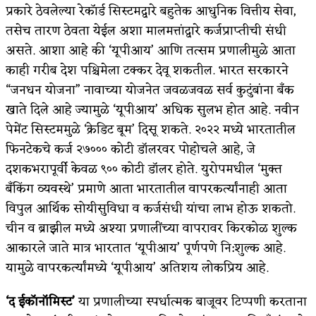
प्रकारे ठेवलेल्या रेकॉर्ड सिस्टमद्वारे बहुतेक आधुनिक वित्तीय सेवा,
तसेच तारण ठेवता येईल अशा मालमत्तांद्वारे कर्जप्राप्तीची संधी
असते. आशा आहे की ‘यूपीआय’ आणि तत्सम प्रणालीमुळे आता
काही गरीब देश पश्चिमेला टक्कर देवू शकतील. भारत सरकारने
“जनधन योजना” नावाच्या योजनेत जवळजवळ सर्व कुटुंबांना बँक
खाते दिले आहे ज्यामुळे ‘यूपीआय’ अधिक सुलभ होत आहे. नवीन
पेमेंट सिस्टममुळे ‘क्रेडिट बूम’ दिसू शकते. २०२२ मध्ये भारतातील
फिनटेकचे कर्ज २७००० कोटी डॉलरवर पोहोचले आहे, जे
दशकभरापूर्वी केवळ ९०० कोटी डॉलर होते. युरोपमधील ‘मुक्त
बँकिंग व्यवस्थे’ प्रमाणे आता भारतातील वापरकर्त्यांनाही आता
विपुल आर्थिक सोयीसुविधा व कर्जसंधी यांचा लाभ होऊ शकतो.
चीन व ब्राझील मध्ये अश्या प्रणालींच्या वापरावर किरकोळ शुल्क
आकारले जाते मात्र भारतात ‘यूपीआय’ पूर्णपणे नि:शुल्क आहे.
यामुळे वापरकर्त्यांमध्ये ‘यूपीआय’ अतिशय लोकप्रिय आहे.
‘द ईकॉनॉमिस्ट’
या प्रणालीच्या स्पर्धात्मक बाजूवर टिप्पणी करताना