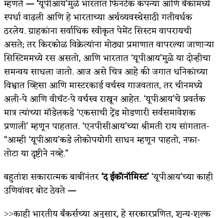
म्हणते
— ‘
यूपीआय’मुळे भारतात फिनटेक कंपन्या आणि बँकांमध्ये
स्पर्धा वाढली आणि हे भारताच्या अर्थव्यवस्थेसाठी गतीवर्धक
ठरलेय. ग्राहकांना सर्वाधिक स्वीकृत पेमेंट सिस्टम वापरायची
असते; तर किरकोळ विक्रेत्यांना मोठ्या प्रमाणात वापरल्या जाणाऱ्या
सिस्टिममध्ये रस असतो, आणि भारतात ‘यूपीआय’मुळे या दोन्हीचा
समन्वय साधला जातो. आज असे चित्र आहे की जगात धनिकांच्या
विश्वात व्हिसा आणि मास्टरकार्ड वर्चस्व गाजवतात, तर चीनमध्ये
अली-पे आणि वीचॅट-पे वर्चस्व राखून आहेत. ‘यूपीआय’चे प्रवर्तक
मात्र त्यांच्या मॉडेलकडे ‘एकसाची ट्रेंड मोडणारी सर्वसमावेशक
प्रणाली’ म्हणून पाहतात. ‘एनपीसीआय’च्या श्रीमती राय सांगतात-
“आम्ही ‘यूपीआय’कडे लोकोपयोगी साधन म्हणून पाहतो, नफा-
तोटा या दृष्टीने नव्हे.”
बहुतांश सकारात्मक बाबींनंतर
‘द ईकॉनॉमिस्ट’
‘यूपीआय’च्या काही
उणिवांवर बोट ठेवते
—
˃˃काही भारतीय बँकर्सच्या अनुसार, हे सरकारप्रणित, शून्य-शुल्क