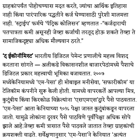
ग्राहकांपर्यंत पोहोचण्यास मदत करते, ज्यांचा आर्थिक इतिहास
नाही किंवा पारंपारिक पद्धतीने कर्ज घेण्यासाठी पुरेशी मालमत्ता
नाही. ‘स्ट्राईप’ फर्मचे ‘पॅट्रिक कोलिसन’ म्हणतात -“कर्जदाराची
पतपात्रता कमी असूनही जेव्हा कर्जाची तरतूद होऊ शकते तेव्हा ते
सामाजिकदृष्ट्या अधिक मौल्यवान ठरते.”
‘द ईकॉनॉमिस्ट’
भारतीय डिजिटल पेमेन्ट प्रणालीचे महत्त्व विशद
करताना सांगते
—
अलीकडे विकासनशील बाजारपेठांमध्ये पैशाचे
डिजिटल प्रकार महत्त्वाची भूमिका बजावतात. २००७
मध्येकेनियामध्ये ‘एम-पेसा’ ही मोबाइल मनीसेवा, ‘सफारीकॉम’ या
टेलिकॉम कंपनीने सुरू केली होती. यामध्ये वापरकर्ते आपल्या मित्र,
कुटुंबीय किंवा किरकोळ विक्रेत्यांना ‘एसएमएस’द्वारे पैसे पाठवतात.
‘एम-पेसा’ आता केनियाच्या ९०% पेक्षा जास्त कुटुंबांकडून वापरला
जातो. यामुळे लोकांना दूरवर पैसे पाठविणे पूर्वीपेक्षा अधिक सोपे
झाले आहे.जेव्हा कमी त्रासात पैसे पाठवले जातात तेव्हा ग्राहकांची
क्रयशक्ती वाढते. सर्वेक्षणानुसार ‘एम-पेसा’ने केनियात ‘अत्यंत