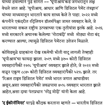
यांच्या हवाल्याने पुढे सांगते
–
– ‘
यूपीआय’कडे जगभरातून लक्ष
वेधले जात आहे. ‘यूपीआय, आधार आणि डिजिटल पेमेंट तंत्रज्ञान’
यांच्या माध्यमातून भारताने काय साध्य केले ते पाहा. २०२२ मध्ये
कंपनीने एकंदरीत १ट्रिलियन डॉलर्सपेक्षा जास्त व्यवहार केले, जे
भारताच्या सकल राष्ट्रीय उत्पन्नाच्या एक तृतीयांश इतके आहे. २०१६
मध्ये सरकारने अचानक केलेल्या ‘नोटाबंदी’ मध्ये मोठ्या नोटा बंद
करण्यात आल्या, त्यामुळे डिजिटल पेमेंटना उत्तेजन मिळाले.
कोविडमुळे ग्राहकांना रोख रकमेची भीती वाटू लागली तेव्हाही
‘यूपीआय’चा फायदा झाला. २०१९ मध्ये ३१०० कोटी डिजिटल
व्यवहारांपैकी १७% ‘यूपीआय’ व्यवहार झाले होते, जे २०२२ मध्ये
वाढून एकूण ८८४० कोटी डिजिटल व्यवहारांपैकी ५२% झाले. तर
‘रिअल टाइम डिजिटल पेमेंट’ मध्ये भारत जगात आघाडीवर
असून,अशा व्यवहारांपैकी जवळपास ४०% व्यवहार भारतात झाले
आहेत,असा दावा पंतप्रधान ‘नरेंद्र मोदी’ यांनी केला आहे.
‘द ईकॉनॉमिस्ट’
यापुढे कौतुक करताना म्हणते
—
भारतीय डिजिटल