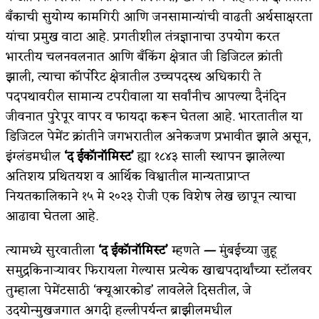
बॅंकाची सुयोग्य कामगिरी आणि जनसामान्यांची वाढती अर्थसाक्षरता
अपूर्ण कथा
यांचा प्रमुख वाटा आहे. प्रगतीशील तंत्रज्ञानाचा उपयोग करत
बुडीच खटलं – संयुक्त कुटुंब का गरजेचं?
भारतीय चलनवलनात आणि बँकिंग क्षेत्रात जी डिजिटल क्रांती
झाली, त्याचा कॉर्पोरेट क्षेत्रातील उच्चपदस्थ अधिकारी ते
पदपथावरील सामान्य टपरीवाला या सर्वांनीच आपल्या दैनंदिन
जीवनात पुरेपूर वापर व फायदा करून घेतला आहे. भारतातील या
डिजिटल पेमेंट क्रांतीने जगभरातील अनेकजण प्रभावीत झाले असून,
इंग्लंडमधील
‘द ईकॉनॉमिस्ट’
ह्या १८४३ साली स्थापन झालेल्या
अतिशय प्रथितयश व आर्थिक विश्वातील मान्यताप्राप्त
नियतकालिकाने १५ मे २०२३ रोजी एक विशेष लेख छापून त्याचा
आढावा घेतला आहे.
त्यामध्ये सुरवातीला
‘द ईकॉनॉमिस्ट’
म्हणते
—
मुंबईच्या जुहू
समुद्रकिनाऱ्यावर फिरायला गेल्यास प्रत्येक खाद्यपदार्थांच्या स्टॉलवर
तुम्हाला पेमेंटसाठी ‘क्यूआरकोड’ लावलेले दिसतील, जे
उदयोन्मुखजगात अगदी हल्लीपर्यन्त ब्राझीलमधील