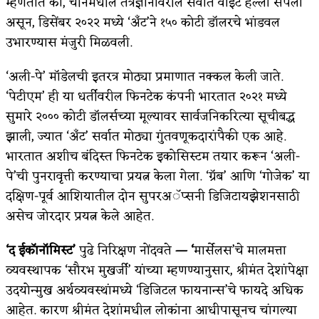
म्हणतात की, चीनमधील तंत्रज्ञानावरील सर्वात वाईट हल्ला संपला
असून, डिसेंबर २०२२ मध्ये ‘अँट’ने १५० कोटी डॉलरचे भांडवल
उभारण्यास मंजुरी मिळवली.
‘अली-पे’ मॉडेलची इतरत्र मोठ्या प्रमाणात नक्कल केली जाते.
‘पेटीएम’ ही या धर्तीवरील फिनटेक कंपनी भारतात २०२१ मध्ये
सुमारे २००० कोटी डॉलर्सच्या मूल्यावर सार्वजनिकरित्या सूचीबद्ध
झाली, ज्यात ‘अँट’ सर्वात मोठ्या गुंतवणूकदारांपैकी एक आहे.
भारतात अशीच बंदिस्त फिनटेक इकोसिस्टम तयार करून ‘अली-
पे’ची पुनरावृत्ती करण्याचा प्रयत्न केला गेला. ‘ग्रॅब’ आणि ‘गोजेक’ या
दक्षिण-पूर्व आशियातील दोन सुपरअॅप्सनी डिजिटायझेशनसाठी
असेच जोरदार प्रयत्न केले आहेत.
‘द ईकॉनॉमिस्ट’
पुढे निरिक्षण नोंदवते
— ‘
मार्सेलस’चे मालमत्ता
व्यवस्थापक ‘सौरभ मुखर्जी’ यांच्या म्हणण्यानुसार, श्रीमंत देशांपेक्षा
उदयोन्मुख अर्थव्यवस्थांमध्ये ‘डिजिटल फायनान्स’चे फायदे अधिक
आहेत. कारण श्रीमंत देशांमधील लोकांना आधीपासूनच चांगल्या