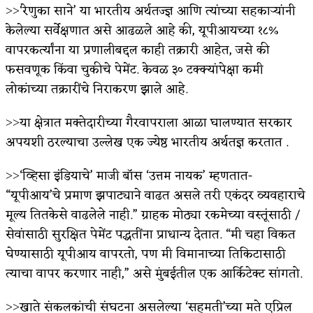
˃˃‘रेणुका साने’ या भारतीय अर्थतज्ज्ञ आणि त्यांच्या सहकाऱ्यांनी
केलेल्या सर्वेक्षणात असे आढळले आहे की, यूपीआयच्या १८%
वापरकर्त्यांना या प्रणालीबद्दल काही तक्रारी आहेत, जसे की
फसवणूक किंवा चुकीचे पेमेंट. केवळ ३० टक्क्यांपेक्षा कमी
लोकांच्या तक्रारींचे निराकरण झाले आहे.
˃˃या क्षेत्रात मक्तेदारीच्या गैरवापराला आळा घालण्यात सरकार
अपयशी ठरल्याचा उल्लेख एक ज्येष्ठ भारतीय अर्थतज्ञ करतात .
˃˃‘व्हिसा इंडियाचे’ माजी बॉस ‘उत्तम नायक’ म्हणतात-
“यूपीआय’चे प्रमाण झपाट्याने वाढत असले तरी एकंदर व्यवहाराचे
मूल्य तितकेसे वाढलेले नाही.” ग्राहक मोठ्या रकमेच्या वस्तूंसाठी /
सेवांसाठी सुरक्षित पेमेंट पद्धतींना प्राधान्य देतात. “मी चहा विकत
घेण्यासाठी यूपीआय वापरतो, पण मी विमानाच्या तिकिटासाठी
त्याचा वापर करणार नाही,” असे मुंबईतील एक आर्किटेक्ट सांगतो.
˃˃खाते संकलकांची संघटना असलेल्या ‘सहमती’च्या मते एप्रिल