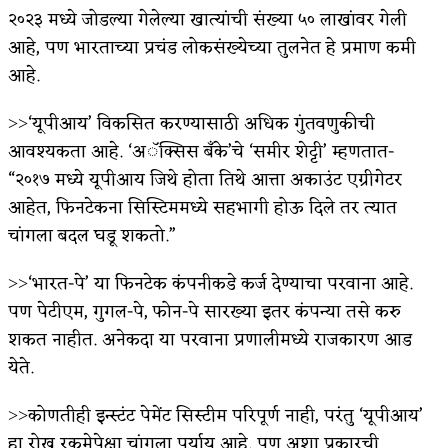
२०२३ मध्ये जोडल्या गेलेल्या खात्यांची संख्या ५० लाखांवर गेली
आहे, पण भारताच्या प्रचंड लोकसंख्येच्या तुलनेत हे प्रमाण कमी
आहे.
˃˃‘यूपीआय’ विकसित करण्यासाठी अधिक गुंतवणुकीची
आवश्यकता आहे. ‘अॅक्सिस बँके’चे ‘समीर शेट्टी’ म्हणतात-
“२०१७ मध्ये यूपीआय जिथे होता तिथे आत्ता अकाउंट एग्रीगेटर
आहेत, फिनटेकना सिस्टिममध्ये सहभागी होऊ दिले तर त्यात
चांगला बदल घडू शकतो.”
˃˃‘भारत-पे’ या फिनटेक कंपनीकडे कर्ज देण्याचा परवाना आहे.
पण पेटीएम, गुगल-पे, फोन-पे सारख्या इतर कंपन्या तसे करु
शकत नाहीत. अनेकदा या परवाना प्रणालीमध्ये राजकारण आड
येते.
˃˃कोणतीही इन्स्टंट पेमेंट सिस्टीम परिपूर्ण नाही, परंतु ‘यूपीआय’
हा रोख रकमेपेक्षा चांगला पर्याय आहे. पण अशा प्रकारची