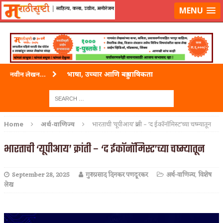
लॉग-इन करा
|
लेखक नोंदणी करा
MENU
भाषा, उच्चार आणि बहुभाषिकता
नवीन लेखन...
वारी विठ्ठलाची
ताम्र – एक अफलातून धातू (COPPER)
Home
अर्थ-वाणिज्य
भारताची ‘यूपीआय’ क्रांती – ‘द ईकॉनॉमिस्ट’च्या चष्म्यातून
जेव्हा मी आडनांव बदलले
भारताची ‘यूपीआय’ क्रांती – ‘द ईकॉनॉमिस्ट’च्या चष्म्यातून
अशी एक कविता लिहू इच्छिते
September 28, 2025
गुरुप्रसाद दिनकर पणदूरकर
अर्थ-वाणिज्य
,
विशेष
पाटलाची विहीर
लेख
शपथ
पुस्तके बदलायची आहेत तुम्हाला!