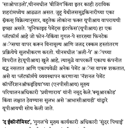
‘साओपाउलो’,चीनमधील ‘बीजिंग’किंवा इतर काही ठराविक
शहरांमध्येच आढळत असत. जुहू येथीलसमुद्रकिनारीच्या एका
स्नॅकस् विक्रेत्यानुसार, बहुतेक लोकांना फक्त यूपीआय वापरायची
इच्छा असते. ‘युनिफाइड पेमेंट्स इंटरफेस’(यूपीआय) हा एक
प्लॅटफॉर्म आहे जो फोन-पेकिंवा गुगल-पे सारख्या फिनटेक
अॅप्सचा वापर करून विनामूल्य आणि जलद रक्कम हस्तांतरण
प्रक्रियेचे सुलभीकरण करतो. चीनमधील ‘अली-पे’ अॅपच्या
विपरीत हे(यूपीआय) खुले आहे, त्यामुळे वापरकर्ते एकाच कंपनीत
बद्ध नसतात आणि एकाचवेळी अनेक पेमेंट अॅप्स वापरू शकतात,
असे या प्लॅटफॉर्मचे व्यवस्थापन करणाऱ्या ‘नॅशनल पेमेंट
कॉर्पोरेशनऑफइंडिया’च्या (एनपीसीआय) मुख्य
परिचालनअधिकारी ‘प्रवीणाराय’ यांनी नमूद केले.‘क्यूआरकोड’
किंवा लक्षात ठेवण्यास सुलभ असे ‘आभासीआयडी’ यांद्वारे
यूपीआयची सोय केली जाते.
‘द ईकॉनॉमिस्ट’,
‘गुगल’चे मुख्य कार्यकारी अधिकारी ‘सुंदर पिचाई’