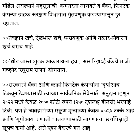
मॉडेल असल्याने महसूलाची कमतरता जाणवते व बँका, फिनटेक
कंपन्या ग्राहक संरक्षण विभागात गुंतवणूक करण्यापासून दूर
रहातात.
˃˃तंत्रज्ञान खर्च, देखभाल खर्च, फसवणूक आणि तक्रार-निवारण
खर्च बराच आहे.
˃˃”थोडं जास्त शुल्क आकारायला हवं”, असं रिझर्व्ह बँकेचे माजी
गव्हर्नर ‘रघुराम राजन’ सांगतात.
˃˃सरकारने बँका आणि काही फिनटेक कंपन्यांना ‘यूपीआय’
टिकवून ठेवण्यासाठी त्यांच्या सार्वजनिक सेवेसाठी अनुदान म्हणून
२०२२ मध्ये केवळ २००० कोटी रुपये (२५० दशलक्ष डॉलर्स) भरपाई
दिली. पण हे व्यवहारांच्या एकूण मूल्याच्या केवळ ०.०२५ टक्के आहे
आणि ‘यूपीआय’ प्रणाली चालवण्यासाठी लागणाऱ्या खर्चापेक्षाही
खूपच कमी आहे, असे एका बँकरचे मत आहे.