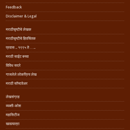
Feedback
Disclaimer & Legal
मराठीसृष्टीचे लेखक
मराठीसृष्टीचे हितचिंतक
प्रवास .. १९९५ ते …..
मराठी साईट बनवा
विविध सदरे
गाजलेले लोकप्रिय लेख
मराठी सॉफ्टवेअर
लेखसंग्रह
व्यक्ती-कोश
महासिटीज
खाद्ययात्रा