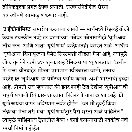
तांत्रिकदृष्ट्या प्रगत देयक प्रणाली, सरकारनिर्देशित संस्था
यशस्वीपणे सांभाळू शकणार नाही.
‘द ईकॉनॉमिस्ट’
समारोप करताना सांगते
—
मार्चमध्ये रिझर्व्ह बँकेने
केवळ टचस्क्रीन नव्हे तर बटणांच्या फीचर फोनसाठीही ‘यूपीआय’
लाँच केले. आणि आता ‘यूपीआय’ परदेशातही पसरत आहे. आधीच
‘यूपीआय’ सिंगापूरच्या पेमेंट सिस्टमशी जोडला गेला आहे, ज्यामुळे
लोक तुलनेने कमी ३% शुल्कासह रेमिटन्स पाठवू शकतात. ‘अली-
पे’ जसा चीनबाहेर मोठ्या प्रमाणात स्वीकारला जातो, तसाच
परदेशात ‘यूपीआय’ हा पेमेंटचा पर्याय व्हावा, अशी भारताची इच्छा
आहे. श्रीमती राय म्हणतात की इतर काही देश देखील ‘यूपीआय’ची
संपूर्ण प्रणाली स्विकारू शकतात. निलेकणी यांना आशा आहे की
यूपीआयचा वापर भविष्यात सर्वत्र होईल. “जर मी दुबई किंवा
लंडनला गेलो तरी मला ‘यूपीआय’द्वारे पैसे भरता आले पाहिजेत.”
त्यामुळे पाश्चिमात्य देशांतील बँका / कार्ड कंपन्यांसाठी नक्कीच नवी
स्पर्धा निर्माण होईल.