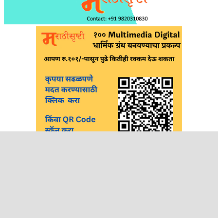
सभासद व्हा आणि मिळवा फायदे
आजच मराठीसृष्टीचे सभासद व्हा आणि न्यूजलेटर, मोफत ई-बुक्स
तसेच पुस्तके, इ-बुक्स आणि सॉफ्टवेअरवर आकर्षक ऑफर्स