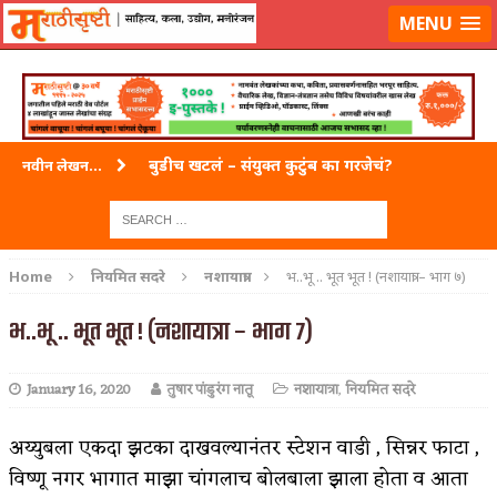
लॉग-इन करा
|
लेखक नोंदणी करा
MENU
भाषा, उच्चार आणि बहुभाषिकता
नवीन लेखन...
वारी विठ्ठलाची
ताम्र – एक अफलातून धातू (COPPER)
Home
नियमित सदरे
नशायात्रा
भ..भू .. भूत भूत ! (नशायात्रा – भाग ७)
जेव्हा मी आडनांव बदलले
भ..भू .. भूत भूत ! (नशायात्रा – भाग ७)
अशी एक कविता लिहू इच्छिते
January 16, 2020
तुषार पांडुरंग नातू
नशायात्रा
,
नियमित सदरे
पाटलाची विहीर
शपथ
अय्युबला एकदा झटका दाखवल्यानंतर स्टेशन वाडी , सिन्नर फाटा ,
विष्णू नगर भागात माझा चांगलाच बोलबाला झाला होता व आता
पुस्तके बदलायची आहेत तुम्हाला!