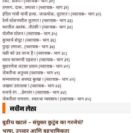
टर्की.. संताप ! (नशायात्रा – भाग ३०)
तगमग.. दारू.. तमाशा ! (नशायात्रा – भाग ३१)
इंदिरा गांधी यांची हत्या.. जाळपोळ.. लुटमार ! (नशायात्रा – भाग ३२)
रेल्वे स्टेशनवरील लुटमार ! (नशायात्रा – भाग ३३)
घरातील आतंक…नौटंकी ! (नशायात्रा – भाग ३४)
पोलीस स्टेशन ! (नशायात्रा – भाग ३५)
कुत्र्याचे शेपूट ! (नशायात्रा – भाग ३६)
पुन्हा तमाशा.. (नशायात्रा – भाग ३७)
पंछी को उड जाना है ! (नशायात्रा – भाग ३८)
घरात कायमची दहशत ! (नशायात्रा – भाग ३९)
सुधारणेचा लटका प्रयत्न (नशायात्रा – भाग ४०)
नोकरीचा अनुभव (नशायात्रा – भाग ४१)
सभ्यपणाचा अवघड बुरखा ! (नशायात्रा – भाग ४२)
जखमा उरातल्या ! (नशायात्रा – भाग ४३)
मनाचे रंग . ..प्रेमभंग ! (नशायात्रा – भाग ४४)
नोकरीला रामराम.. स्वत:चा व्यवसाय ! (नशायात्रा – भाग ४५)
नवीन लेख
बुडीच खटलं – संयुक्त कुटुंब का गरजेचं?
भाषा, उच्चार आणि बहुभाषिकता