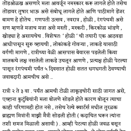
तोंडओळख असणारे मला आवर्जून नमस्कार करू लागले होते तसेच
किती घोषणांचा पाऊस होता
तोंडावर तुषार भाऊ असे संबोधू लागले होते आणि पाठीमागे डेंजर
बामण हे होतेच . गणपती उत्सव , नवरात्र , होळी , रंगपंचमी असे
कसं हुईन तं हू माय…
सण म्हणजे मजाच मजा असे मस्ती , मस्करी , किरकोळ भांडणे ,
काळजाचे प्रेत
खोड्या हे असायचेच . विशेषतः ‘ होळी ‘ ची तयारी एक आठवडा
आधीपासून सुरु व्हायची , लोकांकडे गोवऱ्या , लाकडे यासाठी
चमकदार चांदी
वर्गणी मागणे , रात्रीच्या वेळी आसपास बेवारस पडलेली किवा
आदिवासींचा डॉक्टर, समाजसेवेचा ध्यास : डॉ. राहुल
मालकचे लक्ष नसलेली लाकडे उचलून आणणे , प्रत्यक्ष होळी पेटल्या
पासून रंगपंचमी पर्यंत ५ दिवसात होळी सतत धगधगती ठेवण्याची
जोशी
जवाबदारी आमचीच असे ..
डेंग्यू: ताप उतरला म्हणजे धोका टळला असे नाही!
रात्री २ ते ३ वा . पर्यंत आमची टोळी लाकूडचोरी साठी जागत असे,
४ जुलै – इतिहासात घडलेल्या महत्त्वाच्या घटना
एव्हाना कुटुंबियांनी मला बोलणे सोडले होते कारण बोलून त्याचा
सुवर्ण – झळाळी
काही परिणामही होत नसे , तसेच रेल्वे क्वार्टर्स मधील तुरळक
ब्राह्मण मित्रांनी माझी मैत्री सोडली होती ( कदाचित घरून त्यांना
‘अर्थ’पूर्ण हास्य
तशी समज मिळाली असावी ) . आम्ही पेटत्या होळी जवळ बसून
अष्टपैलू : खंडू रांगणेकर