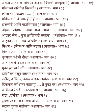
अतृप्त आत्म्यांचा धिंगाणा अन शनीदेवांची अवकृपा ! (नशायात्रा – भाग १०)
गांजाच्या तारेतील विरक्ती ! ( नशायात्रा – भाग ११ )
लोका सांगे ब्रह्मज्ञान ….! ( नशायात्रा भाग १२ )
गांधीजयंती ची सफाई मोहीम ! ( नशायात्रा – भाग १३ )
द्राक्षचोरी आणि महाशिवरात्र ! ( नशायात्रा – भाग १४ )
तोहफा ..तोहफा …लाया .लाया ..लाया …! ( नशायात्रा – भाग १५ )
आझाद सेना .. गुप्त क्रांतिकारी संघटना ! ( नशायात्रा – भाग १६ )
आझाद सेना … गर्द चा प्रवेश .! ( नशायात्रा – भाग १७ )
मिशन – इलेक्शन आणि मटका ! (नशायात्रा – भाग १८)
मिशन फेल …! (नशायात्रा – भाग १९ )
कुत्र्याला नशेची दीक्षा (नशायात्रा – भाग २० )
आत्महत्येचे नाटक (नशायात्रा – भाग २१)
मुका झाल्याचे सोंग (नशायात्रा – भाग २२)
हॉस्पिटल मधून पलायन (नशायात्रा – भाग २३)
संगीत, अभिनय, काव्य व इतर अवांतर ! (नशायात्रा – भाग २४)
दिनानाथ मंगेशकर नाट्यगृह …. ते पुन्हा घर ! (नशायात्रा – भाग २५)
अभिनयाचे धडे – नाट्यप्रवास ! (नशायात्रा – भाग २६)
राडा ..दांगोडा.. ! (नशायात्रा – भाग २७)
सुवर्ण पदक स्वीकारण्याचा सन्मान ! (नशायात्रा – भाग २८)
सटाणा युवक महोत्सव (नशायात्रा – भाग २९)