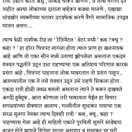
रात्री उद्योग करत असू , लाकडे चोरून आणणे , जे लोक वर्गणी देत
नाहीत अश्या लोकांच्या दाराला बाहेरून कड्या घालणे , एखाद्या
अपूर्ण कथा
भांडखोर व्यक्तीच्या घरावर दगडफेक करणे वैगरे सामाजिक उपद्रव
बुडीच खटलं – संयुक्त कुटुंब का गरजेचं?
चालत असत….
त्याच वेळी नाशीक रोड ला ‘ रेजिमेंटल ‘ थेटर मध्ये ‘ कब ?क्यू ?
कहा ? ‘ हा हॉरर चित्रपट लागला होता त्यात प्राण हा खलनायक
आहे आणि तो एका सीन मध्ये उताणा झोपलेला असताना एकदम
यंत्रवत पद्धतीने उठून उभा राहण्याचा एक अतिशय परिणाम कारक
प्रसंग आहे , चित्रपट पाहताना लोक घाबरतात तो प्रसंग पाहून ,
आमच्यातील एक ते तसे यंत्रवत उठून उभे राहणे शिकला होता .
एकदा रात्री होळी जवळ बसलो असताना त्याने ते करून दाखवले
अगदी हुबेहूब , आता कोणाला तरी घाबरवता येईल हा विचार
सगळ्यांच्या डोक्यात आलाच , गल्लीतील सुधाकर नावाचा एक
सरळ मुलगा नेमका त्याच दिवशी रात्री ‘ कब , क्यू , कहा ?
पाहण्यास गेला आहे ही माहिती एकाने पुरविली सुमारे साडेबारा
वाजत होते म्हणजे सिनेमा सुटला असणार व सुधाकर चा घरी