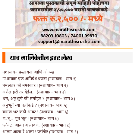
याच मालिकेतील इतर लेख
नशायात्रा – प्रस्तावना आणि ओळख
“नशायात्रा” एक अनिर्बंध प्रवास (नशायात्रा – भाग १)
चमत्कार को नमस्कार ! (नशायात्रा – भाग २)
असेल हरी तर देईल… (नशायात्रा – भाग ३)
भ्रम, अनुभूती की संमोहन ? (नशायात्रा – भाग ४)
अनुभूतीच्या पलीकडे ? (नशायात्रा – भाग ५)
बामण भट कढी आंबट ! (नशायात्रा – भाग ६)
भ..भू .. भूत भूत ! (नशायात्रा – भाग ७)
प्लँचेट.. आत्मा बोलावणे.. (नशायात्रा – भाग ८)
आत्मा आला रे आला ! प्लांचेट (नशायात्रा – भाग ९)