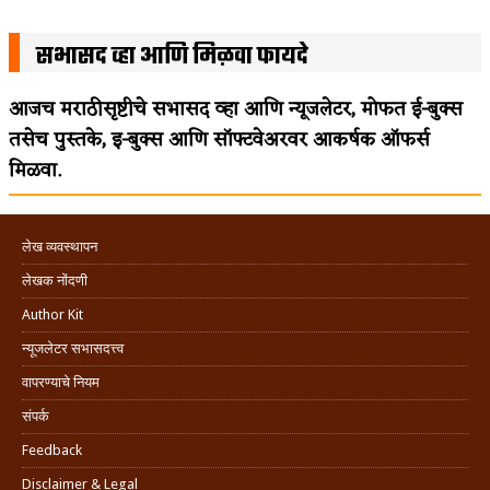
सभासद व्हा आणि मिळवा फायदे
आजच मराठीसृष्टीचे सभासद व्हा आणि न्यूजलेटर, मोफत ई-बुक्स
तसेच पुस्तके, इ-बुक्स आणि सॉफ्टवेअरवर आकर्षक ऑफर्स
मिळवा.
लेख व्यवस्थापन
लेखक नोंदणी
Author Kit
न्यूजलेटर सभासदत्त्व
वापरण्याचे नियम
संपर्क
Feedback
Disclaimer & Legal