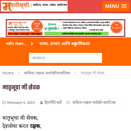
लॉग-इन करा
|
लेखक नोंदणी करा
MENU
भाषा, उच्चार आणि बहुभाषिकता
नवीन लेखन...
वारी विठ्ठलाची
ताम्र – एक अफलातून धातू (COPPER)
Home
कविता-गझल-चारोळी-वात्रटिका
मातृभूचा मी सेवक
जेव्हा मी आडनांव बदलले
मातृभूचा मी सेवक
अशी एक कविता लिहू इच्छिते
February 5, 2019
हिमगौरी कर्वे
कविता-गझल-चारोळी-वात्रटिका
पाटलाची विहीर
शपथ
मातृभूचा मी सेवक,
देशसेवा करत
रक्षक
,
पुस्तके बदलायची आहेत तुम्हाला!