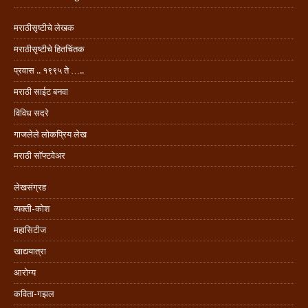
मराठीसृष्टीचे लेखक
मराठीसृष्टीचे हितचिंतक
प्रवास .. १९९५ ते …..
मराठी साईट बनवा
विविध सदरे
गाजलेले लोकप्रिय लेख
मराठी सॉफ्टवेअर
लेखसंग्रह
व्यक्ती-कोश
महासिटीज
खाद्ययात्रा
आरोग्य
कविता-गझल