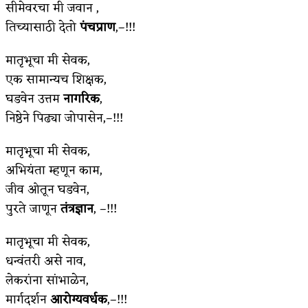
सीमेवरचा मी जवान ,
किती घोषणांचा पाऊस होता
तिच्यासाठी देतो
पंचप्राण
,–!!!
कसं हुईन तं हू माय…
मातृभूचा मी सेवक,
एक सामान्यच शिक्षक,
काळजाचे प्रेत
घडवेन उत्तम
नागरिक
,
चमकदार चांदी
निष्ठेने पिढ्या जोपासेन,–!!!
आदिवासींचा डॉक्टर, समाजसेवेचा ध्यास : डॉ. राहुल
मातृभूचा मी सेवक,
जोशी
अभियंता म्हणून काम,
जीव ओतून घडवेन,
डेंग्यू: ताप उतरला म्हणजे धोका टळला असे नाही!
पुरते जाणून
तंत्रज्ञान
, –!!!
४ जुलै – इतिहासात घडलेल्या महत्त्वाच्या घटना
मातृभूचा मी सेवक,
सुवर्ण – झळाळी
धन्वंतरी असे नाव,
‘अर्थ’पूर्ण हास्य
लेकरांना सांभाळेन,
मार्गदर्शन
आरोग्यवर्धक
,–!!!
अष्टपैलू : खंडू रांगणेकर