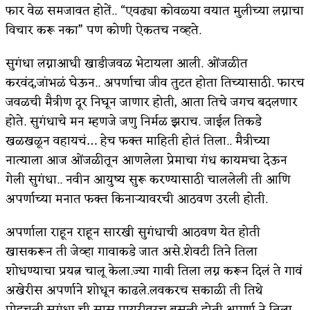
फार वेळ समजावत होतें.. “एवढ्या कोवळ्या वयात मुलीच्या लग्नाचा
विचार करू नका” पण कोणी ऐकतच नव्हते.
सुगंधा लग्नाआधी खाडीजवळ भेटायला आली. ओंजळीत
करवंद,जांभळं घेऊन.. अपर्णाचा जीव तुटत होता तिच्यासाठी. फारच
जवळची मैत्रीण दूर निघून जाणार होती, आता तिचे जगच बदलणार
होते. सुगंधाचे मन म्हणजे जणु निर्मळ झराच. जाईल तिकडे
खळखळून वहायचं… हेच फक्त माहिती होतं तिला.. मैत्रीच्या
नात्याला आज ओंजळीतून आणलेला प्रेमाचा गंध कायमचा देऊन
गेली सुगंधा.. नवीन आयुष्य सुरू करण्यासाठी चाललेली ती आणि
अपर्णाच्या मनात फक्त किनाऱ्यावरची आठवण उरली होती.
अपर्णाला राहून राहून सारखी सुगंधाची आठवण येत होती
खासकरून ती जेव्हा गावाकडे जात असे.शेवटी तिने तिला
शोधण्याचा प्रयत्न चालू केला.ज्या गावी तिला लग्न करून दिलं ते गावं
अखेरीस अपर्णाने शोधून काढले.लवकरच सकाळी ती तिथे
पोहचली.सुगंधा ची सासू पायरीवरच बसली होती.अपर्णा ने तिला