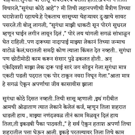
विचारले,”सुगंधा कोठे आहे”? मी तिची लहानपणीची मैत्रीण तिच्या
घराशेजारी रहायचे.हे ऐकताच सासूच्या चेहऱ्यावर दुःखाचे सावट
पसरले.ती बोलू लागली, “सुगंधा माझी धाकटी सून पोरगं सुधरल
म्हणून घाईन लगीन लावून दिलं ,” पोरं लय चांगली सगळं सांभाळून
घेत राहिली..पण दारूच्या नादापाई माझ्या लेकानं तिच्या जन्माच
वाटोळं केलं,घरातली समदी कोण त्याला किंमत देत नव्हती.. सुगंधा
पण छोटीमोठी काम करून संसार पुढे ढकलत होती.. अन्
एकेदिवशी माझा लेक दारू पाई सारं जग सोडून गेला.सुगंधा मात्र
एकटी पडली पदरात एक पोर टाकून नवरा निघून गेला.”आता मात्र
हे सगळं ऐकून अपर्णाचा जीव कासावीस झाला
सुगंधा कोठे दिसत नव्हती..तिची सासू म्हणाली ,इथं गरीबीत
आमची ओढाताण त्यात लेकाने केलेलं कर्ज, म्हणून तिला शहरात
धाडली हाय , माझ्या नणंदजवळ तीनं काम मिळवून दिलं हाय
तिला,ती इकडबी पैका पाठवती.,” हे सर्व ऐकून हताश अपर्णा तिचा
शहरातील पत्ता घेऊन आली. इकडे परतल्यावर तिला तिचे काम