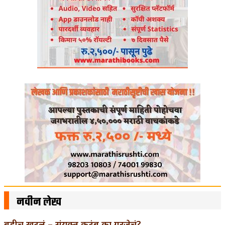
नवीन लेख
बुडीच खटलं – संयुक्त कुटुंब का गरजेचं?