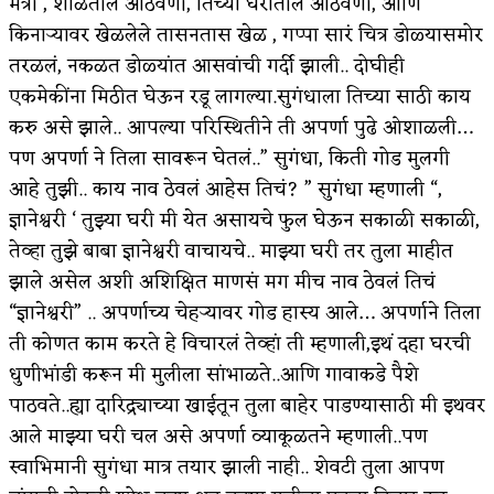
मैत्री , शाळेतील आठवणी, तिच्या घरातील आठवणी, आणि
किनाऱ्यावर खेळलेले तासनतास खेळ , गप्पा सारं चित्र डोळ्यासमोर
तरळलं, नकळत डोळ्यांत आसवांची गर्दी झाली.. दोघीही
एकमेकींना मिठीत घेऊन रडू लागल्या.सुगंधाला तिच्या साठी काय
करु असे झाले.. आपल्या परिस्थितीने ती अपर्णा पुढे ओशाळली…
पण अपर्णा ने तिला सावरून घेतलं..” सुगंधा, किती गोड मुलगी
आहे तुझी.. काय नाव ठेवलं आहेस तिचं? ” सुगंधा म्हणाली “,
ज्ञानेश्वरी ‘ तुझ्या घरी मी येत असायचे फुल घेऊन सकाळी सकाळी,
तेव्हा तुझे बाबा ज्ञानेश्वरी वाचायचे.. माझ्या घरी तर तुला माहीत
झाले असेल अशी अशिक्षित माणसं मग मीच नाव ठेवलं तिचं
“ज्ञानेश्वरी” .. अपर्णाच्य चेहऱ्यावर गोड हास्य आले… अपर्णाने तिला
ती कोणत काम करते हे विचारलं तेव्हां ती म्हणाली,इथं दहा घरची
धुणीभांडी करून मी मुलीला सांभाळते..आणि गावाकडे पैशे
पाठवते..ह्या दारिद्र्याच्या खाईतून तुला बाहेर पाडण्यासाठी मी इथवर
आले माझ्या घरी चल असे अपर्णा व्याकूळतने म्हणाली..पण
स्वाभिमानी सुगंधा मात्र तयार झाली नाही.. शेवटी तुला आपण