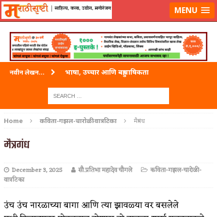
लॉग-इन करा
|
लेखक नोंदणी करा
MENU
भाषा, उच्चार आणि बहुभाषिकता
नवीन लेखन...
वारी विठ्ठलाची
ताम्र – एक अफलातून धातू (COPPER)
Home
कविता-गझल-चारोळी-वात्रटिका
मैत्रगंध
जेव्हा मी आडनांव बदलले
मैत्रगंध
अशी एक कविता लिहू इच्छिते
December 3, 2025
सौ.प्रतिभा महादेव चौगले
कविता-गझल-चारोळी-
पाटलाची विहीर
वात्रटिका
शपथ
उंच उंच नारळाच्या बागा आणि त्या झावळ्या वर बसलेले
पुस्तके बदलायची आहेत तुम्हाला!