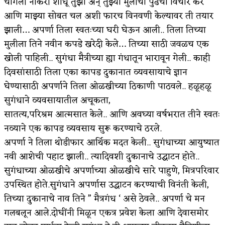
चांगली नोकरी शोधू तुझा अन् तुझ्या मुलीचा पुढचा विचार कर
आणि माझ्या सोबत चल अशी फारच विनवणी केल्यावर ती तयार
झाली… अपर्णा तिला स्वतःच्या घरी घेऊन आली.. तिला तिच्या
मुलीला तिने नवीन कपडे खरेदी केले… तिच्या साठी जवळच एक
खोली पाहिली.. सुगंधा मैत्रीच्या ह्या गंधातून भारावून गेली.. काही
दिवसांसाठी तिला एका कापड दुकानात व्यवसायाचे ज्ञान
घेण्यासाठी अपर्णाने तिला ओळखीच्या ठिकाणी पाठवले.. हळूहळू
सुगंधाने व्यवसायातील अचूकता,
सातत्य,परिश्रम आत्मसात केले.. आणि अवघ्या वर्षभरात तीने स्वतः
नव्याने एक कापड व्यवसाय सुरू करण्याचे ठरले.
अपर्णा ने तिला थोडीफार आर्थिक मदत केली.. सुगंधाच्या आयुष्यात
नवी आशेची पहाट झाली.. त्यादिवशी दुकानाचे उद्घाटन होते..
सुगंधाच्या ओळखीचे अपर्णाच्या ओळखीचे सारे पाहुणे, मित्रपरिवार
उपस्थित होते.सुगंधाने अपर्णास उद्धाटन करण्याची विनंती केली,
तिच्या दुकानाचे नाव तिने ” मैत्रगंध ‘ असे ठेवले.. अपर्णा चे मन
गलबलून आले.दोघींनी मिळून एकत्र प्रवेश केला आणि देवासमोर