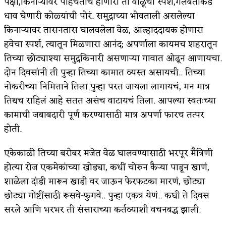
पक्षी,किनाऱ्यावर पोहचताच होणारा तो वाळूचा स्पर्श,गलबताकडे
धाव घेणारी कोळ्यांची पोरं. समुद्राच्या भोवताली असलेल्या
किती घोषणांचा पाऊस होता
किनाऱ्यावर तासनतास घालवलेला वेळ, आल्हाददायक होणारा
कसं हुईन तं हू माय…
हवेचा स्पर्श, त्यातून मिळणारा आनंद; अपर्णाला कायमच शहरातून
तिच्या छोट्याश्या समुद्रकिनारी असणाऱ्या गावात ओढून आणायचा.
काळजाचे प्रेत
दोन दिवसांनी ती पुन्हा तिच्या कामात व्यस्त असायची.. तिच्या
चमकदार चांदी
नोकरीच्या निमित्ताने तिला पुन्हा परत जायला लागायचं, मन मात्र
आदिवासींचा डॉक्टर, समाजसेवेचा ध्यास : डॉ. राहुल
तिथच राहिलं आहे सतत असंच वाटायचं तिला. आपल्या स्वतःच्या
कामाची जबाबदारी पूर्ण करण्यासाठी मात्र अपर्णा फारच तत्पर
जोशी
होती.
डेंग्यू: ताप उतरला म्हणजे धोका टळला असे नाही!
एकेकाळी तिच्या बरोबर मजेत वेळ घालवण्यासाठी भरपूर मैत्रिणी
४ जुलै – इतिहासात घडलेल्या महत्त्वाच्या घटना
होत्या रोज एकमेकांच्या खोड्या, कधीं चोरुन कैऱ्या पाडून खाणं,
शाळेला दांडी मारून खाडी वर जाऊन फेरफटका मारणं, छोट्या
सुवर्ण – झळाळी
छोट्या गोष्टींसाठी रूसवे-फुगवे.. पुन्हा एकत्र येणं.. कधी ते दिवस
‘अर्थ’पूर्ण हास्य
सरले आणि भरभर ती संसाराच्या कर्तव्याशी वचनबद्ध झाली.
अष्टपैलू : खंडू रांगणेकर