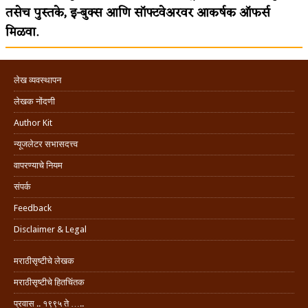
तसेच पुस्तके, इ-बुक्स आणि सॉफ्टवेअरवर आकर्षक ऑफर्स
मिळवा.
लेख व्यवस्थापन
लेखक नोंदणी
Author Kit
न्यूजलेटर सभासदत्त्व
वापरण्याचे नियम
संपर्क
Feedback
Disclaimer & Legal
मराठीसृष्टीचे लेखक
मराठीसृष्टीचे हितचिंतक
प्रवास .. १९९५ ते …..