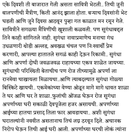
एके दिवशी ती बाजारात गेली असता सावित्री भेटली.. तिची जुनी
अपूर्ण कथा
बालपणीची मैत्रीण, किती आनंद झाला होता. बऱ्याच दिवसांनी भेट
घडली आणि जुने दिवस आठवून पुन्हा गत काळात मन रमून गेले.
बुडीच खटलं – संयुक्त कुटुंब का गरजेचं?
सावित्रीने सगळ्या मैत्रिणींची खुशाली कळवली. पण सुगंधाबद्दल
तिने काही सांगितले नाही. सुगंधा नावाप्रमाणेच मनाचा गंध
उधळणारी थोडी अल्लड, अवखळ चंचल पण निःस्वार्थी प्रेम
करणारी, आपल्या हातातले सगळं काही देऊन रिकामी.. सुगंधा
आणि अपर्णा दोघी जवळजवळ राहायच्या एकत्र शाळेत जायच्या.
सुगंधाची परिस्थिती बेताचीच पण रोज तीच्यामुळे अपर्णा ला
रानमेवा चाखायला मिळायचा..आणि त्याबदल्यात सुगंधा गोळ्या
बिस्किटे खायची.. एकमेकांच्या वेण्या ओढून मागे मागे धावत शाळा
ते घर आणि घर ते शाळा..फुलांची ओंजळ घेऊन रोज सुगंधा
अपर्णाच्या घरी सकाळी देवपूजेला हजर असायची. अपर्णाच्या
आईच्या हातचा प्रसाद तिला फार आवडायचा.. अशी सुगंधा
घरातल्यांनी नववीत असतानाच तिचं लग्न ठरवून दिले. अचानक
निरोप घेऊन तिची आई घरी आली. अपर्णाच्या घरची लोकं त्यांना