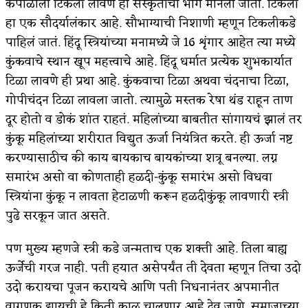
कपाळाला टिकली लावणे हा संस्कृतीचा भाग मानला जातो. टिकली
हा एक सौदर्यालंकार आहे. सौभाग्याची निशाणी म्हणून टिकलीकडे
पाहिलं जातं. हिंदू स्त्रियांच्या मनामध्ये जे 16 शृंगार आहेत त्या मध्ये
कुंकवाचे स्थान खूप महत्त्वाचे आहे. हिंदू धर्मात प्रत्येक शुभकार्यात
टिळा लावणे ही प्रथा आहे. कुंकवाचा टिळा अथवा चंदनाचा टिळा,
गोपीचंदन टिळा लावला जातो. त्यामुळे मस्तक रेषा थंड राहून ताण
दूर होतो व डोकं शांत राहतं. महिलांच्या बाबतीत सांगायचं झालं तर
कुंकू महिलांच्या शरीरात विद्युत ऊर्जा नियंत्रित करते. ही ऊर्जा नष्ट
करण्यासाठीच की काय बायकाच बायकांच्या शत्रू बनल्या. लग्न
समारंभ असो वा कोणताही हळदी-कुंकू समारंभ असो विधवा
स्त्रियांना कुंकू न लावता हेटाळणी करून हळदीकुंकू लावणारी स्त्री
पुढे सरकून जात असते.
पण मुख्य म्हणजे स्त्री कडे जन्मताच एक शक्ती आहे. तिला बाह्य
ऊर्जेची गरज नाही. पती हयात असेपर्यंत ती देवता म्हणून तिचा उदो
उदो करायचा पूजन करायचे आणि पती निधनानंतर अपमानीत
वागणूक द्यायची हे किती काळ चालणार आहे देव जाणे. समाजाच्या