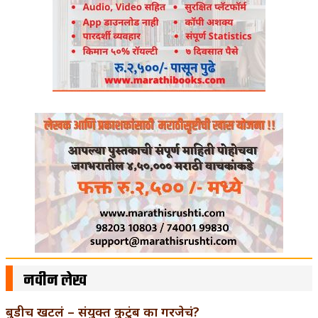
नवीन लेख
बुडीच खटलं – संयुक्त कुटुंब का गरजेचं?