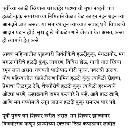
पूर्वीच्या काळी स्त्रियांना घराबाहेर पडण्याची मुभा नव्हती पण
अपूर्ण कथा
हळदी-कुंकू समारंभाच्या निमित्ताने वेळात वेळ काढून नटून थटून त्या
बुडीच खटलं – संयुक्त कुटुंब का गरजेचं?
आनंदाने जात असत. या समारंभातून त्यांच्यात संवाद घडे. विचारांचे
आदान प्रदान होई. सुख दुःखे मोकळेपणाने बोलता येत असत, असा
ही त्यामागे हेतू असे.
श्रावण महिन्यातील शुक्रवारी जिवंतीकेचे हळदीकुंकू, मंगळागौर, मग
मंगळागौरीचे हळदी कुंकू, जागरण, विविध खेळ, गाणी यात स्त्रिया
रमून जात असत. गणपती पाठोपाठ गौरी पूजन, नवरात्री उत्सव,
पौष महिन्यातील संक्रांतीसणानिमित्त हळदी कुंकू त्यावेळी स्नेहाचा,
प्रेमाचा तिळगुळ देणे, चैत्रगौरीचे हळदी कुंकू त्यावेळी हरभऱ्याने
ओट्या भरणे, उन्हाळ्याचे शमन करणारे ते पन्हे, आंबे डाळ खाणे,
आणि मग गप्पांमध्ये रंगून जाऊन हळदी कुंकू समारंभ पार पडे.
पूर्वी पुरुष वर्ग शिकार करीत असत. मग शिकार झाल्यावर
विजयोत्सव म्हणून प्राण्यांच्या रक्ताचा टिळा कपाळावर लावीत