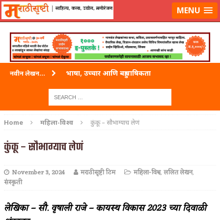
लॉग-इन करा
|
लेखक नोंदणी करा
MENU
भाषा, उच्चार आणि बहुभाषिकता
नवीन लेखन...
वारी विठ्ठलाची
ताम्र – एक अफलातून धातू (COPPER)
Home
महिला-विश्व
कुंकू – सौभाग्याच लेणं
जेव्हा मी आडनांव बदलले
कुंकू – सौभाग्याच लेणं
अशी एक कविता लिहू इच्छिते
November 3, 2024
मराठीसृष्टी टिम
महिला-विश्व
,
ललित लेखन
,
पाटलाची विहीर
संस्कृती
शपथ
लेखिका – सौ. वृषाली राजे – कायस्थ विकास 2023 च्या दिवाळी
पुस्तके बदलायची आहेत तुम्हाला!