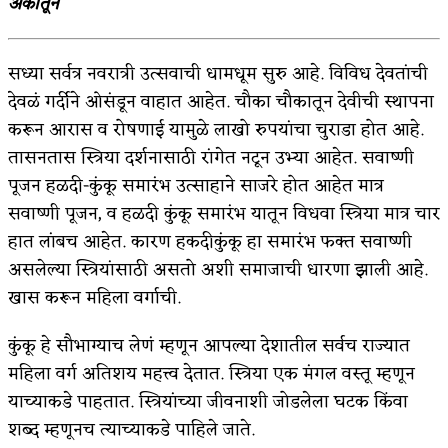
अंकातून
किती घोषणांचा पाऊस होता
सध्या सर्वत्र नवरात्री उत्सवाची धामधूम सुरु आहे. विविध देवतांची
कसं हुईन तं हू माय…
देवळं गर्दीने ओसंडून वाहात आहेत. चौका चौकातून देवीची स्थापना
काळजाचे प्रेत
करून आरास व रोषणाई यामुळे लाखो रुपयांचा चुराडा होत आहे.
तासनतास स्त्रिया दर्शनासाठी रांगेत नटून उभ्या आहेत. सवाष्णी
चमकदार चांदी
पूजन हळदी-कुंकू समारंभ उत्साहाने साजरे होत आहेत मात्र
आदिवासींचा डॉक्टर, समाजसेवेचा ध्यास : डॉ. राहुल
सवाष्णी पूजन, व हळदी कुंकू समारंभ यातून विधवा स्त्रिया मात्र चार
जोशी
हात लांबच आहेत. कारण हकदीकुंकू हा समारंभ फक्त सवाष्णी
असलेल्या स्त्रियांसाठी असतो अशी समाजाची धारणा झाली आहे.
डेंग्यू: ताप उतरला म्हणजे धोका टळला असे नाही!
खास करून महिला वर्गाची.
४ जुलै – इतिहासात घडलेल्या महत्त्वाच्या घटना
कुंकू हे सौभाग्याच लेणं म्हणून आपल्या देशातील सर्वच राज्यात
सुवर्ण – झळाळी
महिला वर्ग अतिशय महत्त्व देतात. स्त्रिया एक मंगल वस्तू म्हणून
याच्याकडे पाहतात. स्त्रियांच्या जीवनाशी जोडलेला घटक किंवा
‘अर्थ’पूर्ण हास्य
शब्द म्हणूनच त्याच्याकडे पाहिले जाते.
अष्टपैलू : खंडू रांगणेकर