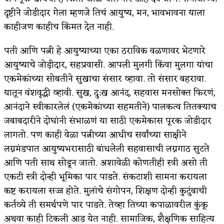
दृष्टीने जोडीदार गेला म्हणजे तिचं आयुष्य, मन, भावभावना याला
काहीजण काहीच किंमत देत नाही.
पती आणि पत्नी हे आयुष्याच्या एका ठराविक वळणावर भेटणारे
आयुष्याचे जोड़ीदार, सहप्रवासी. आपली मुलगी किंवा मुलगा यांचा
एकमेकांच्या सोबतीने सुखाचा संसार व्हावा. तो संसार बहरावा.
यातून वंशवृद्धी व्हावी. सुख, दु:ख आनंद, सहवास मनसोक्त फिरणं,
आनंदाने स्वीकारलेलं (एकमेकांच्या सहमतीने) पालकत्व तितक्याच
जबाबदारीने दोघांनी संभाळणं या साठी एकमेकास पूरक जोडीदार
लागतो. पण काही वेळा पत्नीच्या आधीच सर्वांच्या साक्षीने
लग्नमंडपात आयुष्यभरासाठी बांधलेली सहवासाची लग्नगाठ सुटते
आणि पती साथ सोडून जातो. अशावेळी कोणतीही स्त्री असो ती
एकटी स्त्री दोन्ही भूमिका पार पाडते. संकटाशी सामना करायला
कष्ट करायला सज्ज होते. मुलांचे संगोपन, शिक्षण दोन्ही कुटुंबाची
कर्तव्ये ती समर्थपणे पार पाडते. तेव्हा तिच्या कपाळावरील कुंकू
अथवा काही टिकली आड येत नाही. सामाजिक, शैक्षणिक साहित्य