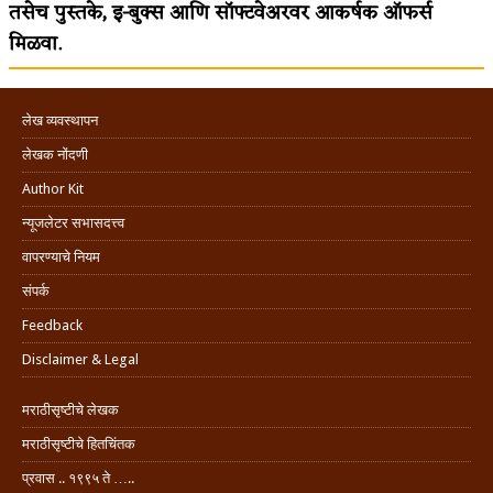
तसेच पुस्तके, इ-बुक्स आणि सॉफ्टवेअरवर आकर्षक ऑफर्स
मिळवा.
लेख व्यवस्थापन
लेखक नोंदणी
Author Kit
न्यूजलेटर सभासदत्त्व
वापरण्याचे नियम
संपर्क
Feedback
Disclaimer & Legal
मराठीसृष्टीचे लेखक
मराठीसृष्टीचे हितचिंतक
प्रवास .. १९९५ ते …..