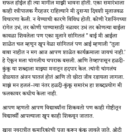
सफल होईल ही त्या मागील माझी भावना होती. एका समारंभाला
काही स्त्रीपालक गैरहजर राहिल्याने मी दुसऱ्या दिवशी मुलाजवळ
विचारणा केली. न येण्याची कारणे विविध होती. कोणी रेशनिंगच्या
रांगेत उभं, तर कोणी पाण्यासाठी नळावर उभं तर कोणत्या बाईला
कावळा शिवलेला पण एका मुलाने सांगितलं ” बाई मी आईला
शाळेत चल म्हणून खूप वेळा सांगितलं पण आई म्हणाली “तुला
बाबा नाहीत न मग आज आपण शाळेत कार्यक्रमाला जायचं नाही.’
हे ऐकून मला चांगलीच चपराक बसली. आणि तेव्हापासून हळदी-
कुंकू या शब्दाला माझ्या मनातून हदपार केल. त्यांनी चांगलंच
डोळ्यात अंजन घातलं होतं आणि तो छोटा जीव रडायला लागला.
माझं मन हललं–त्या नंतर हळदी-कुंकू समारंभ हा शब्दप्रयोग मी
फलकावर कधीच केला नाही.
आपण म्हणतो आपण विद्यार्थ्यांना शिकवतो पण काही गोष्टीतून
विद्यार्थ्यी आपल्याला खूप काही शिकवून जातात.
खास नवरात्रीत कुमारिकांची पूजा करून कुंकू लावले जाते. ओटी