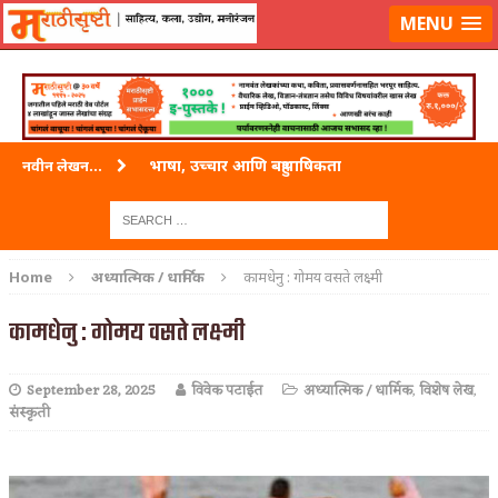
लॉग-इन करा
|
लेखक नोंदणी करा
MENU
भाषा, उच्चार आणि बहुभाषिकता
नवीन लेखन...
वारी विठ्ठलाची
ताम्र – एक अफलातून धातू (COPPER)
Home
अध्यात्मिक / धार्मिक
कामधेनु : गोमय वसते लक्ष्मी
जेव्हा मी आडनांव बदलले
कामधेनु : गोमय वसते लक्ष्मी
अशी एक कविता लिहू इच्छिते
September 28, 2025
विवेक पटाईत
अध्यात्मिक / धार्मिक
,
विशेष लेख
,
पाटलाची विहीर
संस्कृती
शपथ
पुस्तके बदलायची आहेत तुम्हाला!