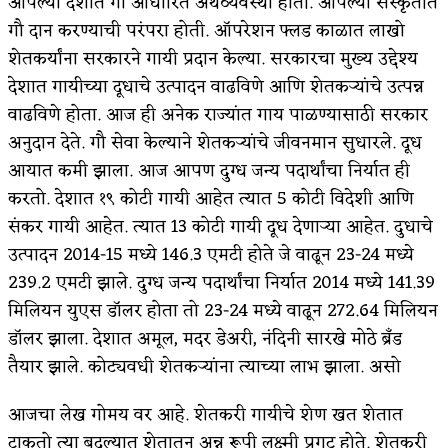
आपल्या देशात गौ आधारित अर्थव्यवस्था होती. आपल्या संस्कृतीत
गौ दान करण्याची परंपरा होती. ऑपरेशन फ्लड काळात लाखो
अपूर्ण कथा
शेतकर्यांना सरकारने गायी प्रदान केल्या. सरकारचा मुख्य उद्देश्य
बुडीच खटलं – संयुक्त कुटुंब का गरजेचं?
देशात गायीच्या दूधाचे उत्पादन वाढविणे आणि शेतकर्‍यांचे उत्पन्न
वाढविणे होता. आज ही अनेक राज्यांत गाय पाळण्यासाठी सरकार
अनुदान देते. गौ सेवा केल्याने शेतकर्‍यांचे जीवनमान सुधारले. दूध
आयात कमी झाला. आज आपण दुग्ध जन्य पदार्थांचा निर्यात ही
करतो. देशात १९ कोटी गायी आहेत त्यात 5 कोटी विदेशी आणि
संकर गायी आहेत. त्यात 13 कोटी गायी दूध देणार्‍या आहेत. दुधाचे
उत्पादन 2014-15 मध्ये 146.3 एमटी होते जे वाढून 23-24 मध्ये
239.2 एमटी झाले. दुग्ध जन्य पदार्थांचा निर्यात 2014 मध्ये 141.39
मिलियन युएस डॉलर होता तो 23-24 मध्ये वाढून 272.64 मिलियन
डॉलर झाला. देशात अमूल, मदर डेअरी, नंदिनी सारखे मोठे ब्रॅंड
तैयार झाले. कोट्यवधी शेतकर्‍यांना त्याच्या लाभ झाला. असो
आजचा लेख गोमय वर आहे. शेतकरी गायीचे शेण खत शेतात
टाकतो त्या बदल्यात शेतातून अन्न रूपी लक्ष्मी प्रगट होते. शेतकरी