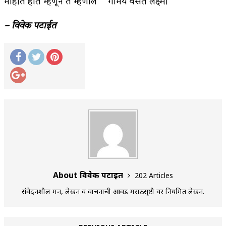
माहीत होते म्हणून ते म्हणाले “गोमय वसते लक्ष्मी”
– विवेक पटाईत
About विवेक पटाईत
202 Articles
संवेदनशील मन, लेखन व वाचनाची आवड मराठीसृष्टी वर नियमित लेखन.