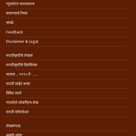
न्यूजलेटर सभासदत्त्व
वापरण्याचे नियम
संपर्क
Feedback
Disclaimer & Legal
मराठीसृष्टीचे लेखक
मराठीसृष्टीचे हितचिंतक
प्रवास .. १९९५ ते …..
मराठी साईट बनवा
विविध सदरे
गाजलेले लोकप्रिय लेख
मराठी सॉफ्टवेअर
लेखसंग्रह
व्यक्ती-कोश