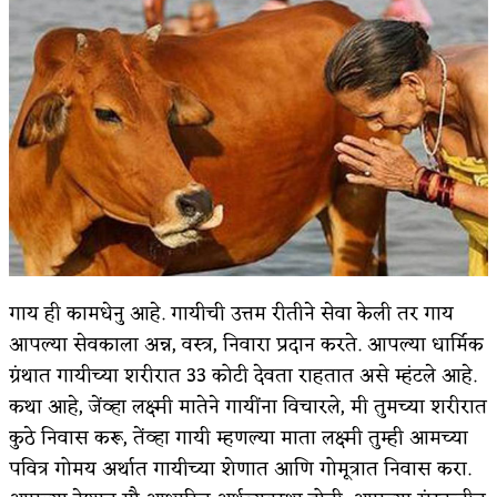
किती घोषणांचा पाऊस होता
कसं हुईन तं हू माय…
काळजाचे प्रेत
चमकदार चांदी
आदिवासींचा डॉक्टर, समाजसेवेचा ध्यास : डॉ. राहुल
जोशी
डेंग्यू: ताप उतरला म्हणजे धोका टळला असे नाही!
गाय ही कामधेनु आहे. गायीची उत्तम रीतीने सेवा केली तर गाय
आपल्या सेवकाला अन्न, वस्त्र, निवारा प्रदान करते. आपल्या धार्मिक
४ जुलै – इतिहासात घडलेल्या महत्त्वाच्या घटना
ग्रंथात गायीच्या शरीरात 33 कोटी देवता राहतात असे म्हंटले आहे.
सुवर्ण – झळाळी
कथा आहे, जेंव्हा लक्ष्मी मातेने गायींना विचारले, मी तुमच्या शरीरात
कुठे निवास करू, तेंव्हा गायी म्हणल्या माता लक्ष्मी तुम्ही आमच्या
‘अर्थ’पूर्ण हास्य
पवित्र गोमय अर्थात गायीच्या शेणात आणि गोमूत्रात निवास करा.
अष्टपैलू : खंडू रांगणेकर