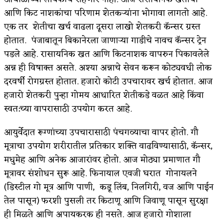
आणि किट नाशकांचा परिणाम शेतकर्‍यांना भोगावा लागतो आहे.
एक तर शेतीचा खर्च वाढला दूसरा लाखो शेतकरी कॅन्सर ग्रस्त
होतात. पंजाबातून बिकानेरला जाणार्‍या गाडीचे नावच कॅन्सर ट्रेन
पडले आहे. रासायनिक खत आणि किटनाशक वापरुन पिकावलेले
अन्न ही विषाक्त असते. अश्या अन्नाचे सेवन करून कोट्यवधी लोक
दरवर्षी रोगग्रस्त होतात. हजारो कोटी उपचारावर खर्च होतात. आज
हजारो शेतकरी पुन्हा गोमय आधारित शेतीकडे वळत आहे किंवा
स्वत:च्या वापरासाठी उपयोग करत आहे.
आयुर्वेदात रूग्णांच्या उपचारासाठी पंचगव्याचा वापर होतो. गौ
मूत्राचा उपयोग शरीरातील प्रतिकार शक्ति वाढविण्यासाठी, कॅन्सर,
मधुमेह आणि अनेक आजारांवर होतो. आज मोठ्या प्रमाणात गौ
मूत्रावर संशोधन सुरू आहे. फिनायाल एवजी घरात गोनायलने
(डिस्टील गो मूत्र आणि पाणी, कडू लिंब, निलगिरी, वज आणि पाईन
तेल पासून) फरशी पुसली तर किटाणू आणि जिवाणू पासून सुरक्षा
ही मिळते आणि अपायकरक ही नसते. आज हजारो गोशाला