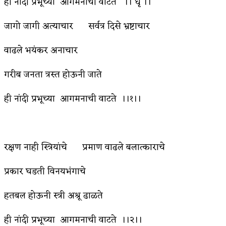
ही नांदी प्रभूच्या आगमनाची वाटते ।। धृ ।।
किती घोषणांचा पाऊस होता
जागो जागी अत्याचार सर्वत्र दिसे भ्रष्टाचार
कसं हुईन तं हू माय…
वाढले भयंकर अनाचार
काळजाचे प्रेत
गरीब जनता त्रस्त होऊनी जाते
चमकदार चांदी
ही नांदी प्रभूच्या आगमनाची वाटते ।।१।।
आदिवासींचा डॉक्टर, समाजसेवेचा ध्यास : डॉ. राहुल
जोशी
डेंग्यू: ताप उतरला म्हणजे धोका टळला असे नाही!
रक्षण नाही स्त्रियांचे प्रमाण वाढले बलात्काराचे
४ जुलै – इतिहासात घडलेल्या महत्त्वाच्या घटना
प्रकार घडती विनयभंगाचे
सुवर्ण – झळाळी
हतबल होऊनी स्त्री अश्रू ढाळते
‘अर्थ’पूर्ण हास्य
ही नांदी प्रभूच्या आगमनाची वाटते ।।२।।
अष्टपैलू : खंडू रांगणेकर