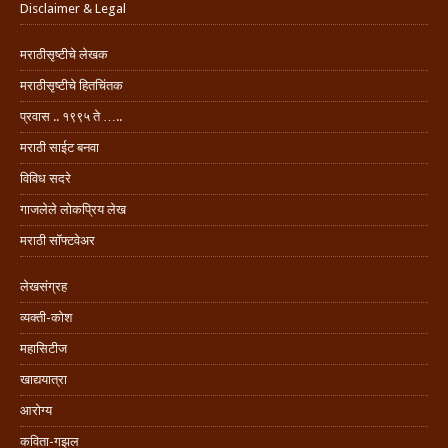
Disclaimer & Legal
मराठीसृष्टीचे लेखक
मराठीसृष्टीचे हितचिंतक
प्रवास .. १९९५ ते …..
मराठी साईट बनवा
विविध सदरे
गाजलेले लोकप्रिय लेख
मराठी सॉफ्टवेअर
लेखसंग्रह
व्यक्ती-कोश
महासिटीज
खाद्ययात्रा
आरोग्य
कविता-गझल