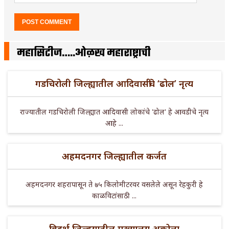
महासिटीज…..ओळख महाराष्ट्राची
गडचिरोली जिल्ह्यातील आदिवासींचे ‘ढोल’ नृत्य
राज्यातील गडचिरोली जिल्ह्यात आदिवासी लोकांचे 'ढोल' हे आवडीचे नृत्य
आहे ...
अहमदनगर जिल्ह्यातील कर्जत
अहमदनगर शहरापासून ते ७५ किलोमीटरवर वसलेले असून रेहकुरी हे
काळविटांसाठी ...
विदर्भ जिल्हयातील मुख्यालय अकोला