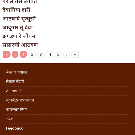
पेराल तसे उगवते
देवाचिया दारीं
आठवावे मृत्यूसी
जादूगार तूं देवा
झगडणारे जीवन
सासरची आठवण
«
‹
1
2
3
4
5
›
»
लेख व्यवस्थापन
लेखक नोंदणी
Author Kit
न्यूजलेटर सभासदत्त्व
वापरण्याचे नियम
संपर्क
Feedback