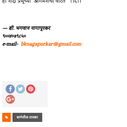
ही नांदी प्रभूच्या आगमनाची वाटते ।।६।।
— डॉ. भगवान नागापूरकर
९००४०७९८५०
e-mail-
bknagapurkar@gmail.com
बागेतील तारका