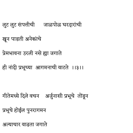
अपूर्ण कथा
बुडीच खटलं – संयुक्त कुटुंब का गरजेचं?
लुट लुट संपत्तीची जाळपोळ घरदारांची
खून पाडती अनेकांचे
प्रेमभावना उरली नसे ह्या जगाते
ही नांदी प्रभूच्या आगमनाची वाटते ।।३।।
गीतेमध्ये दिले वचन अर्जुनासी प्रभूचे तोंडून
प्रभूचे होईल पुनरागमन
अत्याचार वाढता जगाते