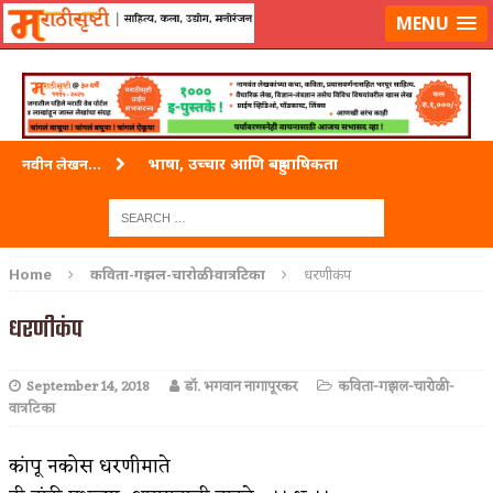
लॉग-इन करा
|
लेखक नोंदणी करा
MENU
भाषा, उच्चार आणि बहुभाषिकता
नवीन लेखन...
वारी विठ्ठलाची
ताम्र – एक अफलातून धातू (COPPER)
Home
कविता-गझल-चारोळी-वात्रटिका
धरणीकंप
जेव्हा मी आडनांव बदलले
धरणीकंप
अशी एक कविता लिहू इच्छिते
September 14, 2018
डॉ. भगवान नागापूरकर
कविता-गझल-चारोळी-
पाटलाची विहीर
वात्रटिका
शपथ
कांपू नकोस धरणीमाते
पुस्तके बदलायची आहेत तुम्हाला!