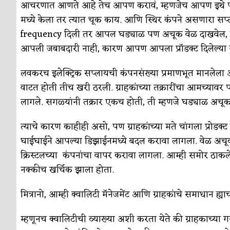
आचरणात आणते आहे तेच आपण करावं, म्हणजेच आपण इथे पण इ
मध्ये केला तर त्यात चूक काय. आणि स्थिर कंपने असणारा सप्लाय
frequency दिली तर आपल घड्याळ पण अचूक वेळ दाखवेल, जर 
आपली जबाबदारी नाही, कारण आपण आपला प्रॉडक्ट दिलेल्या स
लवकरच इलेक्ट्रिक सप्लायची कंपनसंख्या प्रमाणभूत मानलेल
वाटत होती तीच खरी ठरली. ग्राहकांच्या तक्रारींचा आमच्यावर
लागले. सगळ्यांनी तक्रार एकच होती, ती म्हणजे घड्याळ अचू
त्याचे कारण काहीही असो, पण ग्राहकांच्या मते चांगला प्रोडक
घाईघाईने आपल्या डिझाईनमध्ये बदल करावा लागला. वेळ अचूक
क्रिस्टलच्या कंपनांचा वापर करावा लागला. आम्ही समोर ठाकले
नक्कीच खर्चिक झाला होता.
मित्रानो, आम्ही क्वालिटी मॅनेजमेंट आणि ग्राहकांचे समाधान ह
म्हणूनच क्वालिटीची व्याख्या अशी करता येते की ग्राहकाच्या 