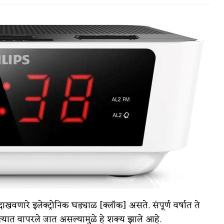
वात्रटिका
टिका
 जोशी
युवा-विश्व
आरोग्य
ारे इलेक्ट्रोनिक घड्याळ [क्लॉक] असते. संपूर्ण वर्षात ते
विशेष
त्यात वापरले जात असल्यामुळे हे शक्य झाले आहे.