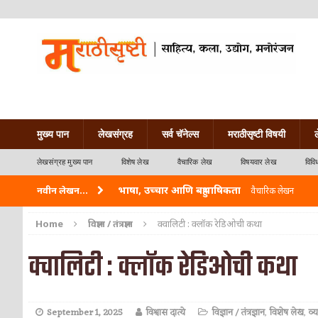
मुख्य पान
लेखसंग्रह
सर्व चॅनेल्स
मराठीसृष्टी विषयी
लेखसंग्रह मुख्य पान
विशेष लेख
वैचारिक लेख
विषयवार लेख
विवि
भाषा, उच्चार आणि बहुभाषिकता
नवीन लेखन...
वैचारिक लेखन
वारी विठ्ठलाची
कविता-गझल-चारोळी-वात्रटिका
Home
विज्ञान / तंत्रज्ञान
क्वालिटी : क्लॉक रेडिओची कथा
ताम्र – एक अफलातून धातू (COPPER)
आयुर्वेद
क्वालिटी : क्लॉक रेडिओची कथा
जेव्हा मी आडनांव बदलले
वैचारिक लेखन
अशी एक कविता लिहू इच्छिते
कविता-गझल-चारोळी-वात
September 1, 2025
विश्वास दात्ये
विज्ञान / तंत्रज्ञान
,
विशेष लेख
,
व्