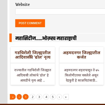
Website
महासिटीज…..ओळख महाराष्ट्राची
गडचिरोली जिल्ह्यातील
अहमदनगर जिल्ह्यातील
आदिवासींचे ‘ढोल’ नृत्य
कर्जत
राज्यातील गडचिरोली जिल्ह्यात
अहमदनगर शहरापासून ते ७५
आदिवासी लोकांचे 'ढोल' हे
किलोमीटरवर वसलेले असून
आवडीचे नृत्य आहे ...
रेहकुरी हे काळविटांसाठी ...
«
‹
1
2
3
4
5
›
»