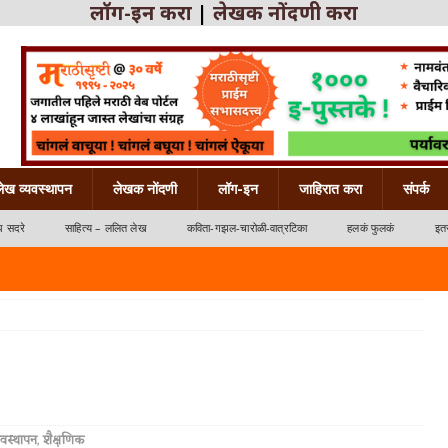
लॉग-इन करा
|
लेखक नोंदणी करा
लेख व्यवस्थापन
लेखक नोंदणी
लॉग-इन
जाहिरात करा
संपर्क
ध सदरे
साहित्य – ललित लेख
कविता-गझल-चारोळी-वात्रटिका
हलकं फुलकं
इतर
्रटिका
यवस्थापन
,
शैक्षणिक