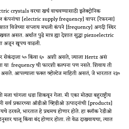
tric crystals वरचा खर्च वाचवण्यासाठी इलेक्ट्रोनिक
ील कंपनांचा [electric supply frequency] वापर [रेफरन्स]
 देशात विजेच्या सप्लाय मधली कंपने [frequency] अगदी स्थिर
खवत असत. अर्थात पुढे मात्र ह्या देशात सुद्धा piezoelectric
ता अजून खूपच वाढली.
] दर सेकंदाला ५० किंवा ६० अशी असते, ज्याला Hertz असं
ंना या frequency ची फारशी कल्पना पण नसते. शिवाय ती
असते. आपल्याला फक्त व्होल्टेज माहिती असतं, जे भारतात २३०
मला चांगला धडा शिकवून गेला. मी एका मोठ्या बहुराष्ट्रीय
सर्व प्रकारच्या ऑडीओ व्हिडीओ उत्पादनांची [products]
यचे ठरवले, भारतात हे प्रथमच होणार होते. हा क्लॉक रेडीओ
ेळेनुसार चालू किंवा बंद होणार होता. तो वेळ दाखवायचा, त्यात