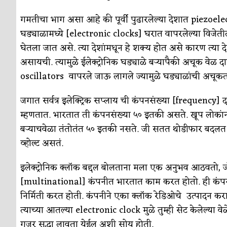
सुवर्ण – झळाळी
अर्थ-वाणिज्य
गमतीचा भाग असा आहे की पूर्वी पुढारलेल्या देशात piezoelec
‘अर्थ’पूर्ण हास्य
अर्थ-वाणिज्य
घड्याळामध्ये [electronic clocks] घरात वापरलेल्या विजेत
अष्टपैलू : खंडू रांगणेकर
क्रिकेट
घेतला जात असे. त्या देशांमधून हे शक्य होत असे कारण त्या
असायची. त्यामुळे ईलेक्ट्रोनिक घड्याळे बऱ्यापैकी अचूक वेळ दा
अपूर्ण कथा
कथा
oscillators वापरले जाऊ लागले ज्यामुळे घड्याळांची अचूक
बुडीच खटलं – संयुक्त कुटुंब का गरजेचं?
विशेष लेख
जगात सर्वत्र इलेक्ट्रिक सप्लाय ची कंपनसंख्या [frequency
म्हणतात. भारतात ती कंपनसंख्या ५० इतकी असते. खूप लोका
बऱ्याचवेळा तंतोतंत ५० इतकी नसते. जी सतत थोडीफार बदलत 
व्होल्ट असतं.
इलेक्ट्रोनिक क्लॉक बद्दल बोलताना मला एक अनुभव आठवतो, जो 
[multinational] कंपनीत भारतात काम करत होतो. ही कंपनी 
निर्मिती करत होती. कंपनीने एका क्लॉक रेडिओचे उत्पादन करा
त्याच्या आतल्या electronic clock मुळे तुम्ही सेट केलेल्या व
गजर सुद्धा लावता येईल अशी सोय होती.