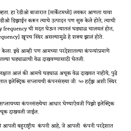
्हता. हा रेडीओ बाजारात [मार्केटमध्ये] लवकर आणता यावा
ओ डिझाईन करून त्याचे उत्पादन पण सुरु केले होते, त्याची
pply frequency ची मदत घेऊन त्यातलं घड्याळ चालवलं होत,
equency] खूपच स्थिर असल्यामुळे हे शक्य झालं होते.
ा. इथे आम्ही पण आमच्या परदेशातल्या कंपन्यांप्रमाणे
तल्या घड्याळाची वेळ दाखवण्यासाठी घेतली.
 लक्षात आलं की आमचे घड्याळ अचूक वेळ दाखवत नाहीये, पुढे
ात इलेक्ट्रिक सप्लायची कंपनसंख्या जी ५० हर्ट्झ अशी स्थिर
्लायच्या कंपनसंख्येचा आधार घेण्याऐवजी पिझो इलेक्ट्रिक
ळ अचूक दाखवली जाईल.
ी आपली बहुराष्ट्रीय कंपनी आहे, जे आपली कंपनी परदेशात