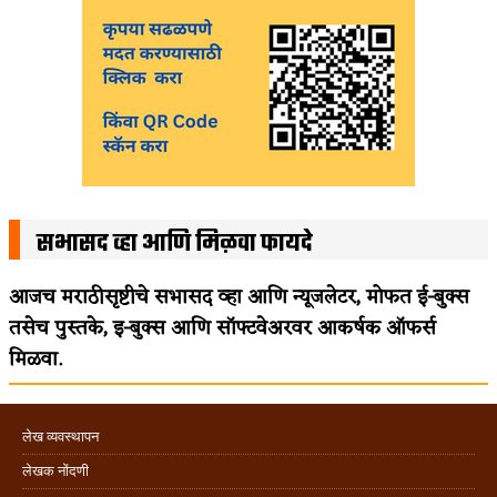
सभासद व्हा आणि मिळवा फायदे
आजच मराठीसृष्टीचे सभासद व्हा आणि न्यूजलेटर, मोफत ई-बुक्स
तसेच पुस्तके, इ-बुक्स आणि सॉफ्टवेअरवर आकर्षक ऑफर्स
मिळवा.
लेख व्यवस्थापन
लेखक नोंदणी