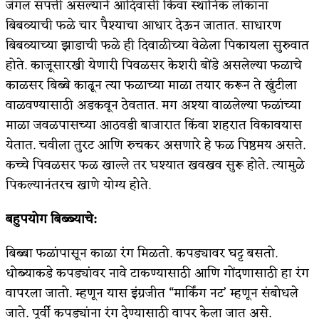
जंगल संपत्ती असल्याने आदिवासी किंवा स्थानिक लोकांना
बिबव्याची फळे चार पैश्याचा आधार देऊन जातात. साधारण
बिबव्याच्या झाडाची फळे ही दिवाळीच्या वेळेला पिकायला सुरुवात
होते. काजूसारखी येणारी पिवळसर केशरी बोंडे असलेल्या फळाचे
काळसर बिब्बे काढून त्या फळाच्या माळा तयार करून ते खुंटीला
वाळवण्यासाठी अडकवून ठेवतात. मग अश्या वाळलेल्या फळांच्या
माळा जवळपासच्या आठवडी बाजारात किंवा शहरात विकावयास
येतात. चवीला तुरट आणि रुचकर असणारे हे फळ पिष्ठमय असते.
कच्चे पिवळसर फळ खाल्ले तर घश्यात खवखव सुरू होते. त्यामुळे
पिकल्यानंतरच खाणे योग्य होते.
बहुपयोग बिब्ब्याचे:
बिब्बा फळांपासून काळा रंग मिळतो. कपड्यावर घट्ट बसतो.
धोब्याकडे कपड्यांवर नावे टाकण्यासाठी आणि गोंदणासाठी हा रंग
वापरला जातो. म्हणून यास इंग्रजीत “मार्किंग नट’ म्हणून संबोधले
जाते. पूर्वी कपड्यांना रंग देण्यासाठी वापर केला जात असे.