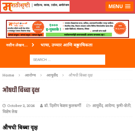
लॉग-इन करा
|
लेखक नोंदणी करा
MENU
भाषा, उच्चार आणि बहुभाषिकता
नवीन लेखन...
वारी विठ्ठलाची
ताम्र – एक अफलातून धातू (COPPER)
Home
आरोग्य
आयुर्वेद
औषधी बिब्बा वृक्ष
जेव्हा मी आडनांव बदलले
औषधी बिब्बा वृक्ष
अशी एक कविता लिहू इच्छिते
October 2, 2024
डॉ. दिलीप केशव कुलकर्णी
आयुर्वेद
,
आरोग्य
,
कृषी-शेती
,
पाटलाची विहीर
विशेष लेख
शपथ
औषधी बिब्बा वृक्ष
पुस्तके बदलायची आहेत तुम्हाला!