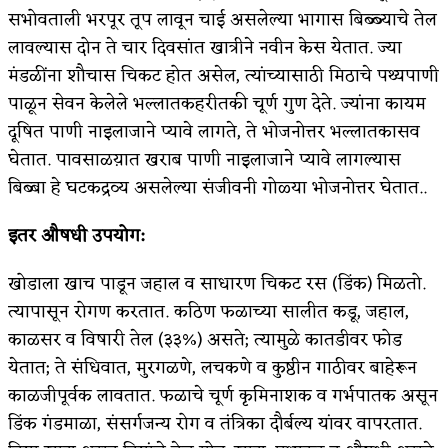
सभोवताली भरपूर तूप लावून चाई असलेल्या भागास बिब्ब्याचे तेल
लावल्यास दोन ते चार दिवसांत खात्रीने नवीन केस येतात. ज्या
मंडळींना शौचास चिकट होत असेल, त्यांच्यासाठी मिठाचे पथ्यपाणी
पाळून सेवन केलेले भल्लातकहरीतकी चूर्ण गुण देते. ज्यांना कायम
दूषित पाणी नाइलाजाने प्यावे लागते, ते भोजनोत्तर भल्लातकासव
घेतात. पावसाळय़ात खराब पाणी नाइलाजाने प्यावे लागल्यास
बिब्बा हे घटकद्रव्य असलेल्या संजीवनी गोळ्या भोजनोत्तर घेतात..
इतर औषधी उपयोग:
खोडाला खाच पाडून जहाल व साधारण चिकट रस (डिंक) मिळतो.
त्यापासून रोगण करतात. कठिण फळाच्या सालीत कडू, जहाल,
काळसर व विषारी तेल (३३%) असते; त्यामुळे कातडीवर फोड
येतात; ते संधिवात, मुरगळणे, लचकणे व कुष्ठीन गाठीवर बाहेरून
काळजीपूर्वक लावतात. फळाचे चूर्ण कृमिनाशक व गर्भपातक असून
डिंक गंडमाळा, संसर्गजन्य रोग व तंत्रिका दौर्बल्य यांवर वापरतात.