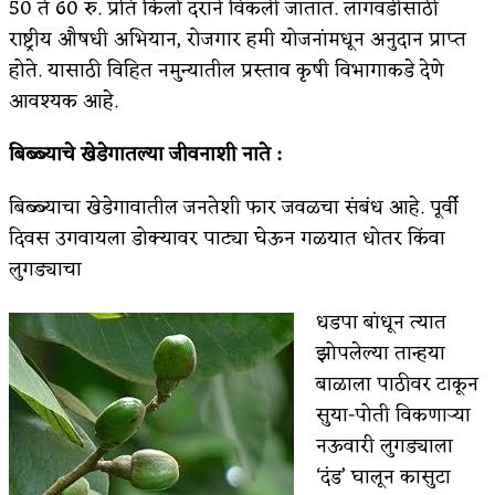
50 ते 60 रु. प्रति किलो दराने विकली जातात. लागवडीसाठी
राष्ट्रीय औषधी अभियान, रोजगार हमी योजनांमधून अनुदान प्राप्त
होते. यासाठी विहित नमुन्यातील प्रस्ताव कृषी विभागाकडे देणे
आवश्‍यक आहे.
बिब्ब्याचे खेडेगातल्या जीवनाशी नाते :
बिब्ब्याचा खेडेगावातील जनतेशी फार जवळचा संबंध आहे. पूर्वी
दिवस उगवायला डोक्यावर पाट्या घेऊन गळयात धोतर किंवा
लुगड्याचा
धडपा बांधून त्यात
झोपलेल्या तान्हया
बाळाला पाठीवर टाकून
सुया-पोती विकणाऱ्या
नऊवारी लुगड्याला
‘दंड’ घालून कासुटा