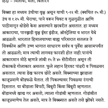
हिंदी – भिलावा, भेला, बिलारन
बिब्बा हा मध्यम उंचीचा वृक्ष असून याची ९-१२ मी. (क्वचित १५ मी.)
उंच व १.२५ मी. घेराचा, पाने वरून चिवट व गुळगुळीत आणि
पाठीमागून थोडेसे केस असल्याने खरबरीत असतात. हा मध्यम
आकाराचा, पानझडी वृक्ष ईस्ट इंडीज, ऑस्ट्रेलिया व भारत येथे
आढळतो. भारतात हिमालयाच्या बाह्य परिसरात सतलज ते
सिक्कीम आणि उष्ण भागात साधारण सर्वत्र व पूर्वेस आसामपर्यंत
तो आढळतो; मात्र त्याची लागवड फारशी होत नाही.पानांचे
आकारमान मोठे म्हणजे लांबी १५ ते ४० सेंटीमीटर असून ती
टोकाकडे गोलाकार असतत. फुले लहान हिरवट पांढरी व पिवळसर
असतात. त्यास डेख फारच छोटे असते. बिब्याच्या झाडाला
काजूप्रमाणे बोंडफळे येतात. ती पिकल्यावर पिवळ्या रंगाची
दिसतात. या बोंडाला बिंपटी, बिबुटी किंवा बिंबुटी म्हणतात.
बोंडामध्ये खाद्य गर असतो, त्याला गोडांबी म्हणतात. गोडांबीत
काजूप्रमाणेच तेल असते, मात्र ते बिब्ब्यात असते तसे झोंबरे नसते.