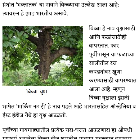
ग्रंथांत ‘भल्लातक’ या नावाने बिब्ब्याचा उल्लेख आला आहे;
अपूर्ण कथा
त्यावरून हे झाड भारतीय असावे.
बुडीच खटलं – संयुक्त कुटुंब का गरजेचं?
बिब्बा हे नाव वृक्षासाठी
आणि फळांसाठीही
वापरतात. फार
पूर्वीपासून या फळाच्या
सालीतील रस
कपड्यांवर खुणा
करण्यासाठी वापरण्यात
आला आहे. म्हणून
बिब्बा वृक्षाला इंग्रजी
भाषेत ‘मार्किंग नट ट्री’ हे नाव पडले आहे भारतासहित ऑस्ट्रेलिया व
ईस्ट इंडीज येथे हा वृक्ष आढळतो.
पूर्वीच्या गावगाड्यातील प्रत्येक घरा-घरात आढळणारा हा औषधी
गुणधर्म असलेला बिब्बा बीज घरातील गाडग्या-मडक्यात हमखास