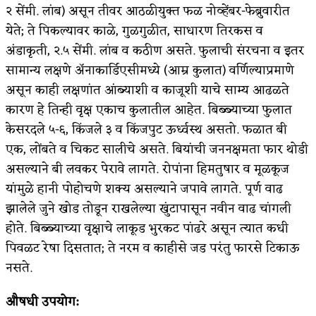
२ सेंमी. लांब) असून तीवर आठळीयुक्त फळ नोव्हेंबर-फेब्रुवारीत
येते; ते पिकल्यावर काळे, गुळगुळीत, साधारण तिरकस व
अंडाकृती, २.५ सेंमी. लांब व कठीण असते. फुलाची संरचना व इतर
सामान्य लक्षणे ॲनाकार्डिएसीमध्ये (आम्र कुलात) वर्णिल्याप्रमाणे
असून काही लक्षणांत आंब्याशी व काजूशी याचे साम्य आढळते
कारण हे तिन्ही वृक्ष एकाच कुलातील आहेत. बिब्ब्याच्या फुलात
केसरदले ५-६, किंजले ३ व किंजपुट ऊर्ध्वस्थ असतो. फळात बी
एक, लोंबते व चिकट सालीचे असते. बियांची जननक्षमता फार थोडी
असल्याने बी लवकर पेरावे लागते. रोपांना हिमतुषार व मूळकूज
यांमुळे हानी पोहोचणे शक्य असल्याने जपावे लागते. पूर्ण वाढ
झालेले जुने खोड तोडून राखलेल्या खुंटापासून नवीन वाढ चांगली
होते. बिब्ब्याच्या वृक्षाचे लाकूड भुरकट पांढरे असून त्यात कधी
पिवळट रेषा दिसतात; ते नरम व काहीसे जड परंतु फारसे टिकाऊ
नसते.
औषधी उपयोग: