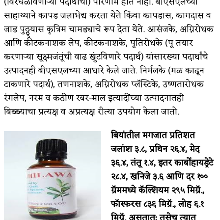
(विरघळविणाऱ्या पदार्थांचा) परिणाम होत नाही. बीएसएलच्या
साहाय्याने कापड जलाभेद्य करता येते किंवा कापडास, कागदास व
जाड पुठ्ठ्यास कृत्रिम चामड्याचे रूप देता येते. आसंजके, अग्निरोधक
आणि कीटकनाशक लेप, कीटकनाशके, पूतिरोधके (पू तयार
करणाऱ्या सूक्ष्मजंतूंची वाढ खुंटविणारे पदार्थ) यांसारख्या पदार्थांचे
उत्पादनही बीएसएलच्या आधारे केले जाते. निर्मलके (मळ काढून
टाकणारे पदार्थ), तणनाशके, अग्निरोधक प्लॅस्टिके, उष्णतारोधक
रंगलेप, नरम व कठीण रबर-माल इत्यादींच्या उत्पादनातही
बिब्ब्याचा प्रत्यक्ष व अप्रत्यक्ष रीत्या उपयोग केला जातो.
बियांतील मगजात प्रतिशत
जलांश ३.८, प्रथिन २६.४, मेद
३६.४, तंतू १.४, इतर कार्बोहायड्रेटे
२८.४, खनिजे ३.६ आणि दर १००
ग्रॅममध्ये कॅल्शियम २९५ मिग्रॅ.,
फॉस्फरस ८३६ मिग्रॅ., लोह ६.१
मिग्रॅ. असतात; तसेच त्यात