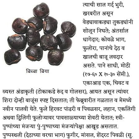
त्याची साल गर्द भुरी,
खरबरीत असून
वेड्यावाकड्या तुकड्यांनी
सोलून निघते; अंतर्साल
धागेदार; कोवळे भाग,
फुलोरा, पानांचे देठ व
खालची बाजू लवदार
असते. पाने साधी, मोठी
(१७-६० X १०-३० सेंमी.),
एकाआड एक, चिवट व
व्यस्त अंडाकृती (टोकाकडे रुंद व गोलसर), आयत असून त्यांवर
शिरा दोन्ही बाजूंस स्पष्ट दिसतात; ती फेब्रुवारीत गळतात व मेमध्ये
नवीन पालवी येते. फुले हिरवट पांढरी व पिवळसर, लहान, एकलिंगी
अथवा द्विलिंगी फुलोऱ्यावर पावसाळ्याच्या शेवटी येतात; स्त्री-
पुष्पांच्या मंजऱ्या पुं-पुष्पाच्या मंजऱ्यांपेक्षा आखूड असतात.
पुष्पस्थली (देठाच्या वरचा भाग) फुगीर, मांसल, शेंदरट पिवळी (सु.