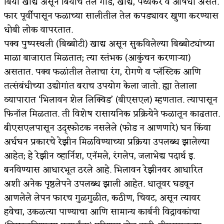
बिया खाद्य असून बियांचे तेल गोड, खाद्य, पथ्यकर व औषधी असते.
फार पूर्वीपासून फळाच्या सालीतील तेल कपड्यावर खुणा करण्यास
धोबी लोक वापरतात.
पक्व पुष्पस्थली (बिब्बोटी) खाद्य असून सुकविलेल्या बिब्बोट्यांच्या
माळा बाजारात मिळतात; त्या स्तंभक (आकुंचन करणाऱ्या)
असतात. पक्व फळांतील तेलाचा रंग, रोगणे व प्लॅस्टिक आणि
तत्संबंधीच्या उद्योगांत बराच उपयोग केला जातो. ह्या तेलाला
व्यापारात ‘भिलावन शेल लिक्विड’ (बीएसएल) म्हणतात. त्यापासून
फिनॉल मिळतात. ती विशेष रासायनिक प्रक्रियेने फळातून काढतात.
बीएसएलपासून उद्स्फोटक नसलेले (फोड न आणणारे) घन किंवा
अर्धघन प्रकारचे रेझीन मिळविण्याच्या प्रक्रिया उपलब्ध झालेल्या
आहेत; हे रेझीन व्हार्निश, एनॅमले, रंगलेप, जलाभेद्य पदार्थ इ.
बनविण्यास आधारभूत ठरले आहे. भिलावन रेझीनवर आधारित
अशी अनेक पृष्ठलेपने उपलब्ध झाली आहेत. धातूवर घडवून
आणलेले लेपन फारच गुळगुळीत, कठीण, चिवट, असून त्यावर
हवेचा, उकळत्या पाण्याचा आणि सामान्य कार्बनी विद्रावकांचा