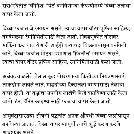
सद्यःस्थितीत “वॉर्निश’ “पेंट’ बनविणाऱ्या कंपन्यांमध्ये बिब्बा तेलाचा
वापर केला जातो.
बिब्बा फळात जे रसायन असते, त्याचा वापर वॉटर प्रूफिंग साहित्य,
वेगवेगळ्या रंगनिर्मितीसाठी केला जातो. निवडणुकीत बोटावर
मार्किंग करण्यात येणारी शाईही बऱ्याचदा बिब्ब्यापासून बनविली
जाते. बिब्बा फळांत मोठ्या प्रमाणात “फिलॉल’ रसायन असते.
त्याचा वापर वॉटर प्रूफिंग साहित्य, रंगनिर्मितीसाठी केला जातो.
अर्धवट वाळलेले तेल लाकूड पोखरणाऱ्या किडींच्या नियंत्रणासाठी
लाकडांना लावले जाते. गाड्यांच्या ऍक्‍सलला वंगणासाठी तेलाचा
वापर होतो. या वृक्षांचा उपयोग लाखेचे किडे वाढविण्यासाठी केला
जातो. टॅन, टॅनिन काढण्यासाठी फळांचा वापर केला जातो.
आयुर्वेदासारख्या औषधी पद्धतीत अनेक औषधी बिब्बा फळांपासून
बनविल्या जातात. बिब्बा वापरण्यापूर्वी त्याचे शुद्धीकरण करणे
आवश्‍यक असते.