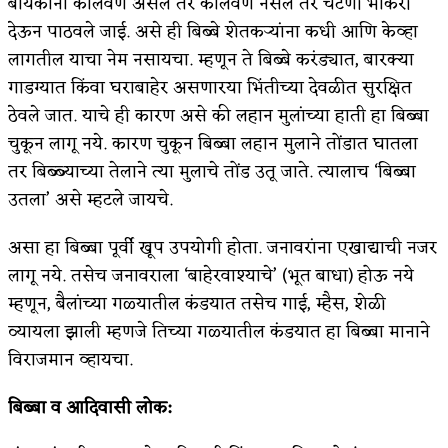
बायकांना कालवण असेल तर कालवण नसेल तर चटणी भाकरी
देऊन पाठवले जाई. असे ही बिब्बे शेतकऱ्यांना कधी आणि केव्हा
लागतील याचा नेम नसायचा. म्हणून ते बिब्बे करंड्यात, बारक्या
गाडग्यात किंवा घराबाहेर असणारया भिंतीच्या देवळीत सुरक्षित
ठेवले जात. याचे ही कारण असे की लहान मुलांच्या हाती हा बिब्बा
चुकून लागू नये. कारण चुकून बिब्बा लहान मुलाने तोंडात घातला
तर बिब्ब्याच्या तेलाने त्या मुलाचे तोंड उतू जाते. त्यालाच ‘बिब्बा
उतला’ असे म्हटले जायचे.
असा हा बिब्बा पूर्वी खूप उपयोगी होता. जनावरांना एखाद्याची नजर
लागू नये. तसेच जनावराला ‘बाहेरवाश्याचे’ (भूत बाधा) होऊ नये
म्हणून, बैलांच्या गळ्यातील कंडयात तसेच गाई, म्हैस, शेळी
व्यायला झाली म्हणजे तिच्या गळ्यातील कंडयात हा बिब्बा मानाने
विराजमान व्हायचा.
बिब्बा व आदिवासी लोक: