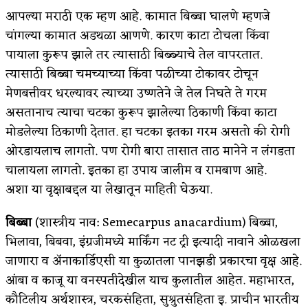
आपल्या मराठी एक म्हण आहे. कामात बिब्बा घालणे म्हणजे
किती घोषणांचा पाऊस होता
चांगल्या कामात अडथळा आणणे. कारण काटा टोचला किंवा
कसं हुईन तं हू माय…
पायाला कुरूप झाले तर त्यासाठी बिब्ब्याचे तेल वापरतात.
त्यासाठी बिब्बा चमच्याच्या किंवा पळीच्या टोकावर टोचून
काळजाचे प्रेत
मेणबत्तीवर धरल्यावर त्याच्या उष्णतेने जे तेल निघते ते गरम
चमकदार चांदी
असतानाच त्याचा चटका कुरूप झालेल्या ठिकाणी किंवा काटा
मोडलेल्या ठिकाणी देतात. हा चटका इतका गरम असतो की रोगी
आदिवासींचा डॉक्टर, समाजसेवेचा ध्यास : डॉ. राहुल
ओरडायलाच लागतो. पण रोगी बारा तासात ताठ मानेने न लंगडता
जोशी
चालायला लागतो. इतका हा उपाय जालीम व रामबाण आहे.
अशा या वृक्षाबद्दल या लेखातून माहिती घेऊया.
डेंग्यू: ताप उतरला म्हणजे धोका टळला असे नाही!
४ जुलै – इतिहासात घडलेल्या महत्त्वाच्या घटना
बिब्बा
(शास्त्रीय नाव: Semecarpus anacardium) बिब्बा,
भिलावा, बिबवा, इंग्रजीमध्ये मार्किंग नट ट्री इत्यादी नावाने ओळखला
सुवर्ण – झळाळी
जाणारा व ॲनाकार्डिएसी या कुळातला पानझडी प्रकारचा वृक्ष आहे.
‘अर्थ’पूर्ण हास्य
आंबा व काजू या वनस्पतीदेखील याच कुलातील आहेत. महाभारत,
कौटिलीय अर्थशास्त्र, चरकसंहिता, सुश्रुतसंहिता इ. प्राचीन भारतीय
अष्टपैलू : खंडू रांगणेकर