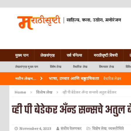
मुख्य पान
लेखसंग्रह
सर्व चॅनेल्स
मराठीसृष्टी विषयी
लेखसंग्रह मुख्य पान
विशेष लेख
वैचारिक लेख
विषयवार लेख
विवि
भाषा, उच्चार आणि बहुभाषिकता
नवीन लेखन...
वैचारिक लेखन
वारी विठ्ठलाची
कविता-गझल-चारोळी-वात्रटिका
Home
विशेष लेख
व्ही पी बेडेकर अँन्ड सन्सचे अतुल बेडेकर
ताम्र – एक अफलातून धातू (COPPER)
आयुर्वेद
व्ही पी बेडेकर अँन्ड सन्सचे अतुल 
जेव्हा मी आडनांव बदलले
वैचारिक लेखन
अशी एक कविता लिहू इच्छिते
कविता-गझल-चारोळी-वात
November 4, 2023
संजीव वेलणकर
विशेष लेख
,
व्यक्तीचित्रे