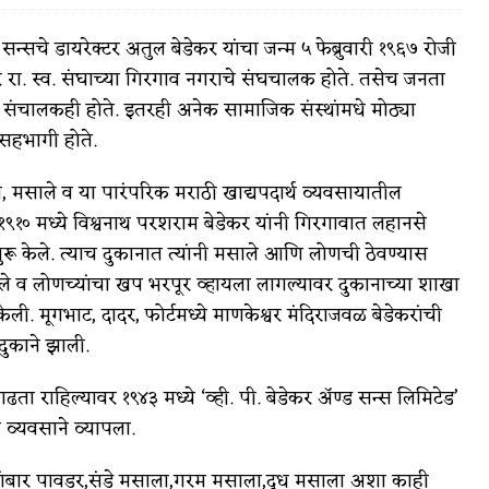
ड सन्सचे डायरेक्टर अतुल बेडेकर यांचा जन्म ५ फेब्रुवारी १९६७ रोजी
 रा. स्व. संघाच्या गिरगाव नगराचे संघचालक होते. तसेच जनता
 संचालकही होते. इतरही अनेक सामाजिक संस्थांमधे मोठ्या
वात्रटिका
 सहभागी होते.
टिका
ी, मसाले व या पारंपरिक मराठी खाद्यपदार्थ व्यवसायातील
. १९१० मध्ये विश्वनाथ परशराम बेडेकर यांनी गिरगावात लहानसे
ुरू केले. त्याच दुकानात त्यांनी मसाले आणि लोणची ठेवण्यास
ले व लोणच्यांचा खप भरपूर व्हायला लागल्यावर दुकानाच्या शाखा
ली. मूगभाट, दादर, फोर्टमध्ये माणकेश्वर मंदिराजवळ बेडेकरांची
ुकाने झाली.
 जोशी
युवा-विश्व
 वाढता राहिल्यावर १९४३ मध्ये ‘व्ही. पी. बेडेकर अ‍ॅण्ड सन्स लिमिटेड’
आरोग्य
र व्यवसाने व्यापला.
विशेष
,सांबार पावडर,संडे मसाला,गरम मसाला,दूध मसाला अशा काही