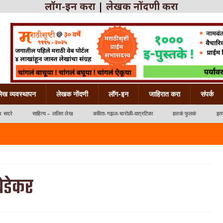
लॉग-इन करा
|
लेखक नोंदणी करा
लेख व्यवस्थापन
लेखक नोंदणी
लॉग-इन
जाहिरात करा
संपर्क
ध सदरे
साहित्य – ललित लेख
कविता-गझल-चारोळी-वात्रटिका
हलकं फुलकं
इतर
बेडेकर
्रटिका