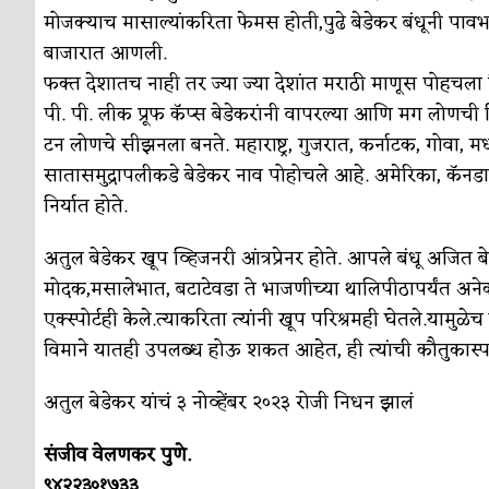
सुवर्ण – झळाळी
अर्थ-वाणिज्य
मोजक्याच मासाल्यांकरिता फेमस होती,पुढे बेडेकर बंधूनी प
बाजारात आणली.
‘अर्थ’पूर्ण हास्य
अर्थ-वाणिज्य
फक्त देशातच नाही तर ज्या ज्या देशांत मराठी माणूस पोहचला 
अष्टपैलू : खंडू रांगणेकर
क्रिकेट
पी. पी. लीक प्रूफ कॅप्स बेडेकरांनी वापरल्या आणि मग लोणच
टन लोणचे सीझनला बनते. महाराष्ट्र, गुजरात, कर्नाटक, गोवा, मध्य
अपूर्ण कथा
कथा
सातासमुद्रापलीकडे बेडेकर नाव पोहोचले आहे. अमेरिका, कॅनडा, मध
बुडीच खटलं – संयुक्त कुटुंब का गरजेचं?
विशेष लेख
निर्यात होते.
अतुल बेडेकर खूप व्हिजनरी आंत्रप्रेनर होते. आपले बंधू अजित 
मोदक,मसालेभात, बटाटेवडा ते भाजणीच्या थालिपीठापर्यंत अनेक म
एक्स्पोर्टही केले.त्याकरिता त्यांनी खूप परिश्रमही घेतले.यामुळ
विमाने यातही उपलब्ध होऊ शकत आहेत, ही त्यांची कौतुकास्
अतुल बेडेकर यांचं ३ नोव्हेंबर २०२३ रोजी निधन झालं
संजीव वेलणकर पुणे.
९४२२३०१७३३