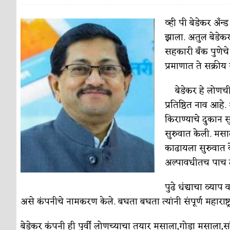
पाटलाची विहीर
कविता-गझल-चारोळी-वात्रटिका
व्ही पी बेडेकर अँन्
झाला. अतुल बेडेकर
शपथ
कविता-गझल-चारोळी-वात्रटिका
सहकारी बँक पुणेचे
पुस्तके बदलायची आहेत तुम्हाला!
कविता-गझल-चारोळी-
प्रमाणात ते सक्रीय
किती घोषणांचा पाऊस होता
कविता-गझल-चारोळी-वात्र
बेडेकर हे लोणच
कसं हुईन तं हू माय…
प्रतिष्ठित नाव आहे
परिचय आणि परिक्षणे
किराण्याचे दुकान स
काळजाचे प्रेत
कविता-गझल-चारोळी-वात्रटिका
सुरुवात केली. मसा
चमकदार चांदी
काढायला सुरुवात के
अर्थ-वाणिज्य
अल्पावधीतच पाच द
आदिवासींचा डॉक्टर, समाजसेवेचा ध्यास : डॉ. राहुल
पुढे धंद्याचा व्याप
डेंग्यू: ताप उतरला म्हणजे धोका टळला असे नाही!
असे कंपनीचे नामकरण केले. बघता बघता त्यांनी संपूर्ण महाराष्ट्
४ जुलै – इतिहासात घडलेल्या महत्त्वाच्या घटना
दिन
बेडेकर कंपनी ही पुर्वी लोणच्याचा तयार मसाला,गोडा मसाला