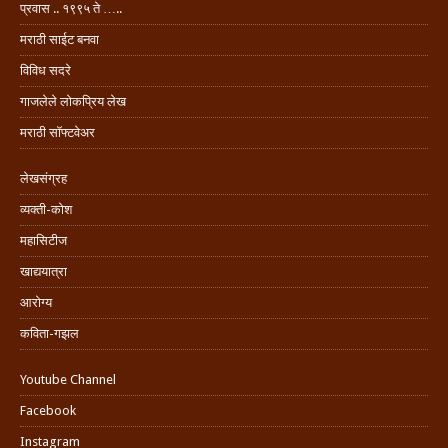
प्रवास .. १९९५ ते …..
मराठी साईट बनवा
विविध सदरे
गाजलेले लोकप्रिय लेख
मराठी सॉफ्टवेअर
लेखसंग्रह
व्यक्ती-कोश
महासिटीज
खाद्ययात्रा
आरोग्य
कविता-गझल
Youtube Channel
Facebook
Instagram