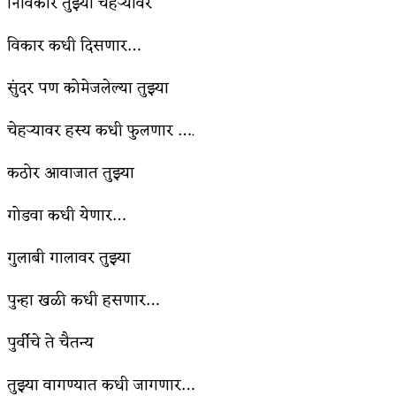
निर्विकार तुझ्या चेहऱ्यावर
किती घोषणांचा पाऊस होता
विकार कधी दिसणार…
कसं हुईन तं हू माय…
सुंदर पण कोमेजलेल्या तुझ्या
काळजाचे प्रेत
चेहर्‍यावर हस्य कधी फुलणार ….
चमकदार चांदी
कठोर आवाजात तुझ्या
आदिवासींचा डॉक्टर, समाजसेवेचा ध्यास : डॉ. राहुल
जोशी
गोडवा कधी येणार…
डेंग्यू: ताप उतरला म्हणजे धोका टळला असे नाही!
गुलाबी गालावर तुझ्या
४ जुलै – इतिहासात घडलेल्या महत्त्वाच्या घटना
पुन्हा खळी कधी हसणार…
सुवर्ण – झळाळी
पुर्वीचे ते चैतन्य
‘अर्थ’पूर्ण हास्य
तुझ्या वागण्यात कधी जागणार…
अष्टपैलू : खंडू रांगणेकर