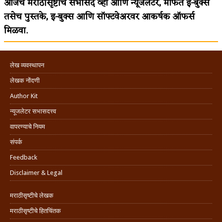
आजच मराठीसृष्टीचे सभासद व्हा आणि न्यूजलेटर, मोफत ई-बुक्स
तसेच पुस्तके, इ-बुक्स आणि सॉफ्टवेअरवर आकर्षक ऑफर्स
मिळवा.
लेख व्यवस्थापन
लेखक नोंदणी
Author Kit
न्यूजलेटर सभासदत्त्व
वापरण्याचे नियम
संपर्क
Feedback
Disclaimer & Legal
मराठीसृष्टीचे लेखक
मराठीसृष्टीचे हितचिंतक