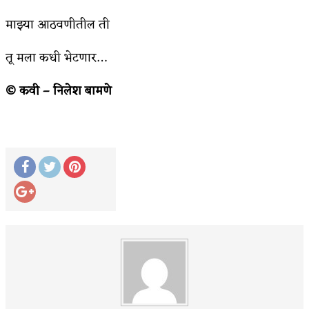
माझ्या आठवणीतील ती
अपूर्ण कथा
बुडीच खटलं – संयुक्त कुटुंब का गरजेचं?
तू मला कधी भेटणार…
© कवी – निलेश बामणे