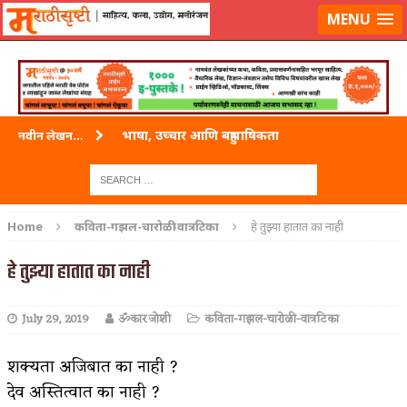
लॉग-इन करा
|
लेखक नोंदणी करा
MENU
भाषा, उच्चार आणि बहुभाषिकता
नवीन लेखन...
वारी विठ्ठलाची
ताम्र – एक अफलातून धातू (COPPER)
Home
कविता-गझल-चारोळी-वात्रटिका
हे तुझ्या हातात का नाही
जेव्हा मी आडनांव बदलले
हे तुझ्या हातात का नाही
अशी एक कविता लिहू इच्छिते
July 29, 2019
ॐकार जोशी
कविता-गझल-चारोळी-वात्रटिका
पाटलाची विहीर
शपथ
शक्यता अजिबात का नाही ?
देव अस्तित्वात का नाही ?
पुस्तके बदलायची आहेत तुम्हाला!