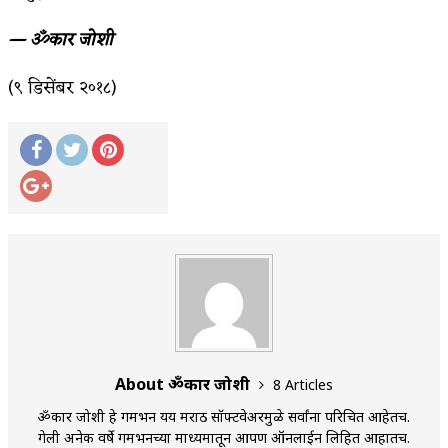
अपूर्ण कथा
— ॐकार जोशी
बुडीच खटलं – संयुक्त कुटुंब का गरजेचं?
(९ डिसेंबर २०१८)
About ॐकार जोशी
8 Articles
ॐकार जोशी हे गमभन यय मराठी सॉफ्टवेअरमुळे सर्वांना परिचित आहेतच.
गेली अनेक वर्षे गमभनच्या माध्यमातून आपण ऑनलाईन लिहित आहातच.