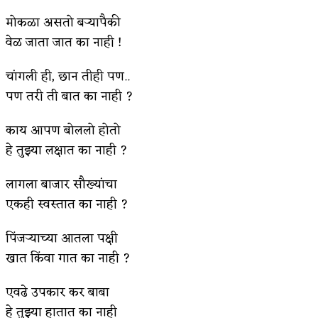
मोकळा असतो बर्‍यापैकी
किती घोषणांचा पाऊस होता
वेळ जाता जात का नाही !
कसं हुईन तं हू माय…
चांगली ही, छान तीही पण..
काळजाचे प्रेत
पण तरी ती बात का नाही ?
चमकदार चांदी
काय आपण बोललो होतो
आदिवासींचा डॉक्टर, समाजसेवेचा ध्यास : डॉ. राहुल
हे तुझ्या लक्षात का नाही ?
जोशी
लागला बाजार सौख्यांचा
डेंग्यू: ताप उतरला म्हणजे धोका टळला असे नाही!
एकही स्वस्तात का नाही ?
४ जुलै – इतिहासात घडलेल्या महत्त्वाच्या घटना
पिंजर्‍याच्या आतला पक्षी
सुवर्ण – झळाळी
खात किंवा गात का नाही ?
‘अर्थ’पूर्ण हास्य
एवढे उपकार कर बाबा
हे तुझ्या हातात का नाही
अष्टपैलू : खंडू रांगणेकर