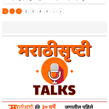
«
‹
1
2
3
4
5
›
»