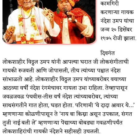
कामगिरी
किती घोषणांचा पाऊस होता
करणाऱ्या गायक
नंदेश उमप यांचा
कसं हुईन तं हू माय…
जन्म २० डिसेंबर
काळजाचे प्रेत
१९७५ रोजी झाला.
चमकदार चांदी
दिवगंत
आदिवासींचा डॉक्टर, समाजसेवेचा ध्यास : डॉ. राहुल
लोकशाहीर विठ्ठल उमप यांनी आपल्या घरात जी लोकसंगीताची
गायकी रुजवली आणि जोपासली, तीच त्यांच्या पश्चात नंदेश
जोशी
सांभाळतो आहे. लोकशाहीर विठ्ठल उमप यांच्याबरोबर वयाच्या
डेंग्यू: ताप उतरला म्हणजे धोका टळला असे नाही!
आठव्या वर्षी नंदेश रंगमंचावर गायला उभा राहिला. तेव्हापासून
जवळजवळ पंचवीस-तीस वर्षं नंदेश त्यांच्याबरोबर, त्यांच्या
४ जुलै – इतिहासात घडलेल्या महत्त्वाच्या घटना
साथसंगतीने गात होता, घडत होता. परिणामी ‘ये दादा आवार ये…’
सुवर्ण – झळाळी
म्हणणाऱ्या कोळणीपासून ते ‘नाय बा किस्ना असून उपकाल, संगत
तुजी नाई बली ले’ म्हणणाऱ्या पेंद्याच्या बोबड्या गवळणीपर्यंत
‘अर्थ’पूर्ण हास्य
लोकशाहिरांची गायकी नंदेशने सहीसही उचलली.
अष्टपैलू : खंडू रांगणेकर