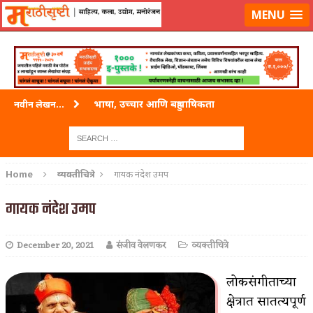
लॉग-इन करा
|
लेखक नोंदणी करा
MENU
भाषा, उच्चार आणि बहुभाषिकता
नवीन लेखन...
वारी विठ्ठलाची
ताम्र – एक अफलातून धातू (COPPER)
Home
व्यक्तीचित्रे
गायक नंदेश उमप
जेव्हा मी आडनांव बदलले
गायक नंदेश उमप
अशी एक कविता लिहू इच्छिते
December 20, 2021
संजीव वेलणकर
व्यक्तीचित्रे
पाटलाची विहीर
शपथ
लोकसंगीताच्या
क्षेत्रात सातत्यपूर्ण
पुस्तके बदलायची आहेत तुम्हाला!