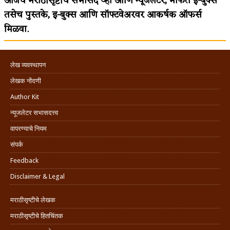
आजच मराठीसृष्टीचे सभासद व्हा आणि न्यूजलेटर, मोफत ई-बुक्स
तसेच पुस्तके, इ-बुक्स आणि सॉफ्टवेअरवर आकर्षक ऑफर्स
मिळवा.
लेख व्यवस्थापन
लेखक नोंदणी
Author Kit
न्यूजलेटर सभासदत्त्व
वापरण्याचे नियम
संपर्क
Feedback
Disclaimer & Legal
मराठीसृष्टीचे लेखक
मराठीसृष्टीचे हितचिंतक