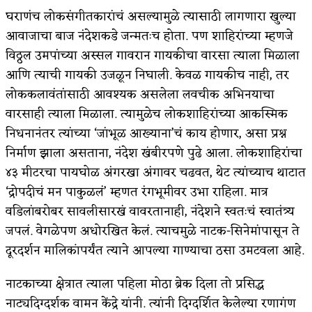
घराणंच लोकसंगीतकारांचं असल्यामुळे त्यासाठी लागणारा खुल्या
अपूर्ण कथा
आवाजाचा बाज नंदेशकडे जन्मतःच होता. पण शाहिरांच्या म्हणजे
बुडीच खटलं – संयुक्त कुटुंब का गरजेचं?
विठ्ठल उमपांच्या अस्सल गावरान गायकीचा वारसा त्याला मिळाला
आणि त्याची गायकी उजळून निघाली. केवळ गायकीच नाही, तर
लोककलावंतांसाठी आवश्यक असलेला लवचीक अभिनयाचा
वारसाही त्याला मिळाला. त्यामुळेच लोकशाहिरांच्या आकस्मिक
निधनानंतर त्यांच्या ‘जांभूळ आख्याना’चं काय होणार, असा प्रश्न
निर्माण झाला असताना, नंदेश खंबीरपणे पुढे आला. लोकशाहिरांचा
४३ मीटरचा पायघोळ अंगरखा अंगावर चढवत, थेट त्यांच्याच थाटात
‘द्रोपदीचं मन पाकुळलं’ म्हणत रंगभूमीवर उभा राहिला. मात्र
वडिलांबरोबर सावलीसारखं वावरतानाही, नंदेशने स्वतःचं स्वातंत्र्य
जपलं. वेगळेपण अधोरखित केलं. त्याचमुळे नाटक-सिनेमांपासून ते
दूरदर्शन मालिकांपर्यंत त्याने आपल्या गाण्याचा ठसा उमटवला आहे.
नाटकाच्या क्षेत्रात त्याला पहिला मोठा ब्रेक दिला तो प्रसिद्ध
नाट्यदिग्दर्शक वामन केंद्रे यांनी. त्यांनी दिग्दर्शित केलेल्या रणागंण