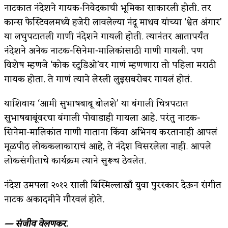
नाटकात नंदेशने गायक-निवेदकाची भूमिका साकारली होती. तर
कान्स फेस्टिवलमध्ये हजेरी लावलेल्या नंदू माधव यांच्या ‘श्वेत अंगार’
या लघुपटातली गाणी नंदेशने गायली होती. त्यानंतर आतापर्यंत
नंदेशने अनेक नाटक-सिनेमा-मालिकांसाठी गाणी गायली. पण
विशेष म्हणजे ‘कोक स्टुडिओ’वर गाणं म्हणणारा तो पहिला मराठी
गायक होता. ते गाणं त्याने लेस्ली लुइसबरोबर गायलं होतं.
याशिवाय ‘आमी सुभाषबाबू बोलशे’ या बंगाली चित्रपटात
सुभाषबाबूंवरचा बंगाली पोवाडाही गायला आहे. परंतु नाटक-
सिनेमा-मालिकांत गाणी गाताना किंवा अभिनय करतानाही आपलं
मूळपीठ लोककलाकाराचं आहे, ते नंदेश विसरलेला नाही. आपले
लोकसंगीताचे कार्यक्रम त्याने सुरूच ठेवलेत.
नंदेश उमपला २०१२ साली बिस्मिल्लाखाँ युवा पुरस्कार देऊन संगीत
नाटक अकादमीने गौरवलं होते.
— संजीव वेलणकर.