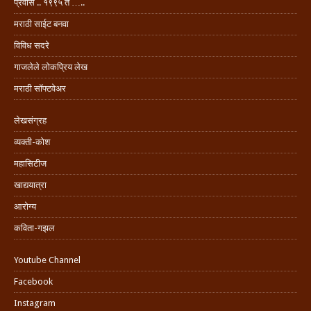
प्रवास .. १९९५ ते …..
मराठी साईट बनवा
विविध सदरे
गाजलेले लोकप्रिय लेख
मराठी सॉफ्टवेअर
लेखसंग्रह
व्यक्ती-कोश
महासिटीज
खाद्ययात्रा
आरोग्य
कविता-गझल
Youtube Channel
Facebook
Instagram