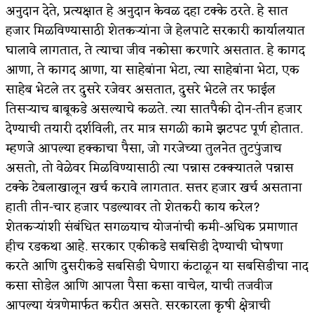
अनुदान देते, प्रत्यक्षात हे अनुदान केवळ दहा टक्के ठरते. हे सात
हजार मिळविण्यासाठी शेतकर्‍यांना जे हेलपाटे सरकारी कार्यालयात
घालावे लागतात, ते त्याचा जीव नकोसा करणारे असतात. हे कागद
आणा, ते कागद आणा, या साहेबांना भेटा, त्या साहेबांना भेटा, एक
साहेब भेटले तर दुसरे रजेवर असतात, दुसरे भेटले तर फाईल
तिसर्‍याच बाबूकडे असल्याचे कळते. त्या सातपैकी दोन-तीन हजार
देण्याची तयारी दर्शविली, तर मात्र सगळी कामे झटपट पूर्ण होतात.
म्हणजे आपल्या हक्काचा पैसा, जो गरजेच्या तुलनेत तुटपुंजाच
असतो, तो वेळेवर मिळविण्यासाठी त्या पन्नास टक्क्यातले पन्नास
टक्के टेबलाखालून खर्च करावे लागतात. सत्तर हजार खर्च असताना
हाती तीन-चार हजार पडल्यावर तो शेतकरी काय करेल?
शेतकर्‍यांशी संबंधित सगळ्याच योजनांची कमी-अधिक प्रमाणात
हीच रडकथा आहे. सरकार एकीकडे सबसिडी देण्याची घोषणा
करते आणि दुसरीकडे सबसिडी घेणारा कंटाळून या सबसिडीचा नाद
कसा सोडेल आणि आपला पैसा कसा वाचेल, याची तजवीज
आपल्या यंत्रणेमार्फत करीत असते. सरकारला कृषी क्षेत्राची