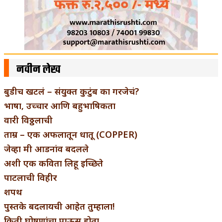
नवीन लेख
बुडीच खटलं – संयुक्त कुटुंब का गरजेचं?
भाषा, उच्चार आणि बहुभाषिकता
वारी विठ्ठलाची
ताम्र – एक अफलातून धातू (COPPER)
जेव्हा मी आडनांव बदलले
अशी एक कविता लिहू इच्छिते
पाटलाची विहीर
शपथ
पुस्तके बदलायची आहेत तुम्हाला!
किती घोषणांचा पाऊस होता