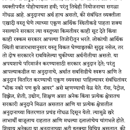
व्यक्तीपर्यंत पोहोचायला हवी; परंतु तिथेही नियोजनाचा सगळा
अपूर्ण कथा
गोंधळ आहे. अनुदानचा अर्थ हाच असतो, की संबंधित व्यक्तीला
बुडीच खटलं – संयुक्त कुटुंब का गरजेचं?
एखादी वस्तू घेणे त्याच्या एकूण आर्थिक स्थितीकडे पाहता शक्य
नसल्याने सरकार त्या वस्तूच्या किमतीवर काही सूट देते किंवा
काही रक्कम सरकार आपल्या तिजोरीतून भरते. लोकांची आर्थिक
स्थिती बाजारभावानुसार वस्तू विकत घेण्याइतकी सुदृढ नसेल, तर
तो दोष सरकारने राबविलेल्या चुकीच्या अर्थनीतीचा असतो. या
अपयशाचे परिमार्जन करण्यासाठी सरकार अनुदान देते; परंतु
आपल्याकडील या अनुदानाचे, अर्थात सबसिडीचे स्वरूप आणि ते
अनुदान वितरित करण्याची एकूण व्यवस्था पाहिल्यावर संबंधितांवर
“भीक नको पण कुत्रे आवर” असे म्हणण्याची वेळ येते. गॅस, पेट्रोल,
डिझेल, शेती, उद्योग, शिक्षण अशा अनेक किंवा प्रत्येक क्षेत्रातच
सरकारी अनुदाने मिळत असतात आणि या प्रत्येक क्षेत्रातील
अनुदानाच्या वितरणात प्रचंड गोंधळ दिसून येतो. त्यामुळे खरे
लाभार्थी बाजूलाच राहतात आणि मधल्या दलालांचेच चांगभले होते.
शिवाय अनेकदा या अनुदानाच्या अटी इतक्या विचित्र असतात, की