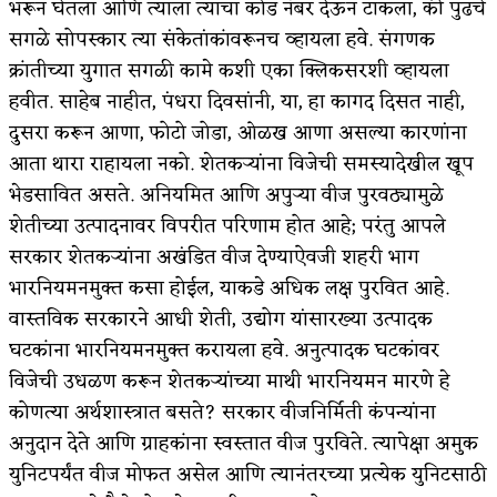
भरून घेतला आणि त्याला त्याचा कोड नंबर देऊन टाकला, की पुढचे
सगळे सोपस्कार त्या संकेतांकांवरूनच व्हायला हवे. संगणक
क्रांतीच्या युगात सगळी कामे कशी एका क्लिकसरशी व्हायला
हवीत. साहेब नाहीत, पंधरा दिवसांनी, या, हा कागद दिसत नाही,
दुसरा करून आणा, फोटो जोडा, ओळख आणा असल्या कारणांना
आता थारा राहायला नको. शेतकर्‍यांना विजेची समस्यादेखील खूप
भेडसावित असते. अनियमित आणि अपुर्‍या वीज पुरवठ्यामुळे
शेतीच्या उत्पादनावर विपरीत परिणाम होत आहे; परंतु आपले
सरकार शेतकर्‍यांना अखंडित वीज देण्याऐवजी शहरी भाग
भारनियमनमुक्त कसा होईल, याकडे अधिक लक्ष पुरवित आहे.
वास्तविक सरकारने आधी शेती, उद्योग यांसारख्या उत्पादक
घटकांना भारनियमनमुक्त करायला हवे. अनुत्पादक घटकांवर
विजेची उधळण करून शेतकर्‍यांच्या माथी भारनियमन मारणे हे
कोणत्या अर्थशास्त्रात बसते? सरकार वीजनिर्मिती कंपन्यांना
अनुदान देते आणि ग्राहकांना स्वस्तात वीज पुरविते. त्यापेक्षा अमुक
युनिटपर्यंत वीज मोफत असेल आणि त्यानंतरच्या प्रत्येक युनिटसाठी