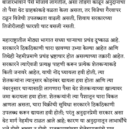
बाजारभावाने पैसे मोजावे लागतील, असा तोडगा काढून अनुदानाचा
तो पैसा थेट ग्राहकांकडे वळता केला असता, तर विजेचा गैरवापर
टळून विजेची उपलब्धता वाढली असती, शिवाय सरकारच्या
तिजोरीलाही फारशी चाट बसली नसती.
महाराष्ट्रातील मोठ्या भागात सध्या चार्‍याचा प्रचंड दुष्काळ आहे.
सरकारने ठिकठिकाणी चारा छावण्या उभ्या केल्या आहेत आणि
तिथेही नेहमीप्रमाणे प्रचंड भ्रष्टाचार होत असल्याच्या तक्रारी आहेत.
सरकारने त्याऐवजी प्रत्यक्ष पाहणी करून प्रत्येक शेतकर्‍याकडे
किती जनावरे आहेत, याची नोंद घ्यायला हवी होती, त्या
शेतकर्‍यांना त्यानुसार कोडनंबर द्यायला हवा होता आणि त्या
नंबरनुसार चार्‍यासाठी लागणारा पैसा थेट शेतकर्‍याच्या खात्यावर
जमा करायला हवा होता. शेतकर्‍यांनी त्या पैशातून चारा विकत
आणला असता, चारा विक्रीची सुविधा सरकारने ठिकठिकाणी
उपलब्ध करून द्यायला हवी होती; परंतु अनुदानप्रेमी सरकार असा
थेट मार्ग नेहमीच टाळत आले आहे; कारण या अनुदानातून लाभार्थींचे
भले होवो अथवा न होवो, राजकारण्यांच्या चेलेचपाट्यांचे मात्र