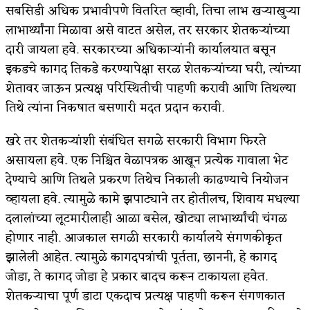
सबसिडी अधिक प्रभावीपणे वितरित व्हावी, तिचा लाभ खर्‍याखुर्‍या
लाभार्थ्यांना मिळावा असे वाटत असेल, तर सरकार शेतकर्‍यांच्या
दारी जायला हवे. सरकारच्या अधिकार्‍यांनी कार्यालयात बसून
इकडचे कागद तिकडे करण्यापेक्षा सरळ शेतकर्‍यांच्या घरी, त्यांच्या
शेतावर जाऊन प्रत्यक्ष परिस्थितीची पाहणी करावी आणि तिथल्या
तिथे त्यांना निकषात बसणारी मदत प्रदान करावी.
खरे तर शेतकर्‍यांशी संबंधित सगळे सरकारी विभाग फिरते
असायला हवे. एक निश्चित वेळापत्रक आखून प्रत्येक गावाला भेट
देण्याचे आणि तिथले प्रकरण तिथेच निकाली काढण्याचे नियोजन
व्हायला हवे. त्यामुळे कामे झपाट्याने तर होतीलच, शिवाय मधल्या
दलालांच्या लूटमारीलाही आळा बसेल, खोट्या लाभार्थ्यांची चंगळ
होणार नाही. आजकाल सगळी सरकारी कार्यालये संगणकीकृत
झालेली आहेत. त्यामुळे कागदपत्रांची पूर्तता, छाननी, हे कागद
जोडा, ते कागद जोडा हे प्रकार बादच करून टाकायला हवेत.
शेतकर्‍याचा पूर्ण डाटा एकदाच प्रत्यक्ष पाहणी करून संगणकात