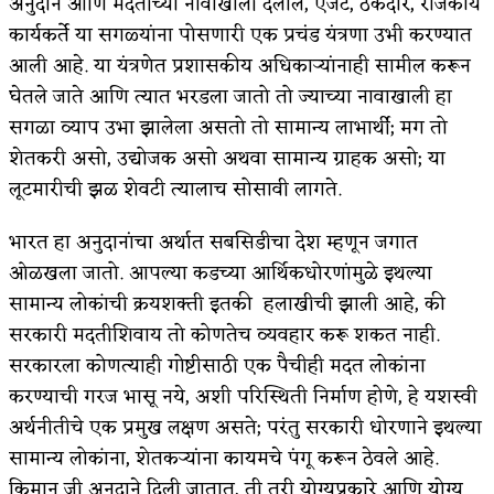
अनुदान आणि मदतीच्या नावाखाली दलाल, एजंट, ठेकेदार, राजकीय
कार्यकर्ते या सगळ्यांना पोसणारी एक प्रचंड यंत्रणा उभी करण्यात
किती घोषणांचा पाऊस होता
आली आहे. या यंत्रणेत प्रशासकीय अधिकार्‍यांनाही सामील करून
कसं हुईन तं हू माय…
घेतले जाते आणि त्यात भरडला जातो तो ज्याच्या नावाखाली हा
सगळा व्याप उभा झालेला असतो तो सामान्य लाभार्थी; मग तो
काळजाचे प्रेत
शेतकरी असो, उद्योजक असो अथवा सामान्य ग्राहक असो; या
चमकदार चांदी
लूटमारीची झळ शेवटी त्यालाच सोसावी लागते.
आदिवासींचा डॉक्टर, समाजसेवेचा ध्यास : डॉ. राहुल
भारत हा अनुदानांचा अर्थात सबसिडीचा देश म्हणून जगात
जोशी
ओळखला जातो. आपल्या कडच्या आर्थिकधोरणांमुळे इथल्या
सामान्य लोकांची क्रयशक्ती इतकी हलाखीची झाली आहे, की
डेंग्यू: ताप उतरला म्हणजे धोका टळला असे नाही!
सरकारी मदतीशिवाय तो कोणतेच व्यवहार करू शकत नाही.
४ जुलै – इतिहासात घडलेल्या महत्त्वाच्या घटना
सरकारला कोणत्याही गोष्टीसाठी एक पैचीही मदत लोकांना
करण्याची गरज भासू नये, अशी परिस्थिती निर्माण होणे, हे यशस्वी
सुवर्ण – झळाळी
अर्थनीतीचे एक प्रमुख लक्षण असते; परंतु सरकारी धोरणाने इथल्या
‘अर्थ’पूर्ण हास्य
सामान्य लोकांना, शेतकर्‍यांना कायमचे पंगू करून ठेवले आहे.
किमान जी अनुदाने दिली जातात, ती तरी योग्यप्रकारे आणि योग्य
अष्टपैलू : खंडू रांगणेकर