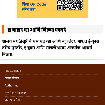
सभासद व्हा आणि मिळवा फायदे
आजच मराठीसृष्टीचे सभासद व्हा आणि न्यूजलेटर, मोफत ई-बुक्स
तसेच पुस्तके, इ-बुक्स आणि सॉफ्टवेअरवर आकर्षक ऑफर्स
मिळवा.
लेख व्यवस्थापन
लेखक नोंदणी
Author Kit
न्यूजलेटर सभासदत्त्व
वापरण्याचे नियम