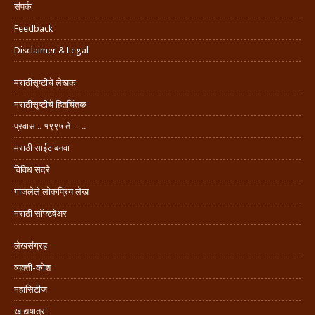
संपर्क
Feedback
Disclaimer & Legal
मराठीसृष्टीचे लेखक
मराठीसृष्टीचे हितचिंतक
प्रवास .. १९९५ ते …..
मराठी साईट बनवा
विविध सदरे
गाजलेले लोकप्रिय लेख
मराठी सॉफ्टवेअर
लेखसंग्रह
व्यक्ती-कोश
महासिटीज
खाद्ययात्रा