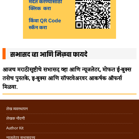
सभासद व्हा आणि मिळवा फायदे
आजच मराठीसृष्टीचे सभासद व्हा आणि न्यूजलेटर, मोफत ई-बुक्स
तसेच पुस्तके, इ-बुक्स आणि सॉफ्टवेअरवर आकर्षक ऑफर्स
मिळवा.
लेख व्यवस्थापन
लेखक नोंदणी
Author Kit
न्यूजलेटर सभासदत्त्व