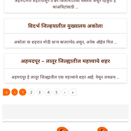
अहमदनगर शहरापासून ते ७५ किलोमीटरवर वसलेले असून रेहकुरी हे
काळविटांसाठी ...
विदर्भ जिल्हयातील मुख्यालय अकोला
अकोला या शहरात मोठी धान्य बाजारपेठ असून, अनेक ऑईल मिल ...
अहमदपूर – लातूर जिल्ह्यातील महत्त्वाचे शहर
अहमदपूर हे लातूर जिल्ह्यातील एक महत्त्वाचे शहर आहे. येथून जवळच ...
«
‹
1
2
3
4
5
›
»