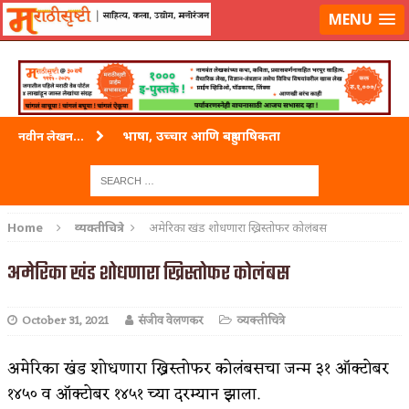
लॉग-इन करा
|
लेखक नोंदणी करा
MENU
भाषा, उच्चार आणि बहुभाषिकता
नवीन लेखन...
वारी विठ्ठलाची
ताम्र – एक अफलातून धातू (COPPER)
Home
व्यक्तीचित्रे
अमेरिका खंड शोधणारा ख्रिस्तोफर कोलंबस
जेव्हा मी आडनांव बदलले
अमेरिका खंड शोधणारा ख्रिस्तोफर कोलंबस
अशी एक कविता लिहू इच्छिते
October 31, 2021
संजीव वेलणकर
व्यक्तीचित्रे
पाटलाची विहीर
शपथ
अमेरिका खंड शोधणारा ख्रिस्तोफर कोलंबसचा जन्म ३१ ऑक्टोबर
१४५० व ऑक्टोबर १४५१ च्या दरम्यान झाला.
पुस्तके बदलायची आहेत तुम्हाला!