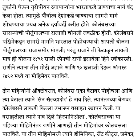
तुर्कानी घेऊन युरोपीयन व्यापाऱ्यांना भारताकडे जाण्याचा मार्ग बंद
अपूर्ण कथा
केला होता. त्यामुळे पौर्वात्य देशांकडे जाण्याचा सागरी मार्ग
बुडीच खटलं – संयुक्त कुटुंब का गरजेचं?
शोधण्याचा प्रयत्न अनेक दर्यावर्दी करीत होते. कोलंबसच्या
सासऱ्यांची पोर्तुगालच्या राजाशी चांगली जवळीक होती. कोलंबसने
पश्चिमेकडून सागरी मार्गाने भारतात पोहोचण्याची आपली योजना
पोर्तुगालच्या राजासमोर मांडली; परंतु राजाने ती फेटाळून लावली.
मात्र ही योजना १४९१ साली स्पेनची राणी इसाबेला हिने स्वीकारली.
राणीने त्याला तीन मोठी जहाजे आणि ९० खलाशी देऊन ऑगस्ट
१४९२ मध्ये या मोहिमेवर पाठविले.
दोन महिन्यांनी ऑक्टोबरात, कोलंबस एका बेटावर पोहोचला आणि
त्या बेटाला त्याने ‘सॅन सॅल्व्हादोर’ हे नाव दिले. त्यानंतरच्या बेटावर
कोलंबसने लाकडी किल्ला उभारून वसाहत स्थापन केली. या
वसाहतीला त्याने नाव दिले ‘हिस्पानिओला’. कोलंबसाच्या या
पहिल्या मोहिमेनंतर राणीने आणखी तीन मोहिमांवर कोलंबसला
पाठविले. या तीन मोहिमांमध्ये त्याने डॉमिनिका, सेंट कीट्स, जमेका,