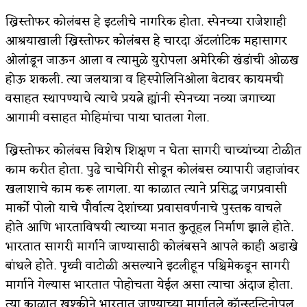
ख्रिस्तोफर कोलंबस हे इटलीचे नागरिक होता. स्पेनच्या राजेशाही
किती घोषणांचा पाऊस होता
आश्रयाखाली ख्रिस्तोफर कोलंबस हे चारदा ॲटलांटिक महासागर
कसं हुईन तं हू माय…
ओलांडून जाऊन आला व त्यामुळे युरोपला अमेरिकी खंडांची ओळख
होऊ शकली. त्या जलयात्रा व हिस्पोलिनिओला बेटावर कायमची
काळजाचे प्रेत
वसाहत स्थापण्याचे त्याचे प्रयत्ने ह्यांनी स्पेनच्या नव्या जगाच्या
चमकदार चांदी
आगामी वसाहत मोहिमांचा पाया घातला गेला.
आदिवासींचा डॉक्टर, समाजसेवेचा ध्यास : डॉ. राहुल
ख्रिस्तोफर कोलंबस विशेष शिक्षण न घेता सागरी चाच्यांच्या टोळीत
जोशी
काम करीत होता. पुढे चाचेगिरी सोडून कोलंबस व्यापारी जहाजांवर
खलाशाचे काम करू लागला. या काळात त्याने प्रसिद्ध जगप्रवासी
डेंग्यू: ताप उतरला म्हणजे धोका टळला असे नाही!
मार्को पोलो याचे पौर्वात्य देशांच्या प्रवासवर्णनाचे पुस्तक वाचले
४ जुलै – इतिहासात घडलेल्या महत्त्वाच्या घटना
होते आणि भारताविषयी त्याच्या मनात कुतूहल निर्माण झाले होते.
भारतात सागरी मार्गाने जाण्यासाठी कोलंबसने आपले काही अडाखे
सुवर्ण – झळाळी
बांधले होते. पृथ्वी वाटोळी असल्याने इटलीहून पश्चिमेकडून सागरी
‘अर्थ’पूर्ण हास्य
मार्गाने गेल्यास भारतात पोहोचता येईल असा त्याचा अंदाज होता.
त्या काळात खुश्कीने भारतात जाण्याच्या मार्गातले कॉन्स्टन्टिनोपल
अष्टपैलू : खंडू रांगणेकर