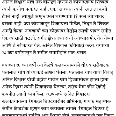
अनिल विश्वास यांचं एक वैशिष्ट्य म्हणजे ते कोणाएकाचं शिष्यत्व
त्यांनी कधीच पत्करलं नाही. एका साच्यात त्यांनी स्वतःला कधी
ठेवलं नाही. त्यामुळे अमुक एका घराण्याचा शिक्का त्यांच्यावर
बसला नाही. ज्या कोणाकडून शिकायला मिळेल, तिथून ते शिकत.
अगदी वेश्या, नाचणार्यां च्या कोठ्यावर देखील त्यांची पावलं संगीत
ऐकण्यासाठी वळली. संगीतक्षेत्रातल्या संधी त्यांच्यासमोर येत गेल्या
आणि ते स्वीकारत गेले. अनिल विश्र्वास कविताही करत. वयाच्या
१४ व्या वर्षापासून ते संगीत समारोहात गात असत.
वयाच्या १६ व्या वर्षी त्या वेळचे कलकत्त्यामधले थोर बासरीवादक
पन्नालाल घोष यांच्याकडे आश्रय घेतला. पन्नालाल घोष यांचा विवाह
अनिल विश्वास यांची बहीण पारोल घोष हिच्यासोबत झाला होता.
अनेक दिवस त्यांनी शिकवण्या घेतल्या. तसंच मेगा फोन रेकॉर्ड
कंपनीत त्यांनी काम केलं. १९३० मध्ये अनिल विश्वादस
कलकत्यातल्या रंगमहल थिएटरबरोबर अभिनेता, गायक सहाय्यक
संगीत दिग्दर्शक म्हणून काम करायला लागले. रंगमहल थिएटर हे
कलकत्यामधलं सर्वश्रेष्ठ असं थिएटर होतं. कलकत्यामध्ये एक निहार