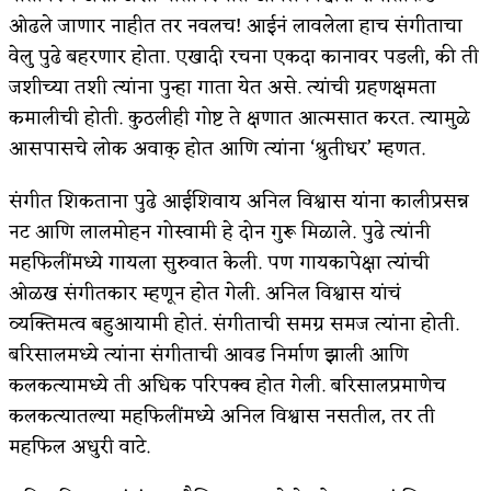
ओढले जाणार नाहीत तर नवलच! आईनं लावलेला हाच संगीताचा
अपूर्ण कथा
वेलु पुढे बहरणार होता. एखादी रचना एकदा कानावर पडली, की ती
बुडीच खटलं – संयुक्त कुटुंब का गरजेचं?
जशीच्या तशी त्यांना पुन्हा गाता येत असे. त्यांची ग्रहणक्षमता
कमालीची होती. कुठलीही गोष्ट ते क्षणात आत्मसात करत. त्यामुळे
आसपासचे लोक अवाक् होत आणि त्यांना ‘श्रुतीधर’ म्हणत.
संगीत शिकताना पुढे आईशिवाय अनिल विश्वास यांना कालीप्रसन्न
नट आणि लालमोहन गोस्वामी हे दोन गुरू मिळाले. पुढे त्यांनी
महफिलींमध्ये गायला सुरुवात केली. पण गायकापेक्षा त्यांची
ओळख संगीतकार म्हणून होत गेली. अनिल विश्वास यांचं
व्यक्तिमत्व बहुआयामी होतं. संगीताची समग्र समज त्यांना होती.
बरिसालमध्ये त्यांना संगीताची आवड निर्माण झाली आणि
कलकत्यामध्ये ती अधिक परिपक्व होत गेली. बरिसालप्रमाणेच
कलकत्यातल्या महफिलींमध्ये अनिल विश्वास नसतील, तर ती
महफिल अधुरी वाटे.