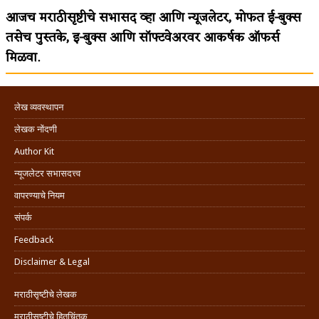
आजच मराठीसृष्टीचे सभासद व्हा आणि न्यूजलेटर, मोफत ई-बुक्स
तसेच पुस्तके, इ-बुक्स आणि सॉफ्टवेअरवर आकर्षक ऑफर्स
मिळवा.
लेख व्यवस्थापन
लेखक नोंदणी
Author Kit
न्यूजलेटर सभासदत्त्व
वापरण्याचे नियम
संपर्क
Feedback
Disclaimer & Legal
मराठीसृष्टीचे लेखक
मराठीसृष्टीचे हितचिंतक