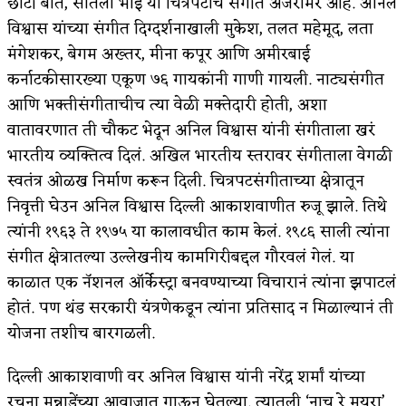
छोटी बाते, सौतेला भाई या चित्रपटांचं संगीत अजरामर आहे. अनिल
विश्वास यांच्या संगीत दिग्दर्शनाखाली मुकेश, तलत महेमूद, लता
मंगेशकर, बेगम अख्तर, मीना कपूर आणि अमीरबाई
कर्नाटकीसारख्या एकूण ७६ गायकांनी गाणी गायली. नाट्यसंगीत
आणि भक्तीसंगीताचीच त्या वेळी मक्तेदारी होती, अशा
वातावरणात ती चौकट भेदून अनिल विश्वास यांनी संगीताला खरं
भारतीय व्यक्तित्व दिलं. अखिल भारतीय स्तरावर संगीताला वेगळी
स्वतंत्र ओळख निर्माण करून दिली. चित्रपटसंगीताच्या क्षेत्रातून
निवृत्ती घेउन अनिल विश्वास दिल्ली आकाशवाणीत रुजू झाले. तिथे
त्यांनी १९६३ ते १९७५ या कालावधीत काम केलं. १९८६ साली त्यांना
संगीत क्षेत्रातल्या उल्लेखनीय कामगिरीबद्दल गौरवलं गेलं. या
काळात एक नॅशनल ऑर्केस्ट्रा बनवण्याच्या विचारानं त्यांना झपाटलं
होतं. पण थंड सरकारी यंत्रणेकडून त्यांना प्रतिसाद न मिळाल्यानं ती
योजना तशीच बारगळली.
दिल्ली आकाशवाणी वर अनिल विश्वास यांनी नरेंद्र शर्मां यांच्या
रचना मन्नाडेंच्या आवाजात गाऊन घेतल्या. त्यातली ‘नाच रे मयुरा’