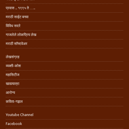
प्रवास .. १९९५ ते …..
मराठी साईट बनवा
विविध सदरे
गाजलेले लोकप्रिय लेख
मराठी सॉफ्टवेअर
लेखसंग्रह
व्यक्ती-कोश
महासिटीज
खाद्ययात्रा
आरोग्य
कविता-गझल
Youtube Channel
Facebook