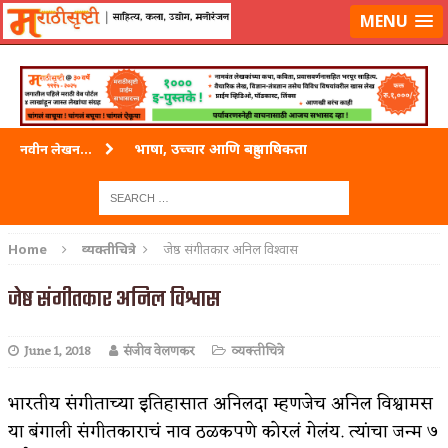
लॉग-इन करा
|
लेखक नोंदणी करा
MENU
भाषा, उच्चार आणि बहुभाषिकता
नवीन लेखन...
वारी विठ्ठलाची
ताम्र – एक अफलातून धातू (COPPER)
Home
व्यक्तीचित्रे
जेष्ठ संगीतकार अनिल विश्वास
जेव्हा मी आडनांव बदलले
जेष्ठ संगीतकार अनिल विश्वास
अशी एक कविता लिहू इच्छिते
June 1, 2018
संजीव वेलणकर
व्यक्तीचित्रे
पाटलाची विहीर
शपथ
भारतीय संगीताच्या इतिहासात अनिलदा म्हणजेच अनिल विश्वामस
या बंगाली संगीतकाराचं नाव ठळकपणे कोरलं गेलंय. त्यांचा जन्म ७
पुस्तके बदलायची आहेत तुम्हाला!