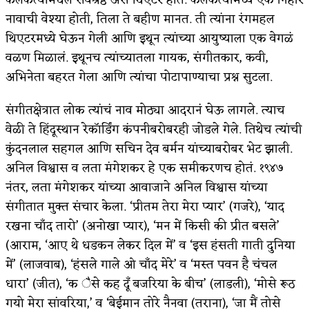
नावाची वेश्या होती, तिला ते बहीण मानत. ती त्यांना रंगमहल
थिएटरमध्ये घेऊन गेली आणि इथून त्यांच्या आयुष्याला एक वेगळं
वळण मिळालं. इथूनच त्यांच्यातला गायक, संगीतकार, कवी,
अभिनेता बहरत गेला आणि त्यांचा पोटापाण्याचा प्रश्न सुटला.
संगीतक्षेत्रात लोक त्यांचं नाव मोठ्या आदरानं घेऊ लागले. त्याच
वेळी ते हिंदूस्थान रेकॉर्डिंग कंपनीबरोबरही जोडले गेले. तिथेच त्यांची
कुंदनलाल सहगल आणि सचिन देव बर्मन यांच्याबरोबर भेट झाली.
अनिल विश्वास व लता मंगेशकर हे एक समीकरणच होतं. १९४७
नंतर, लता मंगेशकर यांच्या आवाजाने अनिल विश्वास यांच्या
संगीतात मुक्त संचार केला. ‘प्रीतम तेरा मेरा प्यार’ (गजरे), ‘याद
रखना चाँद तारो’ (अनोखा प्यार), ‘मन में किसी की प्रीत बसले’
(आराम, ‘आए थे धडकन लेकर दिल में’ व ‘इस हंसती गाती दुनिया
में’ (लाजवाब), ‘हंसले गाले ओ चाँद मेरे’ व ‘मस्त पवन है चंचल
धारा’ (जीत), ‘क ैसे कह दूँ बजरिया के बीच’ (लाडली), ‘मोसे रूठ
गयो मेरा सांवरिया,’ व ‘बेईमान तोरे नैनवा (तराना), ‘जा मैं तोसे