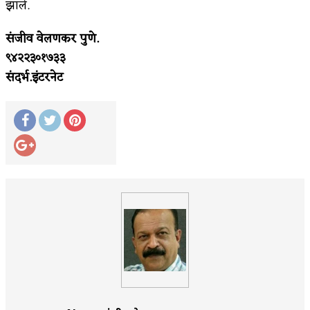
झाले.
संजीव वेलणकर पुणे.
९४२२३०१७३३
संदर्भ.इंटरनेट