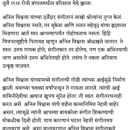
जुलै १९१४ रोजी बंगालमधील बरिसाल येथे झाला.
किती घोषणांचा पाऊस होता
अनिल विश्वास यांच्या दर्जेदार संगीतानं लाखो श्रोत्यांना तृप्त केलं.
कसं हुईन तं हू माय…
अनिल विश्वाास नसते, तर मुकेश आणि तलत महेमूद यांचा हृदयाला
भिडणारा आर्त स्वर आपल्यापर्यंत पोहोचलाच नसता. हिंदी
काळजाचे प्रेत
चित्रपटसृष्टीचे पितामह म्हणून अनिल विश्वास ओळखले जातात. ते
चमकदार चांदी
स्वतः उत्तम गायक होते, संगीतकार तर होतेच, पण एक अभिनयाची
आदिवासींचा डॉक्टर, समाजसेवेचा ध्यास : डॉ. राहुल
जाण असलेले उत्तम अभिनेताही होते. तसंच ते तबला अतिशय
उत्कृष्ट वाजवत.
जोशी
अनिल विश्वास यांच्यामध्ये संगीताची गोडी त्यांच्या आईमुळे निर्माण
डेंग्यू: ताप उतरला म्हणजे धोका टळला असे नाही!
झाली. वयाच्या चवथ्या वर्षांपासून ते गायला लागले. त्यांची आई
४ जुलै – इतिहासात घडलेल्या महत्त्वाच्या घटना
यामिनीदेवीचा आवाज खूपच सुरेल होता. ती स्वतः संगीतरचनाही
करत असे. अनिल विश्वास यांचे वडील कामानिमित्त नेहमी बाहेर
सुवर्ण – झळाळी
असत, त्यामुळे त्यांनी आपल्या बायकोला संगीत शिकण्याची
‘अर्थ’पूर्ण हास्य
मोकळीक दिली होती. याच कारणानं घरात नेहमी संगीतमय
वातावरण असे. अशा वातावरणात अनिल विश्वास संगीताकडे
अष्टपैलू : खंडू रांगणेकर