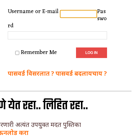
Username or E-mail
Pas
swo
rd
वात्रटिका
टिका
Remember Me
पासवर्ड विसरलात ? पासवर्ड बदलायचाय ?
येत रहा.. लिहित रहा..
 जोशी
युवा-विश्व
आरोग्य
करणारी अत्यंत उपयुक्त मदत पुस्तिका
विशेष
ऊनलोड करा