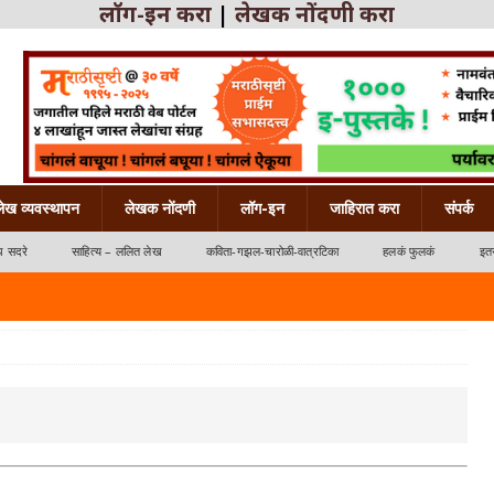
लॉग-इन करा
|
लेखक नोंदणी करा
लेख व्यवस्थापन
लेखक नोंदणी
लॉग-इन
जाहिरात करा
संपर्क
ध सदरे
साहित्य – ललित लेख
कविता-गझल-चारोळी-वात्रटिका
हलकं फुलकं
इतर
्रटिका