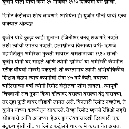
युजीन पॉली यांचा जन्म २९ नोव्हेंबर १९१५ शिकागो येथे झाला.
किती घोषणांचा पाऊस होता
रिमोट कंट्रोलचा शोध लावणारे अभियंता ही युजीन पॉली यांची एका
कसं हुईन तं हू माय…
वाक्यात ओळख!
काळजाचे प्रेत
युजीन यांचे कुटुंब काही मुलाला इंजिनीअर बनवू शकणारे नव्हते.
चमकदार चांदी
तशी त्यांची ऐपतच नव्हती. हलाखीतच विसाव्या वर्षी- म्हणजे
महामंदीतून अमेरिका नुकती सावरत असतानाच्या १९३५ साली-
आदिवासींचा डॉक्टर, समाजसेवेचा ध्यास : डॉ. राहुल
युजीन यांनी घर सोडले आणि त्यांनी ‘झेनिथ’ या अमेरिकी कंपनीत
जोशी
स्टॉक बॉयची नोकरी पकडली. ती करतानाच त्यांनी अभियांत्रिकीचे
शिक्षण घेऊन त्याच कंपनीची सेवा ४७ वर्षे केली. वयाच्या
डेंग्यू: ताप उतरला म्हणजे धोका टळला असे नाही!
चाळिसाव्या वर्षी त्यांनी रिमोट कंट्रोलचा शोध लावला.. त्यापूर्वी
४ जुलै – इतिहासात घडलेल्या महत्त्वाच्या घटना
चित्रवाणी संच दुरून किंवा कोचावर बसल्या बसल्या बंद करायचा,
तर दहा फुटी वायर जोडावी लागत असे. बिनतारी रिमोट नव्हतेच, ते
सुवर्ण – झळाळी
युजीन यांच्या कल्पनेतून साकारले. तेव्हा रिमोट म्हणजे रेडिओ लहरी
‘अर्थ’पूर्ण हास्य
सोडणारी आणि आजच्या ‘हेअर ड्रायर’यंत्रासारखी दिसणारी एक
बंदूकच होती ती.. या रिमोट कंट्रोलने चार कामे करता येत असत.
अष्टपैलू : खंडू रांगणेकर