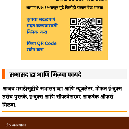
सभासद व्हा आणि मिळवा फायदे
आजच मराठीसृष्टीचे सभासद व्हा आणि न्यूजलेटर, मोफत ई-बुक्स
तसेच पुस्तके, इ-बुक्स आणि सॉफ्टवेअरवर आकर्षक ऑफर्स
मिळवा.
लेख व्यवस्थापन