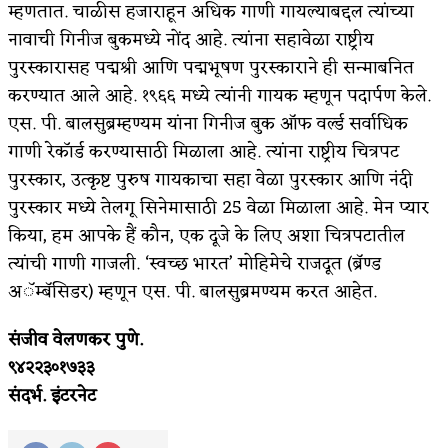
म्हणतात. चाळीस हजाराहून अधिक गाणी गायल्याबद्दल त्यांच्या
किती घोषणांचा पाऊस होता
नावाची गिनीज बुकमध्ये नोंद आहे. त्यांना सहावेळा राष्ट्रीय
पुरस्कारासह पद्मश्री आणि पद्मभूषण पुरस्काराने ही सन्माबनित
कसं हुईन तं हू माय…
करण्यात आले आहे. १९६६ मध्ये त्यांनी गायक म्हणून पदार्पण केले.
काळजाचे प्रेत
एस. पी. बालसुब्रम्हण्यम यांना गिनीज बुक ऑफ वर्ल्ड सर्वाधिक
गाणी रेकॉर्ड करण्यासाठी मिळाला आहे. त्यांना राष्ट्रीय चित्रपट
चमकदार चांदी
पुरस्कार, उत्कृष्ट पुरुष गायकाचा सहा वेळा पुरस्कार आणि नंदी
आदिवासींचा डॉक्टर, समाजसेवेचा ध्यास : डॉ. राहुल
पुरस्कार मध्ये तेलगू सिनेमासाठी 25 वेळा मिळाला आहे. मेन प्यार
किया, हम आपके हैं कौन, एक दूजे के लिए अशा चित्रपटातील
जोशी
त्यांची गाणी गाजली. ‘स्वच्छ भारत’ मोहिमेचे राजदूत (ब्रॅण्ड
डेंग्यू: ताप उतरला म्हणजे धोका टळला असे नाही!
अॅम्बॅसिडर) म्हणून एस. पी. बालसुब्रमण्यम करत आहेत.
४ जुलै – इतिहासात घडलेल्या महत्त्वाच्या घटना
संजीव वेलणकर पुणे.
सुवर्ण – झळाळी
९४२२३०१७३३
संदर्भ. इंटरनेट
‘अर्थ’पूर्ण हास्य
अष्टपैलू : खंडू रांगणेकर