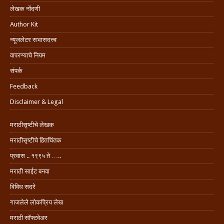
लेखक नोंदणी
Author Kit
न्यूजलेटर सभासदत्त्व
वापरण्याचे नियम
संपर्क
Feedback
Disclaimer & Legal
मराठीसृष्टीचे लेखक
मराठीसृष्टीचे हितचिंतक
प्रवास .. १९९५ ते …..
मराठी साईट बनवा
विविध सदरे
गाजलेले लोकप्रिय लेख
मराठी सॉफ्टवेअर