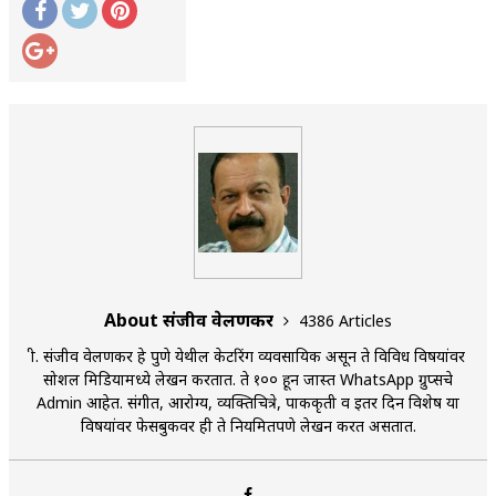
अपूर्ण कथा
बुडीच खटलं – संयुक्त कुटुंब का गरजेचं?
About संजीव वेलणकर
4386 Articles
श्री. संजीव वेलणकर हे पुणे येथील केटरिंग व्यवसायिक असून ते विविध विषयांवर
सोशल मिडियामध्ये लेखन करतात. ते १०० हून जास्त WhatsApp ग्रुप्सचे
Admin आहेत. संगीत, आरोग्य, व्यक्तिचित्रे, पाककृती व इतर दिन विशेष या
विषयांवर फेसबुकवर ही ते नियमितपणे लेखन करत असतात.