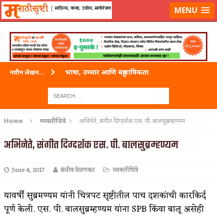
लॉग-इन करा
|
लेखक नोंदणी करा
MENU
भाषा, उच्चार आणि बहुभाषिकता
नवीन लेखन...
वारी विठ्ठलाची
ताम्र – एक अफलातून धातू (COPPER)
Home
व्यक्तीचित्रे
अभिनेते, संगीत दिग्दर्शक एस. पी. बालसुब्रम्हण्यम
जेव्हा मी आडनांव बदलले
अभिनेते, संगीत दिग्दर्शक एस. पी. बालसुब्रम्हण्यम
अशी एक कविता लिहू इच्छिते
June 4, 2017
संजीव वेलणकर
व्यक्तीचित्रे
पाटलाची विहीर
शपथ
यावर्षी सुब्रमण्यम यांनी चित्रपट सृष्टीतील पाच दशकांची कारकिर्द
पूर्ण केली. एस. पी. बालसुब्रम्हण्यम यांना SPB किंवा बालू असेही
पुस्तके बदलायची आहेत तुम्हाला!