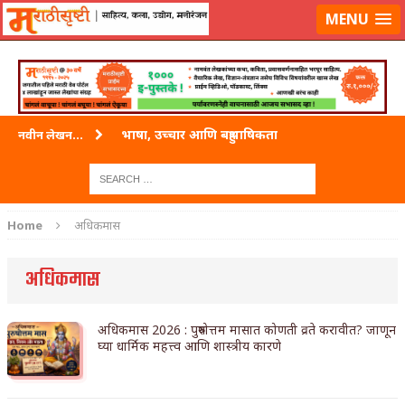
लॉग-इन करा
|
लेखक नोंदणी करा
MENU
भाषा, उच्चार आणि बहुभाषिकता
नवीन लेखन...
वारी विठ्ठलाची
ताम्र – एक अफलातून धातू (COPPER)
Home
अधिकमास
जेव्हा मी आडनांव बदलले
अधिकमास
अशी एक कविता लिहू इच्छिते
पाटलाची विहीर
अधिकमास 2026 : पुरुषोत्तम मासात कोणती व्रते करावीत? जाणून
घ्या धार्मिक महत्त्व आणि शास्त्रीय कारणे
शपथ
पुस्तके बदलायची आहेत तुम्हाला!