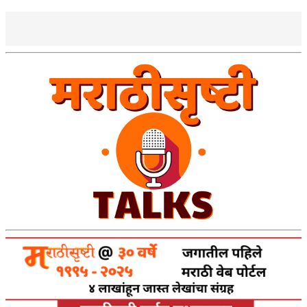
किती घोषणांचा पाऊस होता
कसं हुईन तं हू माय…
काळजाचे प्रेत
चमकदार चांदी
आदिवासींचा डॉक्टर, समाजसेवेचा ध्यास : डॉ. राहुल
जोशी
डेंग्यू: ताप उतरला म्हणजे धोका टळला असे नाही!
४ जुलै – इतिहासात घडलेल्या महत्त्वाच्या घटना
सुवर्ण – झळाळी
‘अर्थ’पूर्ण हास्य
अष्टपैलू : खंडू रांगणेकर