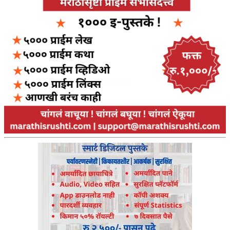
अपूर्ण कथा
बुडीच खटलं – संयुक्त कुटुंब का गरजेचं?