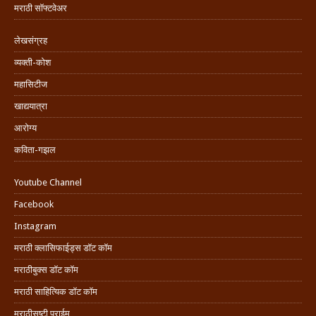
मराठी सॉफ्टवेअर
लेखसंग्रह
व्यक्ती-कोश
महासिटीज
खाद्ययात्रा
आरोग्य
कविता-गझल
Youtube Channel
Facebook
Instagram
मराठी क्लासिफाईड्स डॉट कॉम
मराठीबुक्स डॉट कॉम
मराठी साहित्यिक डॉट कॉम
मराठीसृष्टी प्राईम